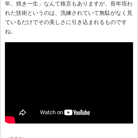
レトロパソコンに勝手移植の「ギャラガ」
年、焼き一生」なんて格言もありますが、長年培わ
「ボスコニアン」「ムーンパトロール」
れた技術というのは、洗練されていて無駄がなく見
「1942」「タイムパイロット」が凄い。
ているだけでその美しさに引き込まれるものです
【戸塚ヨットスクール】「心あるメディア
ね。
もいる」と反論するマスコミに公開説教する戸
塚宏元校長！
まっぷたつに…日本レトロゲーム協会がゲー
ムソフトCDの劣化について問題提起 他
別にどこの誰が一日何時間睡眠だろうがど
うでもいいじゃないですか
ナナフシモドキと公園へ
8月26日にリメイク完結編「FF7リベレーシ
ョン」の新映像が公開！欧州gamescom 2026
にて
凡庸な悪