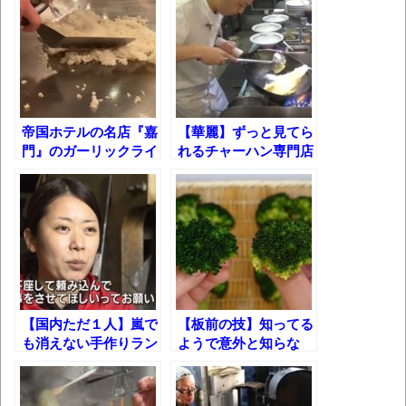
壊れたエアコンと歌えないボク
バージョンアップ情報更新 AOMEI
Backupper Standard 8.3.0 などバージョンア
ップ
帝国ホテルの名店『嘉
【華麗】ずっと見てら
高嶋ちさ子、ダウン症の姉が暴行事件！事
門』のガーリックライ
れるチャーハン専門店
件の一部始終と衝撃の結末
スが出来るまで!!
の鍋振り!
【呆然】北海道旅行ワイ「ウニイクラ丼特
盛で食うぞ！！！うおおおおおおお
お！！！！！」→結
果･････････････････････････････
【動画】カニ、ちょっかい出してきた陰に
【国内ただ１人】嵐で
【板前の技】知ってる
ブチギレ
も消えない手作りラン
ようで意外と知らな
タンの作り手
い! ブロッコリーの洗
長野県のなめこのデカさが規格外だったｗ
い方&茹で方!
ｗ