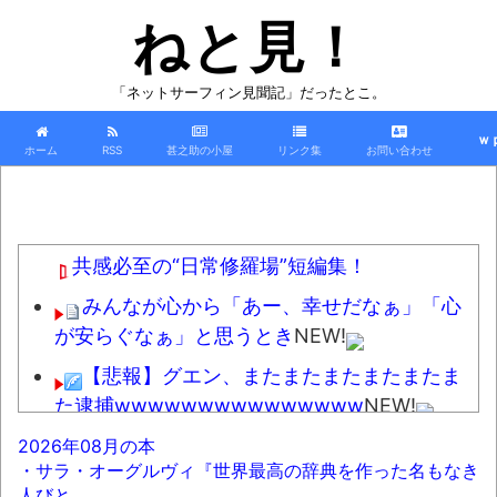
ねと見！
「ネットサーフィン見聞記」だったとこ。
ｗ
ホーム
RSS
甚之助の小屋
リンク集
お問い合わせ
共感必至の“日常修羅場”短編集！
みんなが心から「あー、幸せだなぁ」「心
が安らぐなぁ」と思うとき
NEW!
【悲報】グエン、またまたまたまたまたま
た逮捕wwwwwwwwwwwwwww
NEW!
マッチングアプリ女と焼肉行ってきたｗｗ
2026年08月の本
・サラ・オーグルヴィ『世界最高の辞典を作った名もなき
ｗｗｗｗｗｗ
NEW!
人びと