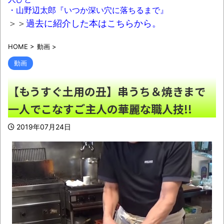
【驚愕】俺39歳、18歳の女の子を妊娠させ
・山野辺太郎『いつか深い穴に落ちるまで』
てしまった結果ｗｗｗｗｗｗ
NEW!
＞＞
過去に紹介した本はこちらから。
札幌オリンピック招致、地元企業の8割が
HOME
>
動画
>
「賛成」と回答
NEW!
動画
会社「キミ、転勤ね」 男性社員「なら辞め
ますわ」 → 凄いことになるｗｗｗｗｗｗ
NEW!
【もうすぐ土用の丑】串うち＆焼きまで
一人でこなすご主人の華麗な職人技!!
【腹筋崩壊】見た瞬間吹いた画像を貼って
2019年07月24日
いくスレｗｗｗｗ
NEW!
【九州名物】鶏刺し食べた医師、全身麻痺
へ…「死んだほうが良かったと思っていた」
NEW!
【黒豆】なんだよこの漫画ｗｗｗ【注意】
NEW!