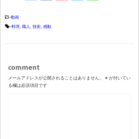
オーストラリアの男性飛行家 太平洋横断
飛行
-
動画
【中国】パトカーの前で好演技www当たり
-
料理
,
職人
,
技術
,
感動
屋やお煽り運転など盛りだくさん
「ム、ムリです・・・」メガネ美人ナース
に入院中のオレのオナサポ懇願したら・・・
「ム、ムリです・・・」メガネ美人ナース
comment
に入院中のオレのオナサポ懇願したら・・・
メールアドレスが公開されることはありません。
※
が付いてい
ナチスドイツは何故バルバロッサ作戦とか
る欄は必須項目です
いう無茶に踏み切ってしまったのか
ブログお引越しのお知らせ
まるで親子のような子猫とシェパード
【極画像】名古屋の地下鉄
wwwwwwwwwwww