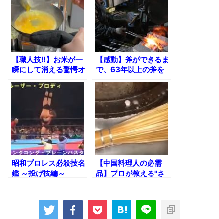
新装版「ご冗談でしょう、ファインマンさ
ん（上）（下）」発売
【画像】整形で2400万円超えの美女、水着
グラビアに挑戦
【職人技!!】お米が一
【感動】斧ができるま
歴ログは10周年ですがnoteに引っ越します
瞬にして消える驚愕オ
で、63年以上の斧を
ムライス！
作り続けてきた81歳
の鍛冶職人！
進撃の巨人シーズン7 ファイナルシーズンの
感想
TBS「マツコの知らない世界」スタグル特
集でほとんど紹介されなかったJリーグ…なら
ば自分たちで紹介だ！
昭和プロレス必殺技名
【中国料理人の必需
鑑 ～投げ技編～
品】プロが教える"さ
時代の流れ
さら"の使い方！
【衝撃】道志村の骨や服、沢の上流から流
されてきた可能性・・・・・・・・・