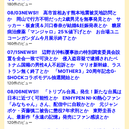
180件のビュー
08/03NEWS!! 高市首相あす熊本地震被災地訪問と
か 岡山で行方不明だった2歳男児を無事発見とか サ
ッカー・板倉滉＆川口春奈が結婚&妊娠発表とか 糖尿
病治療薬「マンジャロ」25％値下げとか お台場ユニ
コーンガンダム今月展示終了とか
160件のビュー
07/15NEWS!! 辺野古沖転覆事故の特別調査委員会設
置を全会一致で可決とか 侵入盗容疑で逮捕されたベ
トナム国籍の男性4人不起訴とか マリオ新幹線、ラス
トラン無く終了とか 「MOTHER3」20周年記念G-
SHOCKコラボモデル抽選開始とか
120件のビュー
08/06NEWS!! 「トリプル台風」発生！新たな台風は
日本に近づく可能性とか ENHYPEN NI-KI熱心ファン
「みなちゃん」さん、配信中に自殺かとか 元ジャン
ポケ・斉藤慎二被告に懲役7年求刑とか 東野圭吾さ
ん、最新作『永遠の記憶』発売にファン感涙とか
120件のビュー