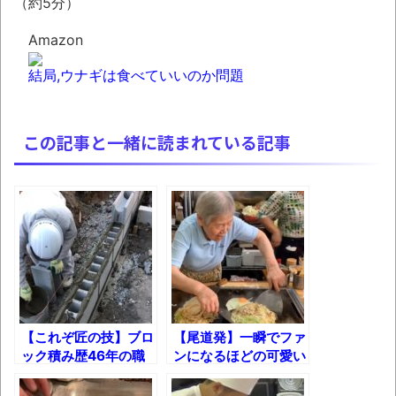
（約5分）
お前らの身体の悩み教えてくれ
Amazon
「アメリカのヤンキーがアジア人にケンカ
結局,ウナギは食べていいのか問題
を売った結果ｗｗｗ」 ほか
【読書感想】山野辺太郎『いつか深い穴に
落ちるまで』
この記事と一緒に読まれている記事
映画ちいかわ観に行ったので感想を書きま
す(若干ネタバレあり) 26/07/25
マケイン9巻＆アニメ公式ガイド感想
独学で挑んだ2026年二級建築士学科試験結
果速報（仮）
体験談：仕事で同じビルの中に入っている
グループ会社の嫁子 [ほのぼの]
【これぞ匠の技】ブロ
【尾道発】一瞬でファ
ック積み歴46年の職
ンになるほどの可愛い
葉月つばさちゃん、昔から見てるんだけど
人技
おばちゃんのお好み焼
かなりお姉さんになったね
き!