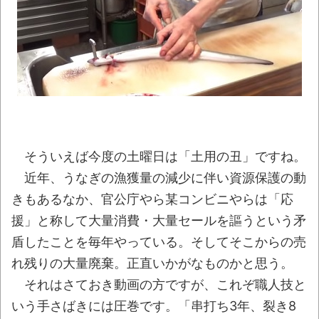
【動画】DJI Neo2で釣りの自撮りをしよう
とした男の悲劇（ノ∇`）
NEW!
【朗報】Twitter(X)、転載やヘイターが暴れ
すぎて収益化が9/7に終わるｗｗｗｗｗ
NEW!
【豪快】ある蕎麦屋の店頭サンプルが“誇張
しすぎ”だと話題にｗｗｗｗ
NEW!
【衝撃】韓国で売っている目覚まし時計の
デザインが悪夢すぎるwww
NEW!
そういえば今度の土曜日は「土用の丑」ですね。
近年、うなぎの漁獲量の減少に伴い資源保護の動
話題のセクシーホラー『スパンキング除
霊師』人妻霊の服が消えるバグが発生「丸裸に
きもあるなか、官公庁やら某コンビニやらは「応
なる現象を泣きながら修正しました」と現在は
援」と称して大量消費・大量セールを謳うという矛
アプデ済み。ほか、8月09日の新着CGまとめ
盾したことを毎年やっている。そしてそこからの売
NEW!
れ残りの大量廃棄。正直いかがなものかと思う。
シカ「ヒマワリ全部喰った」 郡山布引風
それはさておき動画の方ですが、これぞ職人技と
の高原まつり中止
いう手さばきには圧巻です。「串打ち3年、裂き8