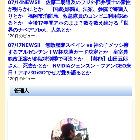
07/14NEWS!! 佐藤二朗追及のフジ外部弁護士の素性
が明らかにとか 「国旗損壊罪」法案、参院で審議入
りとか 福岡市消防局、救急隊員のコンビニ利用認め
るとか 今後17年間アホのまま？数を数え続ける「世
界のナベアツbot」人気とか
120件のビュー
07/17NEWS!! 無敵艦隊スペイン vs 神の子メッシ擁
するアルゼンチン！W杯決勝カード決定とか 皇室典
範改正案が参院特別委で可決とか 【芸能】山田五郎
さん、死去かとか NVIDIAジェンスン・フアンCEO来
日！アキバGiGOでセガ愛を語るとか
120件のビュー
管理人