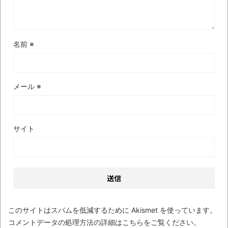
全方位青い芝包囲網すぎて色々見失う、新
しい仕事観
見ていると！悲しくなってしまう猫の画像
名前
※
の数々！！
Powered by livedoor 相互RSS
メール
※
サイト
このサイトはスパムを低減するために Akismet を使っています。
コメントデータの処理方法の詳細はこちらをご覧ください
。