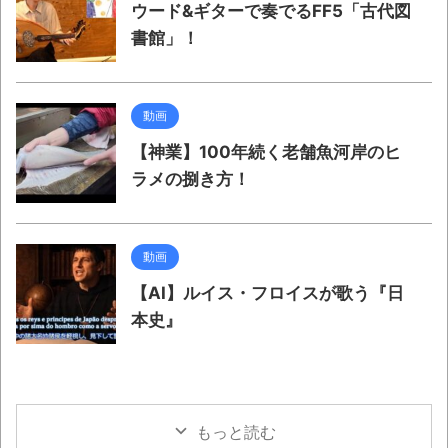
ウード&ギターで奏でるFF5「古代図
書館」！
動画
【神業】100年続く老舗魚河岸のヒ
ラメの捌き方！
動画
【AI】ルイス・フロイスが歌う『日
本史』
もっと読む