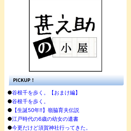
PICKUP！
●
谷根千を歩く。【おまけ編】
●
谷根千を歩く。
●
【生誕50年!!】嶺脇育夫伝説
●
江戸時代の6歳の幼女の遺書
●
今更だけど須賀神社行ってきた。