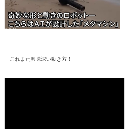
協会カードの決済明細まで見つかる
NEW!
【通報】停車中の車に追突してきた自転車
キッズ、とんでもない一言を吐いて逃走ｗｗｗ
ｗ
NEW!
【速報】れいわ新選組、新たな党名は「い
のちの党」 略称は「いのち」
NEW!
「住信SBI」が「ドコモの銀行」に変わって
これまた興味深い動き方！
うんざりしてるやつｗｗｗｗｗｗｗ
NEW!
【動画】ロシアの空挺兵、パラシュートが
開かずに墜落してしまう。
NEW!
【動画】熊本地震発生時の手術室の様子が
公開される
NEW!
08/07NEWS!! 男女同室で「着替えられな
い」雑魚寝も…避難所めぐる格差とか れいわ
新選組、「いのちの党」に改名とか 「週刊少