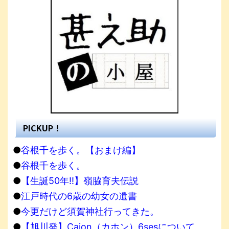
PICKUP！
●
谷根千を歩く。【おまけ編】
●
谷根千を歩く。
●
【生誕50年!!】嶺脇育夫伝説
●
江戸時代の6歳の幼女の遺書
●
今更だけど須賀神社行ってきた。
●
【旭川発】Cajon（カホン）6sesについて