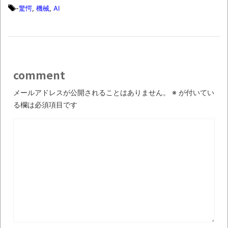
集でほとんど紹介されなかったJリーグ…なら
-
驚愕
,
機械
,
AI
ば自分たちで紹介だ！
時代の流れ
【衝撃】道志村の骨や服、沢の上流から流
されてきた可能性・・・・・・・・・
comment
オーストラリアの男性飛行家 太平洋横断
メールアドレスが公開されることはありません。
※
が付いてい
飛行
る欄は必須項目です
【中国】パトカーの前で好演技www当たり
屋やお煽り運転など盛りだくさん
「ム、ムリです・・・」メガネ美人ナース
に入院中のオレのオナサポ懇願したら・・・
「ム、ムリです・・・」メガネ美人ナース
に入院中のオレのオナサポ懇願したら・・・
ナチスドイツは何故バルバロッサ作戦とか