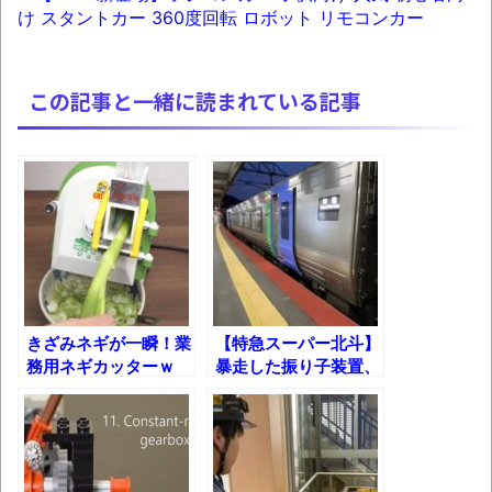
ロープと滑車と犬マスクでエクストリーム
け スタントカー 360度回転 ロボット リモコンカー
変身。
お前らの身体の悩み教えてくれ
この記事と一緒に読まれている記事
『FF15』が発売10周年！ノクティスフィギ
ュアなどが当たる記念くじが登場です
みんななんだかんだ言ってお金持ってんじ
ゃん
「アメリカのヤンキーがアジア人にケンカ
を売った結果ｗｗｗ」 ほか
【読書感想】山野辺太郎『いつか深い穴に
きざみネギが一瞬！業
【特急スーパー北斗】
落ちるまで』
務用ネギカッターｗ
暴走した振り子装置、
映画ちいかわ観に行ったので感想を書きま
まさかの止め方ｗ
す(若干ネタバレあり) 26/07/25
マケイン9巻＆アニメ公式ガイド感想