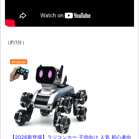
年ジャンプ」発行部数が初の100万部割れと
か 「プチプチ」川上産業が「プチプチ株式会
社」に社名変更とか
NEW!
「これで11万取られたの!?」あるX民が玄関
（約1分）
ドアノブの修理を頼んだら…とんでもない事に
なった
【07日の新刊】「魔女と傭兵 9」「転生
Amazon
したら第七王子だったので、気ままに魔術を極
めます 24」「ポンコツ魔王の田舎暮らし 6」
「題名のない音楽会」ゲーム音楽批判から
36年 ～因果な逆転劇～
50歳になりました
凡庸な悪
【2026新登場】ラジコンカー 子供向け 人気 初心者向