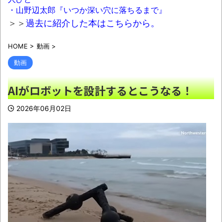
・山野辺太郎『いつか深い穴に落ちるまで』
【画像】61歳だと・・・ぶっちゃけ余裕で
＞＞
過去に紹介した本はこちらから。
ヤレる。。。
NEW!
HOME
>
動画
>
【これは酷い】ペットの健康診断を定期的
にしていない人、その理由が終わっていた…
動画
「だって◯◯だし」
NEW!
AIがロボットを設計するとこうなる！
羽田空港「どんどんターミナルを広くして
徒歩で行けるようにします」→搭乗口まで1キ
2026年06月02日
ロ歩かせるもよう
NEW!
うちの障害持ってる兄が女性専用車両に乗
ったんだが
NEW!
幼少ワイ「ワインってぶどうジュースの上
位互換なんやろなぁ」
NEW!
【サッカー界激震】韓国サッカー協会、W
杯予選の審判に“性接待”していたことが発覚