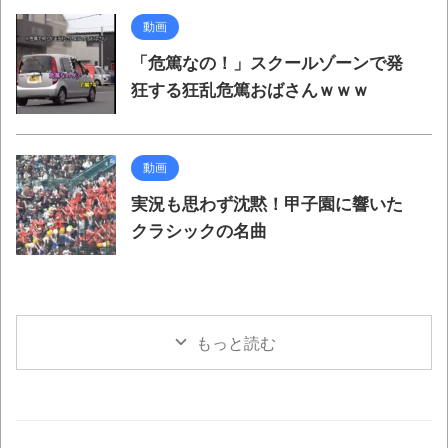
動画
「危篤なの！」スクールゾーンで発
狂する狂乱危篤おばさんｗｗｗ
動画
実況も思わず沈黙！甲子園に響いた
クラシックの名曲
もっと読む