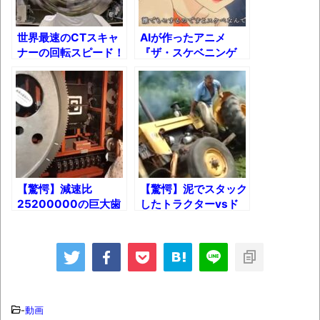
果･････････････････････････････
【動画】カニ、ちょっかい出してきた陰に
世界最速のCTスキャ
AIが作ったアニメ
ナーの回転スピード！
『ザ・スケベニンゲ
ブチギレ
ン』OP
長野県のなめこのデカさが規格外だったｗ
ｗ
新装版「ご冗談でしょう、ファインマンさ
ん（上）（下）」発売
【画像】整形で2400万円超えの美女、水着
【驚愕】減速比
【驚愕】泥でスタック
グラビアに挑戦
25200000の巨大歯
したトラクターvsド
歴ログは10周年ですがnoteに引っ越します
車を頑張って回してみ
ライバーの凄腕テクニ
た！
ック！
進撃の巨人シーズン7 ファイナルシーズンの
感想
TBS「マツコの知らない世界」スタグル特
-
動画