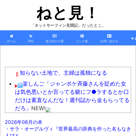
ねと見！
「ネットサーフィン見聞記」だったとこ。
ｗ
ホーム
RSS
甚之助の小屋
リンク集
お問い合わせ
知らない土地で、主婦は孤独になる
楽しんご「ジャンポケ斉藤さんを貶めた女
は気色悪いとか言ってる癖にフ●ラするとか口
だけは素直なんだな！週刊誌から金もらってる
だろ」
NEW!
【悲報】節約で毎日カップラーメンや袋ラ
2026年08月の本
ーメン食べてたワイ『ある事実』に気付くｗｗ
・サラ・オーグルヴィ『世界最高の辞典を作った名もなき
ｗｗｗｗ
NEW!
人びと