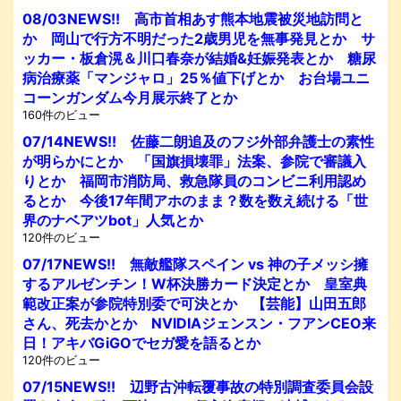
08/03NEWS!! 高市首相あす熊本地震被災地訪問と
か 岡山で行方不明だった2歳男児を無事発見とか サ
ッカー・板倉滉＆川口春奈が結婚&妊娠発表とか 糖尿
病治療薬「マンジャロ」25％値下げとか お台場ユニ
コーンガンダム今月展示終了とか
160件のビュー
07/14NEWS!! 佐藤二朗追及のフジ外部弁護士の素性
が明らかにとか 「国旗損壊罪」法案、参院で審議入
りとか 福岡市消防局、救急隊員のコンビニ利用認め
るとか 今後17年間アホのまま？数を数え続ける「世
界のナベアツbot」人気とか
120件のビュー
07/17NEWS!! 無敵艦隊スペイン vs 神の子メッシ擁
するアルゼンチン！W杯決勝カード決定とか 皇室典
範改正案が参院特別委で可決とか 【芸能】山田五郎
さん、死去かとか NVIDIAジェンスン・フアンCEO来
日！アキバGiGOでセガ愛を語るとか
120件のビュー
07/15NEWS!! 辺野古沖転覆事故の特別調査委員会設