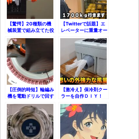
独学で挑んだ2026年二級建築士学科試験結
果速報（仮）
体験談：仕事で同じビルの中に入っている
【驚愕】20種類の機
【Twitterで話題】エ
グループ会社の嫁子 [ほのぼの]
械装置で組み立てた役
レベーターに重量オー
に立たないレゴマシン
バーのおもりを乗せた
葉月つばさちゃん、昔から見てるんだけど
ｗ
らどうなるのか？
かなりお姉さんになったね
壊れたエアコンと歌えないボク
バージョンアップ情報更新 AOMEI
Backupper Standard 8.3.0 などバージョンア
ップ
【圧倒的時短】輪編み
【激冷え】保冷剤クー
機を電動ドリルで回す
ラーを自作ＤＩＹ！
高嶋ちさ子、ダウン症の姉が暴行事件！事
とニット帽がまさかの
件の一部始終と衝撃の結末
○○分！？
【呆然】北海道旅行ワイ「ウニイクラ丼特
盛で食うぞ！！！うおおおおおおお
お！！！！！」→結