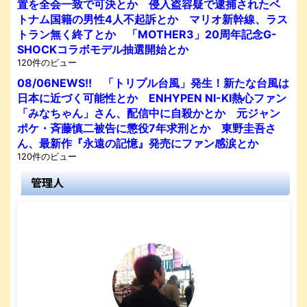
置を全会一致で可決とか 侵入盗容疑で逮捕されたベ
トナム国籍の男性4人不起訴とか マリオ新幹線、ラス
トラン無く終了とか 「MOTHER3」20周年記念G-
SHOCKコラボモデル抽選開始とか
120件のビュー
08/06NEWS!! 「トリプル台風」発生！新たな台風は
日本に近づく可能性とか ENHYPEN NI-KI熱心ファン
「みなちゃん」さん、配信中に自殺かとか 元ジャン
ポケ・斉藤慎二被告に懲役7年求刑とか 東野圭吾さ
ん、最新作『永遠の記憶』発売にファン感涙とか
120件のビュー
管理人