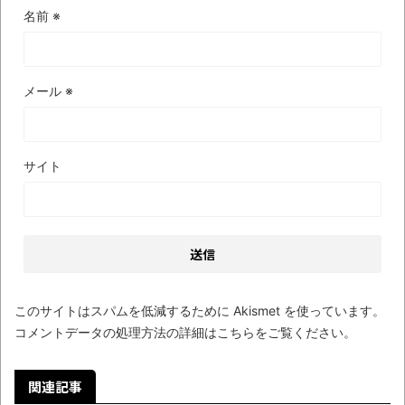
いう無茶に踏み切ってしまったのか
名前
※
ブログお引越しのお知らせ
まるで親子のような子猫とシェパード
メール
※
【極画像】名古屋の地下鉄
wwwwwwwwwwww
全方位青い芝包囲網すぎて色々見失う、新
サイト
しい仕事観
見ていると！悲しくなってしまう猫の画像
の数々！！
Powered by livedoor 相互RSS
このサイトはスパムを低減するために Akismet を使っています。
コメントデータの処理方法の詳細はこちらをご覧ください
。
関連記事