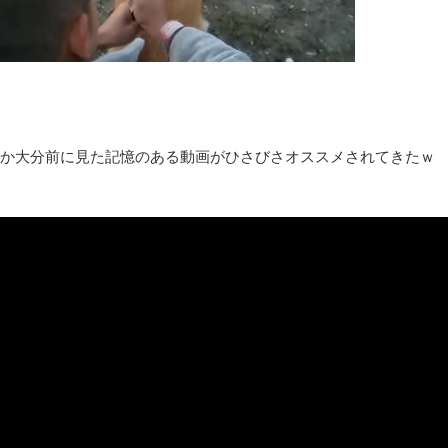
お前らの身体の悩み教えてくれ
『FF15』が発売10周年！ノクティスフィギュアなどが当たる記
みんななんだかんだ言ってお金持ってんじゃん
「アメリカのヤンキーがアジア人にケンカを売った結果ｗｗｗ」
【読書感想】山野辺太郎『いつか深い穴に落ちるまで』
映画ちいかわ観に行ったので感想を書きます(若干ネタバレあり) 26/
か大分前に見た記憶のある動画がひさびさオススメされてきたｗ 
マケイン9巻＆アニメ公式ガイド感想
独学で挑んだ2026年二級建築士学科試験結果速報（仮）
体験談：仕事で同じビルの中に入っているグループ会社の嫁子 [
葉月つばさちゃん、昔から見てるんだけどかなりお姉さんになっ
壊れたエアコンと歌えないボク
バージョンアップ情報更新 AOMEI Backupper Standard 8.3
高嶋ちさ子、ダウン症の姉が暴行事件！事件の一部始終と衝撃の
【呆然】北海道旅行ワイ「ウニイクラ丼特盛で食うぞ！！！うお
･････････････････････････････
【動画】カニ、ちょっかい出してきた陰にブチギレ