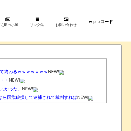
ｗｐｐコード
甚之助の小屋
リンク集
お問い合わせ
て終わるｗｗｗｗｗｗｗ
NEW!
・・
NEW!
よかった」
NEW!
←なら国旗破損して逮捕されて裁判すれば
NEW!
(怒」俺「マ、マジですか…」
NEW!
ｗｗｗ
NEW!
子屋で『団子食べない』って言うか？」
NEW!