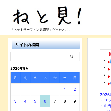
「ネットサーフィン見聞記」だったとこ。
サイト内検索
2026年8月
月
火
水
木
金
土
日
1
2
202
・サ
3
4
5
6
7
8
9
・山