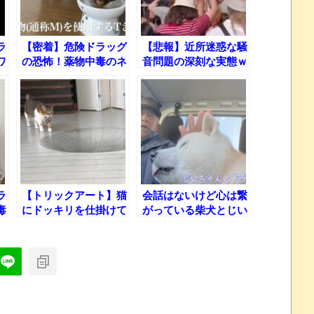
ラ
【密着】危険ドラッグ
【悲報】近所迷惑な騒
ワ
の恐怖！薬物中毒のネ
音問題の深刻な実態ｗ
コの荒んだ生活の実態
ｗｗ
とは!?
ラ
【トリックアート】猫
会話はないけど心は繋
毒
にドッキリを仕掛けて
がっている柴犬とじい
ｗ
みたらまさかの結果
ちゃんのドライブ
に!!