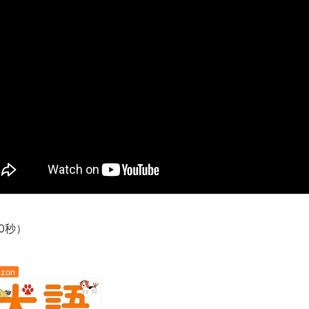
長野県のなめこのデカさが規格外だったｗｗ
新装版「ご冗談でしょう、ファインマンさん（上）（下）」発売
【画像】整形で2400万円超えの美女、水着グラビアに挑戦
歴ログは10周年ですがnoteに引っ越します
進撃の巨人シーズン7 ファイナルシーズンの感想
TBS「マツコの知らない世界」スタグル特集でほとんど紹介さ
時代の流れ
【衝撃】道志村の骨や服、沢の上流から流されてきた可能性・・
オーストラリアの男性飛行家 太平洋横断飛行
【中国】パトカーの前で好演技www当たり屋やお煽り運転など
「ム、ムリです・・・」メガネ美人ナースに入院中のオレのオナ
0秒）
「ム、ムリです・・・」メガネ美人ナースに入院中のオレのオナ
ナチスドイツは何故バルバロッサ作戦とかいう無茶に踏み切って
zon
ブログお引越しのお知らせ
まるで親子のような子猫とシェパード