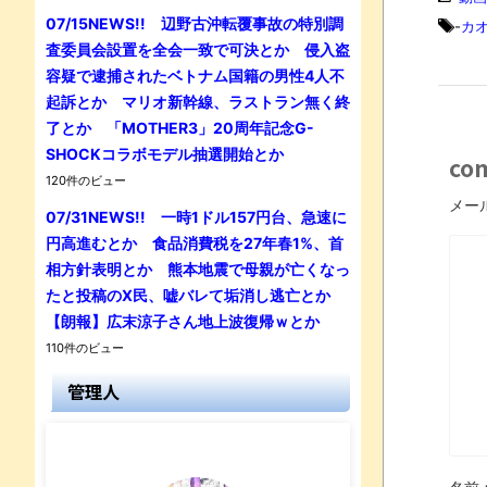
07/15NEWS!! 辺野古沖転覆事故の特別調
-
カ
査委員会設置を全会一致で可決とか 侵入盗
容疑で逮捕されたベトナム国籍の男性4人不
起訴とか マリオ新幹線、ラストラン無く終
了とか 「MOTHER3」20周年記念G-
SHOCKコラボモデル抽選開始とか
co
120件のビュー
メー
07/31NEWS!! 一時1ドル157円台、急速に
円高進むとか 食品消費税を27年春1%、首
相方針表明とか 熊本地震で母親が亡くなっ
たと投稿のX民、嘘バレて垢消し逃亡とか
【朗報】広末涼子さん地上波復帰ｗとか
110件のビュー
管理人