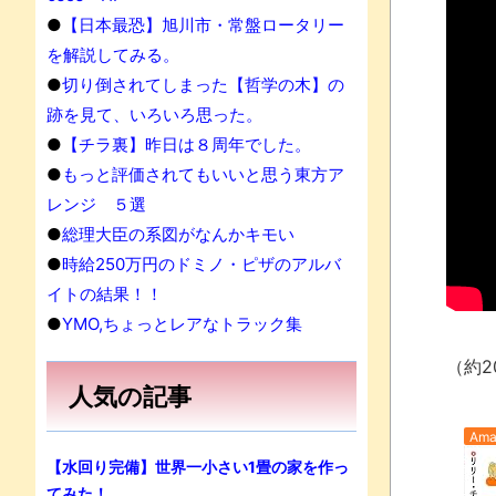
●
【日本最恐】旭川市・常盤ロータリー
を解説してみる。
●
切り倒されてしまった【哲学の木】の
跡を見て、いろいろ思った。
●
【チラ裏】昨日は８周年でした。
●
もっと評価されてもいいと思う東方ア
レンジ ５選
●
総理大臣の系図がなんかキモい
●
時給250万円のドミノ・ピザのアルバ
イトの結果！！
●
YMO,ちょっとレアなトラック集
（約2
人気の記事
Ama
【水回り完備】世界一小さい1畳の家を作っ
てみた！