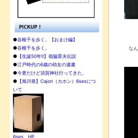
PICKUP！
●
谷根千を歩く。【おまけ編】
●
谷根千を歩く。
なん
●
【生誕50年!!】嶺脇育夫伝説
●
江戸時代の6歳の幼女の遺書
●
今更だけど須賀神社行ってきた。
●
【旭川発】Cajon（カホン）6sesにつ
いて
果
6ses HP