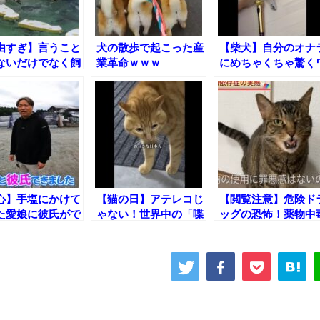
由すぎ】言うこと
犬の散歩で起こった産
【柴犬】自分のオナ
ないだけでなく飼
業革命ｗｗｗ
にめちゃくちゃ驚く
さんを突き落とす
ンコｗｗｗ
ギンたちｗ
心】手塩にかけて
【猫の日】アテレコじ
【閲覧注意】危険ド
た愛娘に彼氏がで
ゃない！世界中の「喋
ッグの恐怖！薬物中
結果ｗ
るネコ」たちｗｗｗ
の猫に密着した結果
ｗｗ