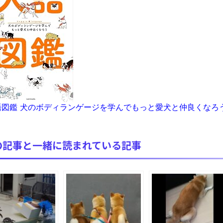
【極画像】名古屋の地下鉄wwwwwwwwwwww
全方位青い芝包囲網すぎて色々見失う、新しい仕事観
見ていると！悲しくなってしまう猫の画像の数々！！
red by livedoor 相互RSS
図鑑 犬のボディランゲージを学んでもっと愛犬と仲良くなろ
の記事と一緒に読まれている記事