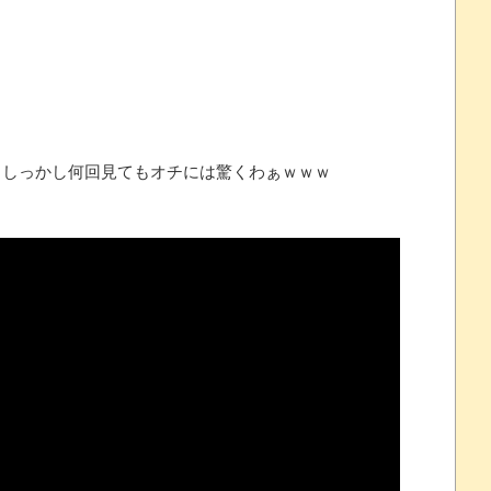
念くじが登場です
 ほか
07/25
しっかし何回見てもオチには驚くわぁｗｗｗ
ほのぼの]
たね
.0 などバージョンアップ
結末
おおおおおおお！！！！！」→結