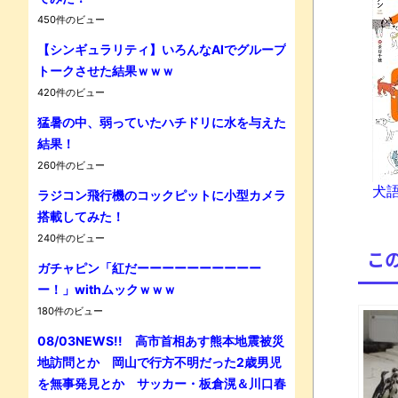
450件のビュー
【シンギュラリティ】いろんなAIでグループ
トークさせた結果ｗｗｗ
420件のビュー
Powe
猛暑の中、弱っていたハチドリに水を与えた
結果！
260件のビュー
犬語
ラジコン飛行機のコックピットに小型カメラ
搭載してみた！
240件のビュー
こ
ガチャピン「紅だーーーーーーーーーー
ー！」withムックｗｗｗ
180件のビュー
08/03NEWS!! 高市首相あす熊本地震被災
地訪問とか 岡山で行方不明だった2歳男児
を無事発見とか サッカー・板倉滉＆川口春