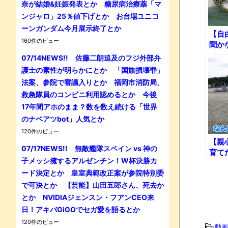
奈が結婚&妊娠発表とか 糖尿病治療薬「マ
ンジャロ」25％値下げとか お台場ユニコ
ーンガンダム今月展示終了とか
【自
160件のビュー
聞か
育員
07/14NEWS!! 佐藤二朗追及のフジ外部弁
ペン
護士の素性が明らかにとか 「国旗損壊罪」
法案、参院で審議入りとか 福岡市消防局、
救急隊員のコンビニ利用認めるとか 今後
17年間アホのまま？数を数え続ける「世界
のナベアツbot」人気とか
120件のビュー
【親
07/17NEWS!! 無敵艦隊スペイン vs 神の
育て
子メッシ擁するアルゼンチン！W杯決勝カ
きた
ード決定とか 皇室典範改正案が参院特別委
で可決とか 【芸能】山田五郎さん、死去か
とか NVIDIAジェンスン・フアンCEO来
日！アキバGiGOでセガ愛を語るとか
120件のビュー
-
動画