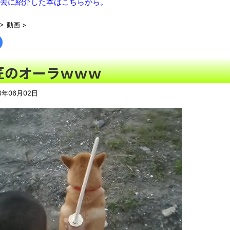
橋本環奈さん、撮影中にとんでもない事件に出くわす…警察も出
去に紹介した本はこちらから。
「これで11万取られたの!?」あるX民が玄関ドアノブの修理を
>
動画
>
【中国】毎年恒例の大洪水、今年もヤバい 湖北省秭帰県で山洪
EW!
健康診断の結果が悪すぎてワロタァ！
NEW!
匠のオーラｗｗｗ
ゲオのレトロゲーム販売がみせた劇的な復活劇 他
NEW!
特定外来カミキリムシに1匹300円の賞金をかけた高崎市、初日に
6年06月02日
【画像】日本さん、避難所が各国と比べて優秀過ぎると話題に
N
50歳になりました
NEW!
08/06NEWS!! 「トリプル台風」発生！新たな台風は日本に近づ
ゃん」さん、配信中に自殺かとか 元ジャンポケ・斉藤慎二被告に
憶』発売にファン感涙とか
YouTubeの広告に流れてきた“冷凍庫の霜取りスプレー”が詐欺
【06日の新刊】「妹は知っている 8」「ヤニねこ 13」「平成
凡庸な悪
ロープと滑車と犬マスクでエクストリーム変身。