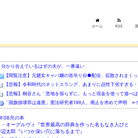
ホーム
RSS
分かり合えているはずの夫が、一番遠い
【閲覧注意】元臆女キャバ嬢の首吊り自●配信、拡散されまくっ
【悲報】令和時代のネットスラング、あまりに品性下劣すぎる・
【悲報】桐谷さん「意地を張らずに、もっと現金を使って遊べば
「国旗損壊罪は違憲」憲法研究者199人、廃止を求めて声明 
歯科衛生士「糸ようじだけではダメです。ちゃんとフロスしてね
6年08月の本
【動画】名古屋栄で不良外人が警察官を突き飛ばす。逮捕しろや
ラ・オーグルヴィ『世界最高の辞典を作った名もなき人びと
【正論】有吉「『俺テレビ見ない』って言う奴おかしいだろ。団
野辺太郎『いつか深い穴に落ちるまで』