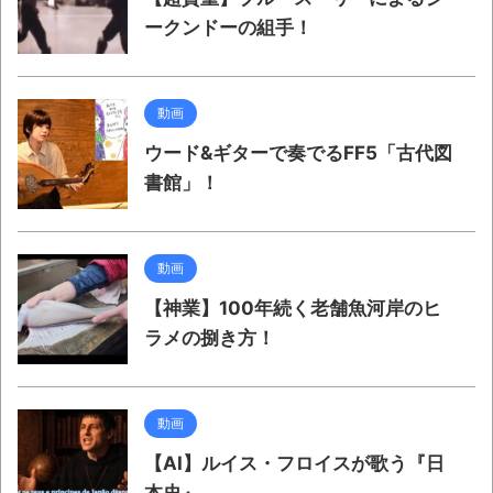
ークンドーの組手！
動画
ウード&ギターで奏でるFF5「古代図
書館」！
動画
【神業】100年続く老舗魚河岸のヒ
ラメの捌き方！
動画
【AI】ルイス・フロイスが歌う『日