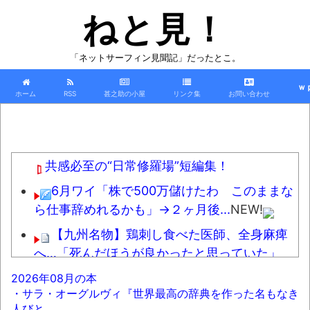
ねと見！
「ネットサーフィン見聞記」だったとこ。
ｗ
ホーム
RSS
甚之助の小屋
リンク集
お問い合わせ
共感必至の“日常修羅場”短編集！
6月ワイ「株で500万儲けたわ このままな
ら仕事辞めれるかも」→２ヶ月後...
NEW!
【九州名物】鶏刺し食べた医師、全身麻痺
へ…「死んだほうが良かったと思っていた」
NEW!
2026年08月の本
・サラ・オーグルヴィ『世界最高の辞典を作った名もなき
【悲報】ワイのスニーカー、パンティーを
人びと