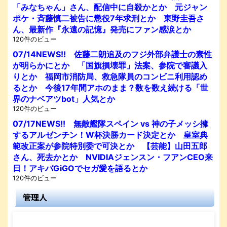
「みなちゃん」さん、配信中に自殺かとか 元ジャン
ポケ・斉藤慎二被告に懲役7年求刑とか 東野圭吾さ
ん、最新作『永遠の記憶』発売にファン感涙とか
120件のビュー
07/14NEWS!! 佐藤二朗追及のフジ外部弁護士の素性
が明らかにとか 「国旗損壊罪」法案、参院で審議入
りとか 福岡市消防局、救急隊員のコンビニ利用認め
るとか 今後17年間アホのまま？数を数え続ける「世
界のナベアツbot」人気とか
120件のビュー
07/17NEWS!! 無敵艦隊スペイン vs 神の子メッシ擁
するアルゼンチン！W杯決勝カード決定とか 皇室典
範改正案が参院特別委で可決とか 【芸能】山田五郎
さん、死去かとか NVIDIAジェンスン・フアンCEO来
日！アキバGiGOでセガ愛を語るとか
120件のビュー
管理人