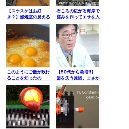
長野県のなめこのデカさが規格外だったｗ
ｗ
【スケスケはお好
石ころの広がる海岸で
き？】燃焼室の見える
窪みを作ってエサを入
新装版「ご冗談でしょう、ファインマンさ
エンジン作ってみた！
れると……
ん（上）（下）」発売
【画像】整形で2400万円超えの美女、水着
グラビアに挑戦
歴ログは10周年ですがnoteに引っ越します
このようにご飯が炊け
【50代から急増!!】
進撃の巨人シーズン7 ファイナルシーズンの
ることを知ったの
歯を失う原因、まさか
感想
で……
の第3位は？
TBS「マツコの知らない世界」スタグル特
集でほとんど紹介されなかったJリーグ…なら
ば自分たちで紹介だ！
時代の流れ