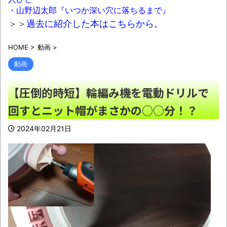
履いた靴とか馬鹿にされる
NEW!
・山野辺太郎『いつか深い穴に落ちるまで』
【徹底議論】漫画史上「最大のやらかし展
＞＞
過去に紹介した本はこちらから。
開」って結局なんだと思う？
NEW!
HOME
>
動画
>
【黒豆】なんだよこの漫画ｗｗｗ【注意】
動画
NEW!
【衝撃】ワイ、保険金2億円と遺産6000万
【圧倒的時短】輪編み機を電動ドリルで
円を相続したら「こう」なった・・・
NEW!
回すとニット帽がまさかの○○分！？
【動画】DJI Neo2で釣りの自撮りをしよう
2024年02月21日
とした男の悲劇（ノ∇`）
NEW!
【朗報】Twitter(X)、転載やヘイターが暴れ
すぎて収益化が9/7に終わるｗｗｗｗｗ
NEW!
非正規が給料上がらないのって当たり前じ
ゃね
NEW!
絵師「アナログ絵で独学でここまで成長し