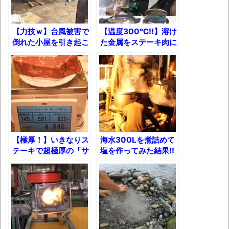
葉月つばさちゃん、昔から見てるんだけど
かなりお姉さんになったね
【力技ｗ】台風被害で
【温度300℃!!】溶け
倒れた小屋を引き起こ
た金属をステーキ肉に
壊れたエアコンと歌えないボク
してみる(/・ω・)/
かけて食べてみた結果
バージョンアップ情報更新 AOMEI
【米村でんじろう
SP】
Backupper Standard 8.3.0 などバージョンア
ップ
高嶋ちさ子、ダウン症の姉が暴行事件！事
件の一部始終と衝撃の結末
【極厚！】いきなりス
海水300Lを煮詰めて
【呆然】北海道旅行ワイ「ウニイクラ丼特
テーキで超極厚の「サ
塩を作ってみた結果!!
盛で食うぞ！！！うおおおおおおお
ーロイン591g+ハン
お！！！！！」→結
バーグ150g」を清水
果･････････････････････････････
の舞台から飛び降りる
つもりで食べて来た！
【動画】カニ、ちょっかい出してきた陰に
ブチギレ