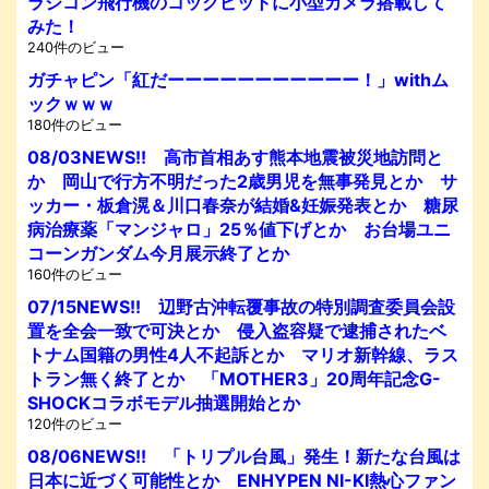
ラジコン飛行機のコックピットに小型カメラ搭載して
みた！
240件のビュー
ガチャピン「紅だーーーーーーーーーーー！」withム
ックｗｗｗ
180件のビュー
08/03NEWS!! 高市首相あす熊本地震被災地訪問と
か 岡山で行方不明だった2歳男児を無事発見とか サ
ッカー・板倉滉＆川口春奈が結婚&妊娠発表とか 糖尿
病治療薬「マンジャロ」25％値下げとか お台場ユニ
コーンガンダム今月展示終了とか
160件のビュー
07/15NEWS!! 辺野古沖転覆事故の特別調査委員会設
置を全会一致で可決とか 侵入盗容疑で逮捕されたベ
トナム国籍の男性4人不起訴とか マリオ新幹線、ラス
トラン無く終了とか 「MOTHER3」20周年記念G-
SHOCKコラボモデル抽選開始とか
120件のビュー
08/06NEWS!! 「トリプル台風」発生！新たな台風は
日本に近づく可能性とか ENHYPEN NI-KI熱心ファン