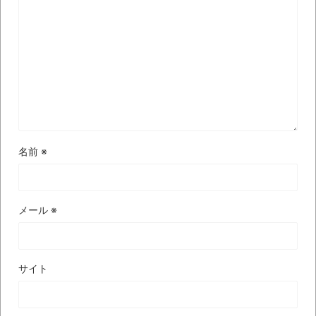
【極画像】名古屋の地下鉄
wwwwwwwwwwww
全方位青い芝包囲網すぎて色々見失う、新
しい仕事観
見ていると！悲しくなってしまう猫の画像
の数々！！
Powered by livedoor 相互RSS
名前
※
メール
※
サイト