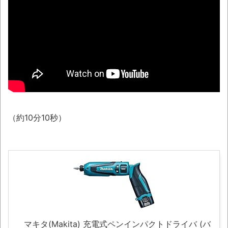
シカ「ヒマワリ全部喰った」 郡山布引風
の高原まつり中止
レトロパソコンに勝手移植の「ギャラガ」
「ボスコニアン」「ムーンパトロール」
「1942」「タイムパイロット」が凄い。
【戸塚ヨットスクール】「心あるメディア
もいる」と反論するマスコミに公開説教する戸
塚宏元校長！
（約10分10秒）
まっぷたつに…日本レトロゲーム協会がゲー
ムソフトCDの劣化について問題提起 他
別にどこの誰が一日何時間睡眠だろうがど
うでもいいじゃないですか
ナナフシモドキと公園へ
8月26日にリメイク完結編「FF7リベレーシ
ョン」の新映像が公開！欧州gamescom 2026
マキタ(Makita) 充電式ペンインパクトドライバ (バ