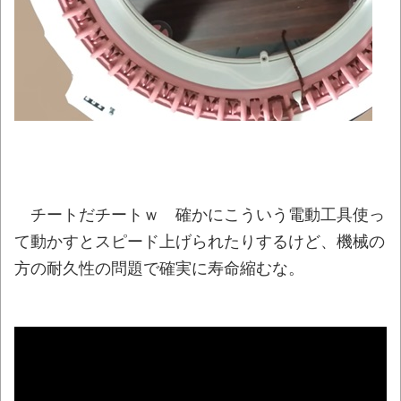
ましたー！」→AIイラストだろと批判殺到→絵
師「本日をもちまして全てを終えようと思いま
す」→しかし・・・
NEW!
【豪快】ある蕎麦屋の店頭サンプルが“誇張
しすぎ”だと話題にｗｗｗｗ
NEW!
【衝撃】韓国で売っている目覚まし時計の
デザインが悪夢すぎるwww
NEW!
元アイドル「CEOと寝たからセンターが取
チートだチートｗ 確かにこういう電動工具使っ
れた」 裏話を暴露してしまいアイドル業界騒
て動かすとスピード上げられたりするけど、機械の
然・・・
NEW!
方の耐久性の問題で確実に寿命縮むな。
話題のセクシーホラー『スパンキング除
霊師』人妻霊の服が消えるバグが発生「丸裸に
なる現象を泣きながら修正しました」と現在は
アプデ済み。ほか、8月09日の新着CGまとめ
NEW!