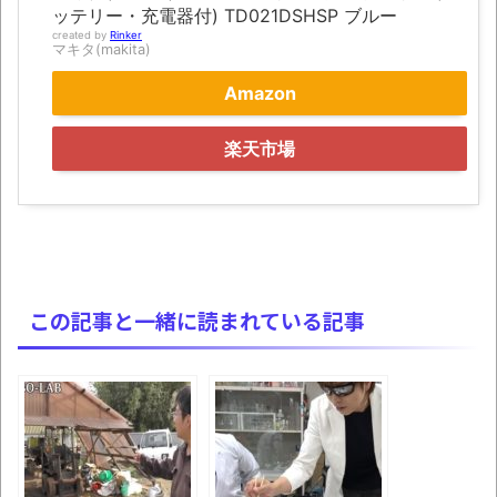
にて
ッテリー・充電器付) TD021DSHSP ブルー
created by
Rinker
マキタ(makita)
凡庸な悪
Amazon
お前らの身体の悩み教えてくれ
「アメリカのヤンキーがアジア人にケンカ
楽天市場
を売った結果ｗｗｗ」 ほか
【読書感想】山野辺太郎『いつか深い穴に
落ちるまで』
映画ちいかわ観に行ったので感想を書きま
す(若干ネタバレあり) 26/07/25
この記事と一緒に読まれている記事
マケイン9巻＆アニメ公式ガイド感想
独学で挑んだ2026年二級建築士学科試験結
果速報（仮）
体験談：仕事で同じビルの中に入っている
グループ会社の嫁子 [ほのぼの]