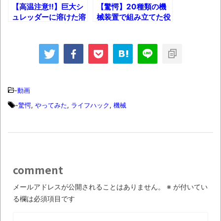
【衝撃】道志村の骨や服、沢の上流から流
【高温注意!!】巨大シ
【驚愕】20種類の機
されてきた可能性・・・・・・・・・
ュレッダーに溶けた溶
械装置で組み立てた役
岩を注ぐとどうなる？
に立たないレゴマシン
オーストラリアの男性飛行家 太平洋横断
ｗ
飛行
【中国】パトカーの前で好演技www当たり
屋やお煽り運転など盛りだくさん
-
動画
「ム、ムリです・・・」メガネ美人ナース
-
驚愕
,
やってみた
,
ライフハック
,
機械
に入院中のオレのオナサポ懇願したら・・・
「ム、ムリです・・・」メガネ美人ナース
に入院中のオレのオナサポ懇願したら・・・
ナチスドイツは何故バルバロッサ作戦とか
comment
いう無茶に踏み切ってしまったのか
ブログお引越しのお知らせ
メールアドレスが公開されることはありません。
※
が付いてい
る欄は必須項目です
まるで親子のような子猫とシェパード