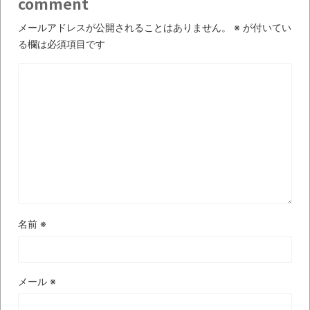
comment
【極画像】名古屋の地下鉄
wwwwwwwwwwww
メールアドレスが公開されることはありません。
※
が付いてい
る欄は必須項目です
全方位青い芝包囲網すぎて色々見失う、新
しい仕事観
見ていると！悲しくなってしまう猫の画像
の数々！！
Powered by livedoor 相互RSS
名前
※
メール
※