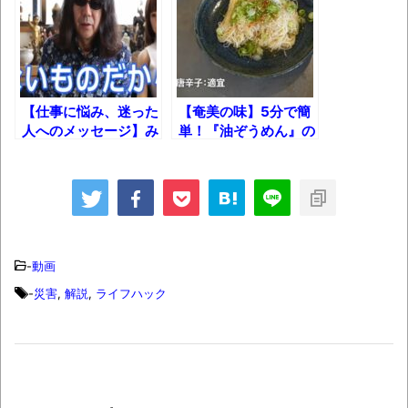
【衝撃】道志村の骨や服、沢の上流から流
されてきた可能性・・・・・・・・・
オーストラリアの男性飛行家 太平洋横断
飛行
【仕事に悩み、迷った
【奄美の味】5分で簡
【中国】パトカーの前で好演技www当たり
人へのメッセージ】み
単！『油ぞうめん』の
屋やお煽り運転など盛りだくさん
うらじゅん『「ない仕
作り方
事」の作り方』
「ム、ムリです・・・」メガネ美人ナース
に入院中のオレのオナサポ懇願したら・・・
「ム、ムリです・・・」メガネ美人ナース
に入院中のオレのオナサポ懇願したら・・・
-
動画
ナチスドイツは何故バルバロッサ作戦とか
-
災害
,
解説
,
ライフハック
いう無茶に踏み切ってしまったのか
ブログお引越しのお知らせ
まるで親子のような子猫とシェパード