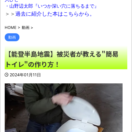
襲われた男性「アリキックで追っ払った」
・山野辺太郎『いつか深い穴に落ちるまで』
NEW!
＞＞
過去に紹介した本はこちらから。
【画像】瞬間-26℃冷却のベルトファンが今
HOME
>
動画
>
なら4,980円ｗｗｗｗｗｗ
NEW!
動画
運転してる女性配信者さん、とんでもない
駐車テクニックを見せつけてネット民をドン引
【能登半島地震】被災者が教える"簡易
きさせるｗｗｗｗｗｗ
NEW!
トイレ"の作り方！
【画像】新聞さん、壮大な縦読みを仕込ん
でしまう
ｗｗｗｗｗｗ
NEW!
2024年01月11日
【驚愕】女性が求める「普通の男性」の条
件がこちらｗｗｗｗｗｗｗ
NEW!
「パソコンが正しくシャットダウンされ
なかった出来事を描いた絵日記をXくんがセン
シティブ判定してきて特殊性癖レベルが高すぎ
た」ほか、8月10日の新着CGまとめ
NEW!