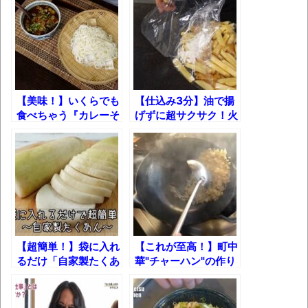
長野県のなめこのデカさが規格外だったｗ
作り方
ｗ
新装版「ご冗談でしょう、ファインマンさ
ん（上）（下）」発売
【画像】整形で2400万円超えの美女、水着
【美味！】いくらでも
【仕込み3分】油で揚
グラビアに挑戦
食べちゃう『カレーそ
げずに超サクサク！火
うめん』の作り方！
を使わない『限界フラ
歴ログは10周年ですがnoteに引っ越します
イドポテト』の作り方
進撃の巨人シーズン7 ファイナルシーズンの
感想
TBS「マツコの知らない世界」スタグル特
集でほとんど紹介されなかったJリーグ…なら
【超簡単！】袋に入れ
【これが至高！】町中
ば自分たちで紹介だ！
るだけ「自家製たくあ
華"チャーハン"の作り
ん」の作り方！
方
時代の流れ