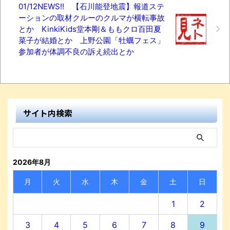
01/12NEWS!! 【石川能登地震】報道ステ
ーションの取材クルーのクルマが横転事故
とか KinkiKids堂本剛＆ももクロ百田夏
菜子が結婚とか 上野公園「牡蠣フェス」
参加者が体調不良の訴え続出とか
サイト内検索
2026年8月
月
火
水
木
金
土
日
1
2
3
4
5
6
7
8
9