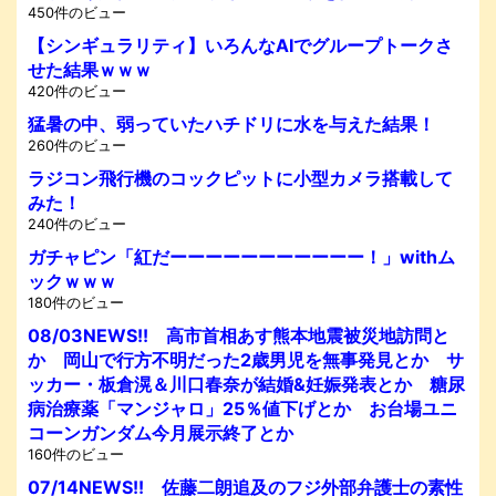
450件のビュー
【シンギュラリティ】いろんなAIでグループトークさ
せた結果ｗｗｗ
420件のビュー
猛暑の中、弱っていたハチドリに水を与えた結果！
260件のビュー
ラジコン飛行機のコックピットに小型カメラ搭載して
みた！
240件のビュー
ガチャピン「紅だーーーーーーーーーーー！」withム
ックｗｗｗ
180件のビュー
08/03NEWS!! 高市首相あす熊本地震被災地訪問と
か 岡山で行方不明だった2歳男児を無事発見とか サ
ッカー・板倉滉＆川口春奈が結婚&妊娠発表とか 糖尿
病治療薬「マンジャロ」25％値下げとか お台場ユニ
コーンガンダム今月展示終了とか
160件のビュー
07/14NEWS!! 佐藤二朗追及のフジ外部弁護士の素性