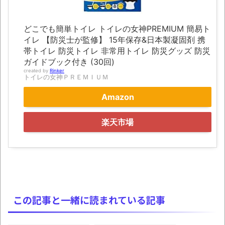
にて
凡庸な悪
どこでも簡単トイレ トイレの女神PREMIUM 簡易ト
イレ 【防災士が監修】 15年保存&日本製凝固剤 携
お前らの身体の悩み教えてくれ
帯トイレ 防災トイレ 非常用トイレ 防災グッズ 防災
「アメリカのヤンキーがアジア人にケンカ
ガイドブック付き (30回)
created by
Rinker
を売った結果ｗｗｗ」 ほか
トイレの女神ＰＲＥＭＩＵＭ
【読書感想】山野辺太郎『いつか深い穴に
Amazon
落ちるまで』
楽天市場
映画ちいかわ観に行ったので感想を書きま
す(若干ネタバレあり) 26/07/25
マケイン9巻＆アニメ公式ガイド感想
独学で挑んだ2026年二級建築士学科試験結
果速報（仮）
この記事と一緒に読まれている記事
体験談：仕事で同じビルの中に入っている
グループ会社の嫁子 [ほのぼの]