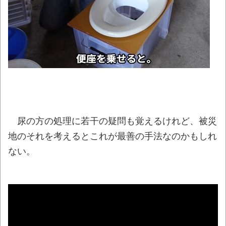
【特攻隊員の本音】「ああァ、だまされち
ゃった。今度生れる時はアメリカへ生れるぞ」
出撃前に残された若者たちの言葉
NEW!
【動画】バイクの少年を無理やり止めるパ
トカーが怖いｗｗｗｗ
NEW!
日本の給与やばすきだろ
NEW!
「絶対そのフォントじゃないだろ…」昭和の
新聞に掲載された女性誌の広告がホラーすぎる
尿の方の処理に若干の疑問も覚えるけれど、被災
ｗｗｗｗ
NEW!
地のそれを考えるとこれが最善の手法なのかもしれ
"テレビ大好き"高齢者の｢テレビ離れ｣が始ま
ない。
った
NEW!
【朗報】秋田県、オイルマネーが転がり込
んでガチで東北最強へｗｗｗｗｗｗｗｗｗｗｗ
ｗ
NEW!