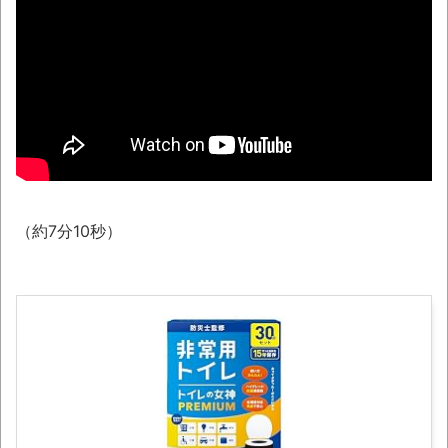
琵琶湖三市同時花火大会、開催中止を発
表 場所時刻不明・許可なし・交通整理なし・
市が関与否定
NEW!
【相撲】日本で唯一！「鬢付け油」をつく
る職人の世界！
翻訳によると「怒った子どもが我慢に我慢
して放った究極の技 これだけは使いたくなか
ったのに・・・」とのこと。
（約7分10秒）
わずか３センチ！ 極小カブトムシ発見
まっぷたつに…日本レトロゲーム協会がゲー
ムソフトCDの劣化について問題提起 他
別にどこの誰が一日何時間睡眠だろうがど
うでもいいじゃないですか
8月26日にリメイク完結編「FF7リベレーシ
ョン」の新映像が公開！欧州gamescom 2026