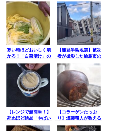
葉月つばさちゃん、昔から見てるんだけど
かなりお姉さんになったね
壊れたエアコンと歌えないボク
バージョンアップ情報更新 AOMEI
Backupper Standard 8.3.0 などバージョンア
寒い時ほどおいしく漬
【能登半島地震】被災
ップ
かる！「白菜漬け」の
者が撮影した輪島市の
高嶋ちさ子、ダウン症の姉が暴行事件！事
作り方！
現状・・・
件の一部始終と衝撃の結末
【呆然】北海道旅行ワイ「ウニイクラ丼特
盛で食うぞ！！！うおおおおおおお
お！！！！！」→結
果･････････････････････････････
【レンジで超簡単！】
【コラーゲンたっぷ
【動画】カニ、ちょっかい出してきた陰に
死ぬほど絶品「やばい
り】燻製職人が教える
ブチギレ
プリン」の作り方!!
お酒のアテに最高な
『豚スネ肉の燻製』の