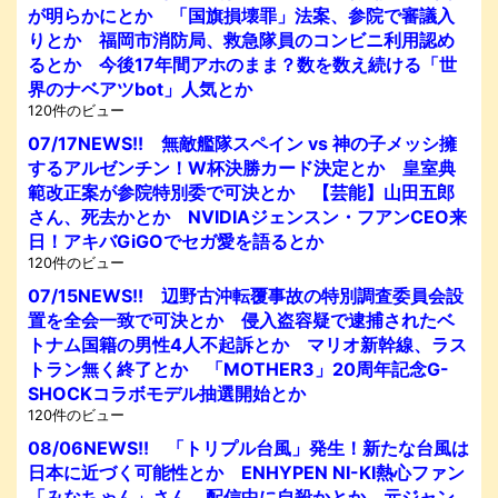
が明らかにとか 「国旗損壊罪」法案、参院で審議入
りとか 福岡市消防局、救急隊員のコンビニ利用認め
るとか 今後17年間アホのまま？数を数え続ける「世
界のナベアツbot」人気とか
120件のビュー
07/17NEWS!! 無敵艦隊スペイン vs 神の子メッシ擁
するアルゼンチン！W杯決勝カード決定とか 皇室典
範改正案が参院特別委で可決とか 【芸能】山田五郎
さん、死去かとか NVIDIAジェンスン・フアンCEO来
日！アキバGiGOでセガ愛を語るとか
120件のビュー
07/15NEWS!! 辺野古沖転覆事故の特別調査委員会設
置を全会一致で可決とか 侵入盗容疑で逮捕されたベ
トナム国籍の男性4人不起訴とか マリオ新幹線、ラス
トラン無く終了とか 「MOTHER3」20周年記念G-
SHOCKコラボモデル抽選開始とか
120件のビュー
08/06NEWS!! 「トリプル台風」発生！新たな台風は
日本に近づく可能性とか ENHYPEN NI-KI熱心ファン
「みなちゃん」さん、配信中に自殺かとか 元ジャン