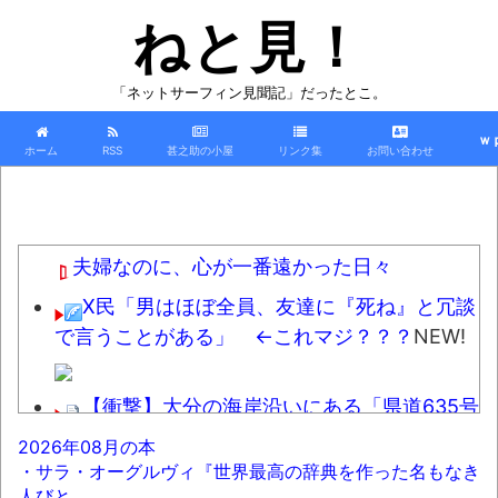
ねと見！
「ネットサーフィン見聞記」だったとこ。
ｗ
ホーム
RSS
甚之助の小屋
リンク集
お問い合わせ
夫婦なのに、心が一番遠かった日々
X民「男はほぼ全員、友達に『死ね』と冗談
で言うことがある」 ←これマジ？？？
NEW!
【衝撃】大分の海岸沿いにある「県道635号
線」は…海が荒れると地獄と化す
NEW!
2026年08月の本
・サラ・オーグルヴィ『世界最高の辞典を作った名もなき
【朗報】熊にはアリキックが有効と判明
人びと