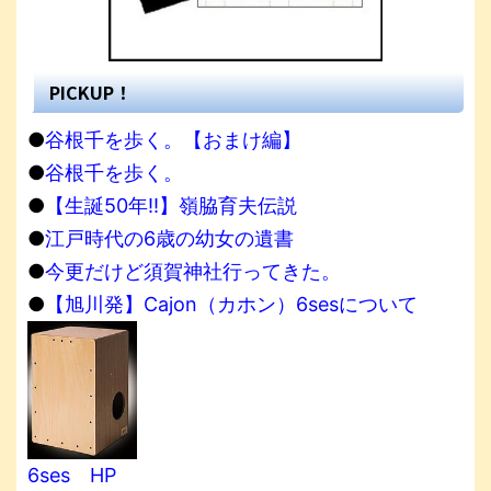
PICKUP！
●
谷根千を歩く。【おまけ編】
●
谷根千を歩く。
●
【生誕50年!!】嶺脇育夫伝説
●
江戸時代の6歳の幼女の遺書
●
今更だけど須賀神社行ってきた。
●
【旭川発】Cajon（カホン）6sesについて
6ses HP