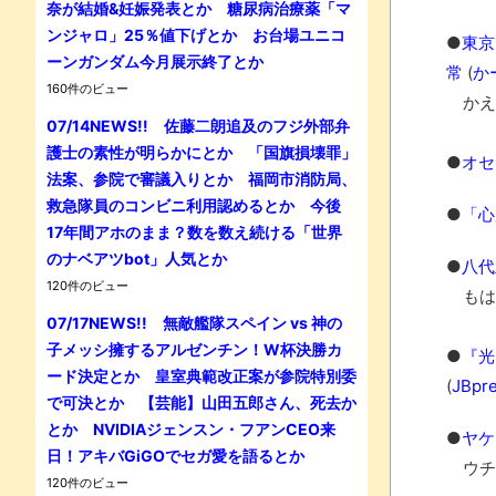
奈が結婚&妊娠発表とか 糖尿病治療薬「マ
ンジャロ」25％値下げとか お台場ユニコ
●
東京
ーンガンダム今月展示終了とか
常
(
か
160件のビュー
かえ
07/14NEWS!! 佐藤二朗追及のフジ外部弁
護士の素性が明らかにとか 「国旗損壊罪」
●
オセ
法案、参院で審議入りとか 福岡市消防局、
救急隊員のコンビニ利用認めるとか 今後
●
「心
17年間アホのまま？数を数え続ける「世界
のナベアツbot」人気とか
●
八代
120件のビュー
もは
07/17NEWS!! 無敵艦隊スペイン vs 神の
子メッシ擁するアルゼンチン！W杯決勝カ
●
『光
ード決定とか 皇室典範改正案が参院特別委
(
JBpre
で可決とか 【芸能】山田五郎さん、死去か
とか NVIDIAジェンスン・フアンCEO来
●
ヤケ
日！アキバGiGOでセガ愛を語るとか
ウチ
120件のビュー