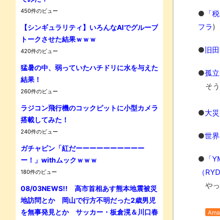
450件のビュー
●
「税
フラ
)
【シンギュラリティ】いろんなAIでグループ
トークさせた結果ｗｗｗ
●
旧田
420件のビュー
Powe
猛暑の中、弱っていたハチドリに水を与えた
●
孤立
結果！
そう
260件のビュー
ラジコン飛行機のコックピットに小型カメラ
●
大災
搭載してみた！
240件のビュー
●
世界
ガチャピン「紅だーーーーーーーーーー
●
「Y
ー！」withムックｗｗｗ
（RY
180件のビュー
やっ
08/03NEWS!! 高市首相あす熊本地震被災
地訪問とか 岡山で行方不明だった2歳男児
を無事発見とか サッカー・板倉滉＆川口春
Ama