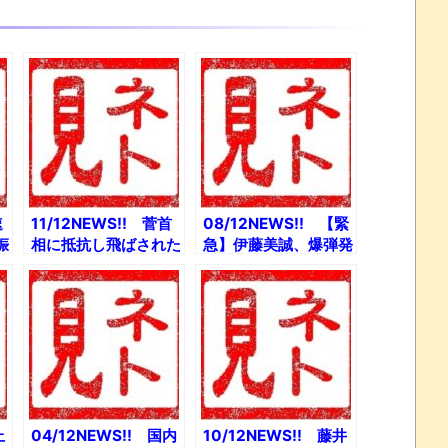
速
11/12NEWS!! 菅首
08/12NEWS!! 【緊
娠
相に抵抗し飛ばされた
急】伊藤美誠、爆弾発
イ
元総務官僚「あそこま
言とか 国民「五輪や
覇
でひどい人はいない」
ってよかった」 国「4
童
とか 石坂浩二さんの
兆の赤字は所得税、住
に
60年にわたる“プラモ
民税増税しかない」と
デル沼”の世界とか
か
上
04/12NEWS!! 国内
10/12NEWS!! 藤井