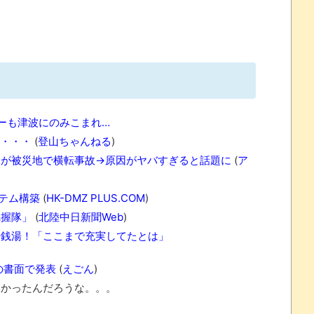
念くじが登場です
 ほか
07/25
ーも津波にのみこまれ…
ん・・・
(
登山ちゃんねる
)
ーが被災地で横転事故→原因がヤバすぎると話題に
(
ア
ほのぼの]
たね
ステム構築
(
HK-DMZ PLUS.COM
)
把握隊」
(
北陸中日新聞Web
)
.0 などバージョンアップ
や銭湯！「ここまで充実してたとは」
結末
の書面で発表
(
えごん
)
おおおおおおお！！！！！」→結
たかったんだろうな。。。