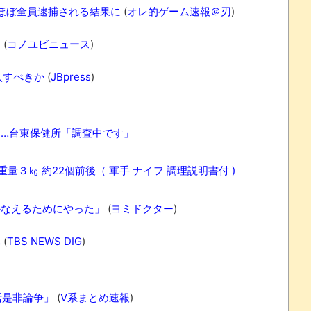
がほぼ全員逮捕される結果に
(
オレ的ゲーム速報＠刃
)
」
(
コノユビニュース
)
入すべきか
(
JBpress
)
れなかったJリーグ…ならば自分たちで紹介だ！
…台東保健所「調査中です」
・・・・・・・
重量３㎏ 約22個前後（ 軍手 ナイフ 調理説明書付 )
盛りだくさん
かなえるためにやった」
(
ヨミドクター
)
サポ懇願したら・・・
サポ懇願したら・・・
へ
(
TBS NEWS DIG
)
しまったのか
活是非論争」
(
V系まとめ速報
)