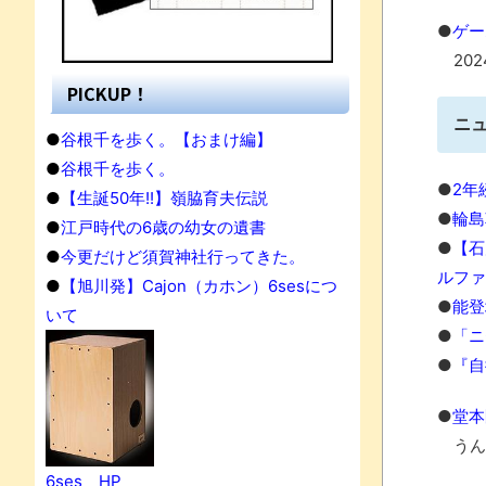
●
ゲー
202
PICKUP！
ニ
●
谷根千を歩く。【おまけ編】
●
谷根千を歩く。
●
2年
●
【生誕50年!!】嶺脇育夫伝説
●
輪島
●
江戸時代の6歳の幼女の遺書
●
【石
●
今更だけど須賀神社行ってきた。
ルファ
●
【旭川発】Cajon（カホン）6sesにつ
●
能登
いて
●
「ニ
●
『自
●
堂本
果
うん、
6ses HP