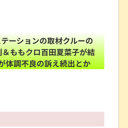
が“一瞬怖い”と話題にｗｗｗｗ
NEW!
避難所めぐる格差とか れいわ新選組、「いのちの党」に改
「プチプチ」川上産業が「プチプチ株式会社」に社名変
道ステーションの取材クルーの
W!
堂本剛＆ももクロ百田夏菜子が結
らず走るし流問題解決じゃね？」
が体調不良の訴え続出とか
頼んだら…とんでもない事になった
たので、気ままに魔術を極めます 24」「ポンコツ魔王
劇～