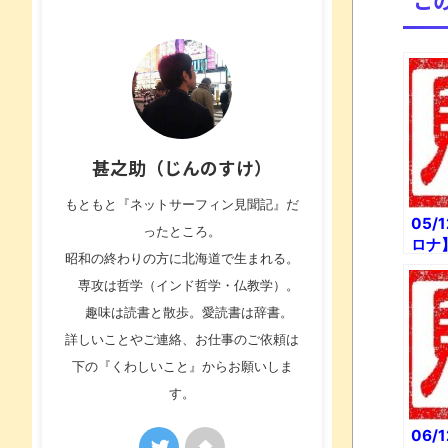
こ
甚之助（じんのすけ）
もともと『ネットサーフィン見聞記』だ
05/
ったところ。
ロナ
昭和の終わりの方に北海道で生まれる。
パチ
果と
専攻は哲学（インド哲学・仏教学）。
ラス
趣味は読書と散歩。愛読書は辞書。
んが
詳しいことやご連絡、お仕事のご依頼は
【朗
下の『くわしいこと』からお願いしま
孫、
す。
06/