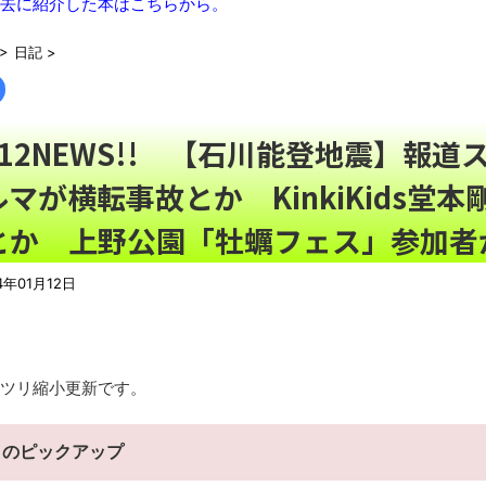
「ぞわっとした…」カルディで売っているコーヒーのパッケージ
去に紹介した本はこちらから。
【動画】熊本地震発生時の手術室の様子が公開される
NEW!
>
日記
>
【悲報】日本の気候ぶっ壊れるｗｗｗｗｗ
NEW!
08/07NEWS!! 男女同室で「着替えられない」雑魚寝も…
名とか 「週刊少年ジャンプ」発行部数が初の100万部割れとか 
1/12NEWS!! 【石川能登地震】報
更とか
NEW!
ウーバーイーツで月100万稼いで人生1発逆転した男がこちら
NE
ルマが横転事故とか KinkiKids
【有能】政府「トラックはサービスエリア利用有料化すればサボ
とか 上野公園「牡蠣フェス」参加者
【描込】なんだよこの漫画ｗｗｗ【注意】
「これで11万取られたの!?」あるX民が玄関ドアノブの修理を
4年01月12日
【07日の新刊】「魔女と傭兵 9」「転生したら第七王子だっ
の田舎暮らし 6」
「題名のない音楽会」ゲーム音楽批判から36年 ～因果な逆転
ツリ縮小更新です。
50歳になりました
凡庸な悪
日のピックアップ
ロープと滑車と犬マスクでエクストリーム変身。