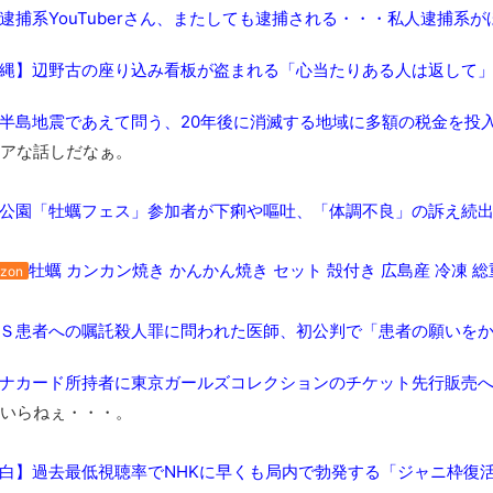
逮捕系YouTuberさん、またしても逮捕される・・・私人逮捕系
長野県のなめこのデカさが規格外だったｗｗ
新装版「ご冗談でしょう、ファインマンさん（上）（下）」発売
縄】辺野古の座り込み看板が盗まれる「心当たりある人は返して
【画像】整形で2400万円超えの美女、水着グラビアに挑戦
歴ログは10周年ですがnoteに引っ越します
半島地震であえて問う、20年後に消滅する地域に多額の税金を投
アな話しだなぁ。
進撃の巨人シーズン7 ファイナルシーズンの感想
TBS「マツコの知らない世界」スタグル特集でほとんど紹介さ
公園「牡蠣フェス」参加者が下痢や嘔吐、「体調不良」の訴え続出
時代の流れ
【衝撃】道志村の骨や服、沢の上流から流されてきた可能性・・
牡蠣 カンカン焼き かんかん焼き セット 殻付き 広島産 冷凍 総
zon
オーストラリアの男性飛行家 太平洋横断飛行
【中国】パトカーの前で好演技www当たり屋やお煽り運転など
Ｓ患者への嘱託殺人罪に問われた医師、初公判で「患者の願いを
「ム、ムリです・・・」メガネ美人ナースに入院中のオレのオナ
「ム、ムリです・・・」メガネ美人ナースに入院中のオレのオナ
ナカード所持者に東京ガールズコレクションのチケット先行販売
いらねぇ・・・。
ナチスドイツは何故バルバロッサ作戦とかいう無茶に踏み切って
ブログお引越しのお知らせ
白】過去最低視聴率でNHKに早くも局内で勃発する「ジャニ枠復
まるで親子のような子猫とシェパード