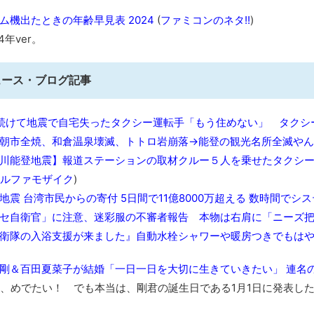
お前らの身体の悩み教えてくれ
ム機出たときの年齢早見表 2024
(
ファミコンのネタ!!
)
『FF15』が発売10周年！ノクティスフィギュアなどが当たる記
4年ver。
みんななんだかんだ言ってお金持ってんじゃん
「アメリカのヤンキーがアジア人にケンカを売った結果ｗｗｗ」
ュース・ブログ記事
【読書感想】山野辺太郎『いつか深い穴に落ちるまで』
映画ちいかわ観に行ったので感想を書きます(若干ネタバレあり) 26/
続けて地震で自宅失ったタクシー運転手「もう住めない」 タクシ
マケイン9巻＆アニメ公式ガイド感想
朝市全焼、和倉温泉壊滅、トトロ岩崩落→能登の観光名所全滅や
独学で挑んだ2026年二級建築士学科試験結果速報（仮）
川能登地震】報道ステーションの取材クルー５人を乗せたタクシ
体験談：仕事で同じビルの中に入っているグループ会社の嫁子 [
ルファモザイク
)
葉月つばさちゃん、昔から見てるんだけどかなりお姉さんになっ
地震 台湾市民からの寄付 5日間で11億8000万超える 数時間でシ
壊れたエアコンと歌えないボク
セ自衛官」に注意、迷彩服の不審者報告 本物は右肩に「ニーズ
バージョンアップ情報更新 AOMEI Backupper Standard 8.3
衛隊の入浴支援が来ました』自動水栓シャワーや暖房つきでもは
高嶋ちさ子、ダウン症の姉が暴行事件！事件の一部始終と衝撃の
剛＆百田夏菜子が結婚「一日一日を大切に生きていきたい」 連名
【呆然】北海道旅行ワイ「ウニイクラ丼特盛で食うぞ！！！うお
･････････････････････････････
めでたい！ でも本当は、剛君の誕生日である1月1日に発表し
【動画】カニ、ちょっかい出してきた陰にブチギレ