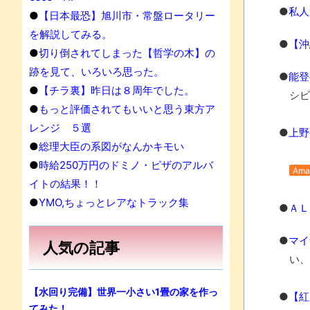
●
私人
●
【日本最恐】旭川市・常盤ロータリー
を解説してみる。
●
【沖
●
切り倒されてしまった【哲学の木】の
跡を見て、いろいろ思った。
●
能登
●
【チラ裏】昨日は８周年でした。
シビ
●
もっと評価されてもいいと思う東方ア
レンジ ５選
●
上野
●
総理大臣の系図がなんかキモい
●
時給250万円のドミノ・ピザのアルバ
Ama
イトの結果！！
●
YMO,ちょっとレアなトラック集
●
ＡＬ
●
マイ
人気の記事
い、
【水回り完備】世界一小さい1畳の家を作っ
●
【紅
てみた！