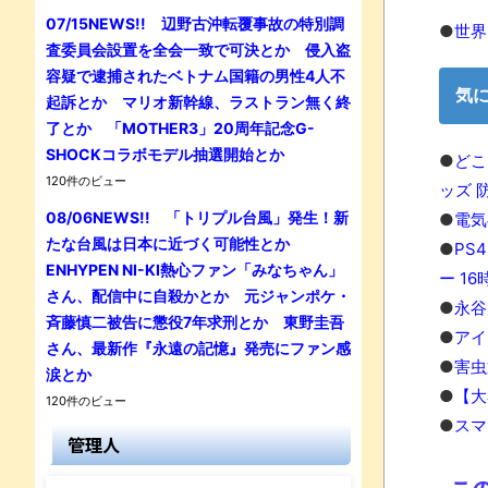
07/15NEWS!! 辺野古沖転覆事故の特別調
●
世界
査委員会設置を全会一致で可決とか 侵入盗
容疑で逮捕されたベトナム国籍の男性4人不
気
起訴とか マリオ新幹線、ラストラン無く終
了とか 「MOTHER3」20周年記念G-
SHOCKコラボモデル抽選開始とか
●
どこ
120件のビュー
ッズ 
08/06NEWS!! 「トリプル台風」発生！新
●
電気
たな台風は日本に近づく可能性とか
●
PS
ENHYPEN NI-KI熱心ファン「みなちゃん」
ー 1
さん、配信中に自殺かとか 元ジャンポケ・
●
永谷
斉藤慎二被告に懲役7年求刑とか 東野圭吾
●
アイ
さん、最新作『永遠の記憶』発売にファン感
●
害虫
涙とか
●
【大
120件のビュー
●
スマ
管理人