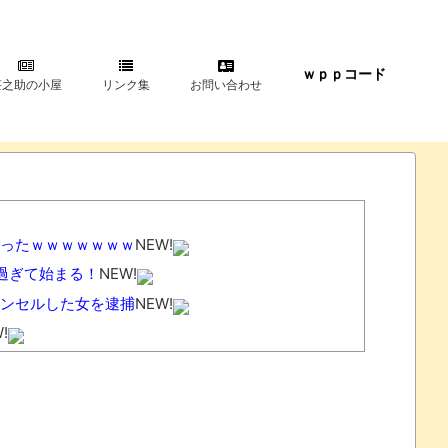
ｗｐｐコード
甚之助の小屋
リンク集
お問い合わせ
ったｗｗｗｗｗｗｗ
NEW!
過ぎて始まる！
NEW!
ャンセルした女を逮捕
NEW!
!
う。
NEW!
判！
NEW!