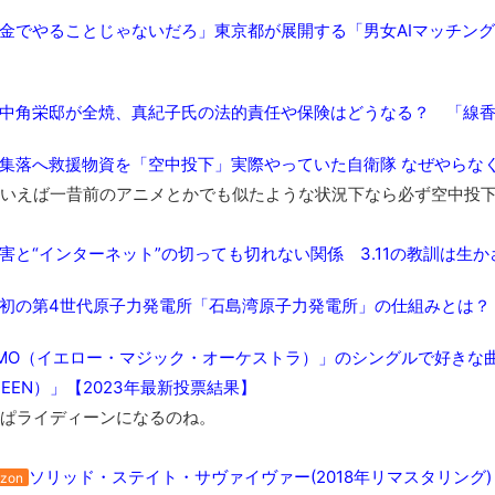
【極画像】名古屋の地下鉄wwwwwwwwwwww
金でやることじゃないだろ」東京都が展開する「男女AIマッチン
全方位青い芝包囲網すぎて色々見失う、新しい仕事観
見ていると！悲しくなってしまう猫の画像の数々！！
中角栄邸が全焼、真紀子氏の法的責任や保険はどうなる？ 「線
red by livedoor 相互RSS
集落へ救援物資を「空中投下」実際やっていた自衛隊 なぜやらなく
いえば一昔前のアニメとかでも似たような状況下なら必ず空中投下
害と“インターネット”の切っても切れない関係 3.11の教訓は生
初の第4世代原子力発電所「石島湾原子力発電所」の仕組みとは？
MO（イエロー・マジック・オーケストラ）」のシングルで好きな曲
DEEN）」【2023年最新投票結果】
ぱライディーンになるのね。
ソリッド・ステイト・サヴァイヴァー(2018年リマスタリング)
zon