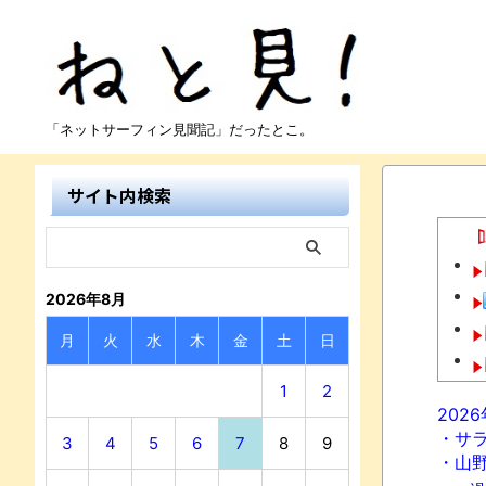
「ネットサーフィン見聞記」だったとこ。
サイト内検索
2026年8月
月
火
水
木
金
土
日
1
2
202
・サ
3
4
5
6
7
8
9
・山