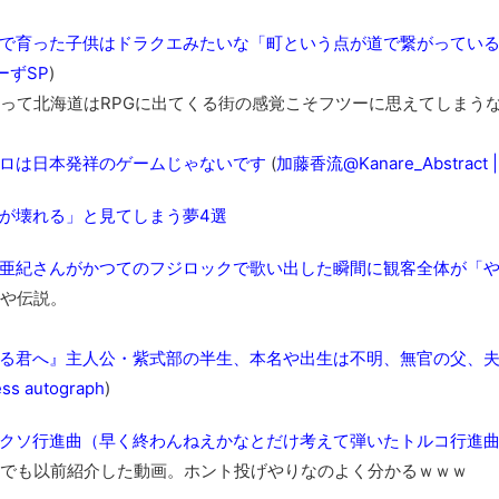
で育った子供はドラクエみたいな「町という点が道で繋がってい
ーずSP
)
って北海道はRPGに出てくる街の感覚こそフツーに思えてしまう
ロは日本発祥のゲームじゃないです
(
加藤香流@Kanare_Abstract |
が壊れる」と見てしまう夢4選
亜紀さんがかつてのフジロックで歌い出した瞬間に観客全体が「
や伝説。
る君へ』主人公・紫式部の半生、本名や出生は不明、無官の父、
ss autograph
)
クソ行進曲（早く終わんねえかなとだけ考えて弾いたトルコ行進
でも以前紹介した動画。ホント投げやりなのよく分かるｗｗｗ