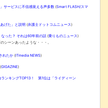
グ」サービスに不信感覚える声多数
(
Smart FLASH/スマ
香あげた」と説明
(
弁護士ドットコムニュース
)
なった？ それは60年前の話
(
乗りものニュース
)
のシーンあったような・・・。
かされたか
(
ITmedia NEWS
)
(
GIGAZINE
)
ランキングTOP13！ 第1位は「ライディーン