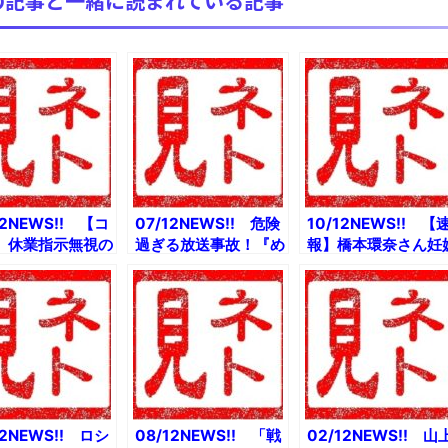
の記事と一緒に読まれている記事
12NEWS!! 【コ
07/12NEWS!! 危険
10/12NEWS!! 【
】休業指示無視の
過ぎる放送事故！『め
報】橋本環奈さん妊
ンコ店に凸した結
ざましテレビ』批判続
ｗとか 【驚愕】セ
か マスク姿のイ
出とか 【速報】実物
コーマート北海道制
トでいらすとやさ
大ガンダム立像の海外
目前wとか 【謎】
世界進出！とか
進出が決定とか 個室
謡『ぶんぶんぶん』
報】蒋介石のひ
トイレ貸し専門店作ろ
“る” を入れて歌う遊
イケメンとか
うと思うんだけどとか
び知ってる？とか
12NEWS!! ロシ
08/12NEWS!! 「戦
02/12NEWS!! 山