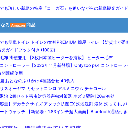
でも珍しい新島の特産「コーガ石」を追いながらの新島観光ガイ
になる
商品
Amazon
でも簡単トイレ トイレの女神PREMIUM 簡易トイレ 【防災士が監修
防災ガイドブック付き (100回)
毛布 掛敷兼用 【8枚日本製ヒーターを搭載】 ヒーター毛布
4コントローラー【2023年11月新登場】Onlyzoo ps4 コントローラー
6時間連続使用
園 おとなのふりかけ4種詰合せ 40食入
リスオーヤマ カセットコンロ アルミニウム チャコール
退治 2個セット害虫対策器害虫対策器 ネズミ駆除120㎡有効
容量】デカラクサイズ アタック抗菌EX 洗濯洗剤 液体 洗ってもぶり
ートウォッチ 【新登場・1.83インチ超大画面】Bluetooth通話付き