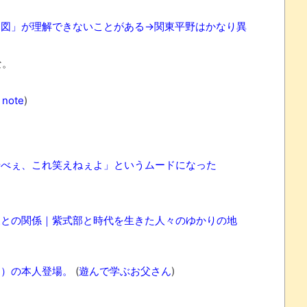
る図」が理解できないことがある→関東平野はかなり異
な。
 note
)
やべぇ、これ笑えねぇよ」というムードになった
夫との関係｜紫式部と時代を生きた人々のゆかりの地
曲）の本人登場。
(
遊んで学ぶお父さん
)