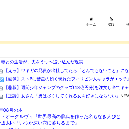
ホーム
RSS
妻との生活が、夫をうつへ追い込んだ現実
【えっ】ワキガの兄貴が出社してたら『とんでもないこと』にな
【画像】スト6に彗星の如く現れたフィリピン人キャラがエッチ
【悲報】週間少年ジャンプのグッズ(43億円分)を注文し全てキ
【正論】女さん「男は尽くしてくれる女を好きにならない」
NEW
世界の「変わった自動販売機」を貼っていく【珍百景】
NEW!
6年08月の本
【動画】ロシアの空挺兵、パラシュートが開かずに墜落してしま
ラ・オーグルヴィ『世界最高の辞典を作った名もなき人びと
参政党・神谷代表、食料品消費減税を「天下の愚策だ」と痛烈批
野辺太郎『いつか深い穴に落ちるまで』