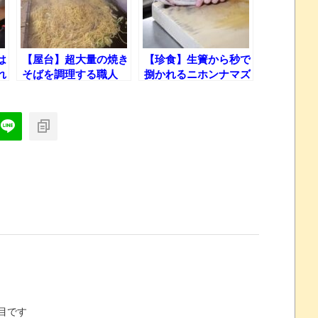
は
【屋台】超大量の焼き
【珍食】生簀から秒で
れ
そばを調理する職人
捌かれるニホンナマズ
芸！
の刺身！
目です