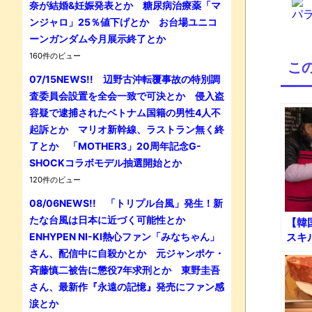
奈が結婚&妊娠発表とか 糖尿病治療薬「マ
パラ
ンジャロ」25％値下げとか お台場ユニコ
ーンガンダム今月展示終了とか
160件のビュー
こ
07/15NEWS!! 辺野古沖転覆事故の特別調
査委員会設置を全会一致で可決とか 侵入盗
容疑で逮捕されたベトナム国籍の男性4人不
起訴とか マリオ新幹線、ラストラン無く終
了とか 「MOTHER3」20周年記念G-
SHOCKコラボモデル抽選開始とか
120件のビュー
08/06NEWS!! 「トリプル台風」発生！新
たな台風は日本に近づく可能性とか
【韓
ENHYPEN NI-KI熱心ファン「みなちゃん」
スキ
ゃん
さん、配信中に自殺かとか 元ジャンポケ・
斉藤慎二被告に懲役7年求刑とか 東野圭吾
さん、最新作『永遠の記憶』発売にファン感
涙とか