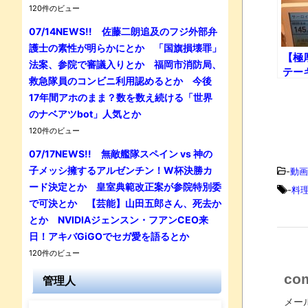
120件のビュー
07/14NEWS!! 佐藤二朗追及のフジ外部弁
護士の素性が明らかにとか 「国旗損壊罪」
【極
法案、参院で審議入りとか 福岡市消防局、
テー
救急隊員のコンビニ利用認めるとか 今後
ーロ
17年間アホのまま？数を数え続ける「世界
バー
のナベアツbot」人気とか
の舞
つも
120件のビュー
07/17NEWS!! 無敵艦隊スペイン vs 神の
子メッシ擁するアルゼンチン！W杯決勝カ
-
動画
ード決定とか 皇室典範改正案が参院特別委
-
料
で可決とか 【芸能】山田五郎さん、死去か
とか NVIDIAジェンスン・フアンCEO来
日！アキバGiGOでセガ愛を語るとか
120件のビュー
co
管理人
メー