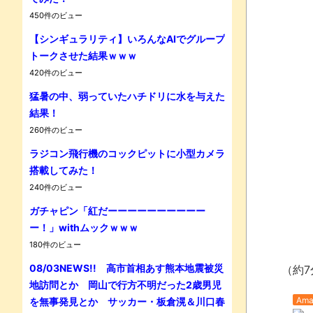
450件のビュー
【シンギュラリティ】いろんなAIでグループ
トークさせた結果ｗｗｗ
420件のビュー
猛暑の中、弱っていたハチドリに水を与えた
結果！
260件のビュー
ラジコン飛行機のコックピットに小型カメラ
搭載してみた！
240件のビュー
ガチャピン「紅だーーーーーーーーーー
ー！」withムックｗｗｗ
180件のビュー
08/03NEWS!! 高市首相あす熊本地震被災
（約7
地訪問とか 岡山で行方不明だった2歳男児
Ama
を無事発見とか サッカー・板倉滉＆川口春