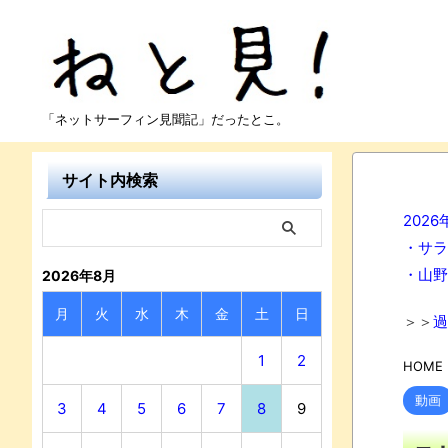
「ネットサーフィン見聞記」だったとこ。
サイト内検索
202
・サラ
・山野
2026年8月
月
火
水
木
金
土
日
＞＞
過
1
2
HOME
動画
3
4
5
6
7
8
9