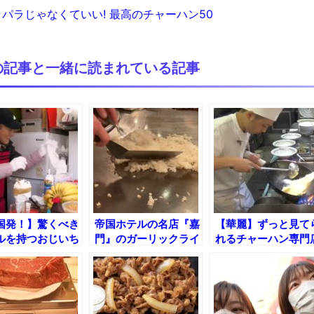
パラじゃなくていい! 最高のチャーハン50
の記事と一緒に読まれている記事
国発！】驚くべき
帝国ホテルの名店『嘉
【華麗】ずっと見て
ルを持つおじいち
門』のガーリックライ
れるチャーハン専門
のクレープ!!
スが出来るまで!!
の鍋振り!