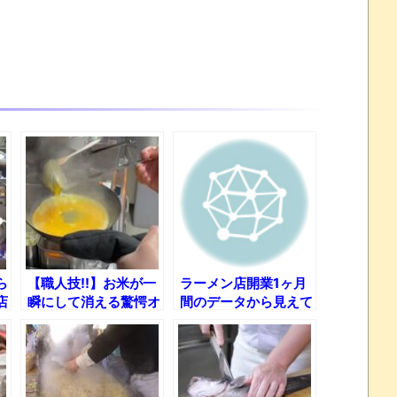
ら
【職人技!!】お米が一
ラーメン店開業1ヶ月
店
瞬にして消える驚愕オ
間のデータから見えて
ムライス！
くる課題