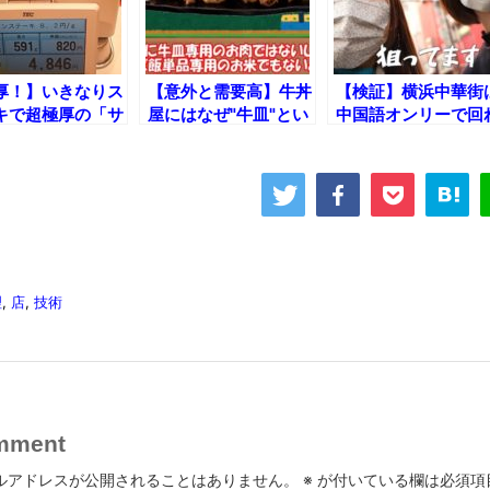
厚！】いきなりス
【意外と需要高】牛丼
【検証】横浜中華街
キで超極厚の「サ
屋にはなぜ"牛皿"とい
中国語オンリーで回
イン591g+ハン
う謎のメニューがある
るの!?
グ150g」を清水
のか？
台から飛び降りる
りで食べて来た！
理
,
店
,
技術
mment
ルアドレスが公開されることはありません。
※
が付いている欄は必須項