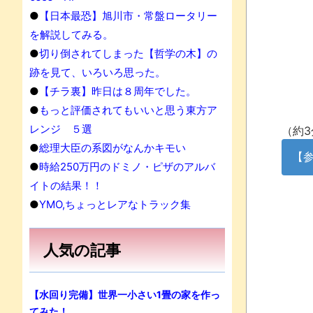
●
【日本最恐】旭川市・常盤ロータリー
を解説してみる。
●
切り倒されてしまった【哲学の木】の
跡を見て、いろいろ思った。
●
【チラ裏】昨日は８周年でした。
●
もっと評価されてもいいと思う東方ア
レンジ ５選
（約3
●
総理大臣の系図がなんかキモい
【
●
時給250万円のドミノ・ピザのアルバ
イトの結果！！
●
YMO,ちょっとレアなトラック集
人気の記事
【水回り完備】世界一小さい1畳の家を作っ
てみた！