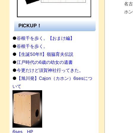
名古
ホン
PICKUP！
●
谷根千を歩く。【おまけ編】
●
谷根千を歩く。
●
【生誕50年!!】嶺脇育夫伝説
●
江戸時代の6歳の幼女の遺書
●
今更だけど須賀神社行ってきた。
●
【旭川発】Cajon（カホン）6sesにつ
いて
6ses HP