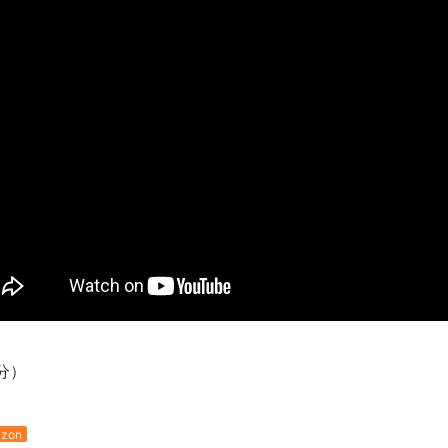
新装版「ご冗談でしょう、ファインマンさん（上）（下）」発売
【画像】整形で2400万円超えの美女、水着グラビアに挑戦
歴ログは10周年ですがnoteに引っ越します
進撃の巨人シーズン7 ファイナルシーズンの感想
TBS「マツコの知らない世界」スタグル特集でほとんど紹介さ
時代の流れ
【衝撃】道志村の骨や服、沢の上流から流されてきた可能性・・
オーストラリアの男性飛行家 太平洋横断飛行
【中国】パトカーの前で好演技www当たり屋やお煽り運転など
「ム、ムリです・・・」メガネ美人ナースに入院中のオレのオナ
「ム、ムリです・・・」メガネ美人ナースに入院中のオレのオナ
ナチスドイツは何故バルバロッサ作戦とかいう無茶に踏み切って
ブログお引越しのお知らせ
分）
まるで親子のような子猫とシェパード
【極画像】名古屋の地下鉄wwwwwwwwwwww
zon