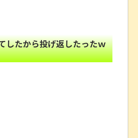
れたキャラの目が死んでいると話題にｗｗ
NEW!
頼んだら…とんでもない事になった
NEW!
果・・・
NEW!
たので、気ままに魔術を極めます 24」「ポンコツ魔王
てしたから投げ返したったｗ
ｗｗｗ
NEW!
32歳女が逮捕
劇～
念くじが登場です