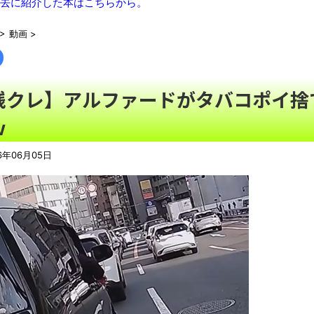
【真顔】あるスーパーの「チャイルドシート付きカート」に描か
去に紹介した本はこちらから。
「これで11万取られたの!?」あるX民が玄関ドアノブの修理を
>
動画
>
【画像あり】ランドクルーザー欲しいから値段調べたろ ← 結
【07日の新刊】「魔女と傭兵 9」「転生したら第七王子だっ
の田舎暮らし 6」
NEW!
残クレ】アルファードがタバコポイ捨
【悲報】クロちゃん、まともになってしまう
NEW!
ｗ
【画像】日本海側最大の都市が凄すぎて脱帽ｗｗｗｗｗｗｗｗｗ
専門家「日本車はダサい、見てて恥ずかしい」
NEW!
6年06月05日
【AI】ルイス・フロイスが歌う『日本史』
週間少年ジャンプのグッズ(43億円分)を注文してキャンセルした
「題名のない音楽会」ゲーム音楽批判から36年 ～因果な逆転
50歳になりました
凡庸な悪
ロープと滑車と犬マスクでエクストリーム変身。
お前らの身体の悩み教えてくれ
『FF15』が発売10周年！ノクティスフィギュアなどが当たる記