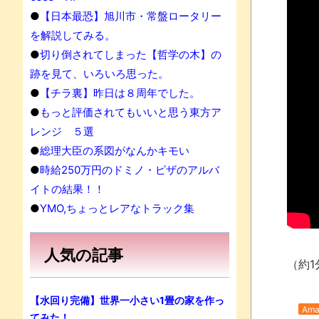
●
【日本最恐】旭川市・常盤ロータリー
を解説してみる。
●
切り倒されてしまった【哲学の木】の
跡を見て、いろいろ思った。
●
【チラ裏】昨日は８周年でした。
●
もっと評価されてもいいと思う東方ア
レンジ ５選
●
総理大臣の系図がなんかキモい
●
時給250万円のドミノ・ピザのアルバ
イトの結果！！
●
YMO,ちょっとレアなトラック集
人気の記事
（約1
【水回り完備】世界一小さい1畳の家を作っ
Ama
てみた！