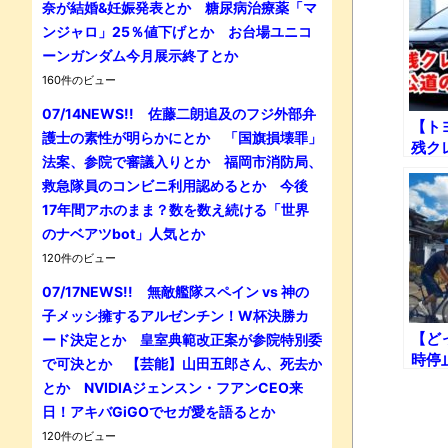
奈が結婚&妊娠発表とか 糖尿病治療薬「マ
ンジャロ」25％値下げとか お台場ユニコ
ーンガンダム今月展示終了とか
160件のビュー
07/14NEWS!! 佐藤二朗追及のフジ外部弁
【ト
護士の素性が明らかにとか 「国旗損壊罪」
残ク
法案、参院で審議入りとか 福岡市消防局、
ド」
救急隊員のコンビニ利用認めるとか 今後
17年間アホのまま？数を数え続ける「世界
のナベアツbot」人気とか
120件のビュー
07/17NEWS!! 無敵艦隊スペイン vs 神の
子メッシ擁するアルゼンチン！W杯決勝カ
【ど
ード決定とか 皇室典範改正案が参院特別委
時停
で可決とか 【芸能】山田五郎さん、死去か
出し
とか NVIDIAジェンスン・フアンCEO来
言を
日！アキバGiGOでセガ愛を語るとか
間!!
120件のビュー