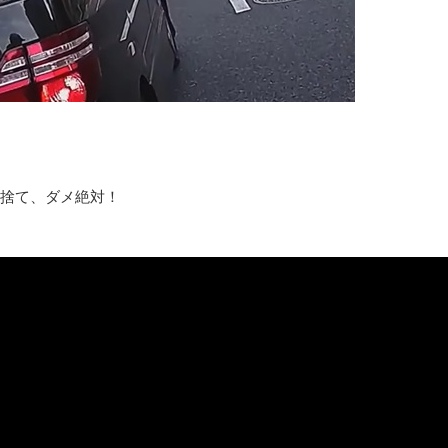
みんななんだかんだ言ってお金持ってんじゃん
「アメリカのヤンキーがアジア人にケンカを売った結果ｗｗｗ」
【読書感想】山野辺太郎『いつか深い穴に落ちるまで』
映画ちいかわ観に行ったので感想を書きます(若干ネタバレあり) 26/
マケイン9巻＆アニメ公式ガイド感想
独学で挑んだ2026年二級建築士学科試験結果速報（仮）
捨て、ダメ絶対！
体験談：仕事で同じビルの中に入っているグループ会社の嫁子 [
葉月つばさちゃん、昔から見てるんだけどかなりお姉さんになっ
壊れたエアコンと歌えないボク
バージョンアップ情報更新 AOMEI Backupper Standard 8.3
高嶋ちさ子、ダウン症の姉が暴行事件！事件の一部始終と衝撃の
【呆然】北海道旅行ワイ「ウニイクラ丼特盛で食うぞ！！！うお
･････････････････････････････
【動画】カニ、ちょっかい出してきた陰にブチギレ
長野県のなめこのデカさが規格外だったｗｗ