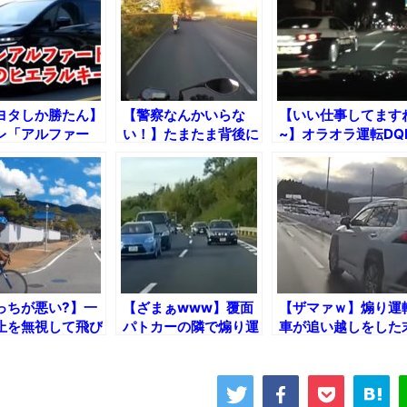
ヨタしか勝たん】
【警察なんかいらな
【いい仕事してます
レ「アルファー
い！】たまたま背後に
~】オラオラ運転DQ
の歌ｗｗｗ
いたライダーが当て逃
カーはパトカーが現
げを追跡した結果！
たらどうなるのか、
トカーにお願いして
たｗ
っちが悪い?】一
【ざまぁwww】覆面
【ザマァｗ】煽り運
止を無視して飛び
パトカーの隣で煽り運
車が追い越しをした
てきた自転車が暴
転して捕まるアホ
路……
吐いて走り去る瞬