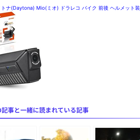
全方位青い芝包囲網すぎて色々見失う、新しい仕事観
ナ(Daytona) Mio(ミオ) ドラレコ バイク 前後 ヘルメット装着
見ていると！悲しくなってしまう猫の画像の数々！！
red by livedoor 相互RSS
の記事と一緒に読まれている記事