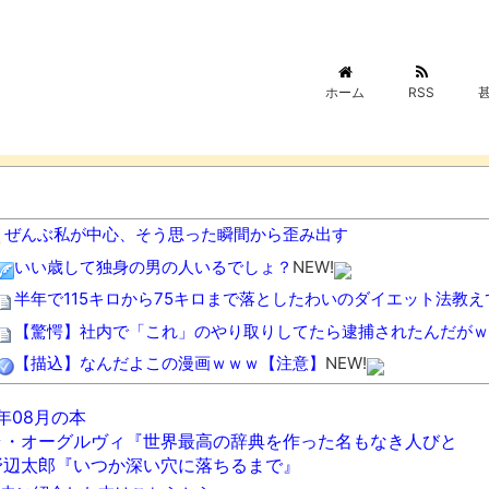
ホーム
RSS
ぜんぶ私が中心、そう思った瞬間から歪み出す
いい歳して独身の男の人いるでしょ？
NEW!
半年で115キロから75キロまで落としたわいのダイエット法教え
【驚愕】社内で「これ」のやり取りしてたら逮捕されたんだがｗ
【描込】なんだよこの漫画ｗｗｗ【注意】
NEW!
【幽霊否定派、完全論破】幽霊がいないなら午前2時に一人で墓
6年08月の本
【動画】両方馬鹿（笑）ミニストップでトラックと衝突したドラ
ラ・オーグルヴィ『世界最高の辞典を作った名もなき人びと
【動画】駅構内のスピーカーから強烈な下ネタ音声が垂れ流され
野辺太郎『いつか深い穴に落ちるまで』