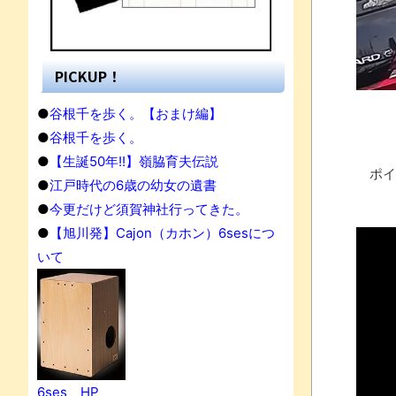
PICKUP！
●
谷根千を歩く。【おまけ編】
●
谷根千を歩く。
●
【生誕50年!!】嶺脇育夫伝説
ポイ
●
江戸時代の6歳の幼女の遺書
●
今更だけど須賀神社行ってきた。
●
【旭川発】Cajon（カホン）6sesにつ
いて
果
6ses HP