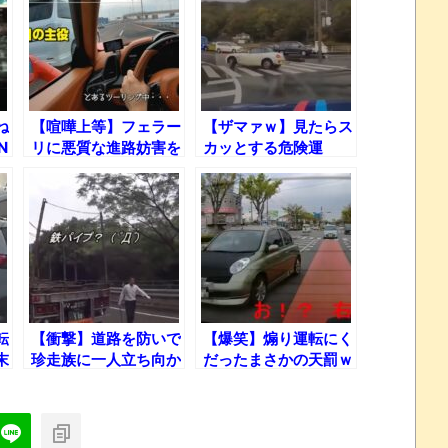
ね
【喧嘩上等】フェラー
【ザマァｗ】見たらス
N
リに悪質な進路妨害を
カッとする危険運
れ
行ったDQNバンの末
転……からのぉ～ｗｗ
パ
路……
ｗ
み
転
【衝撃】道路を防いで
【爆笑】煽り運転にく
末
珍走族に一人立ち向か
だったまさかの天罰ｗ
うトラック運転手！
ｗｗ