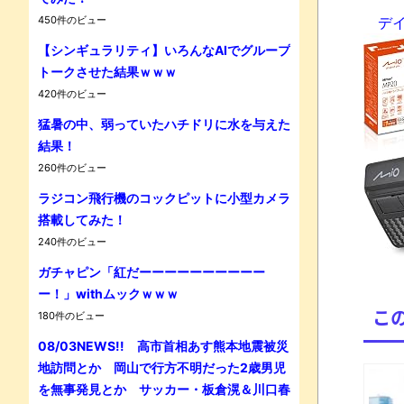
450件のビュー
デイト
【シンギュラリティ】いろんなAIでグループ
Powe
トークさせた結果ｗｗｗ
420件のビュー
猛暑の中、弱っていたハチドリに水を与えた
結果！
260件のビュー
ラジコン飛行機のコックピットに小型カメラ
搭載してみた！
240件のビュー
ガチャピン「紅だーーーーーーーーーー
ー！」withムックｗｗｗ
こ
180件のビュー
08/03NEWS!! 高市首相あす熊本地震被災
地訪問とか 岡山で行方不明だった2歳男児
を無事発見とか サッカー・板倉滉＆川口春