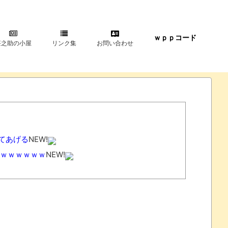
ｗｐｐコード
甚之助の小屋
リンク集
お問い合わせ
てあげる
NEW!
ｗｗｗｗｗｗ
NEW!
石を木刀で叩き割れるよな？ｗｗｗｗｗ
NEW!
レコが（ノ∇`）
NEW!
る 全乗客困惑の音声がこちらｗｗｗｗｗｗ
NEW!