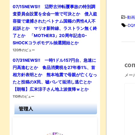
07/15NEWS!! 辺野古沖転覆事故の特別調
査委員会設置を全会一致で可決とか 侵入盗
-
動画
容疑で逮捕されたベトナム国籍の男性4人不
-
DQ
起訴とか マリオ新幹線、ラストラン無く終
了とか 「MOTHER3」20周年記念G-
SHOCKコラボモデル抽選開始とか
120件のビュー
07/31NEWS!! 一時1ドル157円台、急速に
co
円高進むとか 食品消費税を27年春1%、首
相方針表明とか 熊本地震で母親が亡くなっ
メー
たと投稿のX民、嘘バレて垢消し逃亡とか
【朗報】広末涼子さん地上波復帰ｗとか
110件のビュー
管理人