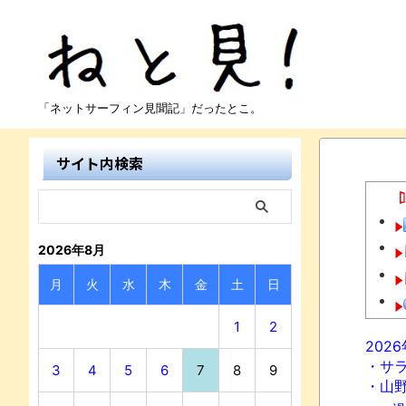
「ネットサーフィン見聞記」だったとこ。
サイト内検索
2026年8月
月
火
水
木
金
土
日
1
2
202
・サ
3
4
5
6
7
8
9
・山