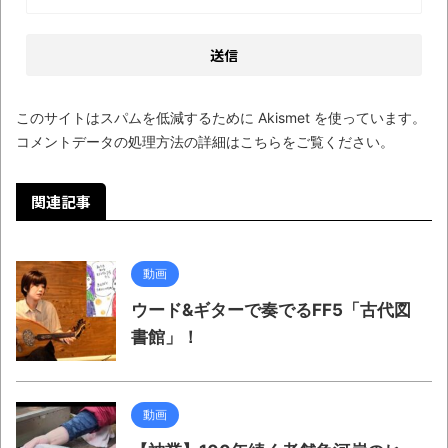
wwwwwwwwwwww
全方位青い芝包囲網すぎて色々見失う、新
しい仕事観
見ていると！悲しくなってしまう猫の画像
このサイトはスパムを低減するために Akismet を使っています。
の数々！！
コメントデータの処理方法の詳細はこちらをご覧ください
。
Powered by livedoor 相互RSS
関連記事
動画
ウード&ギターで奏でるFF5「古代図
書館」！
動画