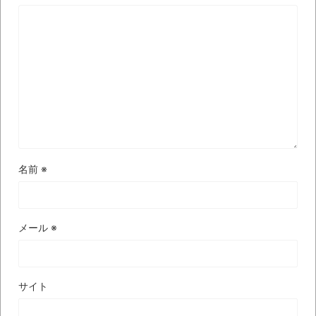
されてきた可能性・・・・・・・・・
オーストラリアの男性飛行家 太平洋横断
飛行
【中国】パトカーの前で好演技www当たり
屋やお煽り運転など盛りだくさん
「ム、ムリです・・・」メガネ美人ナース
に入院中のオレのオナサポ懇願したら・・・
「ム、ムリです・・・」メガネ美人ナース
名前
※
に入院中のオレのオナサポ懇願したら・・・
ナチスドイツは何故バルバロッサ作戦とか
いう無茶に踏み切ってしまったのか
メール
※
ブログお引越しのお知らせ
まるで親子のような子猫とシェパード
サイト
【極画像】名古屋の地下鉄