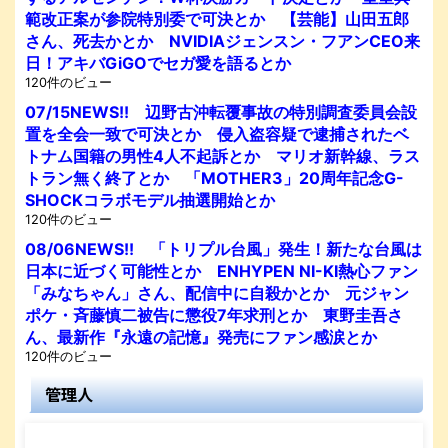
範改正案が参院特別委で可決とか 【芸能】山田五郎
さん、死去かとか NVIDIAジェンスン・フアンCEO来
日！アキバGiGOでセガ愛を語るとか
120件のビュー
07/15NEWS!! 辺野古沖転覆事故の特別調査委員会設
置を全会一致で可決とか 侵入盗容疑で逮捕されたベ
トナム国籍の男性4人不起訴とか マリオ新幹線、ラス
トラン無く終了とか 「MOTHER3」20周年記念G-
SHOCKコラボモデル抽選開始とか
120件のビュー
08/06NEWS!! 「トリプル台風」発生！新たな台風は
日本に近づく可能性とか ENHYPEN NI-KI熱心ファン
「みなちゃん」さん、配信中に自殺かとか 元ジャン
ポケ・斉藤慎二被告に懲役7年求刑とか 東野圭吾さ
ん、最新作『永遠の記憶』発売にファン感涙とか
120件のビュー
管理人