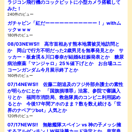
ラジコン飛行機のコックピットに小型カメラ搭載して
みた！
240件のビュー
ガチャピン「紅だーーーーーーーーーーー！」withム
ックｗｗｗ
180件のビュー
08/03NEWS!! 高市首相あす熊本地震被災地訪問と
か 岡山で行方不明だった2歳男児を無事発見とか サ
ッカー・板倉滉＆川口春奈が結婚&妊娠発表とか 糖尿
病治療薬「マンジャロ」25％値下げとか お台場ユニ
コーンガンダム今月展示終了とか
160件のビュー
07/14NEWS!! 佐藤二朗追及のフジ外部弁護士の素性
が明らかにとか 「国旗損壊罪」法案、参院で審議入
りとか 福岡市消防局、救急隊員のコンビニ利用認め
るとか 今後17年間アホのまま？数を数え続ける「世
界のナベアツbot」人気とか
120件のビュー
07/17NEWS!! 無敵艦隊スペイン vs 神の子メッシ擁
するアルゼンチン！W杯決勝カード決定とか 皇室典