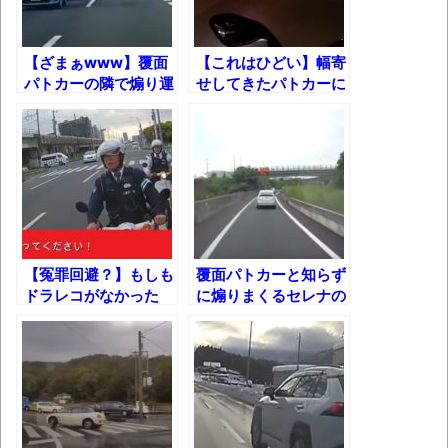
かなりお姉さんになったね
壊れたエアコンと歌えないボク
【ざまぁwww】覆面
【これはひどい】幅寄
パトカーの隣で煽り運
せしてきたパトカーに
バージョンアップ情報更新 AOMEI
転して捕まるアホ
「てめぇナメてんじゃ
Backupper Standard 8.3.0 などバージョンア
ねえぞ！」と暴言吐か
れた結果!!
ップ
高嶋ちさ子、ダウン症の姉が暴行事件！事
件の一部始終と衝撃の結末
【呆然】北海道旅行ワイ「ウニイクラ丼特
【冤罪回避？】もしも
覆面パトカーと知らず
盛で食うぞ！！！うおおおおおおお
ドラレコがなかった
に煽りまくるセレナの
お！！！！！」→結
ら……
運命!!
果･････････････････････････････
【動画】カニ、ちょっかい出してきた陰に
ブチギレ
長野県のなめこのデカさが規格外だったｗ