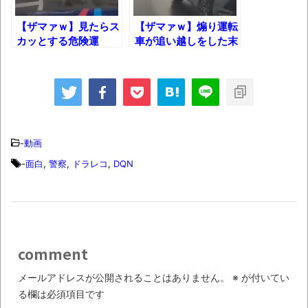
ｗ
【ザマァｗ】見たらス
【ザマァｗ】煽り運転
新装版「ご冗談でしょう、ファインマンさ
カッとする危険運
車が追い越しをした末
ん（上）（下）」発売
転……からのぉ～ｗｗ
路……
ｗ
【画像】整形で2400万円超えの美女、水着
グラビアに挑戦
歴ログは10周年ですがnoteに引っ越します
-
動画
進撃の巨人シーズン7 ファイナルシーズンの
-
面白
,
警察
,
ドラレコ
,
DQN
感想
TBS「マツコの知らない世界」スタグル特
集でほとんど紹介されなかったJリーグ…なら
ば自分たちで紹介だ！
comment
時代の流れ
メールアドレスが公開されることはありません。
※
が付いてい
【衝撃】道志村の骨や服、沢の上流から流
る欄は必須項目です