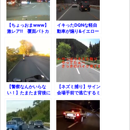
みんななんだかんだ言ってお金持ってんじ
ゃん
【ちょっおまwww】
イキったDQNな軽自
「アメリカのヤンキーがアジア人にケンカ
激レア!! 覆面パトカ
動車が煽り&イエロー
を売った結果ｗｗｗ」 ほか
ーがパトカーに捕まっ
カットした結果!!
た瞬間!!
【読書感想】山野辺太郎『いつか深い穴に
落ちるまで』
映画ちいかわ観に行ったので感想を書きま
す(若干ネタバレあり) 26/07/25
マケイン9巻＆アニメ公式ガイド感想
【警察なんかいらな
【ネズミ捕り】サイン
独学で挑んだ2026年二級建築士学科試験結
い！】たまたま背後に
会場手前で逃亡するミ
いたライダーが当て逃
ニバイクｗ
果速報（仮）
げを追跡した結果！
体験談：仕事で同じビルの中に入っている
グループ会社の嫁子 [ほのぼの]
葉月つばさちゃん、昔から見てるんだけど