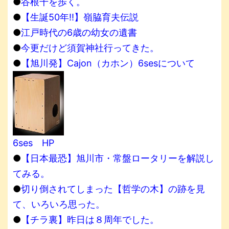
●
谷根千を歩く。
●
【生誕50年!!】嶺脇育夫伝説
●
江戸時代の6歳の幼女の遺書
●
今更だけど須賀神社行ってきた。
●
【旭川発】Cajon（カホン）6sesについて
6ses HP
●
【日本最恐】旭川市・常盤ロータリーを解説し
てみる。
●
切り倒されてしまった【哲学の木】の跡を見
て、いろいろ思った。
●
【チラ裏】昨日は８周年でした。