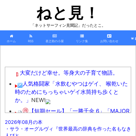
ねと見！
「ネットサーフィン見聞記」だったとこ。
ｗ
ホーム
RSS
甚之助の小屋
リンク集
お問い合わせ
大変だけど幸せ。等身大の子育て物語。
人気格闘家「水飲むやつはゲイ、 喉乾いた
時のためにちっちゃいゲイ水筒持ち歩くと
か。」
NEW!
【短期セール】「一勝千金 6」「MAJOR
2nd（32）」「球詠 19」ほか、最新巻も50％
2026年08月の本
還元！【Amazonマンガ毎週末セール アツいス
・サラ・オーグルヴィ『世界最高の辞典を作った名もなき
ポーツ漫画】
NEW!
人びと