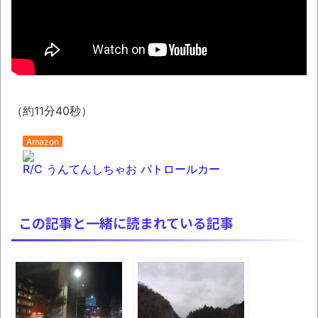
ウード&ギターで奏でるFF5「古代図書
館」！
NEW!
レトロパソコンの雑誌掲載プログラムリス
トを打ち込んだゲームプレイ動画で当時が懐か
しい。
「これで11万取られたの!?」あるX民が玄関
（約11分40秒）
ドアノブの修理を頼んだら…とんでもない事に
Amazon
なった
R/C うんてんしちゃお パトロールカー
「題名のない音楽会」ゲーム音楽批判から
36年 ～因果な逆転劇～
50歳になりました
この記事と一緒に読まれている記事
凡庸な悪
お前らの身体の悩み教えてくれ
『FF15』が発売10周年！ノクティスフィギ
ュアなどが当たる記念くじが登場です