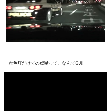
www
NEW!
【九州名物】鶏刺し食べた医師、全身麻痺
へ「死んだほうが良かった」
NEW!
【悲報】「果糖」が「がん転移」を促すと
判明
NEW!
【酷暑】もし井上陽水が「少年時代」を令
和に作詞してたらこうなるｗｗｗ
NEW!
【動画】よく助けられたな。岐阜の川で外
赤色灯だけでの威嚇って、なんてGJ!!
国人が溺れてしまう事故。
NEW!
懲役7年を求刑 元ジャンポケ・斉藤被告か
ら性的暴行被害の女性「安心して眠りたい」
NEW!
北海道江別大学生殺人事件、主犯格の川口
被告(19)に無期懲役の判決
NEW!