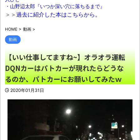
・山野辺太郎『いつか深い穴に落ちるまで』
【ないわ】ヨメ実家でハムスターみたいに
＞＞
過去に紹介した本はこちらから。
ご飯食べて嫁にマジでキレられた結果ｗｗｗ
NEW!
HOME
>
動画
>
【甲子園】青森山田が暑さ対策でユニ一
動画
新 ボタン廃止でTシャツ素材ｗｗｗ
NEW!
【いい仕事してますね~】オラオラ運転
元れいわ新選組代表・山本太郎さん、現在
DQNカーはパトカーが現れたらどうな
の様子がこちらｗｗｗｗｗ
NEW!
るのか、パトカーにお願いしてみたｗ
【悲報】隣家の室外機バトル、限界突破
NEW!
2020年01月31日
【人口激変】日本人が減り「外国人が増え
た」自治体ランキング、1位大阪市 2位横浜市 3
位名古屋市 4位京都市 5位川口市 日本人の不
安高まる
NEW!
38歳女ですが結婚する気全くないんだよね