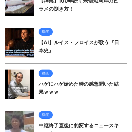
【神業】100年続く老舗魚河岸のヒ
ラメの捌き方！
動画
【AI】ルイス・フロイスが歌う『日
本史』
動画
ハゲにハゲ始めた時の感想聞いた結
果ｗｗｗ
動画
中継終了直後に豹変するニュースキ