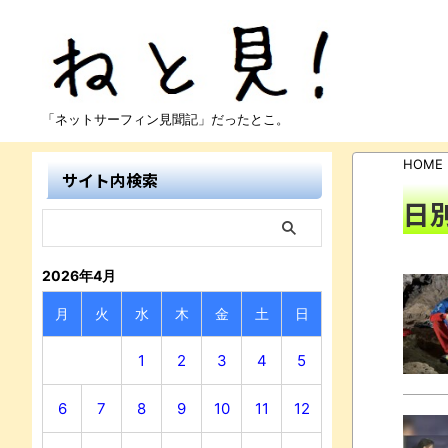
「ネットサーフィン見聞記」だったとこ。
HOME
サイト内検索
日別
2026年4月
月
火
水
木
金
土
日
1
2
3
4
5
6
7
8
9
10
11
12