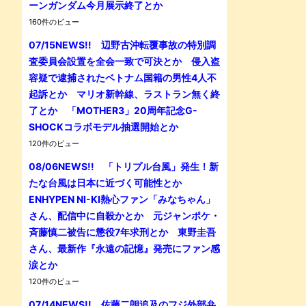
ーンガンダム今月展示終了とか
160件のビュー
07/15NEWS!! 辺野古沖転覆事故の特別調
査委員会設置を全会一致で可決とか 侵入盗
容疑で逮捕されたベトナム国籍の男性4人不
起訴とか マリオ新幹線、ラストラン無く終
了とか 「MOTHER3」20周年記念G-
SHOCKコラボモデル抽選開始とか
120件のビュー
08/06NEWS!! 「トリプル台風」発生！新
たな台風は日本に近づく可能性とか
ENHYPEN NI-KI熱心ファン「みなちゃん」
さん、配信中に自殺かとか 元ジャンポケ・
斉藤慎二被告に懲役7年求刑とか 東野圭吾
さん、最新作『永遠の記憶』発売にファン感
涙とか
120件のビュー
07/14NEWS!! 佐藤二朗追及のフジ外部弁