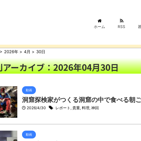
ホーム
RSS
>
2026年
>
4月
>
30日
アーカイブ：2026年04月30日
動画
洞窟探検家がつくる洞窟の中で食べる朝
2026/4/30
レポート
,
貴重
,
料理
,
神回
動画