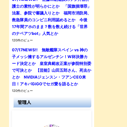
護士の素性が明らかにとか 「国旗損壊罪」
法案、参院で審議入りとか 福岡市消防局、
救急隊員のコンビニ利用認めるとか 今後
17年間アホのまま？数を数え続ける「世界
のナベアツbot」人気とか
120件のビュー
07/17NEWS!! 無敵艦隊スペイン vs 神の
子メッシ擁するアルゼンチン！W杯決勝カ
ード決定とか 皇室典範改正案が参院特別委
で可決とか 【芸能】山田五郎さん、死去か
とか NVIDIAジェンスン・フアンCEO来
日！アキバGiGOでセガ愛を語るとか
120件のビュー
管理人