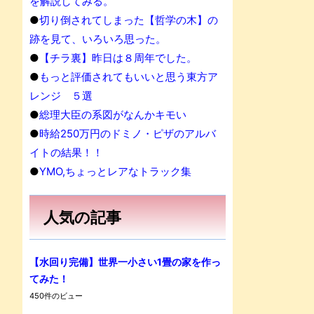
を解説してみる。
●
切り倒されてしまった【哲学の木】の
跡を見て、いろいろ思った。
●
【チラ裏】昨日は８周年でした。
●
もっと評価されてもいいと思う東方ア
レンジ ５選
●
総理大臣の系図がなんかキモい
●
時給250万円のドミノ・ピザのアルバ
イトの結果！！
●
YMO,ちょっとレアなトラック集
人気の記事
【水回り完備】世界一小さい1畳の家を作っ
てみた！
450件のビュー