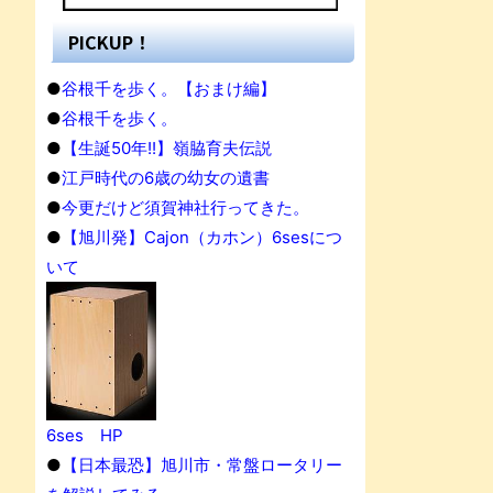
PICKUP！
●
谷根千を歩く。【おまけ編】
●
谷根千を歩く。
●
【生誕50年!!】嶺脇育夫伝説
●
江戸時代の6歳の幼女の遺書
●
今更だけど須賀神社行ってきた。
●
【旭川発】Cajon（カホン）6sesにつ
いて
6ses HP
●
【日本最恐】旭川市・常盤ロータリー