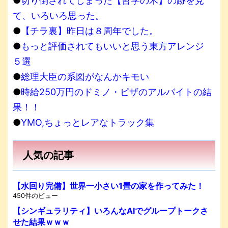
●
切り倒されてしまった【哲学の木】の跡を見
て、いろいろ思った。
●
【チラ裏】昨日は８周年でした。
●
もっと評価されてもいいと思う東方アレンジ
５選
●
総理大臣の系図がなんかキモい
●
時給250万円のドミノ・ピザのアルバイトの結
果！！
●
YMO,ちょっとレアなトラック集
人気の記事
【水回り完備】世界一小さい1畳の家を作ってみた！
450件のビュー
【シンギュラリティ】いろんなAIでグループトークさ
せた結果ｗｗｗ