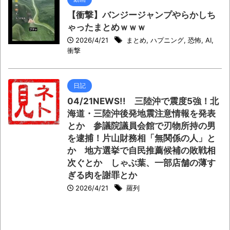
【衝撃】バンジージャンプやらかしち
ゃったまとめｗｗｗ
2026/4/21
まとめ
,
ハプニング
,
恐怖
,
AI
,
衝撃
日記
04/21NEWS!! 三陸沖で震度5強！北
海道・三陸沖後発地震注意情報を発表
とか 参議院議員会館で刃物所持の男
を逮捕！片山財務相「無関係の人」と
か 地方選挙で自民推薦候補の敗戦相
次ぐとか しゃぶ葉、一部店舗の薄す
ぎる肉を謝罪とか
2026/4/21
羅列