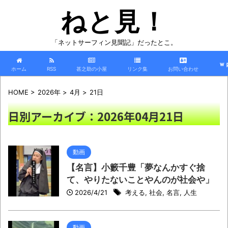
ねと見！
「ネットサーフィン見聞記」だったとこ。
ｗ
ホーム
RSS
甚之助の小屋
リンク集
お問い合わせ
HOME
>
2026年
>
4月
>
21日
日別アーカイブ：2026年04月21日
動画
【名言】小籔千豊「夢なんかすぐ捨
て、やりたないことやんのが社会や」
2026/4/21
考える
,
社会
,
名言
,
人生
動画