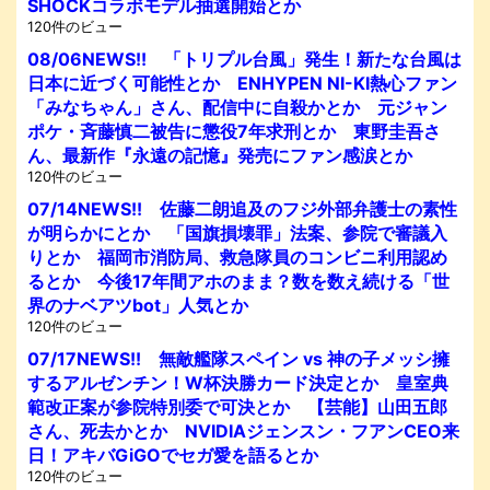
SHOCKコラボモデル抽選開始とか
120件のビュー
08/06NEWS!! 「トリプル台風」発生！新たな台風は
日本に近づく可能性とか ENHYPEN NI-KI熱心ファン
「みなちゃん」さん、配信中に自殺かとか 元ジャン
ポケ・斉藤慎二被告に懲役7年求刑とか 東野圭吾さ
ん、最新作『永遠の記憶』発売にファン感涙とか
120件のビュー
07/14NEWS!! 佐藤二朗追及のフジ外部弁護士の素性
が明らかにとか 「国旗損壊罪」法案、参院で審議入
りとか 福岡市消防局、救急隊員のコンビニ利用認め
るとか 今後17年間アホのまま？数を数え続ける「世
界のナベアツbot」人気とか
120件のビュー
07/17NEWS!! 無敵艦隊スペイン vs 神の子メッシ擁
するアルゼンチン！W杯決勝カード決定とか 皇室典
範改正案が参院特別委で可決とか 【芸能】山田五郎
さん、死去かとか NVIDIAジェンスン・フアンCEO来
日！アキバGiGOでセガ愛を語るとか
120件のビュー