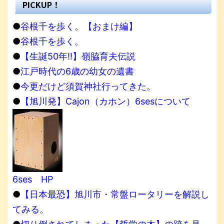
PICKUP！
●
谷根千を歩く。【おまけ編】
●
谷根千を歩く。
●
【生誕50年!!】嶺脇育夫伝説
●
江戸時代の6歳の幼女の遺書
●
今更だけど須賀神社行ってきた。
●
【旭川発】Cajon（カホン）6sesについて
6ses HP
●
【日本最恐】旭川市・常盤ロータリーを解説し
てみる。