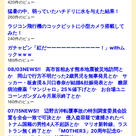
420件のビュー
猛暑の中、弱っていたハチドリに水を与えた結果！
260件のビュー
ラジコン飛行機のコックピットに小型カメラ搭載して
みた！
240件のビュー
ガチャピン「紅だーーーーーーーーーーー！」withム
ックｗｗｗ
180件のビュー
08/03NEWS!! 高市首相あす熊本地震被災地訪問と
か 岡山で行方不明だった2歳男児を無事発見とか サ
ッカー・板倉滉＆川口春奈が結婚&妊娠発表とか 糖尿
病治療薬「マンジャロ」25％値下げとか お台場ユニ
コーンガンダム今月展示終了とか
160件のビュー
07/15NEWS!! 辺野古沖転覆事故の特別調査委員会設
置を全会一致で可決とか 侵入盗容疑で逮捕されたベ
トナム国籍の男性4人不起訴とか マリオ新幹線、ラス
トラン無く終了とか 「MOTHER3」20周年記念G-