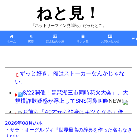
ねと見！
「ネットサーフィン見聞記」だったとこ。
ｗ
ホーム
RSS
甚之助の小屋
リンク集
お問い合わせ
ずっと好き。俺はストーカーなんかじゃな
い。
8/22開催「琵琶湖三市同時花火大会」、大
規模詐欺疑惑が浮上してSNS阿鼻叫喚
NEW!
お前ら「40才から独身はキツくなる」俺
(22)「ウソつけ、独身楽しいだろｗ」→俺(45)
2026年08月の本
現在「…」
NEW!
・サラ・オーグルヴィ『世界最高の辞典を作った名もなき
人びと