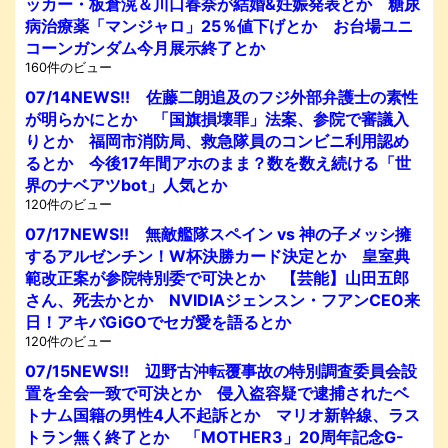
ッカー・板倉滉＆川口春奈が結婚&妊娠発表とか 糖尿
病治療薬「マンジャロ」25％値下げとか お台場ユニ
コーンガンダム今月展示終了とか
160件のビュー
07/14NEWS!! 佐藤二朗追及のフジ外部弁護士の素性
が明らかにとか 「国旗損壊罪」法案、参院で審議入
りとか 福岡市消防局、救急隊員のコンビニ利用認め
るとか 今後17年間アホのまま？数を数え続ける「世
界のナベアツbot」人気とか
120件のビュー
07/17NEWS!! 無敵艦隊スペイン vs 神の子メッシ擁
するアルゼンチン！W杯決勝カード決定とか 皇室典
範改正案が参院特別委で可決とか 【芸能】山田五郎
さん、死去かとか NVIDIAジェンスン・フアンCEO来
日！アキバGiGOでセガ愛を語るとか
120件のビュー
07/15NEWS!! 辺野古沖転覆事故の特別調査委員会設
置を全会一致で可決とか 侵入盗容疑で逮捕されたベ
トナム国籍の男性4人不起訴とか マリオ新幹線、ラス
トラン無く終了とか 「MOTHER3」20周年記念G-