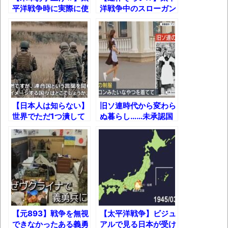
果･････････････････････････････
平洋戦争時に実際に使
洋戦争中のスローガン
われた"鹿児島弁"暗号
がとんでもなかった件
【動画】カニ、ちょっかい出してきた陰に
リアル再現！
ｗ
ブチギレ
長野県のなめこのデカさが規格外だったｗ
ｗ
新装版「ご冗談でしょう、ファインマンさ
ん（上）（下）」発売
【日本人は知らない】
旧ソ連時代から変わら
世界でただ1つ潰して
ぬ暮らし……未承認国
【画像】整形で2400万円超えの美女、水着
しまってもいいことに
家「沿ドニエストル共
グラビアに挑戦
なっている国とは？
和国」とは？
歴ログは10周年ですがnoteに引っ越します
進撃の巨人シーズン7 ファイナルシーズンの
感想
【元893】戦争を無視
【太平洋戦争】ビジュ
TBS「マツコの知らない世界」スタグル特
できなかったある義勇
アルで見る日本が受け