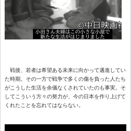
【議論】儒教「年上を敬え、目上に逆らう
な、秩序を守れ」←これが東アジアに残したも
の
NEW!
共産党「これは酷い…京都市でマイナンバー
カードを持たない29万人がポイント給付事業か
ら排除された」
NEW!
【驚愕】ゲーセンの人気音ゲー『太鼓の達
人』のフォントが今月から変わる!? その理由が
残念すぎた
NEW!
戦後、若者は希望ある未来に向かって邁進してい
た時期。その一方で戦争で多くの傷を負った人たち
【悲報】ショートスリーパー堀大輔さん、
「寝た方がいい」などと誹謗中傷され配信中に
がこうした生活を余儀なくされていたのも事実。そ
泣き出してしまう
NEW!
してこういう方々の努力が、今の日本を作り上げて
くれたことを忘れてはならない。
翻訳によると「怒った子どもが我慢に我慢
して放った究極の技 これだけは使いたくなか
ったのに・・・」とのこと。