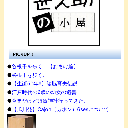
PICKUP！
●
谷根千を歩く。【おまけ編】
●
谷根千を歩く。
●
【生誕50年!!】嶺脇育夫伝説
●
江戸時代の6歳の幼女の遺書
●
今更だけど須賀神社行ってきた。
●
【旭川発】Cajon（カホン）6sesについて