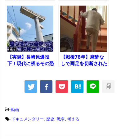
集でほとんど紹介されなかったJリーグ…なら
兵の実話・・・
た空襲！
ば自分たちで紹介だ！
時代の流れ
【衝撃】道志村の骨や服、沢の上流から流
されてきた可能性・・・・・・・・・
オーストラリアの男性飛行家 太平洋横断
【実録】長崎原爆投
【戦後78年】麻酔な
飛行
下！現代に残るその恐
しで両足を切断された
ろしい爪痕の実際と
元日本兵が語る「モン
【中国】パトカーの前で好演技www当たり
は？
ゴル抑留」の真実と
屋やお煽り運転など盛りだくさん
は？
「ム、ムリです・・・」メガネ美人ナース
に入院中のオレのオナサポ懇願したら・・・
-
動画
「ム、ムリです・・・」メガネ美人ナース
-
ドキュメンタリー
,
歴史
,
戦争
,
考える
に入院中のオレのオナサポ懇願したら・・・
ナチスドイツは何故バルバロッサ作戦とか