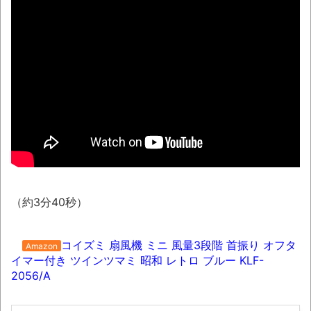
08/09NEWS!! 及川光博56歳、結婚を発表
とか 甲子園の女性審判、大誤審で炎上とか
神田明神納涼祭り2026開催、オタクの夏の風
物詩「アニソン盆踊り」大盛況とか 金ローで
二宮和也主演『8番出口』本編ノーカット＆地
上波初放送決定とか
わずか３センチ！ 極小カブトムシ発見
【衝撃】韓国で売っている目覚まし時計の
デザインが悪夢すぎるwww
話題のセクシーホラー『スパンキング除
（約3分40秒）
霊師』人妻霊の服が消えるバグが発生「丸裸に
なる現象を泣きながら修正しました」と現在は
アプデ済み。ほか、8月09日の新着CGまとめ
コイズミ 扇風機 ミニ 風量3段階 首振り オフタ
Amazon
イマー付き ツインツマミ 昭和 レトロ ブルー KLF-
まっぷたつに…日本レトロゲーム協会がゲー
2056/A
ムソフトCDの劣化について問題提起 他