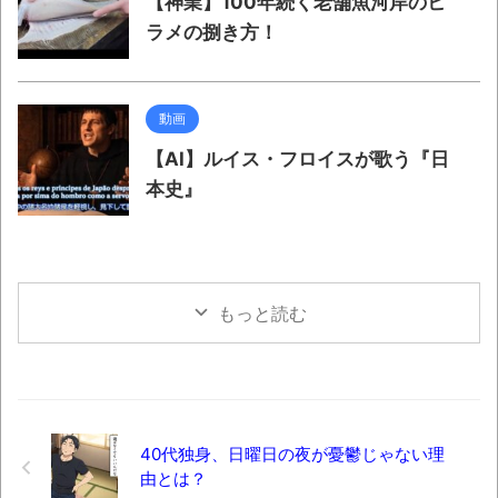
【神業】100年続く老舗魚河岸のヒ
ラメの捌き方！
動画
【AI】ルイス・フロイスが歌う『日
本史』
もっと読む
40代独身、日曜日の夜が憂鬱じゃない理
由とは？