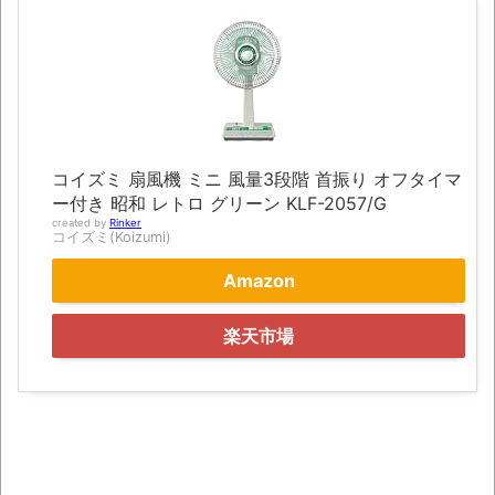
別にどこの誰が一日何時間睡眠だろうがど
うでもいいじゃないですか
8月26日にリメイク完結編「FF7リベレーシ
ョン」の新映像が公開！欧州gamescom 2026
にて
凡庸な悪
コイズミ 扇風機 ミニ 風量3段階 首振り オフタイマ
ー付き 昭和 レトロ グリーン KLF-2057/G
お前らの身体の悩み教えてくれ
created by
Rinker
コイズミ(Koizumi)
「アメリカのヤンキーがアジア人にケンカ
Amazon
を売った結果ｗｗｗ」 ほか
【読書感想】山野辺太郎『いつか深い穴に
楽天市場
落ちるまで』
映画ちいかわ観に行ったので感想を書きま
す(若干ネタバレあり) 26/07/25
マケイン9巻＆アニメ公式ガイド感想