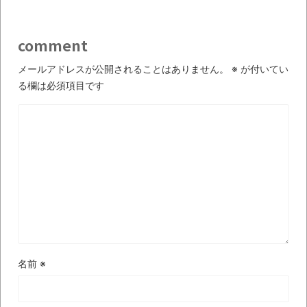
いう無茶に踏み切ってしまったのか
ブログお引越しのお知らせ
comment
まるで親子のような子猫とシェパード
メールアドレスが公開されることはありません。
※
が付いてい
【極画像】名古屋の地下鉄
る欄は必須項目です
wwwwwwwwwwww
全方位青い芝包囲網すぎて色々見失う、新
しい仕事観
見ていると！悲しくなってしまう猫の画像
の数々！！
Powered by livedoor 相互RSS
名前
※