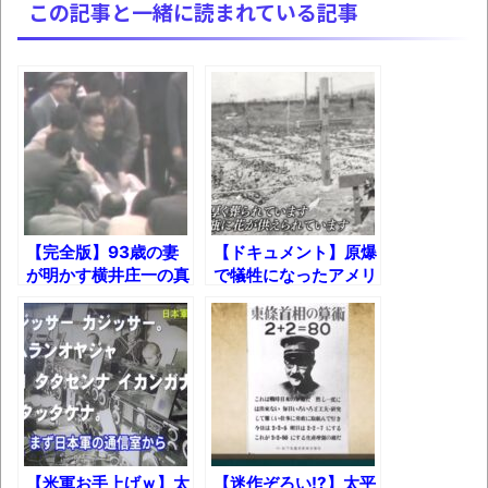
独学で挑んだ2026年二級建築士学科試験結
この記事と一緒に読まれている記事
果速報（仮）
体験談：仕事で同じビルの中に入っている
グループ会社の嫁子 [ほのぼの]
葉月つばさちゃん、昔から見てるんだけど
かなりお姉さんになったね
壊れたエアコンと歌えないボク
バージョンアップ情報更新 AOMEI
【完全版】93歳の妻
【ドキュメント】原爆
が明かす横井庄一の真
で犠牲になったアメリ
Backupper Standard 8.3.0 などバージョンア
実。伝説のサバイバー
カ兵「被爆米兵」【完
ップ
の戦後
全版】
高嶋ちさ子、ダウン症の姉が暴行事件！事
件の一部始終と衝撃の結末
【呆然】北海道旅行ワイ「ウニイクラ丼特
盛で食うぞ！！！うおおおおおおお
お！！！！！」→結
【米軍お手上げｗ】太
【迷作ぞろい!?】太平