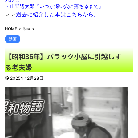
立憲民主ブレーンで人殺し発言家の菅野完
・山野辺太郎『いつか深い穴に落ちるまで』
氏、メルチュ折田社長に人殺しを連呼
NEW!
＞＞
過去に紹介した本はこちらから。
ルビィちゃんの声優、浜ちゃんにイジられ
HOME
>
動画
>
てから歯車が狂いだしてしまうｗｗｗｗｗｗｗ
NEW!
動画
【画像】マツダが黒字転換！！CX-5がバカ
【昭和36年】バラック小屋に引越しす
売れｗｗｗｗｗｗ
NEW!
る老夫婦
【悲報】ワイド底辺、マックでガチのド底
辺飯ｗｗｗｗｗｗｗｗｗｗｗｗｗｗｗ
NEW!
2025年12月28日
【動画】急病人？横須賀の国道16号でおか
しな事故が撮影される。
NEW!
【悲報】イギリスの給食、子どもがデブす
ぎて揚げ物が消えてしまうｗｗｗｗｗ
NEW!
シカ「全部喰った」 祭り中止
NEW!