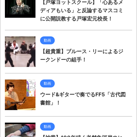
【戸塚ヨットスクール】「心あるメ
ディアもいる」と反論するマスコミ
に公開説教する戸塚宏元校長！
動画
【超貴重】ブルース・リーによるジ
ークンドーの組手！
動画
ウード&ギターで奏でるFF5「古代図
書館」！
動画