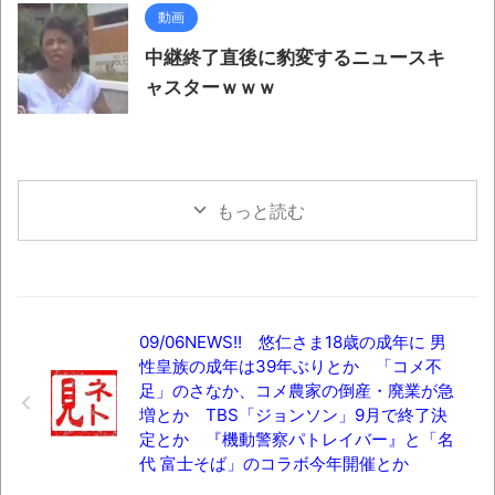
動画
中継終了直後に豹変するニュースキ
ャスターｗｗｗ
もっと読む
09/06NEWS!! 悠仁さま18歳の成年に 男
性皇族の成年は39年ぶりとか 「コメ不
足」のさなか、コメ農家の倒産・廃業が急
増とか TBS「ジョンソン」9月で終了決
定とか 『機動警察パトレイバー』と「名
代 富士そば」のコラボ今年開催とか