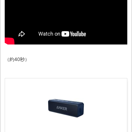
8月26日にリメイク完結編「FF7リベレーシ
ョン」の新映像が公開！欧州gamescom 2026
にて
NEW!
この時期に避難所生活は大変だよな(´・ω・
｀)
ウード&ギターで奏でるFF5「古代図書
館」！
（約40秒）
レトロパソコンの雑誌掲載プログラムリス
トを打ち込んだゲームプレイ動画で当時が懐か
しい。
「題名のない音楽会」ゲーム音楽批判から
36年 ～因果な逆転劇～
50歳になりました
凡庸な悪
お前らの身体の悩み教えてくれ