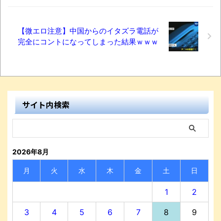
【微エロ注意】中国からのイタズラ電話が
完全にコントになってしまった結果ｗｗｗ
サイト内検索
2026年8月
月
火
水
木
金
土
日
1
2
3
4
5
6
7
8
9