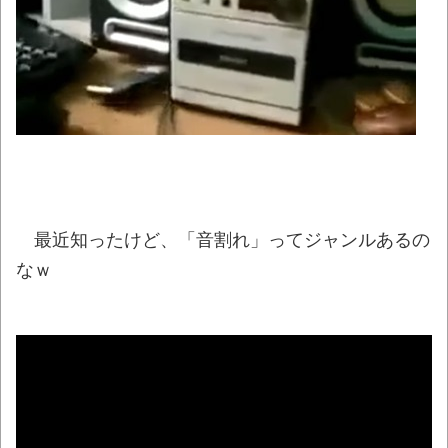
【動画】ロシア軍のドローンをネット発射
装置で撃墜するウクライナ。
NEW!
【動画】「昔のアイドルは個人情報がガバ
ガバだった」を誇張した昭和風AI動画が秀逸す
ぎるｗｗｗ
NEW!
「ぞわっとした…」カルディで売っているコ
ーヒーのパッケージが“一瞬怖い”と話題に
wwww
NEW!
最近知ったけど、「音割れ」ってジャンルあるの
なｗ
【悲報】男の趣味Tier表、ヤバすぎるｗｗｗ
ｗｗ
NEW!
「天才か」いや変態です、宝鐘マリンの
ルアーを作ってタコを釣り上げた動画が葛飾北
斎も大喜びの構図過ぎておもろい件ほか、8月
08日の新着CGまとめ
NEW!