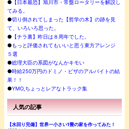
●
【日本最恐】旭川市・常盤ロータリーを解説し
てみる。
●
切り倒されてしまった【哲学の木】の跡を見
て、いろいろ思った。
●
【チラ裏】昨日は８周年でした。
●
もっと評価されてもいいと思う東方アレンジ
５選
●
総理大臣の系図がなんかキモい
●
時給250万円のドミノ・ピザのアルバイトの結
果！！
●
YMO,ちょっとレアなトラック集
人気の記事
【水回り完備】世界一小さい1畳の家を作ってみた！