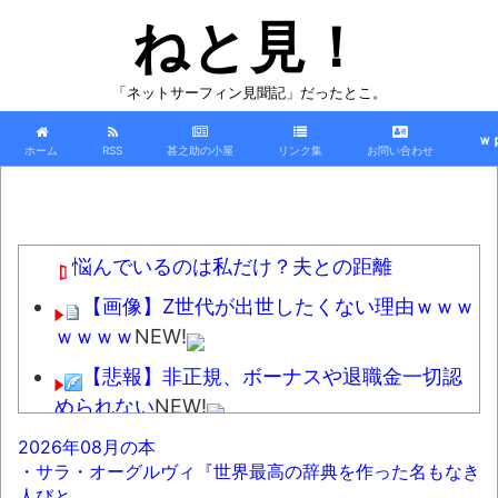
ねと見！
「ネットサーフィン見聞記」だったとこ。
ｗ
ホーム
RSS
甚之助の小屋
リンク集
お問い合わせ
悩んでいるのは私だけ？夫との距離
【画像】Z世代が出世したくない理由ｗｗｗ
ｗｗｗｗ
NEW!
【悲報】非正規、ボーナスや退職金一切認
められない
NEW!
軟体動物みたいに柔らかい手を持つ人、話
2026年08月の本
・サラ・オーグルヴィ『世界最高の辞典を作った名もなき
題にｗｗｗｗ「脳が理解を拒む」「ミギー」
人びと