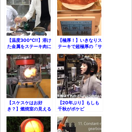
ｗ
新装版「ご冗談でしょう、ファインマンさ
ん（上）（下）」発売
【画像】整形で2400万円超えの美女、水着
グラビアに挑戦
【温度300℃!!】溶け
【極厚！】いきなりス
た金属をステーキ肉に
テーキで超極厚の「サ
歴ログは10周年ですがnoteに引っ越します
かけて食べてみた結果
ーロイン591g+ハン
【米村でんじろう
バーグ150g」を清水
SP】
の舞台から飛び降りる
進撃の巨人シーズン7 ファイナルシーズンの
つもりで食べて来た！
感想
TBS「マツコの知らない世界」スタグル特
集でほとんど紹介されなかったJリーグ…なら
【スケスケはお好
【20年ぶり】もしも
ば自分たちで紹介だ！
き？】燃焼室の見える
千秋がポケビ
時代の流れ
エンジン作ってみた！
『POWER』をフルで
歌ってみたら……！
【衝撃】道志村の骨や服、沢の上流から流