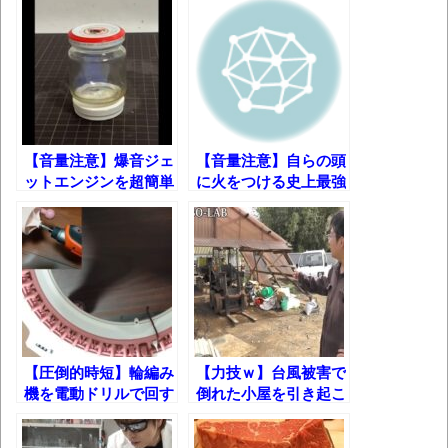
かなりお姉さんになったね
壊れたエアコンと歌えないボク
バージョンアップ情報更新 AOMEI
Backupper Standard 8.3.0 などバージョンア
ップ
【音量注意】爆音ジェ
【音量注意】自らの頭
ットエンジンを超簡単
に火をつける史上最強
高嶋ちさ子、ダウン症の姉が暴行事件！事
に作ってみた！
の基○外ｗ
件の一部始終と衝撃の結末
【呆然】北海道旅行ワイ「ウニイクラ丼特
盛で食うぞ！！！うおおおおおおお
お！！！！！」→結
果･････････････････････････････
【動画】カニ、ちょっかい出してきた陰に
【圧倒的時短】輪編み
【力技ｗ】台風被害で
ブチギレ
機を電動ドリルで回す
倒れた小屋を引き起こ
とニット帽がまさかの
してみる(/・ω・)/
長野県のなめこのデカさが規格外だったｗ
○○分！？