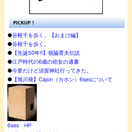
PICKUP！
●
谷根千を歩く。【おまけ編】
●
谷根千を歩く。
●
【生誕50年!!】嶺脇育夫伝説
●
江戸時代の6歳の幼女の遺書
●
今更だけど須賀神社行ってきた。
●
【旭川発】Cajon（カホン）6sesについて
6ses HP