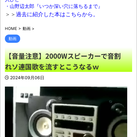
NEW!
・山野辺太郎『いつか深い穴に落ちるまで』
【悲報】週刊少年ジャンプ、史上初の100万
＞＞
過去に紹介した本はこちらから。
部割れ
NEW!
HOME
>
動画
>
【悲報】日本のライオンさん、溶ける
NEW!
動画
京大病院、脳腫瘍摘出手術で誤って腫瘍の
【音量注意】2000Wスピーカーで音割
無い部位を摘出 脳幹など損傷受け植物状態に
れソ連国歌を流すとこうなるｗ
NEW!
2024年09月06日
彼氏が『この車』買おうとして私とケンカ
になってるんだけどｗｗｗｗｗｗ
NEW!
【悲報】ロシア、じわじわと逝き始める
NEW!
【画像】思わず保存したくなる「笑える画
像・最高な画像」貼っていけｗｗｗｗｗ
NEW!