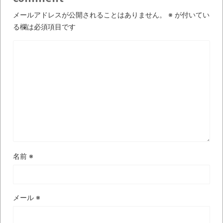
wwwwwwwwwwww
メールアドレスが公開されることはありません。
※
が付いてい
全方位青い芝包囲網すぎて色々見失う、新
る欄は必須項目です
しい仕事観
見ていると！悲しくなってしまう猫の画像
の数々！！
Powered by livedoor 相互RSS
名前
※
メール
※