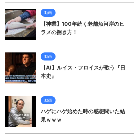
動画
【神業】100年続く老舗魚河岸のヒ
ラメの捌き方！
動画
【AI】ルイス・フロイスが歌う『日
本史』
動画
ハゲにハゲ始めた時の感想聞いた結
果ｗｗｗ