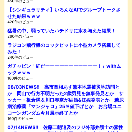
450件のビュー
【シンギュラリティ】いろんなAIでグループトークさ
せた結果ｗｗｗ
420件のビュー
猛暑の中、弱っていたハチドリに水を与えた結果！
260件のビュー
ラジコン飛行機のコックピットに小型カメラ搭載して
みた！
240件のビュー
ガチャピン「紅だーーーーーーーーーーー！」withム
ックｗｗｗ
180件のビュー
08/03NEWS!! 高市首相あす熊本地震被災地訪問と
か 岡山で行方不明だった2歳男児を無事発見とか サ
ッカー・板倉滉＆川口春奈が結婚&妊娠発表とか 糖尿
病治療薬「マンジャロ」25％値下げとか お台場ユニ
コーンガンダム今月展示終了とか
160件のビュー
07/14NEWS!! 佐藤二朗追及のフジ外部弁護士の素性