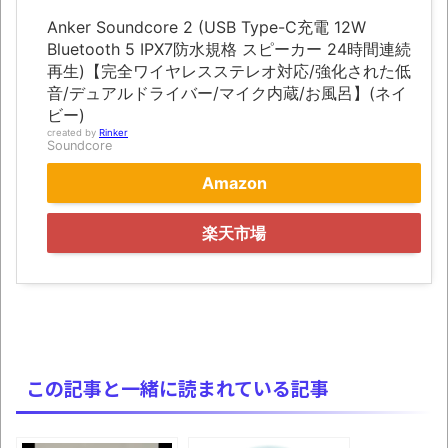
Anker Soundcore 2 (USB Type-C充電 12W
みんななんだかんだ言ってお金持ってんじ
Bluetooth 5 IPX7防水規格 スピーカー 24時間連続
ゃん
再生)【完全ワイヤレスステレオ対応/強化された低
音/デュアルドライバー/マイク内蔵/お風呂】(ネイ
「アメリカのヤンキーがアジア人にケンカ
ビー)
を売った結果ｗｗｗ」 ほか
created by
Rinker
Soundcore
【読書感想】山野辺太郎『いつか深い穴に
Amazon
落ちるまで』
映画ちいかわ観に行ったので感想を書きま
楽天市場
す(若干ネタバレあり) 26/07/25
マケイン9巻＆アニメ公式ガイド感想
独学で挑んだ2026年二級建築士学科試験結
果速報（仮）
体験談：仕事で同じビルの中に入っている
この記事と一緒に読まれている記事
グループ会社の嫁子 [ほのぼの]
葉月つばさちゃん、昔から見てるんだけど