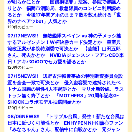
が明らかにとか 「国旗損壊罪」法案、参院で審議入
りとか 福岡市消防局、救急隊員のコンビニ利用認め
るとか 今後17年間アホのまま？数を数え続ける「世
界のナベアツbot」人気とか
120件のビュー
07/17NEWS!! 無敵艦隊スペイン vs 神の子メッシ擁
するアルゼンチン！W杯決勝カード決定とか 皇室典
範改正案が参院特別委で可決とか 【芸能】山田五郎
さん、死去かとか NVIDIAジェンスン・フアンCEO来
日！アキバGiGOでセガ愛を語るとか
120件のビュー
07/15NEWS!! 辺野古沖転覆事故の特別調査委員会設
置を全会一致で可決とか 侵入盗容疑で逮捕されたベ
トナム国籍の男性4人不起訴とか マリオ新幹線、ラス
トラン無く終了とか 「MOTHER3」20周年記念G-
SHOCKコラボモデル抽選開始とか
120件のビュー
08/06NEWS!! 「トリプル台風」発生！新たな台風は
日本に近づく可能性とか ENHYPEN NI-KI熱心ファン
「みなちゃん」さん、配信中に自殺かとか 元ジャン