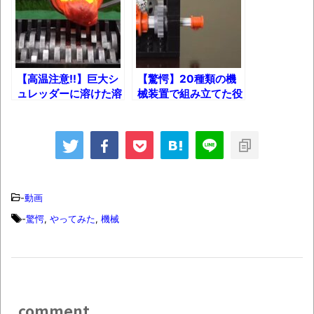
されてきた可能性・・・・・・・・・
オーストラリアの男性飛行家 太平洋横断
飛行
【中国】パトカーの前で好演技www当たり
【高温注意!!】巨大シ
【驚愕】20種類の機
屋やお煽り運転など盛りだくさん
ュレッダーに溶けた溶
械装置で組み立てた役
岩を注ぐとどうなる？
に立たないレゴマシン
「ム、ムリです・・・」メガネ美人ナース
ｗ
に入院中のオレのオナサポ懇願したら・・・
「ム、ムリです・・・」メガネ美人ナース
に入院中のオレのオナサポ懇願したら・・・
-
動画
ナチスドイツは何故バルバロッサ作戦とか
-
驚愕
,
やってみた
,
機械
いう無茶に踏み切ってしまったのか
ブログお引越しのお知らせ
まるで親子のような子猫とシェパード
【極画像】名古屋の地下鉄
comment