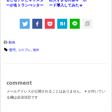
【中国】パトカーの前で好演技www当たり
ーが名トランぺッター
ード導入してみたｗ
の超絶技巧に挑んだら
屋やお煽り運転など盛りだくさん
ｗ
「ム、ムリです・・・」メガネ美人ナース
に入院中のオレのオナサポ懇願したら・・・
「ム、ムリです・・・」メガネ美人ナース
-
動画
に入院中のオレのオナサポ懇願したら・・・
-
驚愕
,
コスプレ
,
海外
ナチスドイツは何故バルバロッサ作戦とか
いう無茶に踏み切ってしまったのか
ブログお引越しのお知らせ
まるで親子のような子猫とシェパード
comment
【極画像】名古屋の地下鉄
メールアドレスが公開されることはありません。
※
が付いてい
wwwwwwwwwwww
る欄は必須項目です
全方位青い芝包囲網すぎて色々見失う、新
しい仕事観