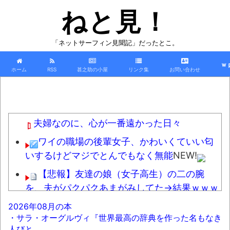
ねと見！
「ネットサーフィン見聞記」だったとこ。
ｗ
ホーム
RSS
甚之助の小屋
リンク集
お問い合わせ
夫婦なのに、心が一番遠かった日々
ワイの職場の後輩女子、かわいくていい匂
いするけどマジでとんでもなく無能
NEW!
【悲報】友達の娘（女子高生）の二の腕
を、夫がパクパクあまがみしてた→結果ｗｗｗ
ｗｗｗｗｗｗ
NEW!
2026年08月の本
・サラ・オーグルヴィ『世界最高の辞典を作った名もなき
【動画】熊本地震の瞬間の手術室の防犯カ
人びと