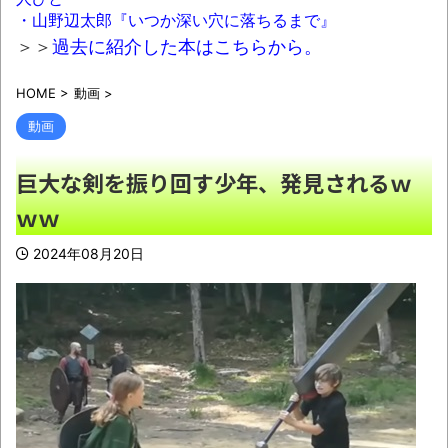
メラ映像、公開される
NEW!
・山野辺太郎『いつか深い穴に落ちるまで』
熊本県内で◯◯者が現れまくり、通報頻
＞＞
過去に紹介した本はこちらから。
発！災害支援にも悪影響が及んでしまう…
HOME
>
動画
>
NEW!
動画
意識高い系「インドに５年住んだら人生観
かわる」←これｗｗｗ
NEW!
巨大な剣を振り回す少年、発見されるｗ
健康診断の結果が悪すぎてワロタァ！
NEW!
ｗｗ
2024年08月20日
【画像】このボケて、破壊力ありすぎてク
ッソワロタｗｗｗｗｗｗｗｗｗ
NEW!
【有能】政府「トラックはサービスエリア
利用有料化すればサボらず走るし流問題解決じ
ゃね？」
NEW!
【描込】なんだよこの漫画ｗｗｗ【注意】
NEW!