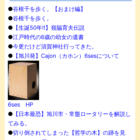
●
谷根千を歩く。【おまけ編】
●
谷根千を歩く。
●
【生誕50年!!】嶺脇育夫伝説
●
江戸時代の6歳の幼女の遺書
●
今更だけど須賀神社行ってきた。
●
【旭川発】Cajon（カホン）6sesについて
6ses HP
●
【日本最恐】旭川市・常盤ロータリーを解説し
てみる。
●
切り倒されてしまった【哲学の木】の跡を見