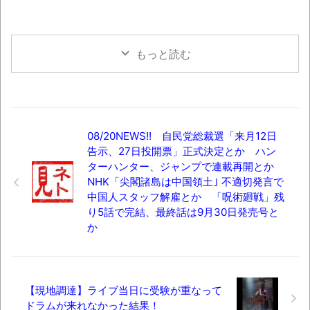
もっと読む
08/20NEWS!! 自民党総裁選「来月12日
告示、27日投開票」正式決定とか ハン
ターハンター、ジャンプで連載再開とか
NHK「尖閣諸島は中国領土｣ 不適切発言で
中国人スタッフ解雇とか 「呪術廻戦」残
り5話で完結、最終話は9月30日発売号と
か
【現地調達】ライブ当日に受験が重なって
ドラムが来れなかった結果！