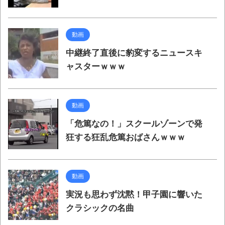
動画
中継終了直後に豹変するニュースキ
ャスターｗｗｗ
動画
「危篤なの！」スクールゾーンで発
狂する狂乱危篤おばさんｗｗｗ
動画
実況も思わず沈黙！甲子園に響いた
クラシックの名曲