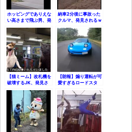
バージョンアップ情報更新 AOMEI
Backupper Standard 8.3.0 などバージョンア
ホッピングでありえな
納車2分後に事故った
ップ
い高さまで飛ぶ男、発
クルマ、発見されるｗ
見されるｗｗｗ
ｗｗ
高嶋ちさ子、ダウン症の姉が暴行事件！事
件の一部始終と衝撃の結末
【呆然】北海道旅行ワイ「ウニイクラ丼特
盛で食うぞ！！！うおおおおおおお
お！！！！！」→結
果･････････････････････････････
【猫ミーム】改札機を
【朗報】煽り運転が可
破壊するJK、発見さ
愛すぎるロードスタ
【動画】カニ、ちょっかい出してきた陰に
れるｗｗｗ
ー、発見されるｗｗｗ
ブチギレ
長野県のなめこのデカさが規格外だったｗ
ｗ
新装版「ご冗談でしょう、ファインマンさ
ん（上）（下）」発売