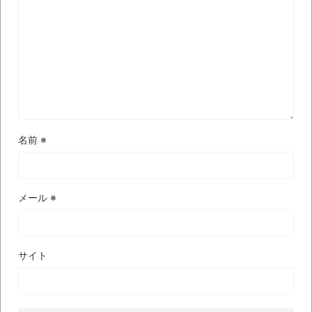
見ていると！悲しくなってしまう猫の画像
の数々！！
Powered by livedoor 相互RSS
名前
※
メール
※
サイト