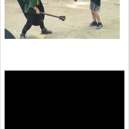
【動画】両方馬鹿（笑）ミニストップでト
ラックと衝突したドラレコが（ノ∇`）
【真顔】あるスーパーの「チャイルドシー
ト付きカート」に描かれたキャラの目が死んで
いると話題にｗｗ
「これで11万取られたの!?」あるX民が玄関
ドアノブの修理を頼んだら…とんでもない事に
なった
【07日の新刊】「魔女と傭兵 9」「転生
したら第七王子だったので、気ままに魔術を極
めます 24」「ポンコツ魔王の田舎暮らし 6」
【悲報】クロちゃん、まともになってしま
う