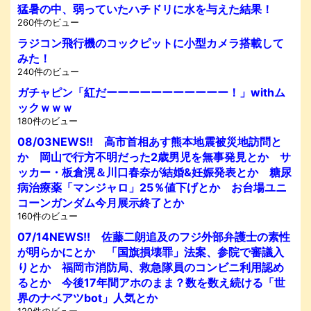
猛暑の中、弱っていたハチドリに水を与えた結果！
260件のビュー
ラジコン飛行機のコックピットに小型カメラ搭載して
みた！
240件のビュー
ガチャピン「紅だーーーーーーーーーーー！」withム
ックｗｗｗ
180件のビュー
08/03NEWS!! 高市首相あす熊本地震被災地訪問と
か 岡山で行方不明だった2歳男児を無事発見とか サ
ッカー・板倉滉＆川口春奈が結婚&妊娠発表とか 糖尿
病治療薬「マンジャロ」25％値下げとか お台場ユニ
コーンガンダム今月展示終了とか
160件のビュー
07/14NEWS!! 佐藤二朗追及のフジ外部弁護士の素性
が明らかにとか 「国旗損壊罪」法案、参院で審議入
りとか 福岡市消防局、救急隊員のコンビニ利用認め
るとか 今後17年間アホのまま？数を数え続ける「世
界のナベアツbot」人気とか