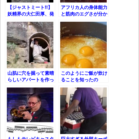
【ジャストミート!!】
アフリカ人の身体能力
【画像】整形で2400万円超えの美女、水着
妖精界の大仁田厚、発
と筋肉のエグさが分か
グラビアに挑戦
見されるｗｗｗ【ちぃ
る映像まとめ！
たん】
歴ログは10周年ですがnoteに引っ越します
進撃の巨人シーズン7 ファイナルシーズンの
感想
TBS「マツコの知らない世界」スタグル特
山肌に穴を掘って素晴
このようにご飯が炊け
集でほとんど紹介されなかったJリーグ…なら
らしいアパートを作っ
ることを知ったの
ば自分たちで紹介だ！
た男の話し
で……
時代の流れ
【衝撃】道志村の骨や服、沢の上流から流
されてきた可能性・・・・・・・・・
オーストラリアの男性飛行家 太平洋横断
飛行
もしもテレビキャスタ
巨大すぎる外部キーボ