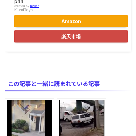
p44
「アメリカのヤンキーがアジア人にケンカ
created by
Rinker
KiumiToys
を売った結果ｗｗｗ」 ほか
Amazon
【読書感想】山野辺太郎『いつか深い穴に
落ちるまで』
楽天市場
映画ちいかわ観に行ったので感想を書きま
す(若干ネタバレあり) 26/07/25
マケイン9巻＆アニメ公式ガイド感想
独学で挑んだ2026年二級建築士学科試験結
果速報（仮）
この記事と一緒に読まれている記事
体験談：仕事で同じビルの中に入っている
グループ会社の嫁子 [ほのぼの]
葉月つばさちゃん、昔から見てるんだけど
かなりお姉さんになったね
壊れたエアコンと歌えないボク