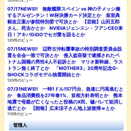
120件のビュー
07/17NEWS!! 無敵艦隊スペイン vs 神の子メッシ擁
するアルゼンチン！W杯決勝カード決定とか 皇室典
範改正案が参院特別委で可決とか 【芸能】山田五郎
さん、死去かとか NVIDIAジェンスン・フアンCEO来
日！アキバGiGOでセガ愛を語るとか
120件のビュー
07/15NEWS!! 辺野古沖転覆事故の特別調査委員会設
置を全会一致で可決とか 侵入盗容疑で逮捕されたベ
トナム国籍の男性4人不起訴とか マリオ新幹線、ラス
トラン無く終了とか 「MOTHER3」20周年記念G-
SHOCKコラボモデル抽選開始とか
120件のビュー
07/31NEWS!! 一時1ドル157円台、急速に円高進むと
か 食品消費税を27年春1%、首相方針表明とか 熊本
地震で母親が亡くなったと投稿のX民、嘘バレて垢消し
逃亡とか 【朗報】広末涼子さん地上波復帰ｗとか
110件のビュー
管理人