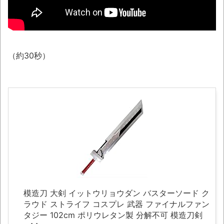
【AI】ルイス・フロイスが歌う『日本史』
週間少年ジャンプのグッズ(43億円分)を注
文してキャンセルした32歳女が逮捕
「題名のない音楽会」ゲーム音楽批判から
（約30秒）
36年 ～因果な逆転劇～
50歳になりました
凡庸な悪
ロープと滑車と犬マスクでエクストリーム
変身。
お前らの身体の悩み教えてくれ
『FF15』が発売10周年！ノクティスフィギ
ュアなどが当たる記念くじが登場です
模造刀 大剣 イットウリョウダン バスターソード ク
みんななんだかんだ言ってお金持ってんじ
ラウド ストライフ コスプレ 武器 ファイナルファン
ゃん
タジー 102cm ポリウレタン製 分解不可 模造刀剣