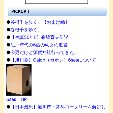
PICKUP！
●
谷根千を歩く。【おまけ編】
●
谷根千を歩く。
●
【生誕50年!!】嶺脇育夫伝説
●
江戸時代の6歳の幼女の遺書
●
今更だけど須賀神社行ってきた。
●
【旭川発】Cajon（カホン）6sesについて
6ses HP
●
【日本最恐】旭川市・常盤ロータリーを解説し