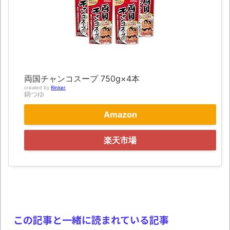
にて
レトロパソコンの雑誌掲載プログラムリス
トを打ち込んだゲームプレイ動画で当時が懐か
しい。
凡庸な悪
両国チャンコスープ 750g×4本
お前らの身体の悩み教えてくれ
created by
Rinker
鍋つゆ
「アメリカのヤンキーがアジア人にケンカ
Amazon
を売った結果ｗｗｗ」 ほか
【読書感想】山野辺太郎『いつか深い穴に
楽天市場
落ちるまで』
映画ちいかわ観に行ったので感想を書きま
す(若干ネタバレあり) 26/07/25
マケイン9巻＆アニメ公式ガイド感想
この記事と一緒に読まれている記事
独学で挑んだ2026年二級建築士学科試験結