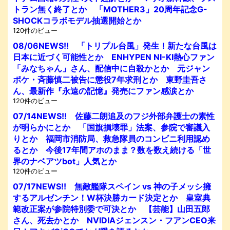
トラン無く終了とか 「MOTHER3」20周年記念G-
SHOCKコラボモデル抽選開始とか
120件のビュー
08/06NEWS!! 「トリプル台風」発生！新たな台風は
日本に近づく可能性とか ENHYPEN NI-KI熱心ファン
「みなちゃん」さん、配信中に自殺かとか 元ジャン
ポケ・斉藤慎二被告に懲役7年求刑とか 東野圭吾さ
ん、最新作『永遠の記憶』発売にファン感涙とか
120件のビュー
07/14NEWS!! 佐藤二朗追及のフジ外部弁護士の素性
が明らかにとか 「国旗損壊罪」法案、参院で審議入
りとか 福岡市消防局、救急隊員のコンビニ利用認め
るとか 今後17年間アホのまま？数を数え続ける「世
界のナベアツbot」人気とか
120件のビュー
07/17NEWS!! 無敵艦隊スペイン vs 神の子メッシ擁
するアルゼンチン！W杯決勝カード決定とか 皇室典
範改正案が参院特別委で可決とか 【芸能】山田五郎
さん、死去かとか NVIDIAジェンスン・フアンCEO来