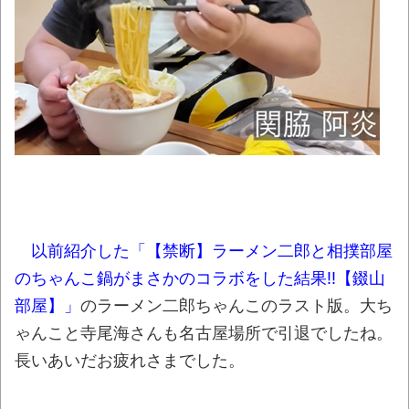
を感じた
NEW!
【衝撃】京大病院で正常な脳組織を誤摘出
された50代女性、手足も動かせず自発呼吸もで
きない重篤状態に…「意識はある」
NEW!
【悲報】ラッパーさん、札束披露するもネ
ット民から新社会人の初ボーナスくらいしかな
いと笑われる
NEW!
人生終わってる派遣社員だけどこれからど
う生きていくべきかな？
NEW!
以前紹介した「【禁断】ラーメン二郎と相撲部屋
【動画】これはお見事。中国重慶市で珍し
のちゃんこ鍋がまさかのコラボをした結果!!【錣山
い事故が撮影される。
NEW!
部屋】」
のラーメン二郎ちゃんこのラスト版。大ち
まっぷたつに…日本レトロゲーム協会がゲー
ゃんこと寺尾海さんも名古屋場所で引退でしたね。
ムソフトCDの劣化について問題提起 他
NEW!
長いあいだお疲れさまでした。