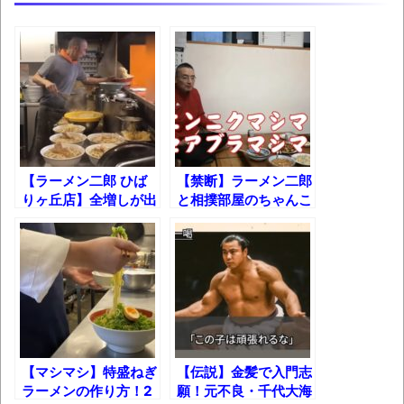
果速報（仮）
体験談：仕事で同じビルの中に入っている
グループ会社の嫁子 [ほのぼの]
葉月つばさちゃん、昔から見てるんだけど
かなりお姉さんになったね
壊れたエアコンと歌えないボク
【ラーメン二郎 ひば
【禁断】ラーメン二郎
バージョンアップ情報更新 AOMEI
りヶ丘店】全増しが出
と相撲部屋のちゃんこ
Backupper Standard 8.3.0 などバージョンア
来るまでの一部始終！
鍋がまさかのコラボを
ップ
した結果!!【錣山部
屋】
高嶋ちさ子、ダウン症の姉が暴行事件！事
件の一部始終と衝撃の結末
【呆然】北海道旅行ワイ「ウニイクラ丼特
盛で食うぞ！！！うおおおおおおお
お！！！！！」→結
【マシマシ】特盛ねぎ
【伝説】金髪で入門志
ラーメンの作り方！2
願！元不良・千代大海
果･････････････････････････････