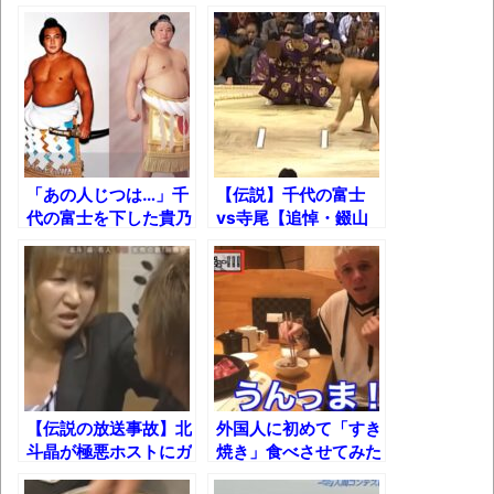
選【葱油湯麺】
を改心させた千代の富
【動画】カニ、ちょっかい出してきた陰に
士の一喝！
ブチギレ
長野県のなめこのデカさが規格外だったｗ
ｗ
新装版「ご冗談でしょう、ファインマンさ
「あの人じつは…」千
【伝説】千代の富士
ん（上）（下）」発売
代の富士を下した貴乃
vs寺尾【追悼・錣山
【画像】整形で2400万円超えの美女、水着
花が語ったヤバすぎる
親方】
話！
グラビアに挑戦
歴ログは10周年ですがnoteに引っ越します
進撃の巨人シーズン7 ファイナルシーズンの
感想
【伝説の放送事故】北
外国人に初めて「すき
TBS「マツコの知らない世界」スタグル特
斗晶が極悪ホストにガ
焼き」食べさせてみた
集でほとんど紹介されなかったJリーグ…なら
チギレした恐怖の瞬
ら感動しすぎて泣きか