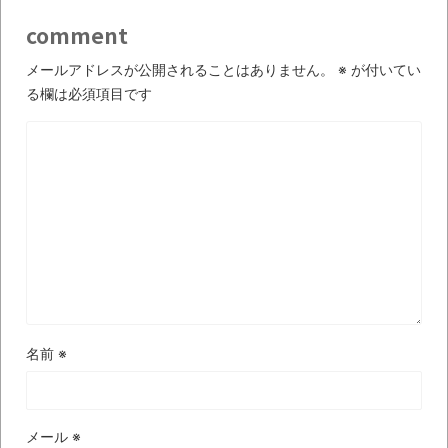
ブログお引越しのお知らせ
comment
まるで親子のような子猫とシェパード
メールアドレスが公開されることはありません。
※
が付いてい
【極画像】名古屋の地下鉄
る欄は必須項目です
wwwwwwwwwwww
全方位青い芝包囲網すぎて色々見失う、新
しい仕事観
見ていると！悲しくなってしまう猫の画像
の数々！！
Powered by livedoor 相互RSS
名前
※
メール
※