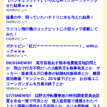
【シンギュラリティ】いろんなAIでグループトークさ
せた結果ｗｗｗ
420件のビュー
猛暑の中、弱っていたハチドリに水を与えた結果！
260件のビュー
ラジコン飛行機のコックピットに小型カメラ搭載して
みた！
240件のビュー
ガチャピン「紅だーーーーーーーーーーー！」withム
ックｗｗｗ
180件のビュー
08/03NEWS!! 高市首相あす熊本地震被災地訪問と
か 岡山で行方不明だった2歳男児を無事発見とか サ
ッカー・板倉滉＆川口春奈が結婚&妊娠発表とか 糖尿
病治療薬「マンジャロ」25％値下げとか お台場ユニ
コーンガンダム今月展示終了とか
160件のビュー
07/15NEWS!! 辺野古沖転覆事故の特別調査委員会設
置を全会一致で可決とか 侵入盗容疑で逮捕されたベ
トナム国籍の男性4人不起訴とか マリオ新幹線、ラス