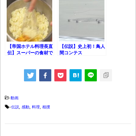
間!!
けたw
ば自分たちで紹介だ！
時代の流れ
【衝撃】道志村の骨や服、沢の上流から流
されてきた可能性・・・・・・・・・
オーストラリアの男性飛行家 太平洋横断
【帝国ホテル料理長直
【伝説】史上初！鳥人
飛行
伝】スーパーの食材で
間コンテス
作れる“ふわふわ“ポテ
ト"60km"完全制覇の
【中国】パトカーの前で好演技www当たり
サラ！
瞬間！
屋やお煽り運転など盛りだくさん
「ム、ムリです・・・」メガネ美人ナース
に入院中のオレのオナサポ懇願したら・・・
-
動画
「ム、ムリです・・・」メガネ美人ナース
-
伝説
,
感動
,
料理
,
相撲
に入院中のオレのオナサポ懇願したら・・・
ナチスドイツは何故バルバロッサ作戦とか
いう無茶に踏み切ってしまったのか