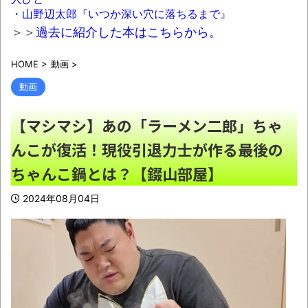
全身麻痺になり車椅子生活「死んだ方が良いと
・山野辺太郎『いつか深い穴に落ちるまで』
思った」
NEW!
＞＞
過去に紹介した本はこちらから。
【恐怖】中国、三峡ダムが全開放流。長江
HOME
>
動画
>
流域で深刻な洪水被害
NEW!
動画
【超貴重】ブルース・リーによるジークン
ドーの組手！
NEW!
【マシマシ】あの「ラーメン二郎」ちゃ
白浜町「100万やるからパンダに代わる観光
んこが復活！現役引退力士が作る最後の
資源考えて」
NEW!
ちゃんこ鍋とは？【錣山部屋】
【画像】新聞さん、壮大な縦読みを仕込ん
でしまう・・・
NEW!
2024年08月04日
論争になった「ディスク販売終了」、カプ
コンの回答と衝撃の詳細がコチラ・・・「え？
ウチはデジタルが9割なんで特に影響ないっす
よｗ」
NEW!
電車を待っていたら…目の前からすごい視線