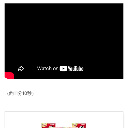
別にどこの誰が一日何時間睡眠だろうがど
うでもいいじゃないですか
【悲報】太鼓の達人、お馴染みのフォント
の使用料が年間6万から年間320万になったの
で変更に
ナナフシモドキと公園へ
「ぞわっとした…」カルディで売っているコ
ーヒーのパッケージが“一瞬怖い”と話題に
wwww
「天才か」いや変態です、宝鐘マリンの
ルアーを作ってタコを釣り上げた動画が葛飾北
（約11分10秒）
斎も大喜びの構図過ぎておもろい件ほか、8月
08日の新着CGまとめ
8月26日にリメイク完結編「FF7リベレーシ
ョン」の新映像が公開！欧州gamescom 2026