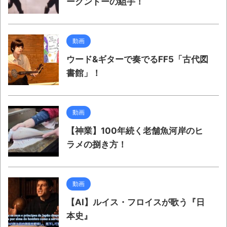
ークンドーの組手！
動画
ウード&ギターで奏でるFF5「古代図
書館」！
動画
【神業】100年続く老舗魚河岸のヒ
ラメの捌き方！
動画
【AI】ルイス・フロイスが歌う『日
本史』