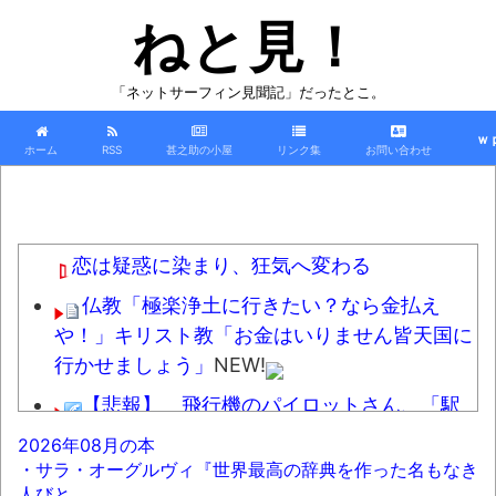
ねと見！
「ネットサーフィン見聞記」だったとこ。
ｗ
ホーム
RSS
甚之助の小屋
リンク集
お問い合わせ
恋は疑惑に染まり、狂気へ変わる
仏教「極楽浄土に行きたい？なら金払え
や！」キリスト教「お金はいりません皆天国に
行かせましょう」
NEW!
【悲報】 飛行機のパイロットさん、「駅
弁」を食べていることがバレる……
NEW!
2026年08月の本
・サラ・オーグルヴィ『世界最高の辞典を作った名もなき
【悲報】九州名物の鶏刺しを食べた医師、
人びと