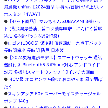
扇風機 unifun【2024新型 手持ち/首掛け/卓上/スマ
ホスタンド4WAY】
●
【セット商品】 マルちゃん ZUBAAAN! 3種セッ
ト (背脂濃厚醤油、旨コク濃厚味噌、にんにく旨豚
醤油 各3食パック3袋 計9袋)
●
ロゴス(LOGOS) 保冷剤 倍速凍結・氷点下パック
長時間保冷 長時間 防災 日本製
●
【2024究極進歩モデル】スマートウォッチ 通話
機能付き Bluetooth5.3 iPhone対応 アンドロイド
対応 多機能スマートウォッチ 1.9インチ大画面
●
14CM級 オニヤンマ 虫除け おにやんま 風で羽ば
たく
●
スキンアクア 50+ スーパーモイスチャージェル
ポンプ 140g