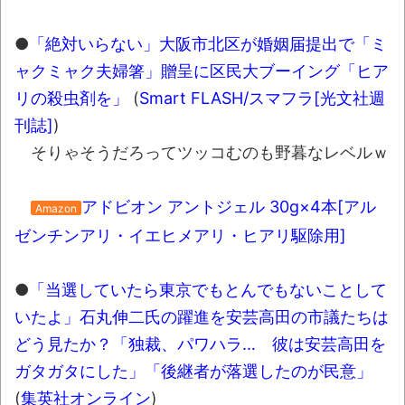
ｗ
新装版「ご冗談でしょう、ファインマンさ
●
「絶対いらない」大阪市北区が婚姻届提出で「ミ
ん（上）（下）」発売
ャクミャク夫婦箸」贈呈に区民大ブーイング「ヒア
【画像】整形で2400万円超えの美女、水着
リの殺虫剤を」
(
Smart FLASH/スマフラ[光文社週
グラビアに挑戦
刊誌]
)
そりゃそうだろってツッコむのも野暮なレベルｗ
歴ログは10周年ですがnoteに引っ越します
アドビオン アントジェル 30g×4本[アル
進撃の巨人シーズン7 ファイナルシーズンの
Amazon
感想
ゼンチンアリ・イエヒメアリ・ヒアリ駆除用]
TBS「マツコの知らない世界」スタグル特
●
「当選していたら東京でもとんでもないことして
集でほとんど紹介されなかったJリーグ…なら
ば自分たちで紹介だ！
いたよ」石丸伸二氏の躍進を安芸高田の市議たちは
どう見たか？「独裁、パワハラ… 彼は安芸高田を
時代の流れ
ガタガタにした」「後継者が落選したのが民意」
【衝撃】道志村の骨や服、沢の上流から流
(
集英社オンライン
)