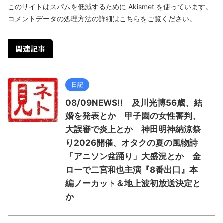
このサイトはスパムを低減するために Akismet を使っています。
コメントデータの処理方法の詳細はこちらをご覧ください
。
関連記事
日記
08/09NEWS!! 及川光博56歳、結
婚を発表とか 甲子園の女性審判、
大誤審で炎上とか 神田明神納涼祭
り2026開催、オタクの夏の風物詩
「アニソン盆踊り」大盛況とか 金
ローで二宮和也主演『8番出口』本
編ノーカット＆地上波初放送決定と
か