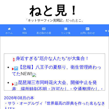
ねと見！
「ネットサーフィン見聞記」だったとこ。
ｗ
ホーム
RSS
甚之助の小屋
リンク集
お問い合わせ
身近すぎる“厄介な人たち”が大集合！
【悲報】八王子の夏祭り、衛生管理終わっ
てた
NEW!
琵琶湖三市同時花火大会、開催中止を発
表 場所時刻不明・許可なし・交通整理なし・
市が関与否定
NEW!
2026年08月の本
・サラ・オーグルヴィ『世界最高の辞典を作った名もなき
警視庁の担当者「飯塚幸三を逮捕しなくて
人びと