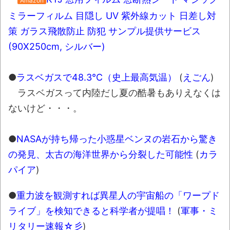
Amazon
ミラーフィルム 目隠し UV 紫外線カット 日差し対
策 ガラス飛散防止 防犯 サンプル提供サービス
(90X250cm, シルバー)
●
ラスベガスで48.3℃（史上最高気温）
(
えごん
)
ラスベガスって内陸だし夏の酷暑もありえなくは
ないけど・・・。
●
NASAが持ち帰った小惑星ベンヌの岩石から驚き
の発見、太古の海洋世界から分裂した可能性
(
カラ
パイア
)
●
重力波を観測すれば異星人の宇宙船の「ワープド
ライブ」を検知できると科学者が提唱！
(
軍事・ミ
リタリー速報☆彡
)