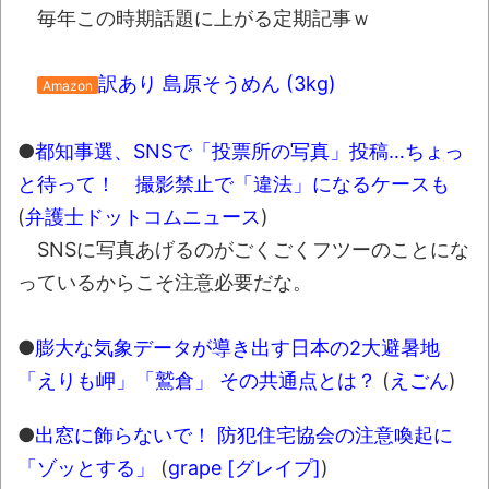
毎年この時期話題に上がる定期記事ｗ
訳あり 島原そうめん (3kg)
Amazon
●
都知事選、SNSで「投票所の写真」投稿…ちょっ
と待って！ 撮影禁止で「違法」になるケースも
(
弁護士ドットコムニュース
)
SNSに写真あげるのがごくごくフツーのことにな
っているからこそ注意必要だな。
●
膨大な気象データが導き出す日本の2大避暑地
「えりも岬」「鷲倉」 その共通点とは？
(
えごん
)
●
出窓に飾らないで！ 防犯住宅協会の注意喚起に
「ゾッとする」
(
grape [グレイプ]
)