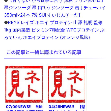
●
【甘くない から食事に合う 無糖 プリン体ゼロ】
翠ジンソーダ 翠 (すい) ジンソーダ 缶 [ チューハイ
350ml×24本 7% SUI すいじんそーだ]
●
REYS レイズ ホエイ プロテイン 山澤 礼明 監修
1kg 国内製造 ビタミン7種配合 WPCプロテイン ぷ
ろていん ホエイプロテイン (オレンジ風味)
この記事と一緒に読まれている記事
07/09NEWS!! 自民
04/28NEWS!! 【悲