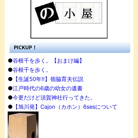
PICKUP！
●
谷根千を歩く。【おまけ編】
●
谷根千を歩く。
●
【生誕50年!!】嶺脇育夫伝説
●
江戸時代の6歳の幼女の遺書
●
今更だけど須賀神社行ってきた。
●
【旭川発】Cajon（カホン）6sesについて