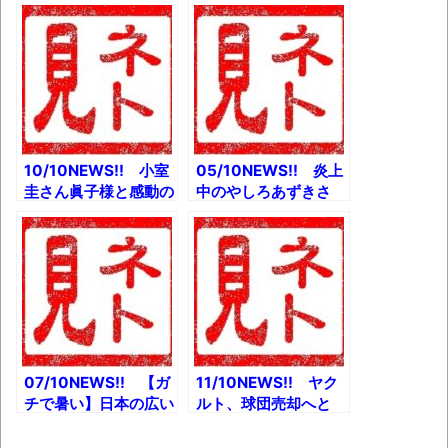
た場合の対処方針』発
映画、2022年公開と
表へとか 第1回開示
か 【悲報】「東京は
請求ポビドンヨードう
２週間後インドにな
がい会見資料とか 飛
る」とか
行機内でのマスク拒否
男性の行為、法的問題
は？とか
10/10NEWS!! 小室
05/10NEWS!! 炎上
圭さん眞子様と感動の
中のやしろあずきさ
再会へ！とか 【朗
ん、橋本環奈にフォロ
報】山寺宏一31歳年
ーを外されるwとか
下アイドル妻に大興奮
ロシア戦勝記念日パレ
とか 【速報】レギュ
ード、あり得ないショ
ラーガソリン200円
ボさで世界中ビックリ
突破とか
とか 【朗報？】自衛
官採用時のタトゥー
OKへ！とか
07/10NEWS!! 【ガ
11/10NEWS!! ヤク
チで暑い】日本の広い
ルト、球団売却へと
範囲で『熱中症警戒ア
か コロナ&猛威“イ
ラート』発表！とか
ンフル流行”検査キッ