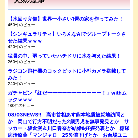
人気の記事
【水回り完備】世界一小さい1畳の家を作ってみた！
450件のビュー
【シンギュラリティ】いろんなAIでグループトークさ
せた結果ｗｗｗ
420件のビュー
猛暑の中、弱っていたハチドリに水を与えた結果！
260件のビュー
ラジコン飛行機のコックピットに小型カメラ搭載して
みた！
240件のビュー
ガチャピン「紅だーーーーーーーーーーー！」withム
ックｗｗｗ
180件のビュー
08/03NEWS!! 高市首相あす熊本地震被災地訪問と
か 岡山で行方不明だった2歳男児を無事発見とか サ
ッカー・板倉滉＆川口春奈が結婚&妊娠発表とか 糖尿
病治療薬「マンジャロ」25％値下げとか お台場ユニ