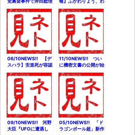
党裏金事件で岸田総理
報】ふかわりょう、わ
ら不起訴 東京地検特
いせつ行為で賠償命令
捜部とか 石丸伸二さ
とか 鷲宮神社ゆるキ
ん、生放送で放送事故
ャラ「かがみん」新た
を起こしまくり『石丸
な土着神となるとか
構文』トレンド入りと
ノンタン豆知識とか
か 「不要不急の外出
避けて」と日本救急医
学会とか 【都知事
選】街中にRシール多
06/10NEWS!! 【デ
11/10NEWS!! つい
数貼られてたとか
スハラ】安楽死が容認
に機密文書の公開が始
された日本を描いた漫
まった！ケネディ大統
画が話題にとか 無免
領暗殺事件とか アイ
許運転男「彼女に免許
ドルと付き合ってるけ
持ってないとバレたく
ど背徳感やばすぎｗと
なかった」→検察官が
か マリオのジャンプ
激怒とか
のアルゴリズムとか
09/10NEWS!! 河野
05/10NEWS!! 「ド
大臣『UFOに遭遇し
ラゴンボール超」新作