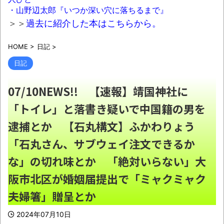
いい理由を考えるために1000ページもの法解
・山野辺太郎『いつか深い穴に落ちるまで』
釈書を読んだ」
NEW!
＞＞
過去に紹介した本はこちらから。
カズレーザー、車の任意保険を巡り持論
HOME
>
日記
>
「強制しろよ！」「保険にも入れないヤツは運
転すんなよ」
NEW!
日記
日本韓国台湾「少子化です」←わかる 中
07/10NEWS!! 【速報】靖国神社に
国北朝鮮「少子化です」←強権国家でも止めら
「トイレ」と落書き疑いで中国籍の男を
れないのかよ
NEW!
逮捕とか 【石丸構文】ふかわりょう
【画像】あのちゃん、なんか別人になる
NEW!
「石丸さん、サブウェイ注文できるか
誤って脳幹を摘出された女性､重篤な植物状
な」の切れ味とか 「絶対いらない」大
態だが､意識は正常で何かを思考していると判
阪市北区が婚姻届提出で「ミャクミャク
明・・・
NEW!
夫婦箸」贈呈とか
元ジャンポケ斉藤被告、ガチでぶっ壊れて
しまう
NEW!
2024年07月10日