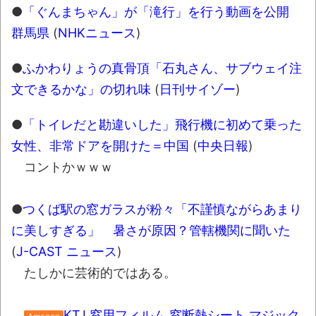
●
「ぐんまちゃん」が「滝行」を行う動画を公開
群馬県
(
NHKニュース
)
●
ふかわりょうの真骨頂「石丸さん、サブウェイ注
文できるかな」の切れ味
(
日刊サイゾー
)
●
「トイレだと勘違いした」飛行機に初めて乗った
女性、非常ドアを開けた＝中国
(
中央日報
)
コントかｗｗｗ
●
つくば駅の窓ガラスが粉々「不謹慎ながらあまり
に美しすぎる」 暑さが原因？管轄機関に聞いた
(
J-CAST ニュース
)
たしかに芸術的ではある。
KTJ 窓用フィルム 窓断熱シート マジック