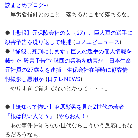
談まとめブログ-
)
かなりお姉さんになったね
厚労省指針とのこと。落ちるとこまで落ちるな。
壊れたエアコンと歌えないボク
バージョンアップ情報更新 AOMEI
●
【悲報】元保険会社の女（27）、巨人軍の選手に
Backupper Standard 8.3.0 などバージョンア
殺害予告を繰り返して逮捕
(
コノユビニュース
)
ップ
●
「惨殺し死刑にします」巨人の選手の個人情報を
高嶋ちさ子、ダウン症の姉が暴行事件！事
載せた“殺害予告”で球団の業務を妨害か 日本生命
件の一部始終と衝撃の結末
元社員の27歳女を逮捕 生保会社在籍時に顧客情
【呆然】北海道旅行ワイ「ウニイクラ丼特
報撮影し悪用か
(
日テレNEWS
)
盛で食うぞ！！！うおおおおおおお
やりすぎて覚えてないとかって・・・。
お！！！！！」→結
果･････････････････････････････
●
【無知って怖い】麻原彰晃を見たZ世代の若者
【動画】カニ、ちょっかい出してきた陰に
「根は良い人そう」
(
やらおん！
)
ブチギレ
あの事件を知らない世代ならこういう反応にもな
長野県のなめこのデカさが規格外だったｗ
るだろうなぁ。