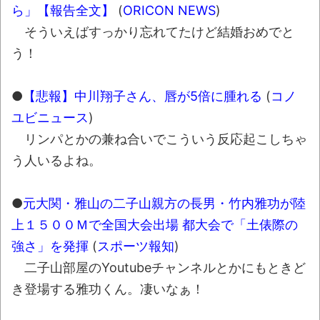
wwwwwwwwwwww
ら」【報告全文】
(
ORICON NEWS
)
全方位青い芝包囲網すぎて色々見失う、新
そういえばすっかり忘れてたけど結婚おめでと
しい仕事観
う！
見ていると！悲しくなってしまう猫の画像
の数々！！
●
【悲報】中川翔子さん、唇が5倍に腫れる
(
コノ
ユビニュース
)
Powered by livedoor 相互RSS
リンパとかの兼ね合いでこういう反応起こしちゃ
う人いるよね。
●
元大関・雅山の二子山親方の長男・竹内雅功が陸
上１５００Ｍで全国大会出場 都大会で「土俵際の
強さ」を発揮
(
スポーツ報知
)
二子山部屋のYoutubeチャンネルとかにもときど
き登場する雅功くん。凄いなぁ！