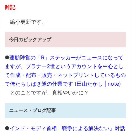
「これはレジェンド…」あるX民の暗室から
雑記
発掘されたというノベルティグッズが昭和すぎ
るｗｗｗ
NEW!
縮小更新です。
【歓喜】麻婆豆腐さん、「これ」使って作
るとクッソ美味いことが判明ｗｗｗｗｗｗｗ
今日のピックアップ
NEW!
●
蓮舫陣営の「R」ステッカーがニュースになって
深夜に車運転する時信号守ってる？
NEW!
ますが、プラナー2世というアカウントを中心とし
【相撲】日本で唯一！「鬢付け油」をつく
て作成・配布・販売・ネットプリントしているもの
る職人の世界！
NEW!
で俺たちしばき隊の仕業です
(
田山たかし | note
)
【珍事】サッカーの試合が原因で交通事故
とのことですが、真相やいかに？
が起きてしまう。
NEW!
シカ「全部喰った」 祭り中止
NEW!
ニュース・ブログ記事
【最終日】「一勝千金 6」「MAJOR
2nd（32）」「球詠 19」ほか、最新巻も50％
●
インド・モディ首相「戦争による解決ない」対話