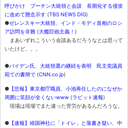
還元！【Amazonマンガ毎週末セール アツいス
呼びかけ プーチン大統領と会談 長期化する侵攻
ポーツ漫画】
NEW!
に改めて懸念示す
(
TBS NEWS DIG
)
翻訳によると「怒った子どもが我慢に我慢
●
ゼレンスキー大統領、インド・モディ首相のロシ
して放った究極の技 これだけは使いたくなか
ア訪問を非難
(
大艦巨砲主義！
)
ったのに・・・」とのこと。
まあいずれこういう会談あるだろうなとは思って
わずか３センチ！ 極小カブトムシ発見
いたけど。。。
【衝撃】韓国で売っている目覚まし時計の
デザインが悪夢すぎるwww
●
バイデン氏、大統領選の継続を表明 民主党議員
まっぷたつに…日本レトロゲーム協会がゲー
宛ての書簡で
(
CNN.co.jp
)
ムソフトCDの劣化について問題提起 他
●
【悲報】東京都庁職員、小池再任したのになぜか
別にどこの誰が一日何時間睡眠だろうがど
周囲に笑顔が全くないwww
(
ラビット速報
)
うでもいいじゃないですか
現場は現場でまた違った苦労があるんだろうな。
8月26日にリメイク完結編「FF7リベレーシ
ョン」の新映像が公開！欧州gamescom 2026
●
【速報】靖国神社に「トイレ」と落書き疑い、中
にて