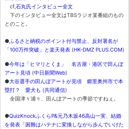
されてきた可能性・・・・・・・・・
cf,
石丸氏インタビュー全文
オーストラリアの男性飛行家 太平洋横断
下のインタビュー全文はTBSラジオ某番組のもの
飛行
とのこと。
【中国】パトカーの前で好演技www当たり
屋やお煽り運転など盛りだくさん
●
ふるさと納税のポイント付与禁止、反対署名が
「ム、ムリです・・・」メガネ美人ナース
「100万件突破」と楽天発表
(
HK-DMZ PLUS.COM
)
に入院中のオレのオナサポ懇願したら・・・
●
今年は「ヒマリとくま」 名古屋・港区で田んぼ
「ム、ムリです・・・」メガネ美人ナース
アート見頃
(
中日新聞Web
)
に入院中のオレのオナサポ懇願したら・・・
●
大谷選手の田んぼアートが見頃 郷里奥州市で本
ナチスドイツは何故バルバロッサ作戦とか
塁打？ 愛犬も
(
共同通信
)
いう無茶に踏み切ってしまったのか
全国津々浦々、田んぼアートの季節ですねぇ。
ブログお引越しのお知らせ
まるで親子のような子猫とシェパード
●
QuizKnockふくらP&元乃木坂46高山一実、結婚
【極画像】名古屋の地下鉄
を発表「困難はハテナに変換しながら歩んでいけた