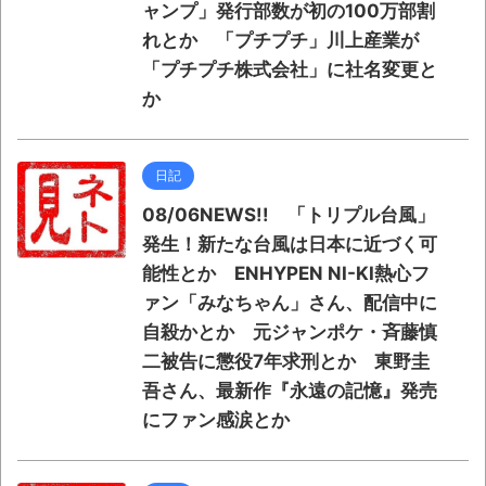
ャンプ」発行部数が初の100万部割
れとか 「プチプチ」川上産業が
「プチプチ株式会社」に社名変更と
か
日記
08/06NEWS!! 「トリプル台風」
発生！新たな台風は日本に近づく可
能性とか ENHYPEN NI-KI熱心フ
ァン「みなちゃん」さん、配信中に
自殺かとか 元ジャンポケ・斉藤慎
二被告に懲役7年求刑とか 東野圭
吾さん、最新作『永遠の記憶』発売
にファン感涙とか