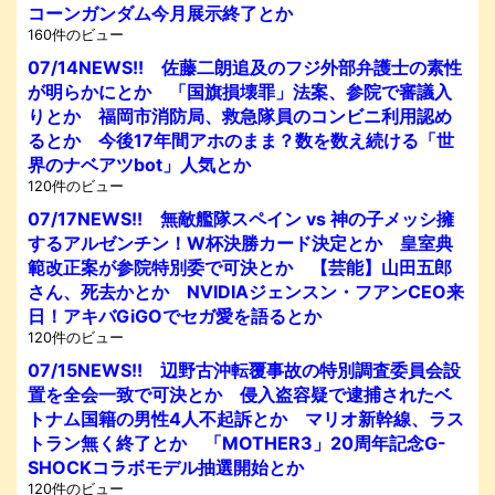
コーンガンダム今月展示終了とか
160件のビュー
07/14NEWS!! 佐藤二朗追及のフジ外部弁護士の素性
が明らかにとか 「国旗損壊罪」法案、参院で審議入
りとか 福岡市消防局、救急隊員のコンビニ利用認め
るとか 今後17年間アホのまま？数を数え続ける「世
界のナベアツbot」人気とか
120件のビュー
07/17NEWS!! 無敵艦隊スペイン vs 神の子メッシ擁
するアルゼンチン！W杯決勝カード決定とか 皇室典
範改正案が参院特別委で可決とか 【芸能】山田五郎
さん、死去かとか NVIDIAジェンスン・フアンCEO来
日！アキバGiGOでセガ愛を語るとか
120件のビュー
07/15NEWS!! 辺野古沖転覆事故の特別調査委員会設
置を全会一致で可決とか 侵入盗容疑で逮捕されたベ
トナム国籍の男性4人不起訴とか マリオ新幹線、ラス
トラン無く終了とか 「MOTHER3」20周年記念G-
SHOCKコラボモデル抽選開始とか
120件のビュー