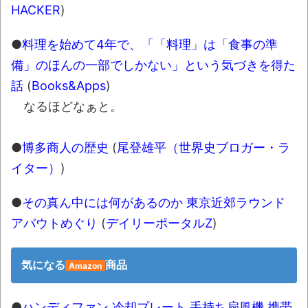
HACKER
)
●
料理を始めて4年で、「「料理」は「食事の準
備」のほんの一部でしかない」という気づきを得た
話
(
Books&Apps
)
なるほどなぁと。
●
博多商人の歴史
(
尾登雄平（世界史ブロガー・ラ
イター）
)
●
その真ん中には何があるのか 東京近郊ラウンド
アバウトめぐり
(
デイリーポータルZ
)
気になる
商品
Amazon
●
ハンディファン 冷却プレート 手持ち扇風機 携帯