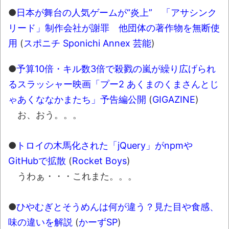
●
日本が舞台の人気ゲームが“炎上” 「アサシンク
リード」制作会社が謝罪 他団体の著作物を無断使
用
(
スポニチ Sponichi Annex 芸能
)
●
予算10倍・キル数3倍で殺戮の嵐が繰り広げられ
るスラッシャー映画「プー2 あくまのくまさんとじ
ゃあくななかまたち」予告編公開
(
GIGAZINE
)
お、おう。。。
●
トロイの木馬化された「jQuery」がnpmや
GitHubで拡散
(
Rocket Boys
)
うわぁ・・・これまた。。。
●
ひやむぎとそうめんは何が違う？見た目や食感、
味の違いを解説
(
かーずSP
)