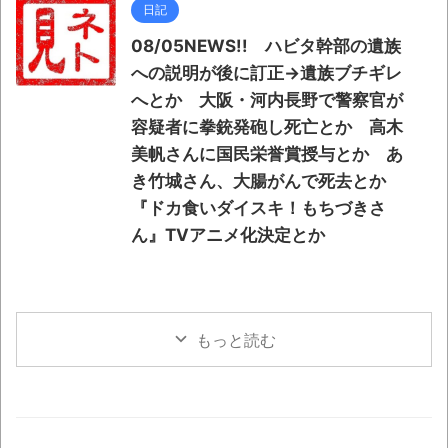
日記
08/05NEWS!! ハビタ幹部の遺族
への説明が後に訂正→遺族ブチギレ
へとか 大阪・河内長野で警察官が
容疑者に拳銃発砲し死亡とか 高木
美帆さんに国民栄誉賞授与とか あ
き竹城さん、大腸がんで死去とか
『ドカ食いダイスキ！もちづきさ
ん』TVアニメ化決定とか
もっと読む