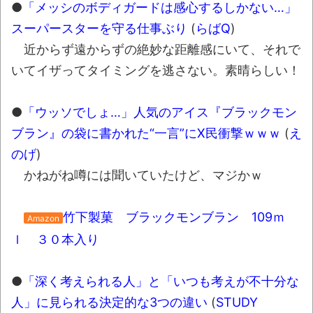
●
「メッシのボディガードは感心するしかない…」
スーパースターを守る仕事ぶり
(
らばQ
)
近からず遠からずの絶妙な距離感にいて、それで
いてイザってタイミングを逃さない。素晴らしい！
●
「ウッソでしょ…」人気のアイス『ブラックモン
ブラン』の袋に書かれた“一言”にX民衝撃ｗｗｗ
(
え
のげ
)
かねがね噂には聞いていたけど、マジかｗ
竹下製菓 ブラックモンブラン 109ｍ
Amazon
ｌ ３０本入り
●
「深く考えられる人」と「いつも考えが不十分な
人」に見られる決定的な3つの違い
(
STUDY