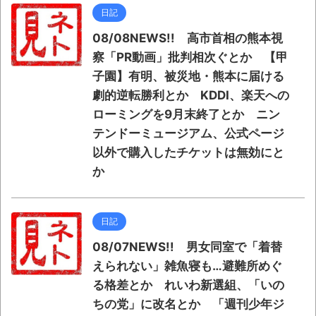
日記
08/08NEWS!! 高市首相の熊本視
察「PR動画」批判相次ぐとか 【甲
子園】有明、被災地・熊本に届ける
劇的逆転勝利とか KDDI、楽天への
ローミングを9月末終了とか ニン
テンドーミュージアム、公式ページ
以外で購入したチケットは無効にと
か
日記
08/07NEWS!! 男女同室で「着替
えられない」雑魚寝も…避難所めぐ
る格差とか れいわ新選組、「いの
ちの党」に改名とか 「週刊少年ジ