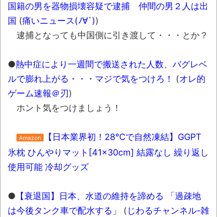
国籍の男を器物損壊容疑で逮捕 仲間の男２人は出
凡庸な悪
国
(
痛いニュース(ﾉ∀`)
)
お前らの身体の悩み教えてくれ
逮捕となっても中国側に引き渡して・・・とか？
「アメリカのヤンキーがアジア人にケンカ
を売った結果ｗｗｗ」 ほか
●
熱中症により一週間で搬送された人数、バグレベ
【読書感想】山野辺太郎『いつか深い穴に
ルで膨れ上がる・・・マジで気をつけろ！
(
オレ的
落ちるまで』
ゲーム速報＠刃
)
映画ちいかわ観に行ったので感想を書きま
ホント気をつけましょう！
す(若干ネタバレあり) 26/07/25
【日本業界初！28℃で自然凍結】GGPT
マケイン9巻＆アニメ公式ガイド感想
Amazon
氷枕 ひんやりマット[41×30cm] 結露なし 繰り返し
独学で挑んだ2026年二級建築士学科試験結
使用可能 冷却グッズ
果速報（仮）
体験談：仕事で同じビルの中に入っている
●
【衰退国】日本、水道の維持を諦める 「過疎地
グループ会社の嫁子 [ほのぼの]
は今後タンク車で配水する」
(
じわるチャンネル-雑
葉月つばさちゃん、昔から見てるんだけど