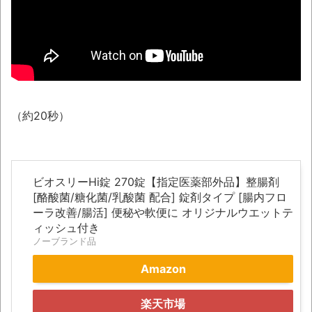
レトロパソコンの雑誌掲載プログラムリス
トを打ち込んだゲームプレイ動画で当時が懐か
しい。
NEW!
積水ハウス「地面師に55億円騙し取られ
た…」 ワイ「はえーかわいそう…会社滅茶苦茶
やろなぁ」
NEW!
（約20秒）
「これで11万取られたの!?」あるX民が玄関
ドアノブの修理を頼んだら…とんでもない事に
なった
ビオスリーHi錠 270錠【指定医薬部外品】整腸剤
「題名のない音楽会」ゲーム音楽批判から
[酪酸菌/糖化菌/乳酸菌 配合] 錠剤タイプ [腸内フロ
36年 ～因果な逆転劇～
ーラ改善/腸活] 便秘や軟便に オリジナルウエットテ
ィッシュ付き
50歳になりました
ノーブランド品
凡庸な悪
Amazon
お前らの身体の悩み教えてくれ
楽天市場
『FF15』が発売10周年！ノクティスフィギ