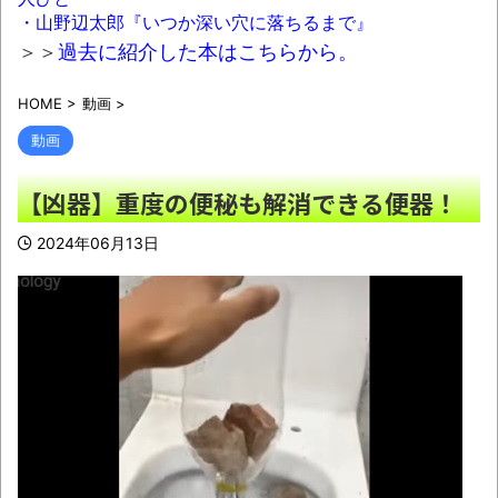
→爆死 ちいかわの監督「原作に忠実に」→爆
・山野辺太郎『いつか深い穴に落ちるまで』
売れ
NEW!
＞＞
過去に紹介した本はこちらから。
【動画】自動ドアの仕組みを理解した富山
HOME
>
動画
>
のツバメが賢い。
NEW!
動画
富裕層の｢ペット離れ｣が止まらない・・・
NEW!
【凶器】重度の便秘も解消できる便器！
渡邊渚さん「私がPTSDと診断された当時、
2024年06月13日
世間はまだPTSDという言葉は浸透されていま
せんでした」
NEW!
北海道江別大学生殺人事件、主犯格の川口
被告(19)に無期懲役の判決
NEW!
日本などのSNSを埋め尽くす「釜山病」と
は？「ソウル病」に続く新ワード！
NEW!
ウード&ギターで奏でるFF5「古代図書
館」！
NEW!