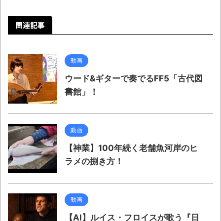
関連記事
動画
ウード&ギターで奏でるFF5「古代図
書館」！
動画
【神業】100年続く老舗魚河岸のヒ
ラメの捌き方！
動画
【AI】ルイス・フロイスが歌う『日