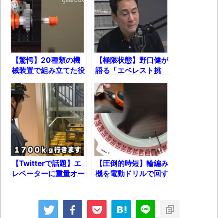
長野県のなめこのデカさが規格外だったｗ
ｗ
新装版「ご冗談でしょう、ファインマンさ
ん（上）（下）」発売
【驚愕】20種類の機
【極限状態】野口健が
【画像】整形で2400万円超えの美女、水着
械装置で組み立てた役
語る「エベレスト挑
グラビアに挑戦
に立たないレゴマシン
戦」で生死を分けた不
ｗ
思議な知らせとは？
歴ログは10周年ですがnoteに引っ越します
進撃の巨人シーズン7 ファイナルシーズンの
感想
TBS「マツコの知らない世界」スタグル特
【Twitterで話題】エ
【圧倒的時短】輪編み
集でほとんど紹介されなかったJリーグ…なら
レベーターに重量オー
機を電動ドリルで回す
ば自分たちで紹介だ！
バーのおもりを乗せた
とニット帽がまさかの
らどうなるのか？
○○分！？
時代の流れ