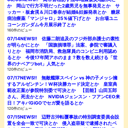
か 岡山で行方不明だった2歳男児を無事発見とか サ
ッカー・板倉滉＆川口春奈が結婚&妊娠発表とか 糖尿
病治療薬「マンジャロ」25％値下げとか お台場ユニ
コーンガンダム今月展示終了とか
160件のビュー
07/14NEWS!! 佐藤二朗追及のフジ外部弁護士の素性
が明らかにとか 「国旗損壊罪」法案、参院で審議入
りとか 福岡市消防局、救急隊員のコンビニ利用認め
るとか 今後17年間アホのまま？数を数え続ける「世
界のナベアツbot」人気とか
120件のビュー
07/17NEWS!! 無敵艦隊スペイン vs 神の子メッシ擁
するアルゼンチン！W杯決勝カード決定とか 皇室典
範改正案が参院特別委で可決とか 【芸能】山田五郎
さん、死去かとか NVIDIAジェンスン・フアンCEO来
日！アキバGiGOでセガ愛を語るとか
120件のビュー
07/15NEWS!! 辺野古沖転覆事故の特別調査委員会設
置を全会一致で可決とか 侵入盗容疑で逮捕されたベ