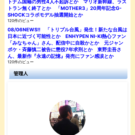
トナム国籍の男性4人不起訴とか マリオ新幹線、ラス
トラン無く終了とか 「MOTHER3」20周年記念G-
SHOCKコラボモデル抽選開始とか
120件のビュー
08/06NEWS!! 「トリプル台風」発生！新たな台風は
日本に近づく可能性とか ENHYPEN NI-KI熱心ファン
「みなちゃん」さん、配信中に自殺かとか 元ジャン
ポケ・斉藤慎二被告に懲役7年求刑とか 東野圭吾さ
ん、最新作『永遠の記憶』発売にファン感涙とか
120件のビュー
管理人