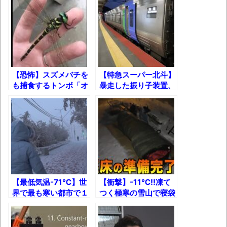
葉月つばさちゃん、昔から見てるんだけど
かなりお姉さんになったね
壊れたエアコンと歌えないボク
バージョンアップ情報更新 AOMEI
【恐怖】スズメバチを
【特急スーパー北斗】
Backupper Standard 8.3.0 などバージョンア
も捕食するトンボ「オ
暴走した振り子装置、
ップ
ニヤンマ」その驚きの
まさかの止め方ｗ
生態！
高嶋ちさ子、ダウン症の姉が暴行事件！事
件の一部始終と衝撃の結末
【呆然】北海道旅行ワイ「ウニイクラ丼特
盛で食うぞ！！！うおおおおおおお
お！！！！！」→結
果･････････････････････････････
【最低気温-71℃】世
【衝撃】-11℃!!凍て
界で最も寒い都市で１
つく極寒の雪山で寝袋
【動画】カニ、ちょっかい出してきた陰に
時間外出した結果！
だけで寝てみた結果！
ブチギレ