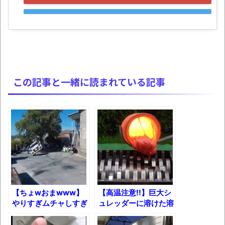
ュアなどが当たる記念くじが登場です
みんななんだかんだ言ってお金持ってんじ
ゃん
「アメリカのヤンキーがアジア人にケンカ
を売った結果ｗｗｗ」 ほか
この記事と一緒に読まれている記事
【読書感想】山野辺太郎『いつか深い穴に
落ちるまで』
映画ちいかわ観に行ったので感想を書きま
す(若干ネタバレあり) 26/07/25
マケイン9巻＆アニメ公式ガイド感想
独学で挑んだ2026年二級建築士学科試験結
果速報（仮）
【ちょwおまwww】
【高温注意!!】巨大シ
やりすぎムチャしすぎ
ュレッダーに溶けた溶
体験談：仕事で同じビルの中に入っている
なラリードライバーた
岩を注ぐとどうなる？
グループ会社の嫁子 [ほのぼの]
ちｗ