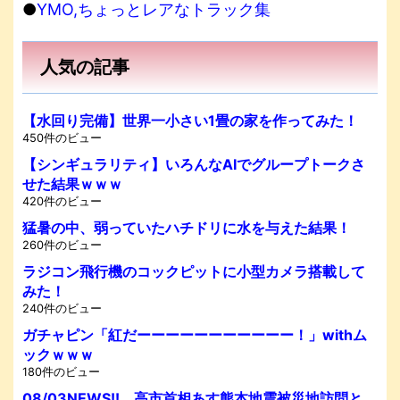
●
YMO,ちょっとレアなトラック集
人気の記事
【水回り完備】世界一小さい1畳の家を作ってみた！
450件のビュー
【シンギュラリティ】いろんなAIでグループトークさ
せた結果ｗｗｗ
420件のビュー
猛暑の中、弱っていたハチドリに水を与えた結果！
260件のビュー
ラジコン飛行機のコックピットに小型カメラ搭載して
みた！
240件のビュー
ガチャピン「紅だーーーーーーーーーーー！」withム
ックｗｗｗ
180件のビュー
08/03NEWS!! 高市首相あす熊本地震被災地訪問と