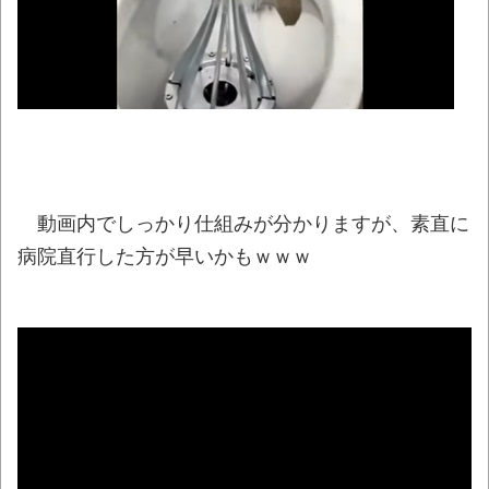
【画像】JK「なぁこれウチの気持ちやね
ん、全部食べてな！」
NEW!
【悲報】生成AI、メモリやSSDだけでなく
「マザーボード」まで値上げさせてしまいそう
NEW!
【動画】泳いでいる途中で足がつく事に気
動画内でしっかり仕組みが分かりますが、素直に
付いたチワワが可愛すぎるｗｗｗｗ
NEW!
病院直行した方が早いかもｗｗｗ
ジャンポケ斉藤「同意があったんです。本
当です。信じて下さい」 ←何でこの主張が通
らないの？
NEW!
豚汁がたいへん好きなのだが、最近見か
けるようになった豚汁専門店の豚汁に不満を感
じることがある「この工程はマストだ」「自分
の理想はこれだ！」
NEW!