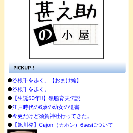
PICKUP！
●
谷根千を歩く。【おまけ編】
●
谷根千を歩く。
●
【生誕50年!!】嶺脇育夫伝説
●
江戸時代の6歳の幼女の遺書
●
今更だけど須賀神社行ってきた。
●
【旭川発】Cajon（カホン）6sesについて