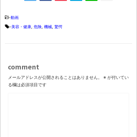
【衝撃】道志村の骨や服、沢の上流から流
されてきた可能性・・・・・・・・・
-
動画
オーストラリアの男性飛行家 太平洋横断
-
美容・健康
,
危険
,
機械
,
驚愕
飛行
【中国】パトカーの前で好演技www当たり
屋やお煽り運転など盛りだくさん
「ム、ムリです・・・」メガネ美人ナース
comment
に入院中のオレのオナサポ懇願したら・・・
「ム、ムリです・・・」メガネ美人ナース
メールアドレスが公開されることはありません。
※
が付いてい
る欄は必須項目です
に入院中のオレのオナサポ懇願したら・・・
ナチスドイツは何故バルバロッサ作戦とか
いう無茶に踏み切ってしまったのか
ブログお引越しのお知らせ
まるで親子のような子猫とシェパード