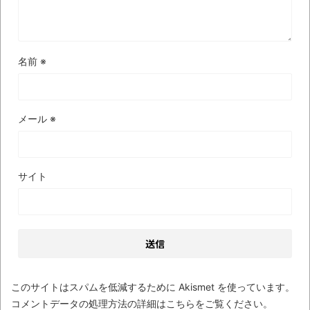
【極画像】名古屋の地下鉄
wwwwwwwwwwww
全方位青い芝包囲網すぎて色々見失う、新
名前
※
しい仕事観
見ていると！悲しくなってしまう猫の画像
の数々！！
メール
※
Powered by livedoor 相互RSS
サイト
このサイトはスパムを低減するために Akismet を使っています。
コメントデータの処理方法の詳細はこちらをご覧ください
。