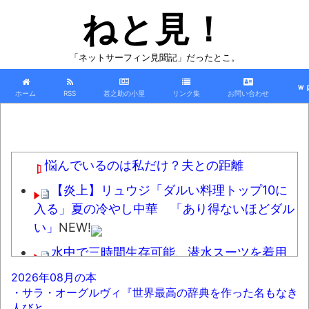
ねと見！
「ネットサーフィン見聞記」だったとこ。
ｗ
ホーム
RSS
甚之助の小屋
リンク集
お問い合わせ
悩んでいるのは私だけ？夫との距離
【炎上】リュウジ「ダルい料理トップ10に
入る」夏の冷やし中華 「あり得ないほどダル
い」
NEW!
水中で三時間生存可能、潜水スーツを着用
させた水中用ゴキブリを開発
NEW!
2026年08月の本
・サラ・オーグルヴィ『世界最高の辞典を作った名もなき
福田雄一「新ケロロに福田組が出ます！」
人びと