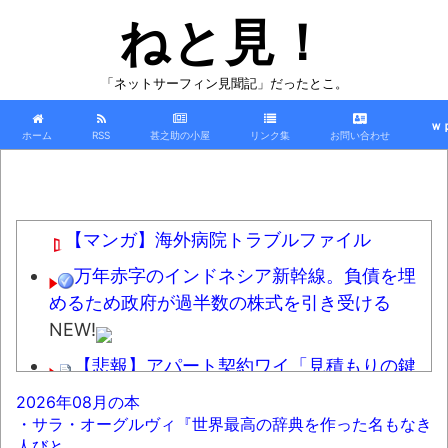
ねと見！
「ネットサーフィン見聞記」だったとこ。
ｗ
ホーム
RSS
甚之助の小屋
リンク集
お問い合わせ
【マンガ】海外病院トラブルファイル
万年赤字のインドネシア新幹線。負債を埋
めるため政府が過半数の株式を引き受ける
NEW!
【悲報】アパート契約ワイ「見積もりの鍵
交換費20万って何ですか？」不動産屋「鍵を新
2026年08月の本
しい物に交換したのです」
NEW!
・サラ・オーグルヴィ『世界最高の辞典を作った名もなき
人びと