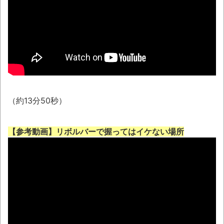
投稿拡散とか 夫・ひろゆき氏に西村ゆか氏
が“離婚”を提示とか 「タトゥー入れてる奴は
全員バカです」彫り師YouTuber・しげちさん
の動画話題とか
NEW!
【衝撃】大分の海岸沿いにある「県道635号
線」は…海が荒れると地獄と化す
【08～10日の新刊】「あくまでクジャク
（約13分50秒）
の話です。8」「アオイホノオ 33」「雷雷雷
7」
【参考動画】リボルバーで握ってはイケない場所
琵琶湖三市同時花火大会、開催中止を発
表 場所時刻不明・許可なし・交通整理なし・
市が関与否定
翻訳によると「怒った子どもが我慢に我慢
して放った究極の技 これだけは使いたくなか
ったのに・・・」とのこと。