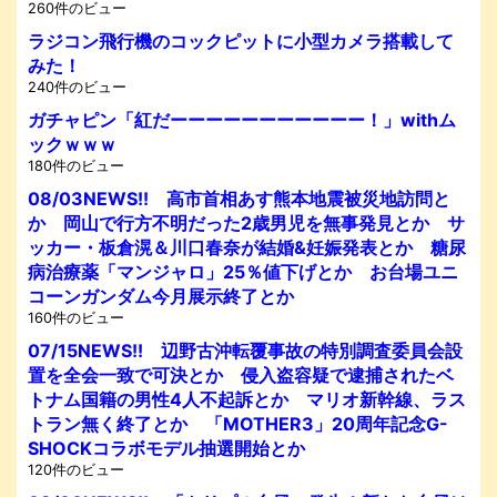
260件のビュー
ラジコン飛行機のコックピットに小型カメラ搭載して
みた！
240件のビュー
ガチャピン「紅だーーーーーーーーーーー！」withム
ックｗｗｗ
180件のビュー
08/03NEWS!! 高市首相あす熊本地震被災地訪問と
か 岡山で行方不明だった2歳男児を無事発見とか サ
ッカー・板倉滉＆川口春奈が結婚&妊娠発表とか 糖尿
病治療薬「マンジャロ」25％値下げとか お台場ユニ
コーンガンダム今月展示終了とか
160件のビュー
07/15NEWS!! 辺野古沖転覆事故の特別調査委員会設
置を全会一致で可決とか 侵入盗容疑で逮捕されたベ
トナム国籍の男性4人不起訴とか マリオ新幹線、ラス
トラン無く終了とか 「MOTHER3」20周年記念G-
SHOCKコラボモデル抽選開始とか
120件のビュー