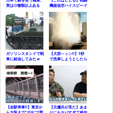
進撃の巨人シーズン7 ファイナルシーズンの
日本で銃を使う職業、
【これはビビる】戦闘
実は○種類以上ある
機超低空ハイスピード
感想
件!!
飛行映像集
TBS「マツコの知らない世界」スタグル特
集でほとんど紹介されなかったJリーグ…なら
ば自分たちで紹介だ！
時代の流れ
【衝撃】道志村の骨や服、沢の上流から流
ガソリンスタンドで戦
【大胆～ッン!!】1秒
されてきた可能性・・・・・・・・・
車に給油してみたｗ
で洗車しようとしたら
オーストラリアの男性飛行家 太平洋横断
こうなったｗ
飛行
【中国】パトカーの前で好演技www当たり
屋やお煽り運転など盛りだくさん
「ム、ムリです・・・」メガネ美人ナース
に入院中のオレのオナサポ懇願したら・・・
【全駅停車!!】東京か
【元傭兵が見た】あま
「ム、ムリです・・・」メガネ美人ナース
ら大阪まで“ガチ”で普
りにもヤバすぎて絶句