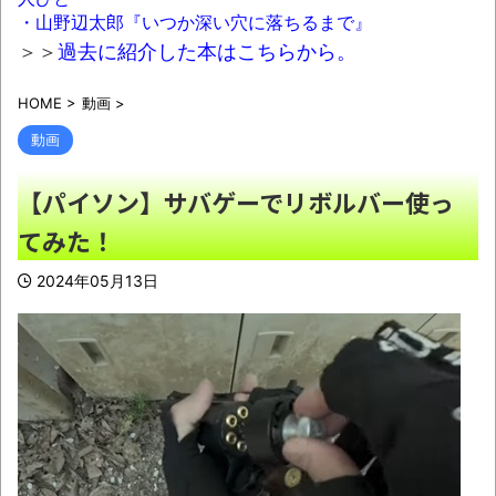
【画像】瀬戸環奈さん、パチ屋にイベント
・山野辺太郎『いつか深い穴に落ちるまで』
来店ｗｗｗｗｗｗｗｗ
NEW!
＞＞
過去に紹介した本はこちらから。
【悲報】韓国人「え待って、何で日本の避
HOME
>
動画
>
難所って10年前と同レベルなの(ドン引き
NEW!
動画
【画像】司会者「ヒントは あのちゃんが寝
【パイソン】サバゲーでリボルバー使っ
る前やってる事やで」あのちゃん「ぼくわかっ
てみた！
たかも」
NEW!
彫り師YouTuber「スミ入れてるヤツ、全員
2024年05月13日
バカです」「ドタキャン当たり前、カネはな
い、挨拶もできない」
NEW!
ギャル2人「トイレ行こー」→そのまま2人
で多目的トイレに入って・・・え？？？女性っ
てこれ普通なの？？？
NEW!
【画像】最近の女子プロレス、もう普通に