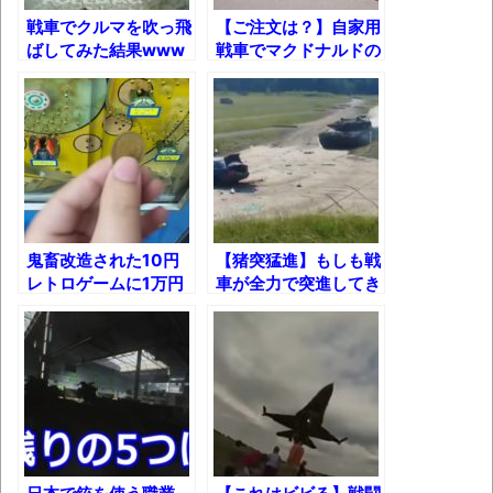
【呆然】北海道旅行ワイ「ウニイクラ丼特
戦車でクルマを吹っ飛
【ご注文は？】自家用
盛で食うぞ！！！うおおおおおおお
ばしてみた結果www
戦車でマクドナルドの
ドライブスルーに行っ
お！！！！！」→結
てみた！
果･････････････････････････････
【動画】カニ、ちょっかい出してきた陰に
ブチギレ
長野県のなめこのデカさが規格外だったｗ
ｗ
鬼畜改造された10円
【猪突猛進】もしも戦
レトロゲームに1万円
車が全力で突進してき
新装版「ご冗談でしょう、ファインマンさ
分ぶっこんでみた結
たら……こうなりま
ん（上）（下）」発売
果!!
す！
【画像】整形で2400万円超えの美女、水着
グラビアに挑戦
歴ログは10周年ですがnoteに引っ越します