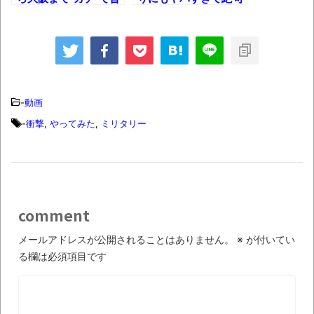
通列車だけで行ってみ
する戦場の裏側とは!?
に入院中のオレのオナサポ懇願したら・・・
た！
ナチスドイツは何故バルバロッサ作戦とか
いう無茶に踏み切ってしまったのか
ブログお引越しのお知らせ
-
動画
まるで親子のような子猫とシェパード
-
衝撃
,
やってみた
,
ミリタリー
【極画像】名古屋の地下鉄
wwwwwwwwwwww
全方位青い芝包囲網すぎて色々見失う、新
しい仕事観
comment
見ていると！悲しくなってしまう猫の画像
メールアドレスが公開されることはありません。
※
が付いてい
の数々！！
る欄は必須項目です
Powered by livedoor 相互RSS