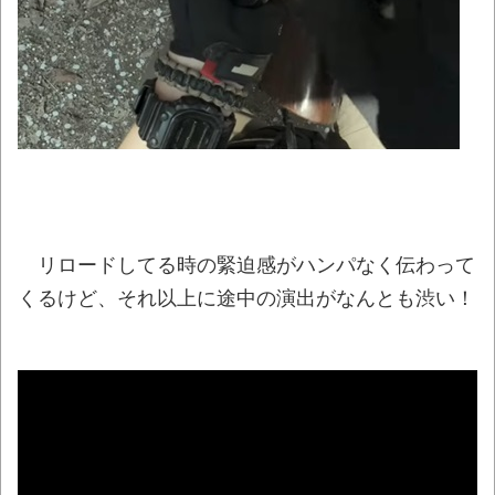
レベルが高い
NEW!
【動画】ゴルフ中の嵐を撮影していた男性
が雷に打たれる事故。
NEW!
蓮舫氏「高市首相は歯科受診を8月6日（原
爆の日）を避けて行くべきお立場ではないでし
ょうか」
NEW!
「昔の自転車には“夜間専用筋トレ器具”が付
いていた…」→今の子供は知らない地獄装置が
リロードしてる時の緊迫感がハンパなく伝わって
コチラｗ
NEW!
くるけど、それ以上に途中の演出がなんとも渋い！
【悲報】テレ東の若手女子アナ「国民が勝
手に我々取材陣にカメラを向けるな！」→炎上
ｗｗｗ
NEW!
ある暑い日の１日
NEW!
08/10NEWS!! 台風15号、11日に東北上陸
のおそれとか イオンモール爆発巡り遺族装う