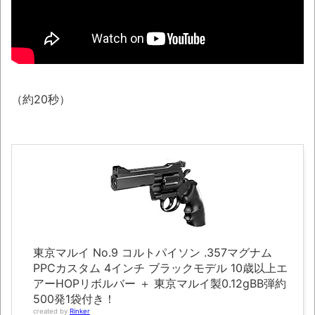
まっぷたつに…日本レトロゲーム協会がゲー
ムソフトCDの劣化について問題提起 他
別にどこの誰が一日何時間睡眠だろうがど
うでもいいじゃないですか
（約20秒）
8月26日にリメイク完結編「FF7リベレーシ
ョン」の新映像が公開！欧州gamescom 2026
にて
凡庸な悪
お前らの身体の悩み教えてくれ
「アメリカのヤンキーがアジア人にケンカ
を売った結果ｗｗｗ」 ほか
東京マルイ No.9 コルトパイソン .357マグナム
【読書感想】山野辺太郎『いつか深い穴に
PPCカスタム 4インチ ブラックモデル 10歳以上エ
落ちるまで』
アーHOPリボルバー ＋ 東京マルイ製0.12gBB弾約
500発1袋付き！
映画ちいかわ観に行ったので感想を書きま
created by
Rinker