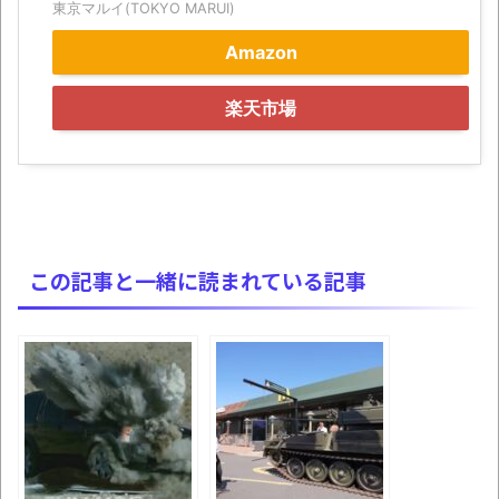
東京マルイ(TOKYO MARUI)
す(若干ネタバレあり) 26/07/25
Amazon
マケイン9巻＆アニメ公式ガイド感想
独学で挑んだ2026年二級建築士学科試験結
楽天市場
果速報（仮）
体験談：仕事で同じビルの中に入っている
グループ会社の嫁子 [ほのぼの]
葉月つばさちゃん、昔から見てるんだけど
かなりお姉さんになったね
この記事と一緒に読まれている記事
壊れたエアコンと歌えないボク
バージョンアップ情報更新 AOMEI
Backupper Standard 8.3.0 などバージョンア
ップ
高嶋ちさ子、ダウン症の姉が暴行事件！事
件の一部始終と衝撃の結末