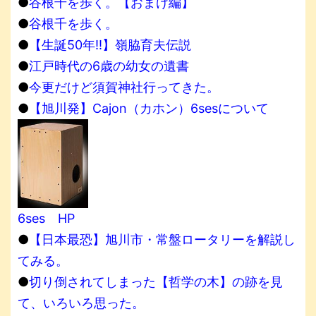
●
谷根千を歩く。【おまけ編】
●
谷根千を歩く。
●
【生誕50年!!】嶺脇育夫伝説
●
江戸時代の6歳の幼女の遺書
●
今更だけど須賀神社行ってきた。
●
【旭川発】Cajon（カホン）6sesについて
6ses HP
●
【日本最恐】旭川市・常盤ロータリーを解説し
てみる。
●
切り倒されてしまった【哲学の木】の跡を見
て、いろいろ思った。