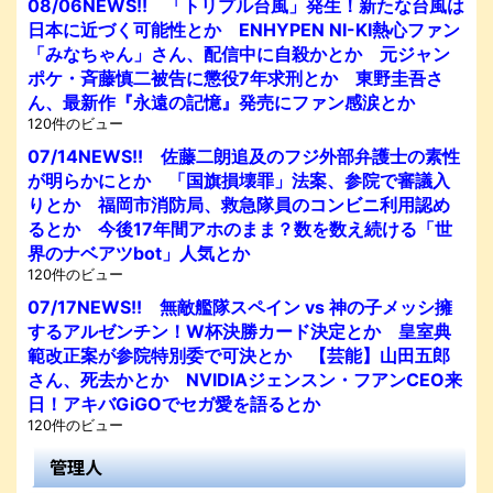
08/06NEWS!! 「トリプル台風」発生！新たな台風は
日本に近づく可能性とか ENHYPEN NI-KI熱心ファン
「みなちゃん」さん、配信中に自殺かとか 元ジャン
ポケ・斉藤慎二被告に懲役7年求刑とか 東野圭吾さ
ん、最新作『永遠の記憶』発売にファン感涙とか
120件のビュー
07/14NEWS!! 佐藤二朗追及のフジ外部弁護士の素性
が明らかにとか 「国旗損壊罪」法案、参院で審議入
りとか 福岡市消防局、救急隊員のコンビニ利用認め
るとか 今後17年間アホのまま？数を数え続ける「世
界のナベアツbot」人気とか
120件のビュー
07/17NEWS!! 無敵艦隊スペイン vs 神の子メッシ擁
するアルゼンチン！W杯決勝カード決定とか 皇室典
範改正案が参院特別委で可決とか 【芸能】山田五郎
さん、死去かとか NVIDIAジェンスン・フアンCEO来
日！アキバGiGOでセガ愛を語るとか
120件のビュー
管理人