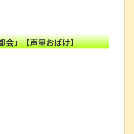
まう
NEW!
”を受けたｗｗｗｗ
NEW!
？
NEW!
都会」【声量おばけ】
ｗｗｗｗｗｗｗ
NEW!
る。
NEW!
9」ほか、最新巻も50％還元！【Amazonマンガ毎週末セ
と誹謗中傷され配信中に泣き出してしまう
これだけは使いたくなかったのに・・・」とのこと。
www
について問題提起 他
すか