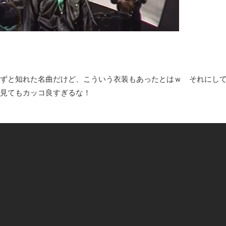
8月26日にリメイク完結編「FF7リベレーション」の新映像が公開！欧
凡庸な悪
お前らの身体の悩み教えてくれ
「アメリカのヤンキーがアジア人にケンカを売った結果ｗｗｗ」
【読書感想】山野辺太郎『いつか深い穴に落ちるまで』
ずと知れた名曲だけど、こういう衣装もあったとはｗ それにして
映画ちいかわ観に行ったので感想を書きます(若干ネタバレあり) 26/
見てもカッコ良すぎるな！
マケイン9巻＆アニメ公式ガイド感想
独学で挑んだ2026年二級建築士学科試験結果速報（仮）
体験談：仕事で同じビルの中に入っているグループ会社の嫁子 [
葉月つばさちゃん、昔から見てるんだけどかなりお姉さんになっ
壊れたエアコンと歌えないボク
バージョンアップ情報更新 AOMEI Backupper Standard 8.3
高嶋ちさ子、ダウン症の姉が暴行事件！事件の一部始終と衝撃の
【呆然】北海道旅行ワイ「ウニイクラ丼特盛で食うぞ！！！うお
･････････････････････････････