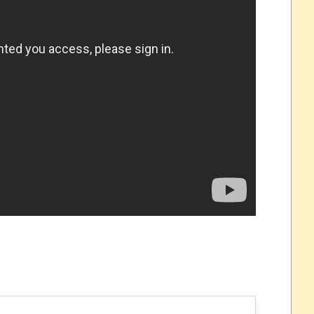
れなかったJリーグ…ならば自分たちで紹介だ！
・・・・・・・
盛りだくさん
サポ懇願したら・・・
サポ懇願したら・・・
しまったのか