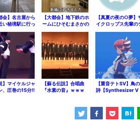
都会】名古屋から
【大都会】地下鉄のホ
【真夏の夜の○夢】
近い秘境駅に行っ
ームにひそむまさかの
イクロップス先輩の
た！
生き物とは!?
ーマ～バイオリンve
説】マイケルジャ
【蘇る伝説】合唱曲
【重音テトSV】鳥の
、圧巻の15分!!
『水素の音』ｗｗｗ
詩【Synthesizer V
AI Cover】