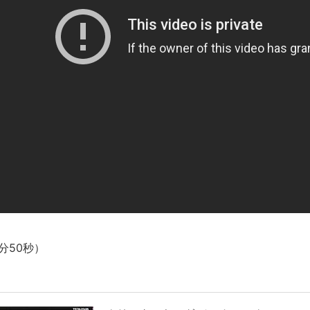
【動画】カニ、ちょっかい出してきた陰にブチギレ
長野県のなめこのデカさが規格外だったｗｗ
新装版「ご冗談でしょう、ファインマンさん（上）（下）」発売
【画像】整形で2400万円超えの美女、水着グラビアに挑戦
歴ログは10周年ですがnoteに引っ越します
進撃の巨人シーズン7 ファイナルシーズンの感想
TBS「マツコの知らない世界」スタグル特集でほとんど紹介さ
時代の流れ
【衝撃】道志村の骨や服、沢の上流から流されてきた可能性・・
オーストラリアの男性飛行家 太平洋横断飛行
【中国】パトカーの前で好演技www当たり屋やお煽り運転など
「ム、ムリです・・・」メガネ美人ナースに入院中のオレのオナ
分50秒）
「ム、ムリです・・・」メガネ美人ナースに入院中のオレのオナ
ナチスドイツは何故バルバロッサ作戦とかいう無茶に踏み切って
ブログお引越しのお知らせ