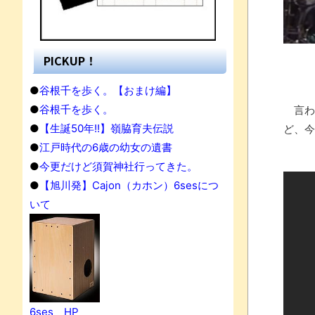
PICKUP！
●
谷根千を歩く。【おまけ編】
●
谷根千を歩く。
言わ
●
【生誕50年!!】嶺脇育夫伝説
ど、今
●
江戸時代の6歳の幼女の遺書
●
今更だけど須賀神社行ってきた。
●
【旭川発】Cajon（カホン）6sesにつ
いて
果
6ses HP