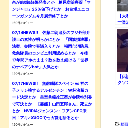
奈が結婚&妊娠発表とか 糖尿病治療薬「マ
ンジャロ」25％値下げとか お台場ユニコ
【大
ーンガンダム今月展示終了とか
一番
160件のビュー
てき
07/14NEWS!! 佐藤二朗追及のフジ外部弁
護士の素性が明らかにとか 「国旗損壊罪」
法案、参院で審議入りとか 福岡市消防局、
救急隊員のコンビニ利用認めるとか 今後
17年間アホのまま？数を数え続ける「世界
のナベアツbot」人気とか
120件のビュー
【伝
クソン
07/17NEWS!! 無敵艦隊スペイン vs 神の
子メッシ擁するアルゼンチン！W杯決勝カ
ード決定とか 皇室典範改正案が参院特別委
で可決とか 【芸能】山田五郎さん、死去か
とか NVIDIAジェンスン・フアンCEO来
日！アキバGiGOでセガ愛を語るとか
-
動画
120件のビュー