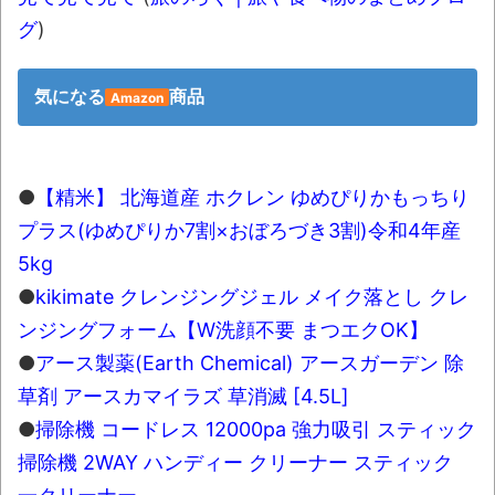
グ
)
気になる
商品
Amazon
●
【精米】 北海道産 ホクレン ゆめぴりかもっちり
プラス(ゆめぴりか7割×おぼろづき3割)令和4年産
5kg
●
kikimate クレンジングジェル メイク落とし クレ
ンジングフォーム【W洗顔不要 まつエクOK】
●
アース製薬(Earth Chemical) アースガーデン 除
草剤 アースカマイラズ 草消滅 [4.5L]
●
掃除機 コードレス 12000pa 強力吸引 スティック
掃除機 2WAY ハンディー クリーナー スティック