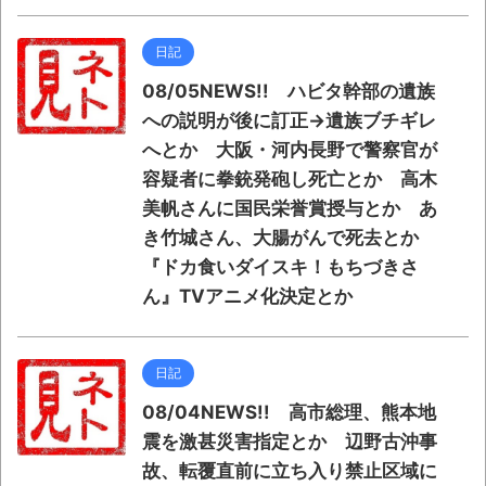
日記
08/05NEWS!! ハビタ幹部の遺族
への説明が後に訂正→遺族ブチギレ
へとか 大阪・河内長野で警察官が
容疑者に拳銃発砲し死亡とか 高木
美帆さんに国民栄誉賞授与とか あ
き竹城さん、大腸がんで死去とか
『ドカ食いダイスキ！もちづきさ
ん』TVアニメ化決定とか
日記
08/04NEWS!! 高市総理、熊本地
震を激甚災害指定とか 辺野古沖事
故、転覆直前に立ち入り禁止区域に