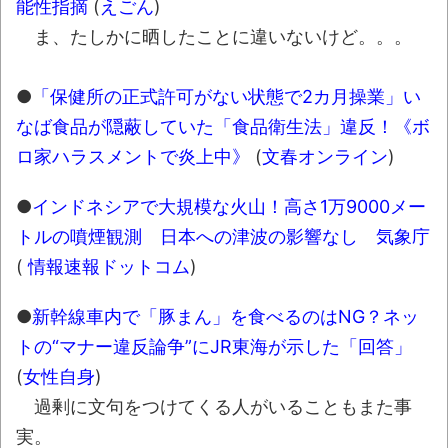
能性指摘
(
えごん
)
体験談：仕事で同じビルの中に入っている
ま、たしかに晒したことに違いないけど。。。
グループ会社の嫁子 [ほのぼの]
葉月つばさちゃん、昔から見てるんだけど
●
「保健所の正式許可がない状態で2カ月操業」い
かなりお姉さんになったね
なば食品が隠蔽していた「食品衛生法」違反！《ボ
壊れたエアコンと歌えないボク
ロ家ハラスメントで炎上中》
(
文春オンライン
)
バージョンアップ情報更新 AOMEI
Backupper Standard 8.3.0 などバージョンア
●
インドネシアで大規模な火山！高さ1万9000メー
ップ
トルの噴煙観測 日本への津波の影響なし 気象庁
(
情報速報ドットコム
)
高嶋ちさ子、ダウン症の姉が暴行事件！事
件の一部始終と衝撃の結末
●
新幹線車内で「豚まん」を食べるのはNG？ネッ
【呆然】北海道旅行ワイ「ウニイクラ丼特
トの“マナー違反論争”にJR東海が示した「回答」
盛で食うぞ！！！うおおおおおおお
(
女性自身
)
お！！！！！」→結
過剰に文句をつけてくる人がいることもまた事
果･････････････････････････････
実。
【動画】カニ、ちょっかい出してきた陰に