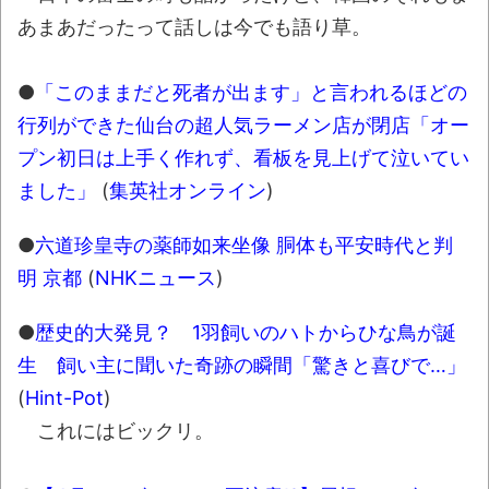
まるで親子のような子猫とシェパード
あまあだったって話しは今でも語り草。
【極画像】名古屋の地下鉄
wwwwwwwwwwww
●
「このままだと死者が出ます」と言われるほどの
行列ができた仙台の超人気ラーメン店が閉店「オー
全方位青い芝包囲網すぎて色々見失う、新
プン初日は上手く作れず、看板を見上げて泣いてい
しい仕事観
ました」
(
集英社オンライン
)
見ていると！悲しくなってしまう猫の画像
の数々！！
●
六道珍皇寺の薬師如来坐像 胴体も平安時代と判
明 京都
(
NHKニュース
)
Powered by livedoor 相互RSS
●
歴史的大発見？ 1羽飼いのハトからひな鳥が誕
生 飼い主に聞いた奇跡の瞬間「驚きと喜びで…」
(
Hint-Pot
)
これにはビックリ。