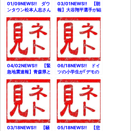
01/09NEWS!! ダウ
03/01NEWS!! 【朗
ンタウン松本人志さん
報】大谷翔平選手が結
芸能活動休止を発表と
婚 相手は日本人女性
か 粗品、万馬券的
とか 【緊急地震速
中！2400万円を被災
報】関東大震災の前
地へ全額寄付とか
兆!?千葉県沖で地震相
【注意】緊急地震速
次ぐ スロースリッ
報、9日10日にメンテ
プ？とか 【政治倫】
ナンスを実施とか 小
裏金問題「何のための
泉進次郎さん、募金を
弁明か」岸田首相、還
募って大荒れしてしま
流の経緯説明できずと
04/02NEWS!! 【緊
06/18NEWS!! ドイ
うとか
か
急地震速報】青森県と
ツの小学生が｢デモの
岩手県で最大震度5弱
手順｣を学ぶ理由と
の地震とか 【悲報】
か ハメネイ師が安倍
人気漫画「薬屋のひと
首相との会談で語った
りごと」作画担当を
こととか 年金問題の
4700万円の脱税で告
発生源がなんだこりゃ
発とか 「読んでいて
案件だったとか
とてもつらい」ハイツ
友の会、まさかの解散
とか
03/18NEWS!! 【騒
05/18NEWS!! 【悲