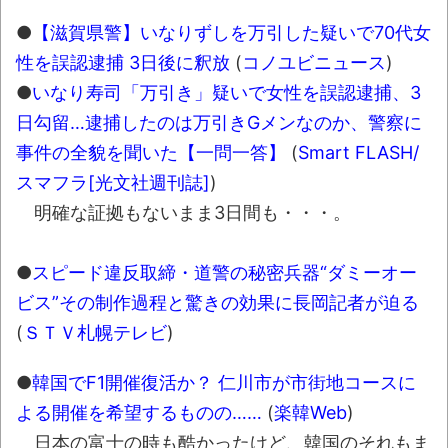
時代の流れ
●
【滋賀県警】いなりずしを万引した疑いで70代女
【衝撃】道志村の骨や服、沢の上流から流
性を誤認逮捕 3日後に釈放
(
コノユビニュース
)
されてきた可能性・・・・・・・・・
●
いなり寿司「万引き」疑いで女性を誤認逮捕、3
オーストラリアの男性飛行家 太平洋横断
日勾留…逮捕したのは万引きGメンなのか、警察に
飛行
事件の全貌を聞いた【一問一答】
(
Smart FLASH/
【中国】パトカーの前で好演技www当たり
スマフラ[光文社週刊誌]
)
屋やお煽り運転など盛りだくさん
明確な証拠もないまま3日間も・・・。
「ム、ムリです・・・」メガネ美人ナース
に入院中のオレのオナサポ懇願したら・・・
●
スピード違反取締・道警の秘密兵器“ダミーオー
ビス”その制作過程と驚きの効果に長岡記者が迫る
「ム、ムリです・・・」メガネ美人ナース
(
ＳＴＶ札幌テレビ
)
に入院中のオレのオナサポ懇願したら・・・
ナチスドイツは何故バルバロッサ作戦とか
●
韓国でF1開催復活か？ 仁川市が市街地コースに
いう無茶に踏み切ってしまったのか
よる開催を希望するものの……
(
楽韓Web
)
ブログお引越しのお知らせ
日本の富士の時も酷かったけど、韓国のそれもま