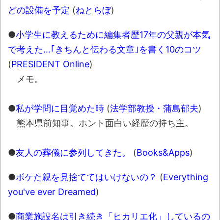
どの設備を予定
(
ねとらぼ
)
●
小学生に教えるために編集者歴17年の父親が本気
で考えた…｢きちんと伝わる文章｣を書く10のコツ
(
PRESIDENT Online
)
メモ。
●
私が学問に目覚めた時
(
法学部教授・蒲島郁夫
)
熊本県前知事。ホント面白い経歴の持ち主。
●
友人の葬儀に参列してきた。
(
Books&Apps
)
●
ボケた親を見捨ててはいけないの？
(
Everything
you've ever Dreamed
)
●
商業施設名は引き続き「ヒカリエ化」しているの