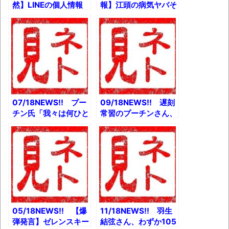
然】LINEの個人情報
報】江頭の病気ヤバそ
問題、全ての画像と動
うとか 旦那に有料で
画を韓国に保管！と
夕食を出してしまう
か 娘が中学生になっ
嫁、発見されるとか
たのでその制服を…と
GACKT「コロナよく
か GIGAZINEの倉庫
ないすか？」「風邪で
破壊問題、判決出ると
すよ」動画発言が波紋
か
とか
07/18NEWS!! プー
09/18NEWS!! 遅刻
チン氏「我々は何ひと
常習のプーチンさん、
つ本気を出していな
待たされる立場にと
い」とか 3年ぶりの
か 【悲報】小室圭夫
夏コミ100「コミケカ
妻、現在無収入とか
タログ復活ッッ」と
【酷い】Twitter女性
か 雨やむと 傘忘れ
一人ラーメンをブログ
るの なんでなん？と
に晒されるとか
か
05/18NEWS!! 【爆
11/18NEWS!! 羽生
弾発言】ゼレンスキー
結弦さん、わずか105