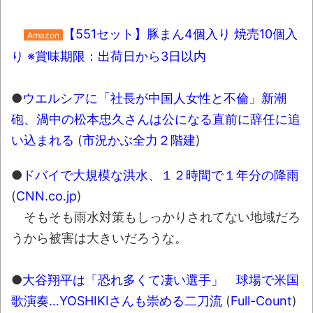
ブチギレ
【551セット】豚まん4個入り 焼売10個入
Amazon
長野県のなめこのデカさが規格外だったｗ
り ※賞味期限：出荷日から3日以内
ｗ
新装版「ご冗談でしょう、ファインマンさ
●
ウエルシアに「社長が中国人女性と不倫」新潮
ん（上）（下）」発売
砲、渦中の松本忠久さんは公になる直前に辞任に追
【画像】整形で2400万円超えの美女、水着
い込まれる
(
市況かぶ全力２階建
)
グラビアに挑戦
●
ドバイで大規模な洪水、１２時間で１年分の降雨
歴ログは10周年ですがnoteに引っ越します
(
CNN.co.jp
)
そもそも雨水対策もしっかりされてない地域だろ
進撃の巨人シーズン7 ファイナルシーズンの
うから被害は大きいだろうな。
感想
TBS「マツコの知らない世界」スタグル特
●
大谷翔平は「恐れ多くて凄い選手」 球場で米国
集でほとんど紹介されなかったJリーグ…なら
歌演奏…YOSHIKIさんも崇める二刀流
(
Full-Count
)
ば自分たちで紹介だ！