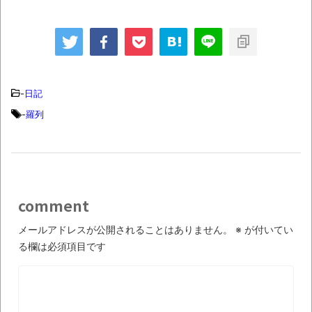
大統領、ついに調子に
日で離婚決断発表と
乗り出すｗとか 自称
か 宝塚歌劇団の報告
「酒鬼薔薇聖斗(元少
書の件で阪急電鉄が盛
年A)」生配信で顔出
大に墓穴とか 「愛は
しとか 太田光の妻
勝つ」KANさん死
「離婚したい」「もう
去、61歳とか MLB
疲れた」とか
大谷翔平選手、史上初
-
日記
2度目の満票MVPとか
-
羅列
comment
メールアドレスが公開されることはありません。
※
が付いてい
る欄は必須項目です