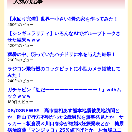
人気の記事
【水回り完備】世界一小さい1畳の家を作ってみた！
450件のビュー
【シンギュラリティ】いろんなAIでグループトークさ
せた結果ｗｗｗ
420件のビュー
猛暑の中、弱っていたハチドリに水を与えた結果！
260件のビュー
ラジコン飛行機のコックピットに小型カメラ搭載して
みた！
240件のビュー
ガチャピン「紅だーーーーーーーーーーー！」withム
ックｗｗｗ
180件のビュー
08/03NEWS!! 高市首相あす熊本地震被災地訪問と
か 岡山で行方不明だった2歳男児を無事発見とか サ
ッカー・板倉滉＆川口春奈が結婚&妊娠発表とか 糖尿
病治療薬「マンジャロ」25％値下げとか お台場ユニ