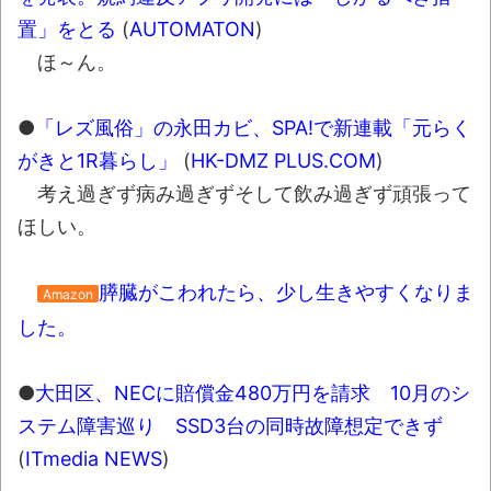
置」をとる
(
AUTOMATON
)
ほ～ん。
●
「レズ風俗」の永田カビ、SPA!で新連載「元らく
がきと1R暮らし」
(
HK-DMZ PLUS.COM
)
考え過ぎず病み過ぎずそして飲み過ぎず頑張って
ほしい。
膵臓がこわれたら、少し生きやすくなりま
Amazon
した。
●
大田区、NECに賠償金480万円を請求 10月のシ
ステム障害巡り SSD3台の同時故障想定できず
(
ITmedia NEWS
)