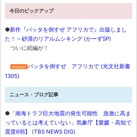
て裁判すれば
NEW!
今日のピックアップ
歯科衛生士「糸ようじだけではダメです。
ちゃんとフロスしてね(怒」俺「マ、マジです
●
新作『バッタを倒すぜ アフリカで』出版しまし
か…」
NEW!
た！ – 砂漠のリアルムシキング
(
かーずSP
)
【動画】名古屋栄で不良外人が警察官を突
ついに続編が！
き飛ばす。逮捕しろやｗｗｗ
NEW!
「これで11万取られたの!?」あるX民が玄関
バッタを倒すぜ アフリカで (光文社新書
Amazon
ドアノブの修理を頼んだら…とんでもない事に
1305)
なった
NEW!
ゲオのレトロゲーム販売がみせた劇的な復
ニュース・ブログ記事
活劇 他
NEW!
特定外来カミキリムシに1匹300円の賞金を
●
「南海トラフ巨大地震の発生可能性 急激に高ま
かけた高崎市、初日に1170匹持ち込まれる
っているとは考えていない」気象庁【愛媛・高知で
NEW!
震度6弱】
(
TBS NEWS DIG
)