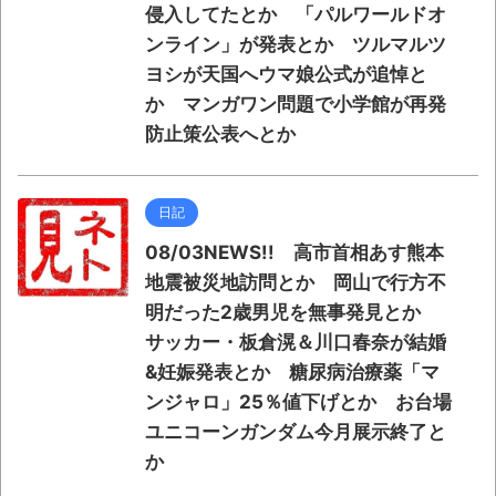
侵入してたとか 「パルワールドオ
ンライン」が発表とか ツルマルツ
ヨシが天国へウマ娘公式が追悼と
か マンガワン問題で小学館が再発
防止策公表へとか
日記
08/03NEWS!! 高市首相あす熊本
地震被災地訪問とか 岡山で行方不
明だった2歳男児を無事発見とか
サッカー・板倉滉＆川口春奈が結婚
&妊娠発表とか 糖尿病治療薬「マ
ンジャロ」25％値下げとか お台場
ユニコーンガンダム今月展示終了と
か