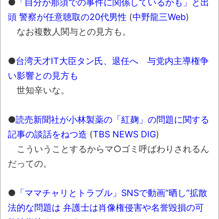
●
「自分が那須での事件に関係しているかも」と出
お前らの身体の悩み教えてくれ
頭 警察が任意聴取の20代男性
(
中野龍三Web
)
『FF15』が発売10周年！ノクティスフィギ
なお複数人関与との見方も。
ュアなどが当たる記念くじが登場です
みんななんだかんだ言ってお金持ってんじ
●
台湾天才IT大臣タン氏、退任へ 与党内主導権争
ゃん
い影響との見方も
「アメリカのヤンキーがアジア人にケンカ
世知辛いな。
を売った結果ｗｗｗ」 ほか
【読書感想】山野辺太郎『いつか深い穴に
●
読売新聞社が小林製薬の「紅麹」の問題に関する
落ちるまで』
記事の談話をねつ造
(
TBS NEWS DIG
)
映画ちいかわ観に行ったので感想を書きま
こういうことするからマ○ゴミ呼ばわりされるん
す(若干ネタバレあり) 26/07/25
だっての。
マケイン9巻＆アニメ公式ガイド感想
●
「ママチャリとトラブル」SNSで動画“晒し”拡散
独学で挑んだ2026年二級建築士学科試験結
法的な問題は 弁護士は肖像権侵害や名誉毀損の可
果速報（仮）