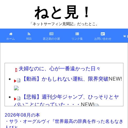
ねと見！
「ネットサーフィン見聞記」だったとこ。
ｗ
ホーム
RSS
甚之助の小屋
リンク集
お問い合わせ
夫婦なのに、心が一番遠かった日々
【動画】かもしれない運転、限界突破
NEW!
【悲報】週刊少年ジャンプ、ひっそりとヤ
バいことになっていた・・・
NEW!
【正論】有吉氏、「テレビ見ない」発言を
2026年08月の本
・サラ・オーグルヴィ『世界最高の辞典を作った名もなき
する無神経な一般人に憤慨
NEW!
人びと