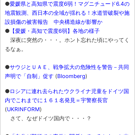
50歳になりました
NEW!
●
愛媛県と高知県で震度6弱！マグニチュード6.4の
08/06NEWS!! 「トリプル台風」発生！新
地震観測、西日本の全域が揺れる！水道管破裂や施
たな台風は日本に近づく可能性とか
設損傷の被害報告 中央構造線が影響か
ENHYPEN NI-KI熱心ファン「みなちゃん」さ
●
【愛媛・高知で震度6弱】各地の様子
ん、配信中に自殺かとか 元ジャンポケ・斉藤
深夜に突然の・・・。ホント忘れた頃にやってく
慎二被告に懲役7年求刑とか 東野圭吾さん、
るなぁ。
最新作『永遠の記憶』発売にファン感涙とか
YouTubeの広告に流れてきた“冷凍庫の霜取
●
サウジとＵＡＥ、戦争拡大の危険性を警告－共同
りスプレー”が詐欺丸出しだと話題にwwww
声明で「自制」促す
(
Bloomberg
)
【06日の新刊】「妹は知っている 8」
「ヤニねこ 13」「平成敗残兵すみれちゃん
●
ロシアに連れ去られたウクライナ児童をドイツ国
11」「税金で買った本 20」
内でこれまでに１６１名発見＝宇警察長官
凡庸な悪
(
UKRINFORM
)
さて、なぜドイツ国内で・・・？
ロープと滑車と犬マスクでエクストリーム
変身。