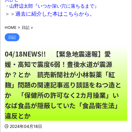
【驚愕】ニートをビビらせる最強コピペが
・山野辺太郎『いつか深い穴に落ちるまで』
コチラｗｗｗｗｗｗｗｗｗｗｗｗｗｗｗ
NEW!
＞＞
過去に紹介した本はこちらから。
HOME
>
日記
>
【悲報】町のお弁当屋さん「申し訳ないが
日記
消費税1%になったらその分商品代を値上げす
るわ」「うちも！」
NEW!
04/18NEWS!! 【緊急地震速報】愛
なぁ、永久機関ってなんで絶対に作れない
媛・高知で震度6弱！豊後水道が震源
ん？
NEW!
か？とか 読売新聞社が小林製薬「紅
【画像】福岡、こんなのが普通に走ってる
麹」問題の関連記事巡り談話をねつ造と
ｗｗｗｗｗｗｗｗｗｗｗｗｗｗｗｗ
NEW!
か 「保健所の許可なく2カ月操業」い
兵庫斎藤知事、県の海外事務所を全廃へ
「公務員が海外で遊ぶためにあるだけ」
NEW!
なば食品が隠蔽していた「食品衛生法」
違反とか
「国旗損壊罪は違憲」憲法研究者199人、廃
2024年04月18日
止を求めて声明 ←なら国旗破損して逮捕され