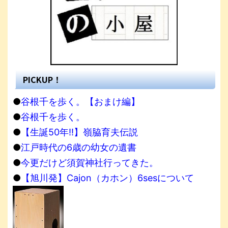
PICKUP！
●
谷根千を歩く。【おまけ編】
●
谷根千を歩く。
●
【生誕50年!!】嶺脇育夫伝説
●
江戸時代の6歳の幼女の遺書
●
今更だけど須賀神社行ってきた。
●
【旭川発】Cajon（カホン）6sesについて