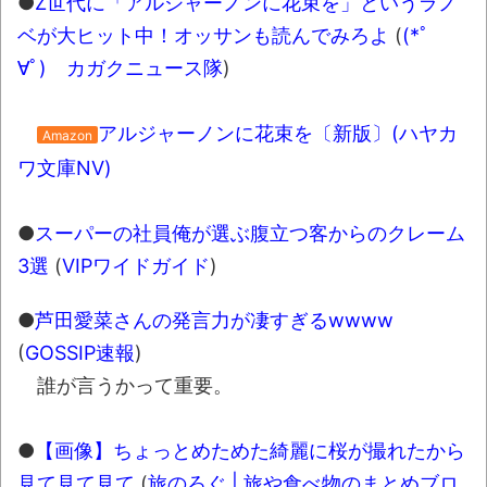
●
Z世代に「アルジャーノンに花束を」というラノ
ベが大ヒット中！オッサンも読んでみろよ
(
(*ﾟ
∀ﾟ)ゞカガクニュース隊
)
アルジャーノンに花束を〔新版〕(ハヤカ
Amazon
ワ文庫NV)
●
スーパーの社員俺が選ぶ腹立つ客からのクレーム
3選
(
VIPワイドガイド
)
●
芦田愛菜さんの発言力が凄すぎるwwww
(
GOSSIP速報
)
誰が言うかって重要。
●
【画像】ちょっとめためた綺麗に桜が撮れたから
見て見て見て
(
旅のろぐ | 旅や食べ物のまとめブロ