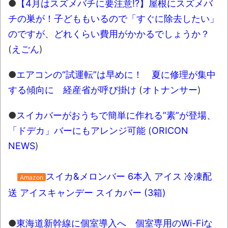
●
【4月はスズメバチに要注意!?】屋根にスズメバ
チの巣が！子どももいるので「すぐに除去したい」
のですが、どれくらい費用がかかるでしょうか？
(
えごん
)
●
エアコンの“試運転”は早めに！ 夏に修理が集中
する傾向に 経産省が呼び掛け
(
オトナンサー
)
●
スイカバーがおうちで簡単に作れる”素”が登場、
「ドデカ」バーにもアレンジ可能
(
ORICON
NEWS
)
スイカ&メロンバー 6本入 アイス 冷凍配
Amazon
送 アイスキャンデー スイカバー (3箱)
●
東海道新幹線に個室導入へ 個室専用のWi-Fiな