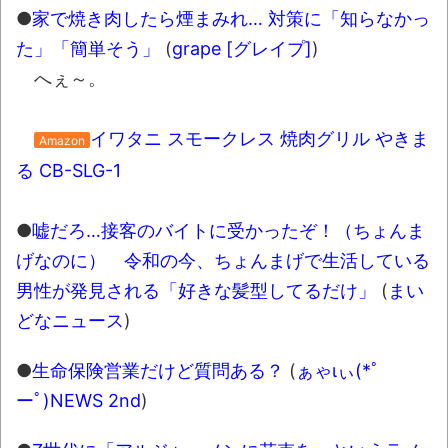
●
家で焼き肉したら煙まみれ… 対策に「知らなかっ
た」「簡単そう」
(
grape [グレイプ]
)
へぇ～。
イワタニ スモークレス 焼肉グリル やきま
Amazon
る CB-SLG-1
●
嘘だろ…接客のバイトに受かったぞ！（ちょんま
げなのに） 令和の今、ちょんまげで生活している
男性が発見される「好きな髪型してるだけ」
(
まい
どなニュース
)
●
生命保険営業だけど質問ある？
(
ぁゃιぃ(*ﾟ
ーﾟ)NEWS 2nd
)