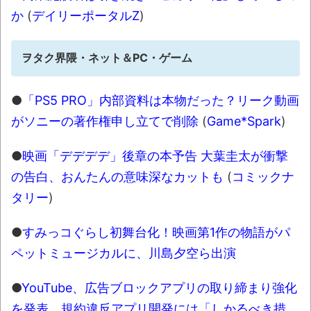
か
(
デイリーポータルZ
)
ヲタク界隈・ネット＆PC・ゲーム
●
「PS5 PRO」内部資料は本物だった？リーク動画
がソニーの著作権申し立てで削除
(
Game*Spark
)
●
映画「デデデデ」後章の本予告 大葉圭太が衝撃
の告白、おんたんの意味深なカットも
(
コミックナ
タリー
)
●
すみっコぐらし初舞台化！映画第1作の物語がパ
ペットミュージカルに、川島夕空ら出演
●
YouTube、広告ブロックアプリの取り締まり強化
を発表。規約違反アプリ開発には「しかるべき措