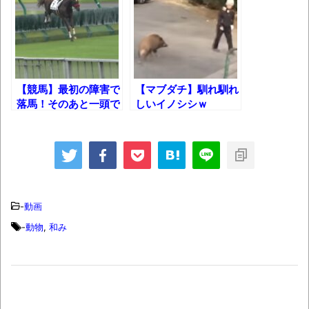
【衝撃】道志村の骨や服、沢の上流から流
されてきた可能性・・・・・・・・・
オーストラリアの男性飛行家 太平洋横断
飛行
【中国】パトカーの前で好演技www当たり
【競馬】最初の障害で
【マブダチ】馴れ馴れ
落馬！そのあと一頭で
しいイノシシｗ
屋やお煽り運転など盛りだくさん
レースを続けて帰る競
「ム、ムリです・・・」メガネ美人ナース
走馬！
に入院中のオレのオナサポ懇願したら・・・
「ム、ムリです・・・」メガネ美人ナース
に入院中のオレのオナサポ懇願したら・・・
-
動画
ナチスドイツは何故バルバロッサ作戦とか
-
動物
,
和み
いう無茶に踏み切ってしまったのか
ブログお引越しのお知らせ
まるで親子のような子猫とシェパード