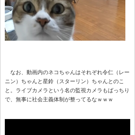
納得 聖地常連校の監督が大反対する理由
NEW!
【動画】首都高で4tトラックが原因の玉突
き事故に巻き込まれた軽バンの車載。
NEW!
【私はあなたの味方】交際歴ゼロの同級生
宅に唐揚げや文庫本を20回以上届けた24歳女
を逮捕
NEW!
「こんなん泣くだろ……」アーカイブスで復
なお、動画内のネコちゃんはそれぞれ令仁（レー
活したレトロゲーのポスターがズルいと話題に
ニン）ちゃんと星鈴（スターリン）ちゃんとのこ
ｗｗｗｗ
NEW!
と。ライブカメラという名の監視カメラもばっちり
【AI】ルイス・フロイスが歌う『日本史』
で、無事に社会主義体制が整ってるなｗｗｗ
NEW!
週間少年ジャンプのグッズ(43億円分)を注
文してキャンセルした32歳女が逮捕
NEW!
炎上覚悟で言うけど、手羽先って食べる