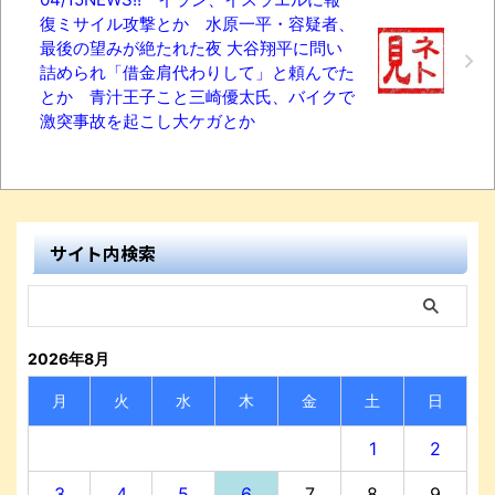
復ミサイル攻撃とか 水原一平・容疑者、
最後の望みが絶たれた夜 大谷翔平に問い
詰められ「借金肩代わりして」と頼んでた
とか 青汁王子こと三崎優太氏、バイクで
激突事故を起こし大ケガとか
サイト内検索
2026年8月
月
火
水
木
金
土
日
1
2
3
4
5
6
7
8
9