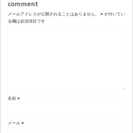
【極画像】名古屋の地下鉄
comment
wwwwwwwwwwww
メールアドレスが公開されることはありません。
※
が付いてい
全方位青い芝包囲網すぎて色々見失う、新
る欄は必須項目です
しい仕事観
見ていると！悲しくなってしまう猫の画像
の数々！！
Powered by livedoor 相互RSS
名前
※
メール
※