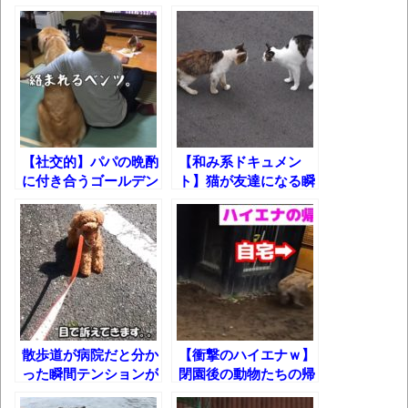
葉月つばさちゃん、昔から見てるんだけど
かなりお姉さんになったね
壊れたエアコンと歌えないボク
バージョンアップ情報更新 AOMEI
Backupper Standard 8.3.0 などバージョンア
ップ
【社交的】パパの晩酌
【和み系ドキュメン
に付き合うゴールデン
ト】猫が友達になる瞬
高嶋ちさ子、ダウン症の姉が暴行事件！事
レトリバーw
間
件の一部始終と衝撃の結末
【呆然】北海道旅行ワイ「ウニイクラ丼特
盛で食うぞ！！！うおおおおおおお
お！！！！！」→結
果･････････････････････････････
散歩道が病院だと分か
【衝撃のハイエナｗ】
【動画】カニ、ちょっかい出してきた陰に
った瞬間テンションが
閉園後の動物たちの帰
ブチギレ
100→0になる犬ｗ
宅シーン！