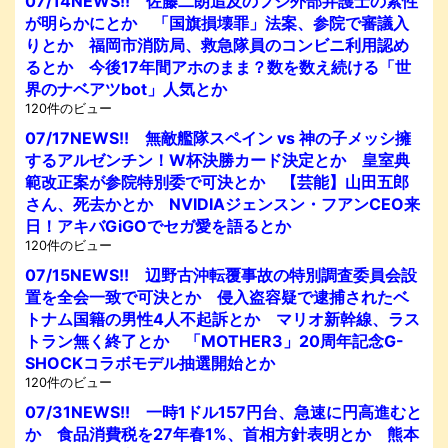
07/14NEWS!! 佐藤二朗追及のフジ外部弁護士の素性
が明らかにとか 「国旗損壊罪」法案、参院で審議入
りとか 福岡市消防局、救急隊員のコンビニ利用認め
るとか 今後17年間アホのまま？数を数え続ける「世
界のナベアツbot」人気とか
120件のビュー
07/17NEWS!! 無敵艦隊スペイン vs 神の子メッシ擁
するアルゼンチン！W杯決勝カード決定とか 皇室典
範改正案が参院特別委で可決とか 【芸能】山田五郎
さん、死去かとか NVIDIAジェンスン・フアンCEO来
日！アキバGiGOでセガ愛を語るとか
120件のビュー
07/15NEWS!! 辺野古沖転覆事故の特別調査委員会設
置を全会一致で可決とか 侵入盗容疑で逮捕されたベ
トナム国籍の男性4人不起訴とか マリオ新幹線、ラス
トラン無く終了とか 「MOTHER3」20周年記念G-
SHOCKコラボモデル抽選開始とか
120件のビュー
07/31NEWS!! 一時1ドル157円台、急速に円高進むと
か 食品消費税を27年春1%、首相方針表明とか 熊本