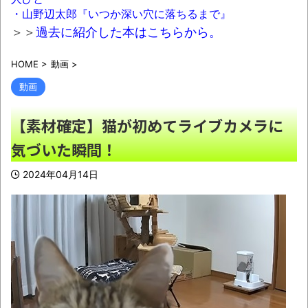
【画像】大学生の頃に出会った小学生と大
・山野辺太郎『いつか深い穴に落ちるまで』
人になってから再会し結婚した男、めちゃくち
＞＞
過去に紹介した本はこちらから。
ゃ叩かれてしまう・・・
NEW!
HOME
>
動画
>
「成人向けゲームを大ヒットさせて、とん
でもない売り上げが入ったぞー！」→最悪すぎ
動画
る結果になり、「売り上げ0円だけど、多額の
【素材確定】猫が初めてライブカメラに
税金を払え」という状況になって絶望
NEW!
気づいた瞬間！
【AI】Google、Geminiが大赤字、史上初の
マイナスキャッシュフローに陥る
NEW!
2024年04月14日
メンタリストDaiGo「SNS最大のﾃﾞﾒﾘｯﾄは口
を開く価値がない奴が発信できるようになった
こと」
NEW!
糸ようじの匂い嗅いだらガチでドブの匂い
するんだけど
NEW!
7回制になるくらいなら甲子園以外のほうが