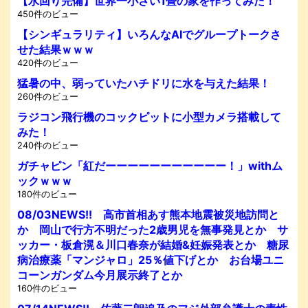
【水回り完備】世界一小さい1畳の家を作ってみた！
450件のビュー
【シンギュラリティ】いろんなAIでグループトークさ
せた結果ｗｗｗ
420件のビュー
猛暑の中、弱っていたハチドリに水を与えた結果！
260件のビュー
ラジコン飛行機のコックピットに小型カメラ搭載して
みた！
240件のビュー
ガチャピン「紅だーーーーーーーーーーー！」withム
ックｗｗｗ
180件のビュー
08/03NEWS!! 高市首相あす熊本地震被災地訪問と
か 岡山で行方不明だった2歳男児を無事発見とか サ
ッカー・板倉滉＆川口春奈が結婚&妊娠発表とか 糖尿
病治療薬「マンジャロ」25％値下げとか お台場ユニ
コーンガンダム今月展示終了とか
160件のビュー