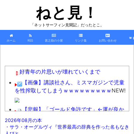
ねと見！
「ネットサーフィン見聞記」だったとこ。
ｗ
ホーム
RSS
甚之助の小屋
リンク集
お問い合わせ
好青年の片思いが壊れていくまで
【画像】講談社さん、ミスマガジンで児童
を性搾取してしまうｗｗｗｗｗｗｗｗｗ
NEW!
【悲報】「ゴールド免許です」←運が良か
っただけかペーパードライバーという事実ｗｗ
2026年08月の本
ｗ
NEW!
・サラ・オーグルヴィ『世界最高の辞典を作った名もなき
人びと