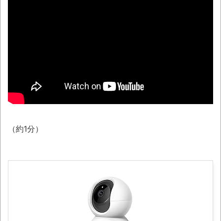
ときの面倒くささを美味しさが上回らないよ
ね？「綺麗な食べ方はあるけどそれでも…」
「題名のない音楽会」ゲーム音楽批判から
36年 ～因果な逆転劇～
【画像】福岡、こんなのが普通に走ってる
ｗｗｗｗｗｗｗｗｗｗｗｗｗｗｗｗ
50歳になりました
YouTubeの広告に流れてきた“冷凍庫の霜取
（約1分）
りスプレー”が詐欺丸出しだと話題にwwww
凡庸な悪
ロープと滑車と犬マスクでエクストリーム
変身。
お前らの身体の悩み教えてくれ
『FF15』が発売10周年！ノクティスフィギ