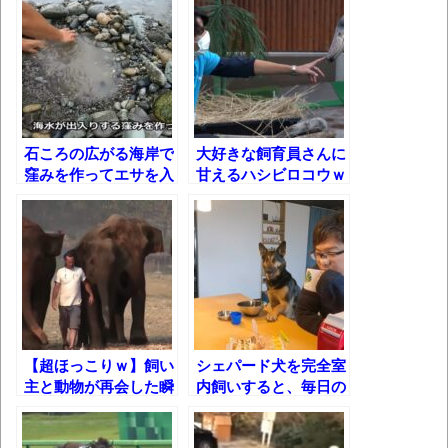
長野県のなめこのデカさが規格外だったｗ
ｗ
新装版「ご冗談でしょう、ファインマンさ
ん（上）（下）」発売
【画像】整形で2400万円超えの美女、水着
石ころの広がる海岸で
大好きな飼育員さんに
グラビアに挑戦
窪みを作ってエサを入
甘えるハシビロコウｗ
れると……
歴ログは10周年ですがnoteに引っ越します
進撃の巨人シーズン7 ファイナルシーズンの
感想
TBS「マツコの知らない世界」スタグル特
集でほとんど紹介されなかったJリーグ…なら
【超ほっこりｗ】飼い
シェパード犬を完全室
ば自分たちで紹介だ！
主と動物が再会した瞬
内飼いすると、毎日の
間!!
食事風景がこうなりま
時代の流れ
すｗ