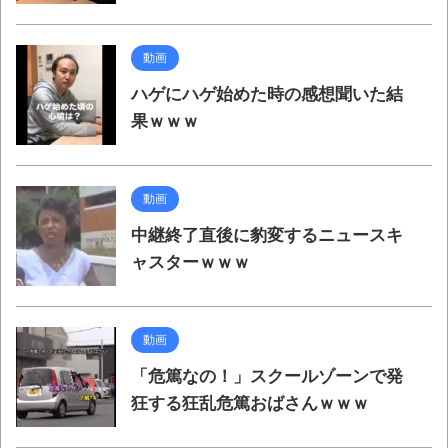
動画
ハゲにハゲ始めた時の感想聞いた結
果ｗｗｗ
動画
中継終了直後に豹変するニュースキ
ャスターｗｗｗ
動画
「危篤なの！」スクールゾーンで発
狂する狂乱危篤おばさんｗｗｗ