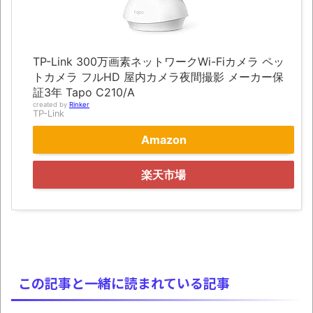
ュアなどが当たる記念くじが登場です
みんななんだかんだ言ってお金持ってんじ
ゃん
TP-Link 300万画素ネットワークWi-Fiカメラ ペッ
トカメラ フルHD 屋内カメラ夜間撮影 メーカー保
「アメリカのヤンキーがアジア人にケンカ
証3年 Tapo C210/A
を売った結果ｗｗｗ」 ほか
created by
Rinker
TP-Link
【読書感想】山野辺太郎『いつか深い穴に
Amazon
落ちるまで』
映画ちいかわ観に行ったので感想を書きま
楽天市場
す(若干ネタバレあり) 26/07/25
マケイン9巻＆アニメ公式ガイド感想
独学で挑んだ2026年二級建築士学科試験結
果速報（仮）
この記事と一緒に読まれている記事
体験談：仕事で同じビルの中に入っている
グループ会社の嫁子 [ほのぼの]