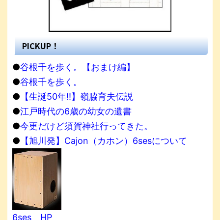
PICKUP！
●
谷根千を歩く。【おまけ編】
●
谷根千を歩く。
●
【生誕50年!!】嶺脇育夫伝説
●
江戸時代の6歳の幼女の遺書
●
今更だけど須賀神社行ってきた。
●
【旭川発】Cajon（カホン）6sesについて
6ses HP