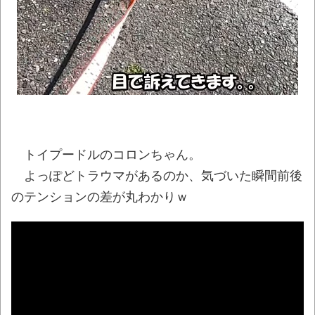
【相撲】日本で唯一！「鬢付け油」をつく
る職人の世界！
NEW!
【トー横キッズ】家庭環境や毒親とのトラ
ブルに悩む若者「大人に相談しても具体的に何
もしてくれない」EXIT兼近「搾取しようとする
大人をどう除外するか」
NEW!
【珍事】サッカーの試合が原因で交通事故
トイプードルのコロンちゃん。
が起きてしまう。
NEW!
よっぽどトラウマがあるのか、気づいた瞬間前後
【動画】動物園のゾウを撮影していたら…と
のテンションの差が丸わかりｗ
んでもない“ファンサ”を受けたｗｗｗｗ
NEW!
シカ「全部喰った」 祭り中止
NEW!
【最終日】「一勝千金 6」「MAJOR
2nd（32）」「球詠 19」ほか、最新巻も50％
還元！【Amazonマンガ毎週末セール アツいス