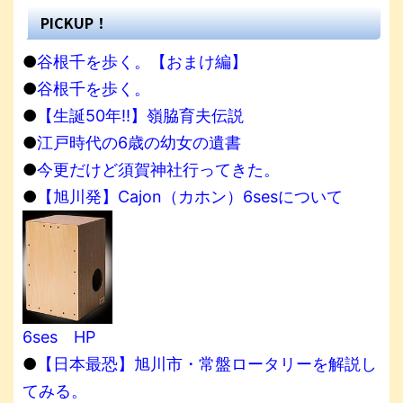
PICKUP！
●
谷根千を歩く。【おまけ編】
●
谷根千を歩く。
●
【生誕50年!!】嶺脇育夫伝説
●
江戸時代の6歳の幼女の遺書
●
今更だけど須賀神社行ってきた。
●
【旭川発】Cajon（カホン）6sesについて
6ses HP
●
【日本最恐】旭川市・常盤ロータリーを解説し
てみる。