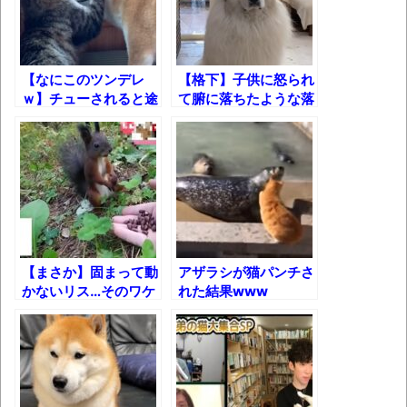
体験談：仕事で同じビルの中に入っている
グループ会社の嫁子 [ほのぼの]
葉月つばさちゃん、昔から見てるんだけど
【なにこのツンデレ
【格下】子供に怒られ
かなりお姉さんになったね
ｗ】チューされると途
て腑に落ちたような落
端に戦意喪失する猫
ちないような顔をする
壊れたエアコンと歌えないボク
ワンコ
バージョンアップ情報更新 AOMEI
Backupper Standard 8.3.0 などバージョンア
ップ
高嶋ちさ子、ダウン症の姉が暴行事件！事
件の一部始終と衝撃の結末
【まさか】固まって動
アザラシが猫パンチさ
かないリス…そのワケ
れた結果www
【呆然】北海道旅行ワイ「ウニイクラ丼特
は？
盛で食うぞ！！！うおおおおおおお
お！！！！！」→結
果･････････････････････････････
【動画】カニ、ちょっかい出してきた陰に