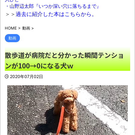
「強制しろよ！」「保険にも入れないヤツは運
・山野辺太郎『いつか深い穴に落ちるまで』
転すんなよ」
NEW!
＞＞
過去に紹介した本はこちらから。
【画像】あのちゃん、なんか別人になる
HOME
>
動画
>
&#128557;
NEW!
動画
【歓喜】麻婆豆腐さん、「これ」使って作
るとクッソ美味いことが判明ｗｗｗｗｗｗｗ
散歩道が病院だと分かった瞬間テンショ
NEW!
ンが100→0になる犬ｗ
【激安速報】ダイヤモンドの功罪、リア
ル、ひゃくえむ。などがKindle実質半額になる
2020年07月02日
セール、本日8/9終了！ついに完結、新テニス
の王子様などのスポーツ漫画が対象！
NEW!
【画像】8/22開催「琵琶湖三市同時花火大
会」、市公式「そんな花火大会は存在しない」
→ SNS阿鼻叫喚・・・
NEW!
深夜に車運転する時信号守ってる？
NEW!