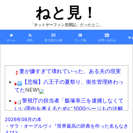
ねと見！
「ネットサーフィン見聞記」だったとこ。
ｗ
ホーム
RSS
甚之助の小屋
リンク集
お問い合わせ
妻が嫌すぎて壊れていった、ある夫の現実
【悲報】八王子の夏祭り、衛生管理終わっ
てた
NEW!
警視庁の担当者「飯塚幸三を逮捕しなくて
いい理由を考えるために1000ページもの法解
釈書を読んだ」
NEW!
2026年08月の本
・サラ・オーグルヴィ『世界最高の辞典を作った名もなき
カズレーザー、車の任意保険を巡り持論
人びと