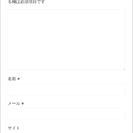
る欄は必須項目です
時代の流れ
【衝撃】道志村の骨や服、沢の上流から流
されてきた可能性・・・・・・・・・
オーストラリアの男性飛行家 太平洋横断
飛行
【中国】パトカーの前で好演技www当たり
屋やお煽り運転など盛りだくさん
「ム、ムリです・・・」メガネ美人ナース
名前
※
に入院中のオレのオナサポ懇願したら・・・
「ム、ムリです・・・」メガネ美人ナース
に入院中のオレのオナサポ懇願したら・・・
メール
※
ナチスドイツは何故バルバロッサ作戦とか
いう無茶に踏み切ってしまったのか
サイト
ブログお引越しのお知らせ