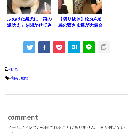
ブチギレ
長野県のなめこのデカさが規格外だったｗ
ふぬけた柴犬に「狼の
【切り抜き】松丸4兄
遠吠え」を聞かせてみ
弟の猫さま達が大集合
ｗ
た結果!!
した結果！
新装版「ご冗談でしょう、ファインマンさ
ん（上）（下）」発売
【画像】整形で2400万円超えの美女、水着
グラビアに挑戦
-
動画
歴ログは10周年ですがnoteに引っ越します
-
和み
,
動物
進撃の巨人シーズン7 ファイナルシーズンの
感想
TBS「マツコの知らない世界」スタグル特
comment
集でほとんど紹介されなかったJリーグ…なら
メールアドレスが公開されることはありません。
※
が付いてい
ば自分たちで紹介だ！