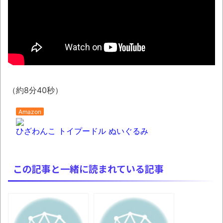
ポーツ漫画】
NEW!
【悲報】ショートスリーパー堀大輔さん、
「寝た方がいい」などと誹謗中傷され配信中に
泣き出してしまう
翻訳によると「怒った子どもが我慢に我慢
して放った究極の技 これだけは使いたくなか
（約8分40秒）
ったのに・・・」とのこと。
Amazon
わずか３センチ！ 極小カブトムシ発見
ひざわんこ トイプードル ぬいぐるみ
【衝撃】韓国で売っている目覚まし時計の
デザインが悪夢すぎるwww
まっぷたつに…日本レトロゲーム協会がゲー
この記事と一緒に読まれている記事
ムソフトCDの劣化について問題提起 他
別にどこの誰が一日何時間睡眠だろうがど
うでもいいじゃないですか