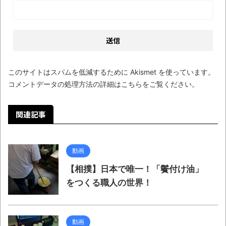
まるで親子のような子猫とシェパード
【極画像】名古屋の地下鉄
wwwwwwwwwwww
全方位青い芝包囲網すぎて色々見失う、新
このサイトはスパムを低減するために Akismet を使っています。
しい仕事観
コメントデータの処理方法の詳細はこちらをご覧ください
。
見ていると！悲しくなってしまう猫の画像
の数々！！
関連記事
Powered by livedoor 相互RSS
動画
【相撲】日本で唯一！「鬢付け油」
をつくる職人の世界！
動画