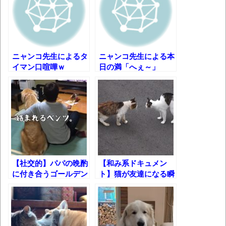
8月26日にリメイク完結編「FF7リベレーシ
ョン」の新映像が公開！欧州gamescom 2026
にて
凡庸な悪
ニャンコ先生によるタ
ニャンコ先生による本
イマン口喧嘩ｗ
日の満「へぇ～」
お前らの身体の悩み教えてくれ
「アメリカのヤンキーがアジア人にケンカ
を売った結果ｗｗｗ」 ほか
【読書感想】山野辺太郎『いつか深い穴に
落ちるまで』
映画ちいかわ観に行ったので感想を書きま
【社交的】パパの晩酌
【和み系ドキュメン
す(若干ネタバレあり) 26/07/25
に付き合うゴールデン
ト】猫が友達になる瞬
マケイン9巻＆アニメ公式ガイド感想
レトリバーw
間
独学で挑んだ2026年二級建築士学科試験結
果速報（仮）