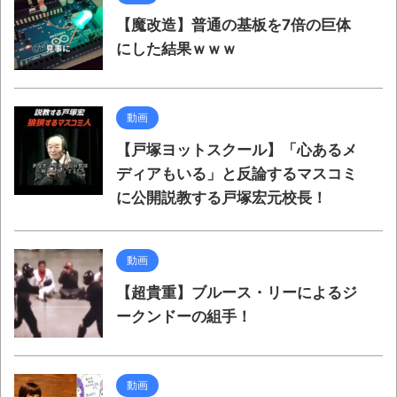
【魔改造】普通の基板を7倍の巨体
にした結果ｗｗｗ
動画
【戸塚ヨットスクール】「心あるメ
ディアもいる」と反論するマスコミ
に公開説教する戸塚宏元校長！
動画
【超貴重】ブルース・リーによるジ
ークンドーの組手！
動画