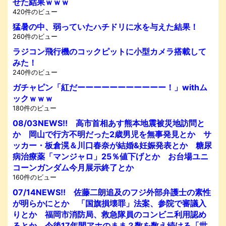
せた結果ｗｗｗ
420件のビュー
猛暑の中、弱っていたハチドリに水を与えた結果！
260件のビュー
ラジコン飛行機のコックピットに小型カメラ搭載して
みた！
240件のビュー
ガチャピン「紅だーーーーーーーーーーー！」withム
ックｗｗｗ
180件のビュー
08/03NEWS!! 高市首相あす熊本地震被災地訪問と
か 岡山で行方不明だった2歳男児を無事発見とか サ
ッカー・板倉滉＆川口春奈が結婚&妊娠発表とか 糖尿
病治療薬「マンジャロ」25％値下げとか お台場ユニ
コーンガンダム今月展示終了とか
160件のビュー
07/14NEWS!! 佐藤二朗追及のフジ外部弁護士の素性
が明らかにとか 「国旗損壊罪」法案、参院で審議入
りとか 福岡市消防局、救急隊員のコンビニ利用認め
るとか 今後17年間アホのまま？数を数え続ける「世