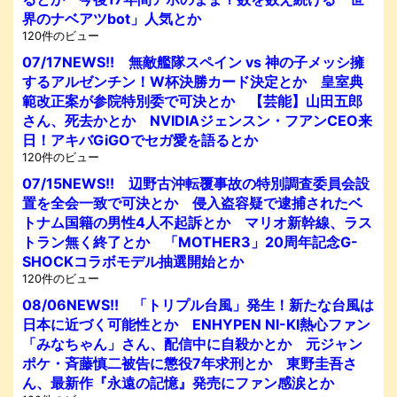
界のナベアツbot」人気とか
120件のビュー
07/17NEWS!! 無敵艦隊スペイン vs 神の子メッシ擁
するアルゼンチン！W杯決勝カード決定とか 皇室典
範改正案が参院特別委で可決とか 【芸能】山田五郎
さん、死去かとか NVIDIAジェンスン・フアンCEO来
日！アキバGiGOでセガ愛を語るとか
120件のビュー
07/15NEWS!! 辺野古沖転覆事故の特別調査委員会設
置を全会一致で可決とか 侵入盗容疑で逮捕されたベ
トナム国籍の男性4人不起訴とか マリオ新幹線、ラス
トラン無く終了とか 「MOTHER3」20周年記念G-
SHOCKコラボモデル抽選開始とか
120件のビュー
08/06NEWS!! 「トリプル台風」発生！新たな台風は
日本に近づく可能性とか ENHYPEN NI-KI熱心ファン
「みなちゃん」さん、配信中に自殺かとか 元ジャン
ポケ・斉藤慎二被告に懲役7年求刑とか 東野圭吾さ
ん、最新作『永遠の記憶』発売にファン感涙とか