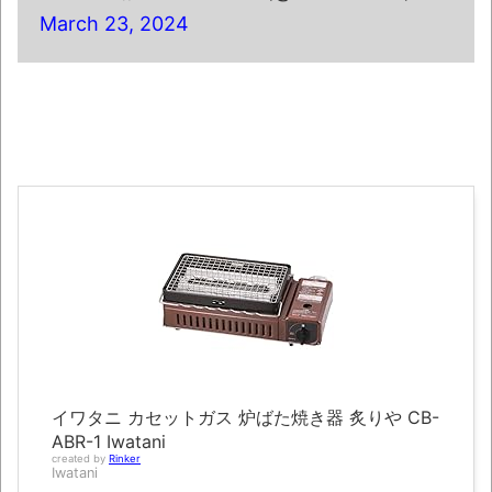
March 23, 2024
「題名のない音楽会」ゲーム音楽批判から
36年 ～因果な逆転劇～
NEW!
【画像】福岡、こんなのが普通に走ってる
ｗｗｗｗｗｗｗｗｗｗｗｗｗｗｗｗ
50歳になりました
YouTubeの広告に流れてきた“冷凍庫の霜取
りスプレー”が詐欺丸出しだと話題にwwww
凡庸な悪
ロープと滑車と犬マスクでエクストリーム
変身。
お前らの身体の悩み教えてくれ
イワタニ カセットガス 炉ばた焼き器 炙りや CB-
『FF15』が発売10周年！ノクティスフィギ
ABR-1 Iwatani
ュアなどが当たる記念くじが登場です
created by
Rinker
Iwatani