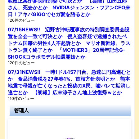
範改正案が参院特別委で可決とか 【芸能】山田五郎
さん、死去かとか NVIDIAジェンスン・フアンCEO来
日！アキバGiGOでセガ愛を語るとか
120件のビュー
07/15NEWS!! 辺野古沖転覆事故の特別調査委員会設
置を全会一致で可決とか 侵入盗容疑で逮捕されたベ
トナム国籍の男性4人不起訴とか マリオ新幹線、ラス
トラン無く終了とか 「MOTHER3」20周年記念G-
SHOCKコラボモデル抽選開始とか
120件のビュー
07/31NEWS!! 一時1ドル157円台、急速に円高進むと
か 食品消費税を27年春1%、首相方針表明とか 熊本
地震で母親が亡くなったと投稿のX民、嘘バレて垢消し
逃亡とか 【朗報】広末涼子さん地上波復帰ｗとか
110件のビュー
管理人