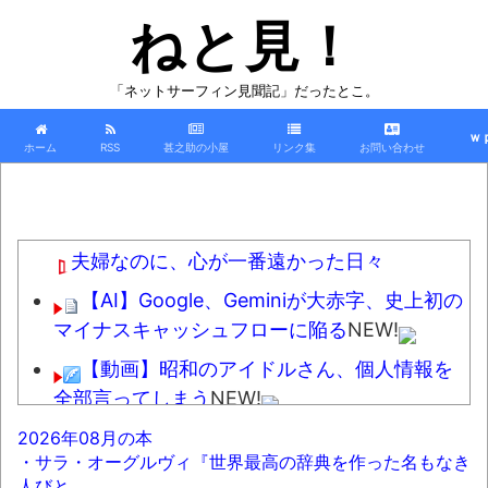
ねと見！
「ネットサーフィン見聞記」だったとこ。
ｗ
ホーム
RSS
甚之助の小屋
リンク集
お問い合わせ
夫婦なのに、心が一番遠かった日々
【AI】Google、Geminiが大赤字、史上初の
マイナスキャッシュフローに陥る
NEW!
【動画】昭和のアイドルさん、個人情報を
全部言ってしまう
NEW!
メンタリストDaiGo「SNS最大のﾃﾞﾒﾘｯﾄは口
2026年08月の本
・サラ・オーグルヴィ『世界最高の辞典を作った名もなき
を開く価値がない奴が発信できるようになった
人びと