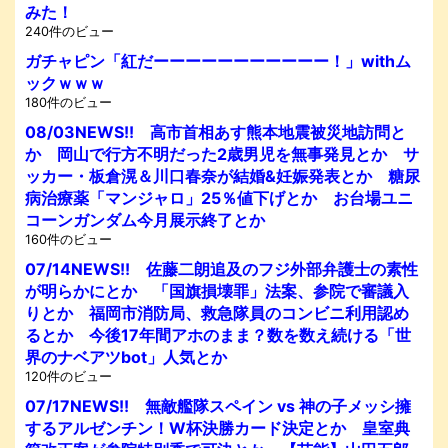
みた！
240件のビュー
ガチャピン「紅だーーーーーーーーーーー！」withム
ックｗｗｗ
180件のビュー
08/03NEWS!! 高市首相あす熊本地震被災地訪問と
か 岡山で行方不明だった2歳男児を無事発見とか サ
ッカー・板倉滉＆川口春奈が結婚&妊娠発表とか 糖尿
病治療薬「マンジャロ」25％値下げとか お台場ユニ
コーンガンダム今月展示終了とか
160件のビュー
07/14NEWS!! 佐藤二朗追及のフジ外部弁護士の素性
が明らかにとか 「国旗損壊罪」法案、参院で審議入
りとか 福岡市消防局、救急隊員のコンビニ利用認め
るとか 今後17年間アホのまま？数を数え続ける「世
界のナベアツbot」人気とか
120件のビュー
07/17NEWS!! 無敵艦隊スペイン vs 神の子メッシ擁
するアルゼンチン！W杯決勝カード決定とか 皇室典