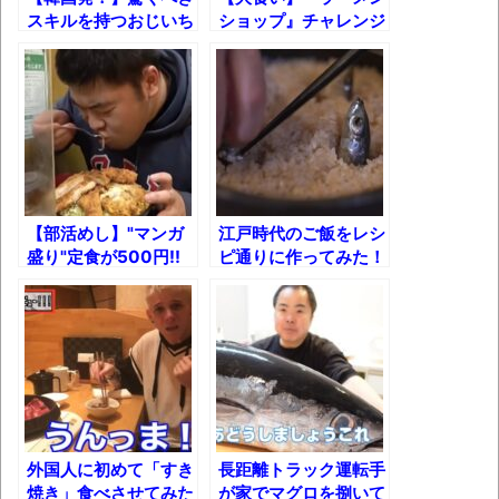
スキルを持つおじいち
ショップ』チャレンジ
壊れたエアコンと歌えないボク
ゃんのクレープ!!
メニューを初心に帰っ
て楽しんできた！
バージョンアップ情報更新 AOMEI
Backupper Standard 8.3.0 などバージョンア
ップ
高嶋ちさ子、ダウン症の姉が暴行事件！事
件の一部始終と衝撃の結末
【部活めし】"マンガ
江戸時代のご飯をレシ
【呆然】北海道旅行ワイ「ウニイクラ丼特
盛り"定食が500円!!
ピ通りに作ってみた！
盛で食うぞ！！！うおおおおおおお
体育会系大学生の胃袋
を支える人情定食屋と
お！！！！！」→結
は？
果･････････････････････････････
【動画】カニ、ちょっかい出してきた陰に
ブチギレ
長野県のなめこのデカさが規格外だったｗ
外国人に初めて「すき
長距離トラック運転手
ｗ
焼き」食べさせてみた
が家でマグロを捌いて