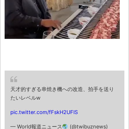
親知らずって抜いたの方が良いの？
NEW!
【私はあなたの味方】交際歴ゼロの同級生
宅に唐揚げや文庫本を20回以上届けた24歳女
を逮捕
NEW!
「こんなん泣くだろ……」アーカイブスで復
活したレトロゲーのポスターがズルいと話題に
ｗｗｗｗ
NEW!
【AI】ルイス・フロイスが歌う『日本史』
NEW!
週間少年ジャンプのグッズ(43億円分)を注
天才的すぎる串焼き機への改造、拍手を送り
文してキャンセルした32歳女が逮捕
NEW!
たいレベルw
炎上覚悟で言うけど、手羽先って食べる
ときの面倒くささを美味しさが上回らないよ
pic.twitter.com/fFskH2UFlS
ね？「綺麗な食べ方はあるけどそれでも…」
— World報道ニュース
(@twibuznews)
NEW!