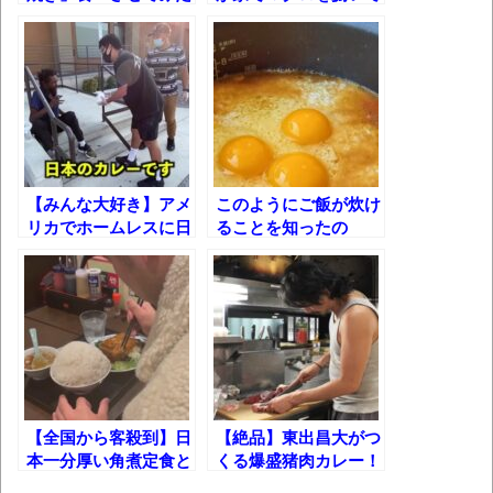
ら感動しすぎて泣きか
みた！
新装版「ご冗談でしょう、ファインマンさ
けたw
ん（上）（下）」発売
【画像】整形で2400万円超えの美女、水着
グラビアに挑戦
歴ログは10周年ですがnoteに引っ越します
【みんな大好き】アメ
このようにご飯が炊け
進撃の巨人シーズン7 ファイナルシーズンの
リカでホームレスに日
ることを知ったの
本のカレーを振る舞っ
で……
感想
てみた！
TBS「マツコの知らない世界」スタグル特
集でほとんど紹介されなかったJリーグ…なら
ば自分たちで紹介だ！
時代の流れ
【衝撃】道志村の骨や服、沢の上流から流
【全国から客殺到】日
【絶品】東出昌大がつ
本一分厚い角煮定食と
くる爆盛猪肉カレー！
されてきた可能性・・・・・・・・・
究極炒飯！大繁盛の町
in二子山部屋【ちゃん