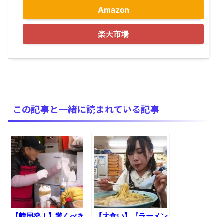
みんななんだかんだ言ってお金持ってんじ
Amazon
ゃん
「アメリカのヤンキーがアジア人にケンカ
楽天市場
を売った結果ｗｗｗ」 ほか
【読書感想】山野辺太郎『いつか深い穴に
落ちるまで』
映画ちいかわ観に行ったので感想を書きま
す(若干ネタバレあり) 26/07/25
この記事と一緒に読まれている記事
マケイン9巻＆アニメ公式ガイド感想
独学で挑んだ2026年二級建築士学科試験結
果速報（仮）
体験談：仕事で同じビルの中に入っている
グループ会社の嫁子 [ほのぼの]
葉月つばさちゃん、昔から見てるんだけど
かなりお姉さんになったね
【韓国発！】驚くべき
【大食い】『ラーメン