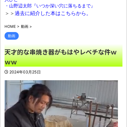
こと」
NEW!
・山野辺太郎『いつか深い穴に落ちるまで』
石破、遂にキレる！「日本の財政は世界最
＞＞
過去に紹介した本はこちらから。
悪の状況！この状況で減税をするのは正気の沙
HOME
>
動画
>
汰じゃない」
NEW!
動画
人間様「バックアップとって」→AI「了解
～・・・あ、間違えた」→ガチで洒落にならな
天才的な串焼き器がもはやレベチな件ｗ
い事態に・・・
NEW!
ｗｗ
7回制になるくらいなら甲子園以外のほうが
納得 聖地常連校の監督が大反対する理由
2024年03月25日
NEW!
【動画】首都高で4tトラックが原因の玉突
き事故に巻き込まれた軽バンの車載。
NEW!
【画像】マクドナルド、明日から発売のポ
ケモンハッピーセットに個数制限を設けるｗｗ
ｗ
NEW!