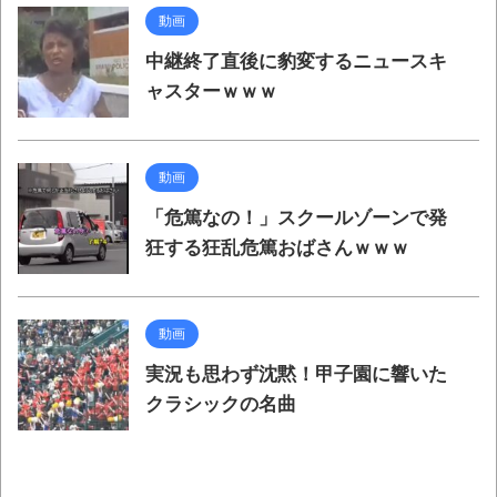
動画
中継終了直後に豹変するニュースキ
ャスターｗｗｗ
動画
「危篤なの！」スクールゾーンで発
狂する狂乱危篤おばさんｗｗｗ
動画
実況も思わず沈黙！甲子園に響いた
クラシックの名曲