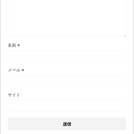
全方位青い芝包囲網すぎて色々見失う、新
しい仕事観
見ていると！悲しくなってしまう猫の画像
の数々！！
Powered by livedoor 相互RSS
名前
※
メール
※
サイト