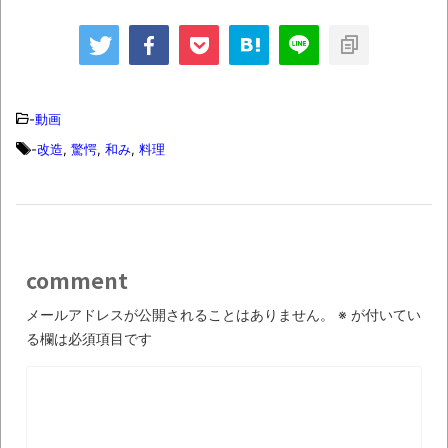
オーストラリアの男性飛行家 太平洋横断
中華！
こ】
飛行
【中国】パトカーの前で好演技www当たり
屋やお煽り運転など盛りだくさん
-
動画
「ム、ムリです・・・」メガネ美人ナース
-
改造
,
驚愕
,
和み
,
料理
に入院中のオレのオナサポ懇願したら・・・
「ム、ムリです・・・」メガネ美人ナース
に入院中のオレのオナサポ懇願したら・・・
ナチスドイツは何故バルバロッサ作戦とか
comment
いう無茶に踏み切ってしまったのか
メールアドレスが公開されることはありません。
※
が付いてい
ブログお引越しのお知らせ
る欄は必須項目です
まるで親子のような子猫とシェパード
【極画像】名古屋の地下鉄
wwwwwwwwwwww