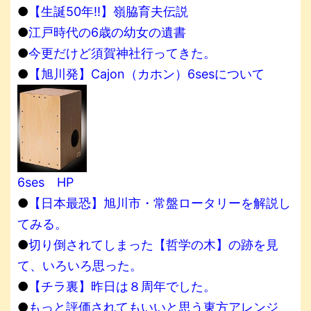
●
【生誕50年!!】嶺脇育夫伝説
●
江戸時代の6歳の幼女の遺書
●
今更だけど須賀神社行ってきた。
●
【旭川発】Cajon（カホン）6sesについて
6ses HP
●
【日本最恐】旭川市・常盤ロータリーを解説し
てみる。
●
切り倒されてしまった【哲学の木】の跡を見
て、いろいろ思った。
●
【チラ裏】昨日は８周年でした。
●
もっと評価されてもいいと思う東方アレンジ