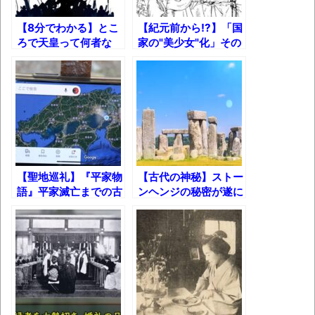
ｗ
【8分でわかる】とこ
【紀元前から!?】「国
新装版「ご冗談でしょう、ファインマンさ
ろで天皇って何者な
家の"美少女"化」その
ん（上）（下）」発売
の!?
歴史【擬人化】
【画像】整形で2400万円超えの美女、水着
グラビアに挑戦
歴ログは10周年ですがnoteに引っ越します
進撃の巨人シーズン7 ファイナルシーズンの
【聖地巡礼】『平家物
【古代の神秘】ストー
感想
語』平家滅亡までの古
ンヘンジの秘密が遂に
戦場をめぐる旅【鎌倉
解明されたッ!?
TBS「マツコの知らない世界」スタグル特
殿の13人】
集でほとんど紹介されなかったJリーグ…なら
ば自分たちで紹介だ！
時代の流れ
【衝撃】道志村の骨や服、沢の上流から流