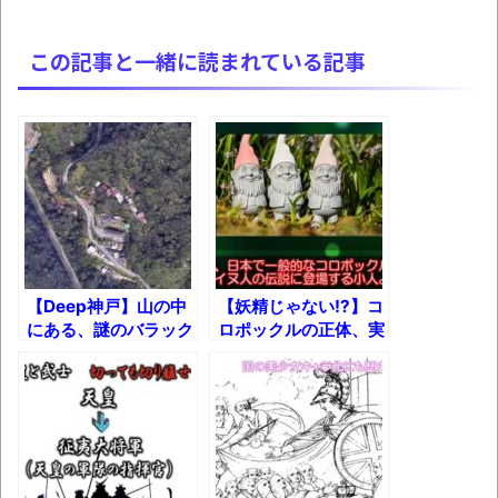
かなりお姉さんになったね
この記事と一緒に読まれている記事
壊れたエアコンと歌えないボク
バージョンアップ情報更新 AOMEI
Backupper Standard 8.3.0 などバージョンア
ップ
高嶋ちさ子、ダウン症の姉が暴行事件！事
件の一部始終と衝撃の結末
【呆然】北海道旅行ワイ「ウニイクラ丼特
盛で食うぞ！！！うおおおおおおお
【Deep神戸】山の中
【妖精じゃない!?】コ
にある、謎のバラック
ロポックルの正体、実
お！！！！！」→結
集落に行ってみた【廃
は……
果･････････････････････････････
墟】
【動画】カニ、ちょっかい出してきた陰に
ブチギレ
長野県のなめこのデカさが規格外だったｗ