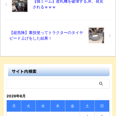
【猫ミーム】改札機を破壊するJK、発見
されるｗｗｗ
【超危険】裏技使ってトラクターのタイヤ
ビード上げをした結果！
サイト内検索
2026年8月
月
火
水
木
金
土
日