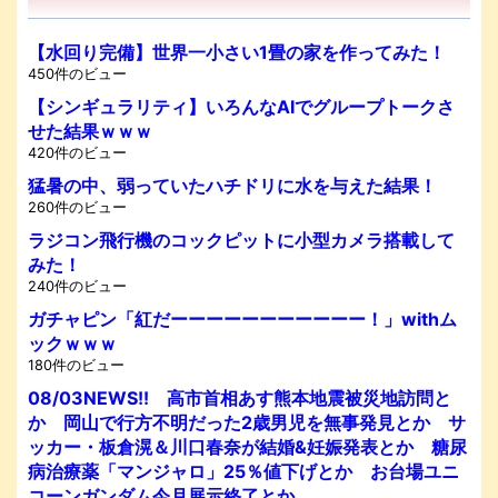
【水回り完備】世界一小さい1畳の家を作ってみた！
450件のビュー
【シンギュラリティ】いろんなAIでグループトークさ
せた結果ｗｗｗ
420件のビュー
猛暑の中、弱っていたハチドリに水を与えた結果！
260件のビュー
ラジコン飛行機のコックピットに小型カメラ搭載して
みた！
240件のビュー
ガチャピン「紅だーーーーーーーーーーー！」withム
ックｗｗｗ
180件のビュー
08/03NEWS!! 高市首相あす熊本地震被災地訪問と
か 岡山で行方不明だった2歳男児を無事発見とか サ
ッカー・板倉滉＆川口春奈が結婚&妊娠発表とか 糖尿
病治療薬「マンジャロ」25％値下げとか お台場ユニ
コーンガンダム今月展示終了とか