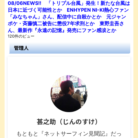
08/06NEWS!! 「トリプル台風」発生！新たな台風は
日本に近づく可能性とか ENHYPEN NI-KI熱心ファン
「みなちゃん」さん、配信中に自殺かとか 元ジャン
ポケ・斉藤慎二被告に懲役7年求刑とか 東野圭吾さ
ん、最新作『永遠の記憶』発売にファン感涙とか
120件のビュー
管理人
甚之助（じんのすけ）
もともと『ネットサーフィン見聞記』だっ