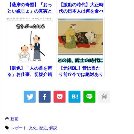
されてきた可能性・・・・・・・・・
【薩摩の奇習】「おっ
【激動の時代】大正時
オーストラリアの男性飛行家 太平洋横断
とい嫁じょ」の真実と
代の日本人は何を食べ
アノ事件のまさかの真
ていたのか？
飛行
相とは!?
【中国】パトカーの前で好演技www当たり
屋やお煽り運転など盛りだくさん
「ム、ムリです・・・」メガネ美人ナース
に入院中のオレのオナサポ懇願したら・・・
「ム、ムリです・・・」メガネ美人ナース
【御免】「人の首を斬
【元祖BL】昔は当た
る」お仕事、切腹介錯
り前!?今では絶対あり
に入院中のオレのオナサポ懇願したら・・・
人の1日ルーティーン
得ない男色文化の歴史
ナチスドイツは何故バルバロッサ作戦とか
【ハラキリ】
とは？
いう無茶に踏み切ってしまったのか
ブログお引越しのお知らせ
まるで親子のような子猫とシェパード
-
動画
【極画像】名古屋の地下鉄
-
レポート
,
文化
,
歴史
,
解説