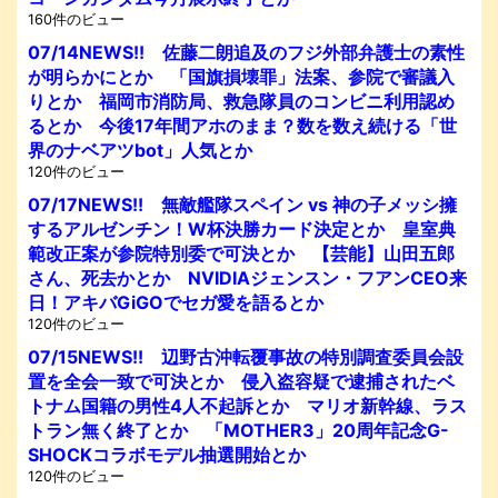
160件のビュー
07/14NEWS!! 佐藤二朗追及のフジ外部弁護士の素性
が明らかにとか 「国旗損壊罪」法案、参院で審議入
りとか 福岡市消防局、救急隊員のコンビニ利用認め
るとか 今後17年間アホのまま？数を数え続ける「世
界のナベアツbot」人気とか
120件のビュー
07/17NEWS!! 無敵艦隊スペイン vs 神の子メッシ擁
するアルゼンチン！W杯決勝カード決定とか 皇室典
範改正案が参院特別委で可決とか 【芸能】山田五郎
さん、死去かとか NVIDIAジェンスン・フアンCEO来
日！アキバGiGOでセガ愛を語るとか
120件のビュー
07/15NEWS!! 辺野古沖転覆事故の特別調査委員会設
置を全会一致で可決とか 侵入盗容疑で逮捕されたベ
トナム国籍の男性4人不起訴とか マリオ新幹線、ラス
トラン無く終了とか 「MOTHER3」20周年記念G-
SHOCKコラボモデル抽選開始とか
120件のビュー