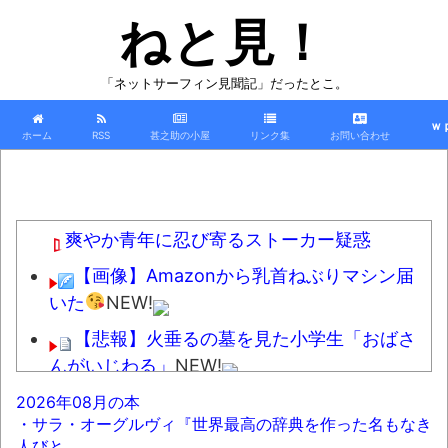
ねと見！
「ネットサーフィン見聞記」だったとこ。
ｗ
ホーム
RSS
甚之助の小屋
リンク集
お問い合わせ
爽やか青年に忍び寄るストーカー疑惑
【画像】Amazonから乳首ねぶりマシン届
いた
NEW!
【悲報】火垂るの墓を見た小学生「おばさ
んがいじわる」
NEW!
【販促】なんだよこの漫画ｗｗｗ【注意】
2026年08月の本
・サラ・オーグルヴィ『世界最高の辞典を作った名もなき
NEW!
人びと