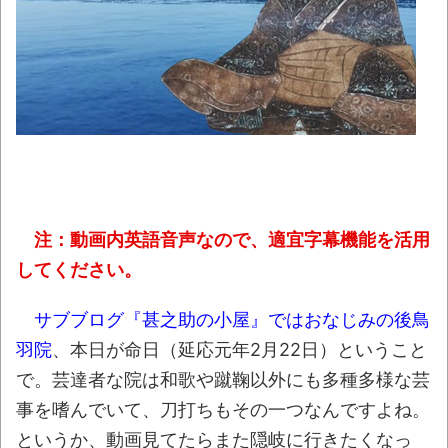
【衝撃】大分の海岸沿いにある「県道635号
線」は…海が荒れると地獄と化す
NEW!
【動画】昭和のCMさんのセンスｗｗｗｗｗ
NEW!
【08～10日の新刊】「あくまでクジャク
の話です。8」「アオイホノオ 33」「雷雷雷
7」
NEW!
注：動画内英語音声なので、適宜字幕機能を活用
本物のスパイ、政府批判どころか「むしろ
してください。
政府の味方」を演じて潜伏することが判明
NEW!
サブブログ『甚之助の小屋』ではおなじみの後鳥
【朗報】秋田県、オイルマネーが転がり込
羽院
、本日が命日（延応元年2月22日）ということ
んでガチで東北最強へｗｗｗｗｗｗｗｗｗｗｗ
で。芸達者な院は和歌や蹴鞠以外にも多種多様な芸
ｗ
NEW!
事を嗜んでいて、刀打ちもその一つなんですよね。
琵琶湖三市同時花火大会、開催中止を発
というか、動画見てたらまた隠岐に行きたくなっ