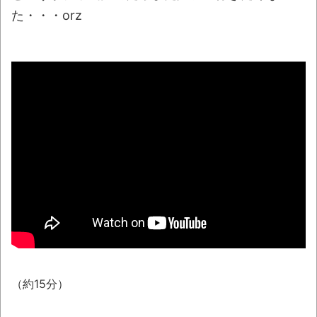
表 場所時刻不明・許可なし・交通整理なし・
た・・・orz
市が関与否定
【相撲】日本で唯一！「鬢付け油」をつく
る職人の世界！
翻訳によると「怒った子どもが我慢に我慢
して放った究極の技 これだけは使いたくなか
ったのに・・・」とのこと。
わずか３センチ！ 極小カブトムシ発見
まっぷたつに…日本レトロゲーム協会がゲー
ムソフトCDの劣化について問題提起 他
別にどこの誰が一日何時間睡眠だろうがど
うでもいいじゃないですか
8月26日にリメイク完結編「FF7リベレーシ
（約15分）
ョン」の新映像が公開！欧州gamescom 2026
にて