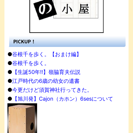
PICKUP！
●
谷根千を歩く。【おまけ編】
●
谷根千を歩く。
●
【生誕50年!!】嶺脇育夫伝説
●
江戸時代の6歳の幼女の遺書
●
今更だけど須賀神社行ってきた。
●
【旭川発】Cajon（カホン）6sesについて