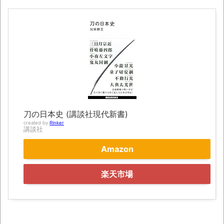
凡庸な悪
お前らの身体の悩み教えてくれ
「アメリカのヤンキーがアジア人にケンカ
を売った結果ｗｗｗ」 ほか
【読書感想】山野辺太郎『いつか深い穴に
落ちるまで』
映画ちいかわ観に行ったので感想を書きま
刀の日本史 (講談社現代新書)
す(若干ネタバレあり) 26/07/25
created by
Rinker
講談社
マケイン9巻＆アニメ公式ガイド感想
Amazon
独学で挑んだ2026年二級建築士学科試験結
果速報（仮）
楽天市場
体験談：仕事で同じビルの中に入っている
グループ会社の嫁子 [ほのぼの]
葉月つばさちゃん、昔から見てるんだけど