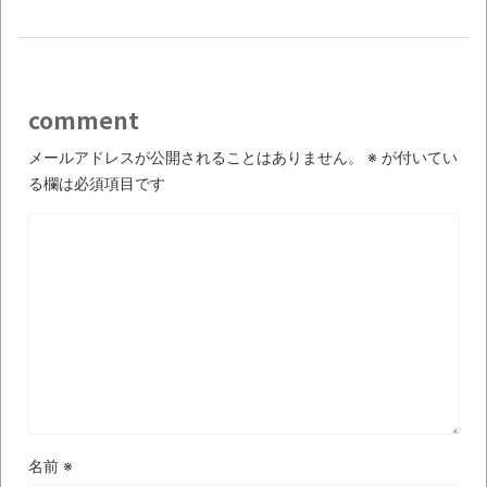
wwwwwwwwwwww
全方位青い芝包囲網すぎて色々見失う、新
しい仕事観
見ていると！悲しくなってしまう猫の画像
comment
の数々！！
メールアドレスが公開されることはありません。
※
が付いてい
る欄は必須項目です
Powered by livedoor 相互RSS
名前
※