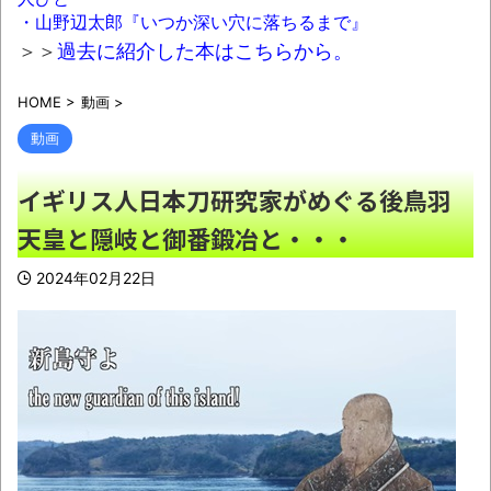
【驚愕】わいアラフォーになって、『とん
・山野辺太郎『いつか深い穴に落ちるまで』
でもない事実』に気づくｗｗｗｗｗｗｗ
NEW!
＞＞
過去に紹介した本はこちらから。
HOME
>
動画
>
【恐怖】昔のカルピス、怖すぎる
NEW!
動画
「勘違いしてる女性が多いけど、年収高い
男性は基本的に○○です」→共感殺到で拡散
イギリス人日本刀研究家がめぐる後鳥羽
やはりこれが真実なのか
NEW!
天皇と隠岐と御番鍛冶と・・・
【朗報】専門家「シンギュラリティは来な
2024年02月22日
い」→理由がこちら……
NEW!
【動画】これは怖い。三重の国道23号で撮
影された避けようがないもらい事故の瞬間。
NEW!
「これは問題が悪いわ…」ある小学校の漢字
ドリル問題が中二病すぎると話題にｗｗｗｗ
NEW!