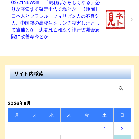
02/21NEWS!! 「納税ばからしくなる」怒
りが充満する確定申告会場とか 【静岡】
日本人とブラジル・フィリピン人の不良5
人、中国籍の高校生をリンチ殺害したとし
て逮捕とか 患者死亡相次ぐ神戸徳洲会病
院に改善命令とか
サイト内検索
2026年8月
月
火
水
木
金
土
日
1
2