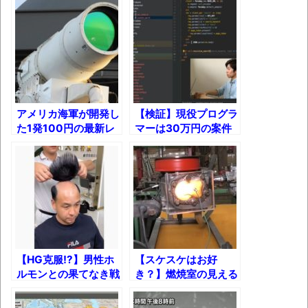
葉月つばさちゃん、昔から見てるんだけど
かなりお姉さんになったね
壊れたエアコンと歌えないボク
バージョンアップ情報更新 AOMEI
Backupper Standard 8.3.0 などバージョンア
アメリカ海軍が開発し
【検証】現役プログラ
ップ
た1発100円の最新レ
マーは30万円の案件
ーザー兵器【ドローン
を何時間で出来るの
高嶋ちさ子、ダウン症の姉が暴行事件！事
の群れを一網打尽!?】
か？
件の一部始終と衝撃の結末
【呆然】北海道旅行ワイ「ウニイクラ丼特
盛で食うぞ！！！うおおおおおおお
お！！！！！」→結
果･････････････････････････････
【HG克服!?】男性ホ
【スケスケはお好
【動画】カニ、ちょっかい出してきた陰に
ルモンとの果てなき戦
き？】燃焼室の見える
ブチギレ
いに終止符を打った男
エンジン作ってみた！
たち！