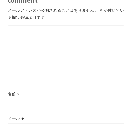
comment
【極画像】名古屋の地下鉄
wwwwwwwwwwww
メールアドレスが公開されることはありません。
※
が付いてい
る欄は必須項目です
全方位青い芝包囲網すぎて色々見失う、新
しい仕事観
見ていると！悲しくなってしまう猫の画像
の数々！！
Powered by livedoor 相互RSS
名前
※
メール
※