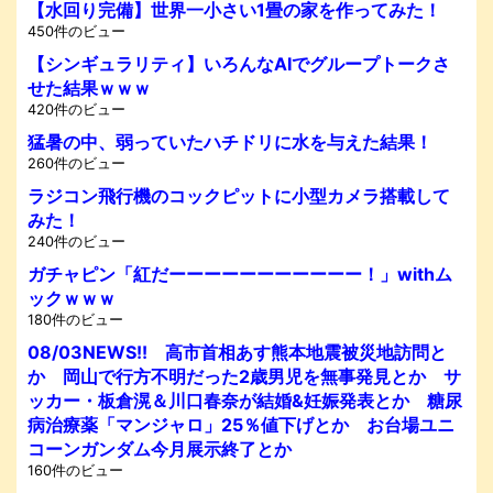
【水回り完備】世界一小さい1畳の家を作ってみた！
450件のビュー
【シンギュラリティ】いろんなAIでグループトークさ
せた結果ｗｗｗ
420件のビュー
猛暑の中、弱っていたハチドリに水を与えた結果！
260件のビュー
ラジコン飛行機のコックピットに小型カメラ搭載して
みた！
240件のビュー
ガチャピン「紅だーーーーーーーーーーー！」withム
ックｗｗｗ
180件のビュー
08/03NEWS!! 高市首相あす熊本地震被災地訪問と
か 岡山で行方不明だった2歳男児を無事発見とか サ
ッカー・板倉滉＆川口春奈が結婚&妊娠発表とか 糖尿
病治療薬「マンジャロ」25％値下げとか お台場ユニ
コーンガンダム今月展示終了とか
160件のビュー