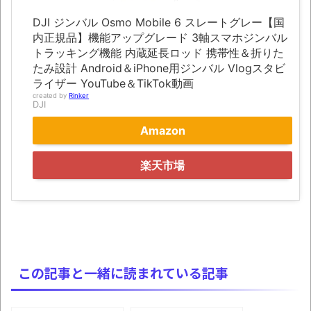
にて
DJI ジンバル Osmo Mobile 6 スレートグレー【国
凡庸な悪
内正規品】機能アップグレード 3軸スマホジンバル
トラッキング機能 内蔵延長ロッド 携帯性＆折りた
お前らの身体の悩み教えてくれ
たみ設計 Android＆iPhone用ジンバル Vlogスタビ
ライザー YouTube＆TikTok動画
「アメリカのヤンキーがアジア人にケンカ
created by
Rinker
を売った結果ｗｗｗ」 ほか
DJI
【読書感想】山野辺太郎『いつか深い穴に
Amazon
落ちるまで』
楽天市場
映画ちいかわ観に行ったので感想を書きま
す(若干ネタバレあり) 26/07/25
マケイン9巻＆アニメ公式ガイド感想
独学で挑んだ2026年二級建築士学科試験結
果速報（仮）
この記事と一緒に読まれている記事
体験談：仕事で同じビルの中に入っている
グループ会社の嫁子 [ほのぼの]