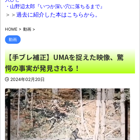
の結婚式。そこに被害者遺族が凸りとんでもな
・山野辺太郎『いつか深い穴に落ちるまで』
い事をして新婦号泣、ゾッとする地獄絵図
＞＞
過去に紹介した本はこちらから。
に・・・
NEW!
HOME
>
動画
>
車で要らない装備、「電動シート」に決ま
る・・・ｗ
NEW!
動画
【朗報】シャインマスカット200房（時価
【手ブレ補正】UMAを捉えた映像、驚
40万円相当）畑から盗んだ疑いで男を逮捕へ
愕の事実が発見される！
NEW!
バーガーキング、超大型チーズバーガー発
2024年02月20日
売。総カロリー約1656kcal 単品2490円
NEW!
【悲報】高市首相、もはやマッサージを受
けただけで叩かれてしまう
NEW!
【魔改造】普通の基板を7倍の巨体にした結
果ｗｗｗ
NEW!