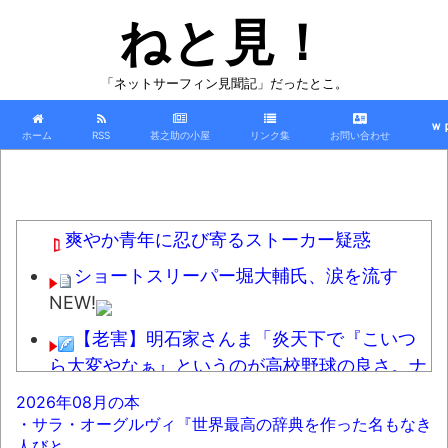
ねと見！
「ネットサーフィン見聞記」だったとこ。
ｗ
ホーム
RSS
甚之助の小屋
リンク集
お問い合わせ
爽やか青年に忍び寄るストーカー疑惑
ショートスリーパー堀大輔氏、涙を流す
NEW!
【老害】明石家さんま「炎天下で『こいつ
ら大変やなぁ』というのが高校野球の良さ。ナ
イターが当たり前だとつまらない」
NEW!
2026年08月の本
・サラ・オーグルヴィ『世界最高の辞典を作った名もなき
【復讐】新郎がイジメ殺人で少年院上がり
人びと