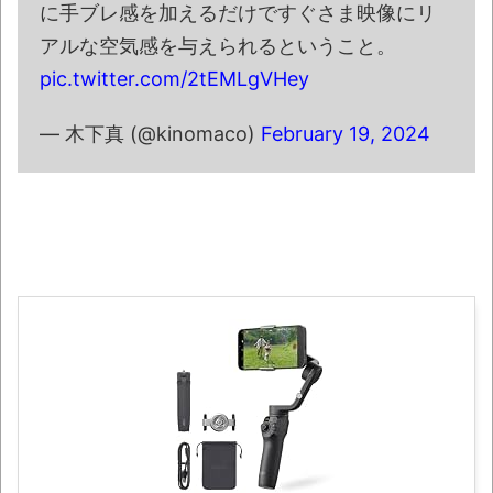
【悲報】ショートスリーパー堀大輔さん、
に手ブレ感を加えるだけですぐさま映像にリ
「寝た方がいい」などと誹謗中傷され配信中に
アルな空気感を与えられるということ。
泣き出してしまう
pic.twitter.com/2tEMLgVHey
翻訳によると「怒った子どもが我慢に我慢
して放った究極の技 これだけは使いたくなか
— 木下真 (@kinomaco)
February 19, 2024
ったのに・・・」とのこと。
わずか３センチ！ 極小カブトムシ発見
【衝撃】韓国で売っている目覚まし時計の
デザインが悪夢すぎるwww
まっぷたつに…日本レトロゲーム協会がゲー
ムソフトCDの劣化について問題提起 他
別にどこの誰が一日何時間睡眠だろうがど
うでもいいじゃないですか
8月26日にリメイク完結編「FF7リベレーシ
ョン」の新映像が公開！欧州gamescom 2026