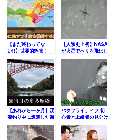
長野県のなめこのデカさが規格外だったｗ
ｗ
新装版「ご冗談でしょう、ファインマンさ
ん（上）（下）」発売
【画像】整形で2400万円超えの美女、水着
【まだ終わってな
【人類史上初】NASA
グラビアに挑戦
い!!】世界的蝗害！
が火星でヘリを飛ばし
4000億匹のバッタの
た瞬間!!
歴ログは10周年ですがnoteに引っ越します
行方と人類に残された
最終手段……
進撃の巨人シーズン7 ファイナルシーズンの
感想
TBS「マツコの知らない世界」スタグル特
集でほとんど紹介されなかったJリーグ…なら
【あれから一ヶ月】渓
バタフライナイフ 初
流釣り中に遭遇した衝
心者と上級者の見分け
ば自分たちで紹介だ！
撃的事件を振り返る
方
時代の流れ