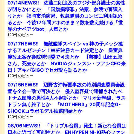
07/14NEWS!! 佐藤二朗追及のフジ外部弁護士の素性
が明らかにとか 「国旗損壊罪」法案、参院で審議入
りとか 福岡市消防局、救急隊員のコンビニ利用認め
るとか 今後17年間アホのまま？数を数え続ける「世
界のナベアツbot」人気とか
120件のビュー
07/17NEWS!! 無敵艦隊スペイン vs 神の子メッシ擁
するアルゼンチン！W杯決勝カード決定とか 皇室典
範改正案が参院特別委で可決とか 【芸能】山田五郎
さん、死去かとか NVIDIAジェンスン・フアンCEO来
日！アキバGiGOでセガ愛を語るとか
120件のビュー
07/15NEWS!! 辺野古沖転覆事故の特別調査委員会設
置を全会一致で可決とか 侵入盗容疑で逮捕されたベ
トナム国籍の男性4人不起訴とか マリオ新幹線、ラス
トラン無く終了とか 「MOTHER3」20周年記念G-
SHOCKコラボモデル抽選開始とか
120件のビュー
08/06NEWS!! 「トリプル台風」発生！新たな台風は
日本に近づく可能性とか ENHYPEN NI-KI熱心ファン