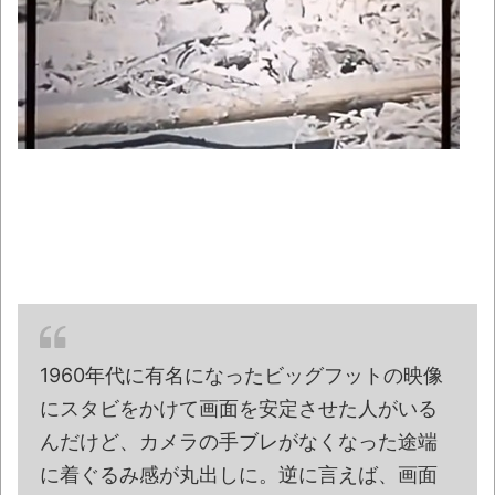
【動画】動物園のゾウを撮影していたら…と
んでもない“ファンサ”を受けたｗｗｗｗ
NEW!
マジでこれだけは日本製じゃないとダメな
物 、ガチで何がある？
NEW!
【悲報】ワイド底辺、マックでガチのド底
辺飯ｗｗｗｗｗｗｗｗｗｗｗｗｗｗｗ
NEW!
【動画】急病人？横須賀の国道16号でおか
しな事故が撮影される。
NEW!
シカ「全部喰った」 祭り中止
NEW!
【最終日】「一勝千金 6」「MAJOR
1960年代に有名になったビッグフットの映像
2nd（32）」「球詠 19」ほか、最新巻も50％
にスタビをかけて画面を安定させた人がいる
還元！【Amazonマンガ毎週末セール アツいス
んだけど、カメラの手ブレがなくなった途端
ポーツ漫画】
NEW!
に着ぐるみ感が丸出しに。逆に言えば、画面