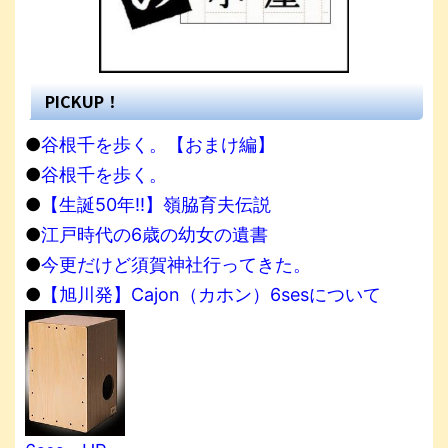
PICKUP！
●
谷根千を歩く。【おまけ編】
●
谷根千を歩く。
●
【生誕50年!!】嶺脇育夫伝説
●
江戸時代の6歳の幼女の遺書
●
今更だけど須賀神社行ってきた。
●
【旭川発】Cajon（カホン）6sesについて