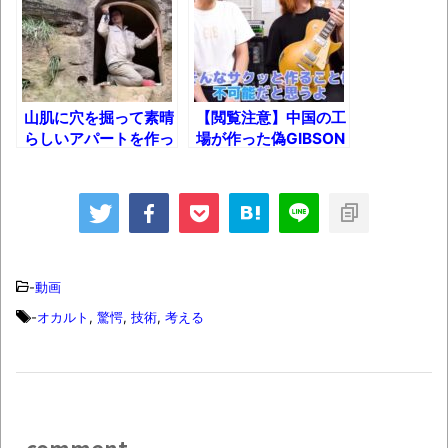
【衝撃】道志村の骨や服、沢の上流から流
されてきた可能性・・・・・・・・・
オーストラリアの男性飛行家 太平洋横断
飛行
山肌に穴を掘って素晴
【閲覧注意】中国の工
【中国】パトカーの前で好演技www当たり
らしいアパートを作っ
場が作った偽GIBSON
屋やお煽り運転など盛りだくさん
た男の話し
ギターがこれｗ【チブ
ソン】
「ム、ムリです・・・」メガネ美人ナース
に入院中のオレのオナサポ懇願したら・・・
「ム、ムリです・・・」メガネ美人ナース
に入院中のオレのオナサポ懇願したら・・・
-
動画
ナチスドイツは何故バルバロッサ作戦とか
-
オカルト
,
驚愕
,
技術
,
考える
いう無茶に踏み切ってしまったのか
ブログお引越しのお知らせ
まるで親子のような子猫とシェパード