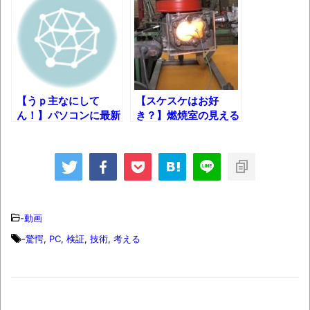
ん（上）（下）」発売
【画像】整形で2400万円超えの美女、水着
グラビアに挑戦
歴ログは10周年ですがnoteに引っ越します
【うｐ主なにして
【スケスケはお好
ん！】パソコンに最新
き？】燃焼室の見える
進撃の巨人シーズン7 ファイナルシーズンの
のウィルス入れてみた
エンジン作ってみた！
感想
ｗ
TBS「マツコの知らない世界」スタグル特
集でほとんど紹介されなかったJリーグ…なら
ば自分たちで紹介だ！
-
動画
時代の流れ
-
驚愕
,
PC
,
検証
,
技術
,
考える
【衝撃】道志村の骨や服、沢の上流から流
されてきた可能性・・・・・・・・・
オーストラリアの男性飛行家 太平洋横断