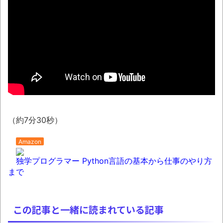
【AI】ルイス・フロイスが歌う『日本史』
週間少年ジャンプのグッズ(43億円分)を注
文してキャンセルした32歳女が逮捕
「題名のない音楽会」ゲーム音楽批判から
36年 ～因果な逆転劇～
50歳になりました
凡庸な悪
（約7分30秒）
ロープと滑車と犬マスクでエクストリーム
Amazon
変身。
独学プログラマー Python言語の基本から仕事のやり方
お前らの身体の悩み教えてくれ
まで
『FF15』が発売10周年！ノクティスフィギ
ュアなどが当たる記念くじが登場です
この記事と一緒に読まれている記事
みんななんだかんだ言ってお金持ってんじ