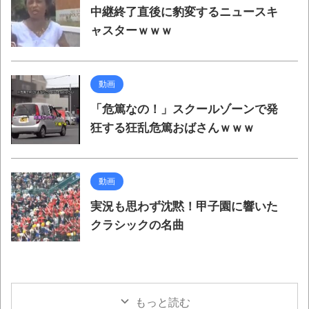
中継終了直後に豹変するニュースキ
ャスターｗｗｗ
動画
「危篤なの！」スクールゾーンで発
狂する狂乱危篤おばさんｗｗｗ
動画
実況も思わず沈黙！甲子園に響いた
クラシックの名曲
もっと読む