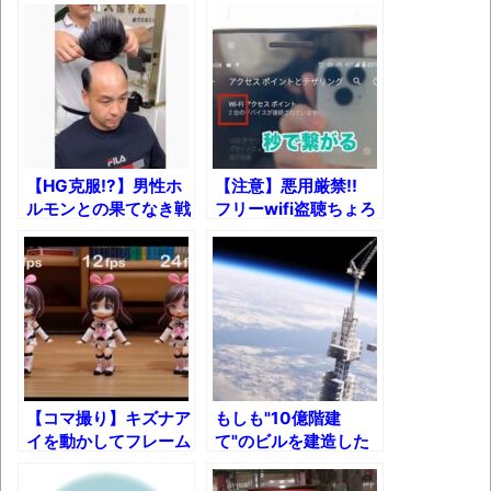
壊れたエアコンと歌えないボク
た！
バージョンアップ情報更新 AOMEI
Backupper Standard 8.3.0 などバージョンア
ップ
高嶋ちさ子、ダウン症の姉が暴行事件！事
件の一部始終と衝撃の結末
【HG克服!?】男性ホ
【注意】悪用厳禁!!
ルモンとの果てなき戦
フリーwifi盗聴ちょろ
【呆然】北海道旅行ワイ「ウニイクラ丼特
いに終止符を打った男
すぎて草
盛で食うぞ！！！うおおおおおおお
たち！
お！！！！！」→結
果･････････････････････････････
【動画】カニ、ちょっかい出してきた陰に
ブチギレ
長野県のなめこのデカさが規格外だったｗ
【コマ撮り】キズナア
もしも"10億階建
ｗ
イを動かしてフレーム
て"のビルを建造した
レートの違いを比較し
らどうなるのか？
新装版「ご冗談でしょう、ファインマンさ
てみた！