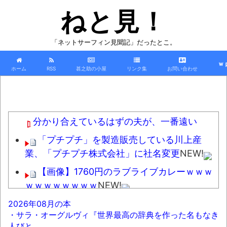
ねと見！
「ネットサーフィン見聞記」だったとこ。
ｗ
ホーム
RSS
甚之助の小屋
リンク集
お問い合わせ
分かり合えているはずの夫が、一番遠い
「プチプチ」を製造販売している川上産
業、「プチプチ株式会社」に社名変更
NEW!
【画像】1760円のラブライブカレーｗｗｗ
ｗｗｗｗｗｗｗｗ
NEW!
今日行ったラーメン屋が臭過ぎて忘れられ
2026年08月の本
・サラ・オーグルヴィ『世界最高の辞典を作った名もなき
ない
NEW!
人びと