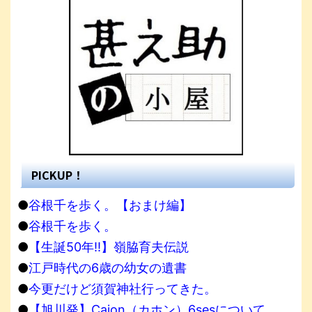
PICKUP！
●
谷根千を歩く。【おまけ編】
●
谷根千を歩く。
●
【生誕50年!!】嶺脇育夫伝説
●
江戸時代の6歳の幼女の遺書
●
今更だけど須賀神社行ってきた。
●
【旭川発】Cajon（カホン）6sesについて