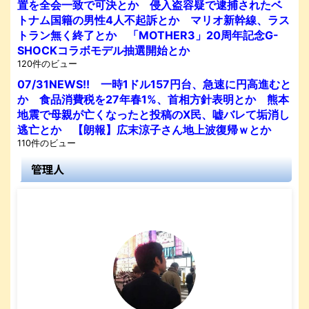
置を全会一致で可決とか 侵入盗容疑で逮捕されたベ
トナム国籍の男性4人不起訴とか マリオ新幹線、ラス
トラン無く終了とか 「MOTHER3」20周年記念G-
SHOCKコラボモデル抽選開始とか
120件のビュー
07/31NEWS!! 一時1ドル157円台、急速に円高進むと
か 食品消費税を27年春1%、首相方針表明とか 熊本
地震で母親が亡くなったと投稿のX民、嘘バレて垢消し
逃亡とか 【朗報】広末涼子さん地上波復帰ｗとか
110件のビュー
管理人