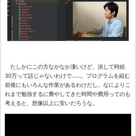
NEW!
【動画】両方馬鹿（笑）ミニストップでト
ラックと衝突したドラレコが（ノ∇`）
NEW!
【真顔】あるスーパーの「チャイルドシー
ト付きカート」に描かれたキャラの目が死んで
いると話題にｗｗ
NEW!
「これで11万取られたの!?」あるX民が玄関
たしかにこの方なかなか凄いけど、決して時給
ドアノブの修理を頼んだら…とんでもない事に
30万って話じゃないわけで……。プログラムを組む
なった
NEW!
前後にもいろんな作業があるわけだし、なによりこ
【07日の新刊】「魔女と傭兵 9」「転生
れまで勉強するに費やしてきた時間や費用ってのも
したら第七王子だったので、気ままに魔術を極
考えると、想像以上に安いだろうな。
めます 24」「ポンコツ魔王の田舎暮らし 6」
NEW!
【悲報】クロちゃん、まともになってしま
う
NEW!