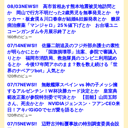
08/03NEWS!! 高市首相あす熊本地震被災地訪問と
か 岡山で行方不明だった2歳男児を無事発見とか サ
ッカー・板倉滉＆川口春奈が結婚&妊娠発表とか 糖尿
病治療薬「マンジャロ」25％値下げとか お台場ユニ
コーンガンダム今月展示終了とか
160件のビュー
07/14NEWS!! 佐藤二朗追及のフジ外部弁護士の素性
が明らかにとか 「国旗損壊罪」法案、参院で審議入
りとか 福岡市消防局、救急隊員のコンビニ利用認め
るとか 今後17年間アホのまま？数を数え続ける「世
界のナベアツbot」人気とか
120件のビュー
07/17NEWS!! 無敵艦隊スペイン vs 神の子メッシ擁
するアルゼンチン！W杯決勝カード決定とか 皇室典
範改正案が参院特別委で可決とか 【芸能】山田五郎
さん、死去かとか NVIDIAジェンスン・フアンCEO来
日！アキバGiGOでセガ愛を語るとか
120件のビュー
07/15NEWS!! 辺野古沖転覆事故の特別調査委員会設