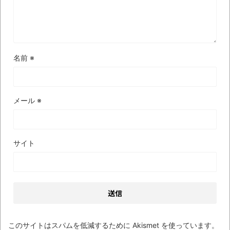
しい仕事観
見ていると！悲しくなってしまう猫の画像
の数々！！
名前
※
Powered by livedoor 相互RSS
メール
※
サイト
このサイトはスパムを低減するために Akismet を使っています。