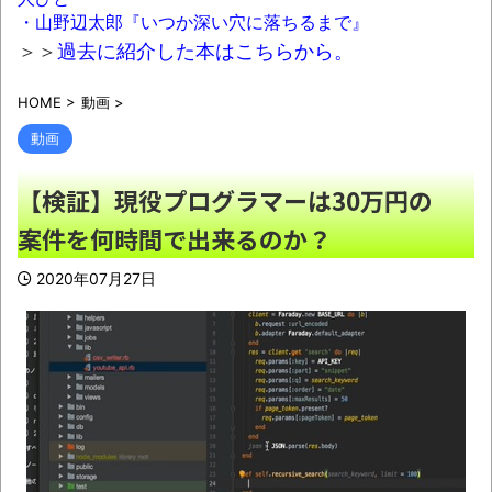
【悲報】高市早苗に逆らった財務官僚、異
・山野辺太郎『いつか深い穴に落ちるまで』
例の左遷ｗｗｗｗｗｗｗｗ
NEW!
＞＞
過去に紹介した本はこちらから。
ワイの妻(35)、町内会の掃除から汗だくで
HOME
>
動画
>
帰宅ｗｗｗｗｗｗ
NEW!
動画
【画像】このボケて、破壊力ありすぎてク
ッソワロタｗｗｗｗｗｗｗｗｗ
NEW!
【検証】現役プログラマーは30万円の
近畿大学准教授、苦言「みいちゃん呼びが
案件を何時間で出来るのか？
揶揄する言葉として使われ、当事者から具体的
2020年07月27日
な苦痛が訴えられている。文化芸術は人を傷つ
けてもよい。ただし、傷つけ方がある」
NEW!
【有能】政府「トラックはサービスエリア
利用有料化すればサボらず走るし流問題解決じ
ゃね？」
NEW!
【描込】なんだよこの漫画ｗｗｗ【注意】