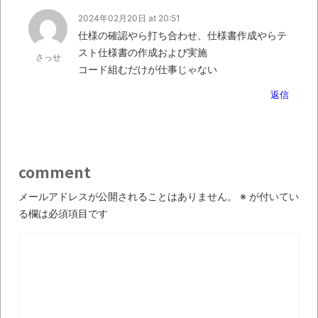
飛行
2024年02月20日 at 20:51
【中国】パトカーの前で好演技www当たり
仕様の確認やら打ち合わせ、仕様書作成やらテ
屋やお煽り運転など盛りだくさん
スト仕様書の作成および実施
さっせ
コード組むだけが仕事じゃない
「ム、ムリです・・・」メガネ美人ナース
返信
に入院中のオレのオナサポ懇願したら・・・
「ム、ムリです・・・」メガネ美人ナース
に入院中のオレのオナサポ懇願したら・・・
ナチスドイツは何故バルバロッサ作戦とか
comment
いう無茶に踏み切ってしまったのか
メールアドレスが公開されることはありません。
※
が付いてい
ブログお引越しのお知らせ
る欄は必須項目です
まるで親子のような子猫とシェパード
【極画像】名古屋の地下鉄
wwwwwwwwwwww
全方位青い芝包囲網すぎて色々見失う、新