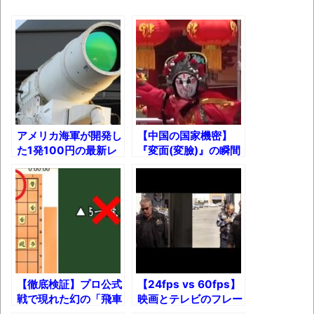
ゃん
「アメリカのヤンキーがアジア人にケンカ
を売った結果ｗｗｗ」 ほか
【読書感想】山野辺太郎『いつか深い穴に
落ちるまで』
映画ちいかわ観に行ったので感想を書きま
す(若干ネタバレあり) 26/07/25
アメリカ海軍が開発し
【中国の国家機密】
た1発100円の最新レ
『変面(変臉)』の瞬間
マケイン9巻＆アニメ公式ガイド感想
ーザー兵器【ドローン
を超スロー撮影した結
の群れを一網打尽!?】
果!!
独学で挑んだ2026年二級建築士学科試験結
果速報（仮）
体験談：仕事で同じビルの中に入っている
グループ会社の嫁子 [ほのぼの]
葉月つばさちゃん、昔から見てるんだけど
【徹底検証】プロ公式
【24fps vs 60fps】
かなりお姉さんになったね
戦で現れた幻の「飛車
映画とテレビのフレー
不成」
ムワークを比較してみ