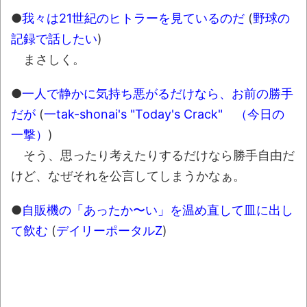
●
我々は21世紀のヒトラーを見ているのだ
(
野球の
記録で話したい
)
まさしく。
●
一人で静かに気持ち悪がるだけなら、お前の勝手
だが
(
一tak-shonai's "Today's Crack" （今日の
一撃）
)
そう、思ったり考えたりするだけなら勝手自由だ
けど、なぜそれを公言してしまうかなぁ。
●
自販機の「あったか〜い」を温め直して皿に出し
て飲む
(
デイリーポータルZ
)