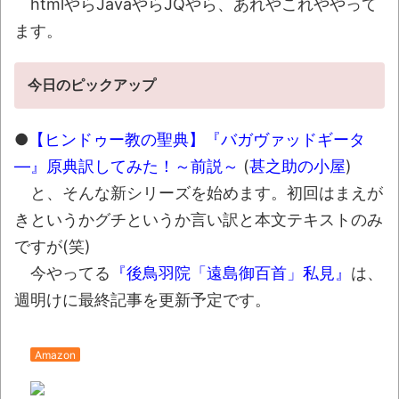
バレて終わる・・・
NEW!
htmlやらJavaやらJQやら、あれやこれややって
ます。
京大病院、脳腫瘍摘出手術で誤って腫瘍の
無い部位を摘出 脳幹など損傷受け植物状態に
NEW!
今日のピックアップ
【悲報】ロシア、じわじわと逝き始める
NEW!
●
【ヒンドゥー教の聖典】『バガヴァッドギータ
―』原典訳してみた！～前説～
(
甚之助の小屋
)
【画像】思わず保存したくなる「笑える画
像・最高な画像」貼っていけｗｗｗｗｗ
NEW!
と、そんな新シリーズを始めます。初回はまえが
きというかグチというか言い訳と本文テキストのみ
ですが(笑)
【動画】ロシア軍のドローンをネット発射
装置で撃墜するウクライナ。
今やってる
『後鳥羽院「遠島御百首」私見』
は、
週明けに最終記事を更新予定です。
【動画】「昔のアイドルは個人情報がガバ
ガバだった」を誇張した昭和風AI動画が秀逸す
ぎるｗｗｗ
Amazon
「ぞわっとした…」カルディで売っているコ