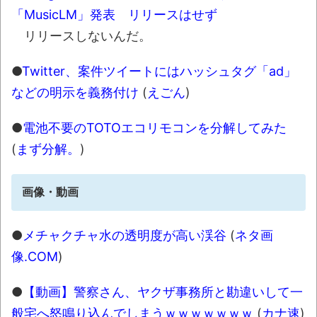
「MusicLM」発表 リリースはせず
リリースしないんだ。
●
Twitter、案件ツイートにはハッシュタグ「ad」
などの明示を義務付け
(
えごん
)
●
電池不要のTOTOエコリモコンを分解してみた
(
まず分解。
)
画像・動画
●
メチャクチャ水の透明度が高い渓谷
(
ネタ画
像.COM
)
●
【動画】警察さん、ヤクザ事務所と勘違いして一
般宅へ怒鳴り込んでしまうｗｗｗｗｗｗｗ
(
カナ速
)