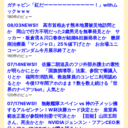
ガチャピン「紅だーーーーーーーーーーー！」withム
ックｗｗｗ
180件のビュー
08/03NEWS!! 高市首相あす熊本地震被災地訪問と
か 岡山で行方不明だった2歳男児を無事発見とか サ
ッカー・板倉滉＆川口春奈が結婚&妊娠発表とか 糖尿
病治療薬「マンジャロ」25％値下げとか お台場ユニ
コーンガンダム今月展示終了とか
160件のビュー
07/14NEWS!! 佐藤二朗追及のフジ外部弁護士の素性
が明らかにとか 「国旗損壊罪」法案、参院で審議入
りとか 福岡市消防局、救急隊員のコンビニ利用認め
るとか 今後17年間アホのまま？数を数え続ける「世
界のナベアツbot」人気とか
120件のビュー
07/17NEWS!! 無敵艦隊スペイン vs 神の子メッシ擁
するアルゼンチン！W杯決勝カード決定とか 皇室典
範改正案が参院特別委で可決とか 【芸能】山田五郎
さん、死去かとか NVIDIAジェンスン・フアンCEO来