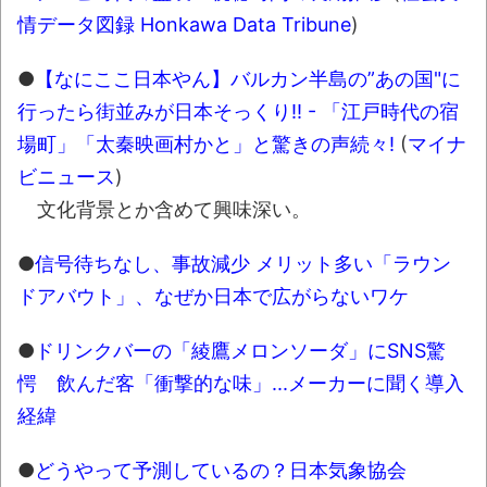
情データ図録 Honkawa Data Tribune
)
●
【なにここ日本やん】バルカン半島の”あの国"に
行ったら街並みが日本そっくり!! - 「江戸時代の宿
場町」「太秦映画村かと」と驚きの声続々!
(
マイナ
ビニュース
)
文化背景とか含めて興味深い。
●
信号待ちなし、事故減少 メリット多い「ラウン
ドアバウト」、なぜか日本で広がらないワケ
●
ドリンクバーの「綾鷹メロンソーダ」にSNS驚
愕 飲んだ客「衝撃的な味」...メーカーに聞く導入
経緯
●
どうやって予測しているの？日本気象協会