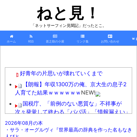
ねと見！
「ネットサーフィン見聞記」だったとこ。
ｗ
ホーム
RSS
甚之助の小屋
リンク集
お問い合わせ
好青年の片思いが壊れていくまで
【朗報】年収1300万の俺、京大生の息子2
人育てた結果ｗｗｗｗｗｗ
NEW!
国税庁、「前例のない悪質な」不祥事が
次々発覚して終わる「パパ活」「情報漏えい」
「脱税」などなど
NEW!
2026年08月の本
・サラ・オーグルヴィ『世界最高の辞典を作った名もなき
ワイ、「着衣おっばい」でしか抜けない体
人びと