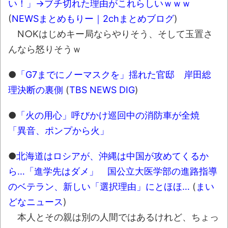
い！」→ブチ切れた理由がこれらしいｗｗｗ
マケイン9巻＆アニメ公式ガイド感想
(
NEWSまとめもりー｜2chまとめブログ
)
独学で挑んだ2026年二級建築士学科試験結
N○Kはじめキー局ならやりそう、そして玉置さ
果速報（仮）
んなら怒りそうｗ
体験談：仕事で同じビルの中に入っている
●
「G7までにノーマスクを」揺れた官邸 岸田総
グループ会社の嫁子 [ほのぼの]
理決断の裏側
(
TBS NEWS DIG
)
葉月つばさちゃん、昔から見てるんだけど
かなりお姉さんになったね
●
「火の用心」呼びかけ巡回中の消防車が全焼
壊れたエアコンと歌えないボク
「異音、ポンプから火」
バージョンアップ情報更新 AOMEI
●
北海道はロシアが、沖縄は中国が攻めてくるか
Backupper Standard 8.3.0 などバージョンア
ら…「進学先はダメ」 国公立大医学部の進路指導
ップ
のベテラン、新しい「選択理由」にとほほ…
(
まい
高嶋ちさ子、ダウン症の姉が暴行事件！事
どなニュース
)
件の一部始終と衝撃の結末
本人とその親は別の人間ではあるけれど、ちょっ
【呆然】北海道旅行ワイ「ウニイクラ丼特