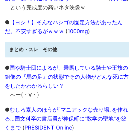
という完成度の高いネタ映像ｗ
●
【ヨシ！】そんなハシゴの固定方法があったん
だ。不安すぎるがｗｗｗ
(
1000mg
)
まとめ・スレ その他
●
国や騎士団によるが、乗馬している騎士や王族の
銅像の『馬の足』の状態でその人物がどんな死に方
をしたかわかるらしい？
へー(・∀・)
●
むしろ素人のほうが｢マニアックな売り場｣を作れ
る…国文科卒の書店員が神保町に"数学の聖地"を築
くまで
(
PRESIDENT Online
)