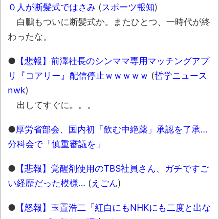
しい。
０人が断髪式ではさみ
(
スポーツ報知
)
白鵬もついに断髪式か。またひとつ、一時代が終
「題名のない音楽会」ゲーム音楽批判から
わったな。
36年 ～因果な逆転劇～
50歳になりました
●
【悲報】前澤社長のシンママ専用マッチングアプ
凡庸な悪
リ『コアリー』配信停止ｗｗｗｗｗ
(
哲学ニュース
お前らの身体の悩み教えてくれ
nwk
)
出してすぐに。。。
みんななんだかんだ言ってお金持ってんじ
ゃん
●
厚労省部会、国内初「飲む中絶薬」承認を了承…
「アメリカのヤンキーがアジア人にケンカ
分科会で「慎重審議を」
を売った結果ｗｗｗ」 ほか
●
【悲報】覚醒剤使用のTBS社員さん、ガチですご
【読書感想】山野辺太郎『いつか深い穴に
落ちるまで』
い経歴だった模様…
(
えごん
)
映画ちいかわ観に行ったので感想を書きま
●
【怒報】玉置浩二「紅白にもNHKにも二度と出な
す(若干ネタバレあり) 26/07/25