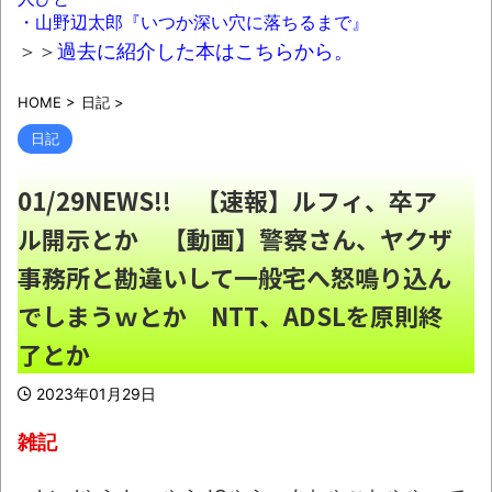
質になってしまうｗｗｗｗｗ
NEW!
・山野辺太郎『いつか深い穴に落ちるまで』
08/08NEWS!! 高市首相の熊本視察「PR動
＞＞
過去に紹介した本はこちらから。
画」批判相次ぐとか 【甲子園】有明、被災
HOME
>
日記
>
地・熊本に届ける劇的逆転勝利とか KDDI、
楽天へのローミングを9月末終了とか ニンテ
日記
ンドーミュージアム、公式ページ以外で購入し
01/29NEWS!! 【速報】ルフィ、卒ア
たチケットは無効にとか
NEW!
ル開示とか 【動画】警察さん、ヤクザ
「吉野家」「松屋」「すき家」←この3つが
並んでたらお前らが入る店ｗｗｗｗｗｗｗｗｗ
事務所と勘違いして一般宅へ怒鳴り込ん
ｗｗｗｗｗｗｗｗｗｗｗｗｗｗｗｗｗｗｗｗ
でしまうｗとか NTT、ADSLを原則終
NEW!
了とか
しずかちゃんはA型、スネ夫はB型、のび太
はO型、ドラえもんは？医師国家試験で必ず出
2023年01月29日
題ｗｗｗｗｗ
NEW!
雑記
人気YouTuberさん、動画内で最悪の秘密が