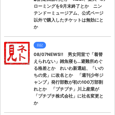
ローミングを9月末終了とか ニン
テンドーミュージアム、公式ページ
以外で購入したチケットは無効にと
か
日記
08/07NEWS!! 男女同室で「着替
えられない」雑魚寝も…避難所めぐ
る格差とか れいわ新選組、「いの
ちの党」に改名とか 「週刊少年ジ
ャンプ」発行部数が初の100万部割
れとか 「プチプチ」川上産業が
「プチプチ株式会社」に社名変更と
か