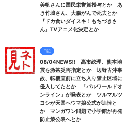
美帆さんに国民栄誉賞授与とか あ
き竹城さん、大腸がんで死去とか
『ドカ食いダイスキ！もちづきさ
ん』TVアニメ化決定とか
日記
08/04NEWS!! 高市総理、熊本地
震を激甚災害指定とか 辺野古沖事
故、転覆直前に立ち入り禁止区域に
侵入してたとか 「パルワールドオ
ンライン」が発表とか ツルマルツ
ヨシが天国へウマ娘公式が追悼と
か マンガワン問題で小学館が再発
防止策公表へとか