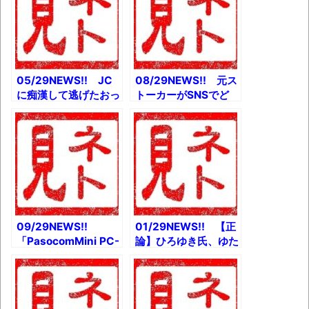
ー・ライガー、突然素
とか 一年で全国
顔を披露とか 「ゆっ
1741市町村を巡るた
くり実況」商標出願に
めにやったこととか
拒絶通知とか
05/29NEWS!! JC
08/29NEWS!! 元ス
に痴漢して逃げたおっ
トーカーがSNSでど
さん、すっ転ぶとか
こまでの情報特定でき
アフリカで原因不明の
るかやってみた結果と
奇病「うなずき病」が
か 9月16日「安室奈
流行中とか 嫁の戸籍
美恵の日」日本記念日
調べたら元男性だった
協会が認定とか 鳥人
とか
間コンテストの現在ｗ
とか
09/29NEWS!!
01/29NEWS!! 【正
「PasocomMini PC-
論】ひろゆき氏、ゆた
8001」の一般向け販
ぼんのクラファンにド
売が決定とか JC3
正論をぶつけてしまう
の娘が反抗期なんだけ
ｗとか セガ、ゲーム
どｗとか 『謝罪代行
センター事業から完全