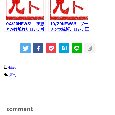
サービス』第1回目の
撤退とか 感染力１
依頼とか
８％高い亜種「ステル
スオミクロン」確認と
か
04/29NEWS!! 実態
10/29NEWS!! プー
とかけ離れたロシア報
チン大統領、ロシア正
道 日本で報道される
教会から『首席エクソ
ありがちな5つのフレ
シスト』に任命される
ーズとか 小室圭さん
とか 【朗報】田代ま
眞子様とラブラブ手つ
さしさん出所とか ア
なぎデートとか 好き
ルシンドになっ…てな
な番組ジャンル首位は
い！息子はフサフサだ
「ＣＭ」とか
ったとか
-
日記
-
羅列
comment