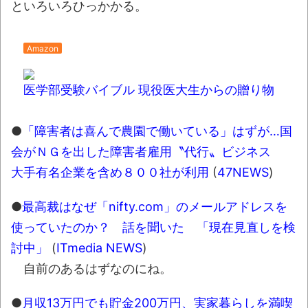
といろいろひっかかる。
盛で食うぞ！！！うおおおおおおお
お！！！！！」→結
果･････････････････････････････
Amazon
【動画】カニ、ちょっかい出してきた陰に
医学部受験バイブル 現役医大生からの贈り物
ブチギレ
長野県のなめこのデカさが規格外だったｗ
●
「障害者は喜んで農園で働いている」はずが…国
ｗ
会がＮＧを出した障害者雇用〝代行〟ビジネス
新装版「ご冗談でしょう、ファインマンさ
大手有名企業を含め８００社が利用
(
47NEWS
)
ん（上）（下）」発売
【画像】整形で2400万円超えの美女、水着
●
最高裁はなぜ「nifty.com」のメールアドレスを
グラビアに挑戦
使っていたのか？ 話を聞いた 「現在見直しを検
歴ログは10周年ですがnoteに引っ越します
討中」
(
ITmedia NEWS
)
自前のあるはずなのにね。
進撃の巨人シーズン7 ファイナルシーズンの
●
月収13万円でも貯金200万円、実家暮らしを満喫