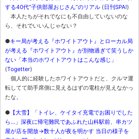
感想
する40代“子供部屋おじさん”のリアル
(
日刊SPA!
)
TBS「マツコの知らない世界」スタグル特
本人たちがそれでなにも不自由していないのな
集でほとんど紹介されなかったJリーグ…なら
ら、それでいいんじゃない？
ば自分たちで紹介だ！
時代の流れ
●
キー局が考える『ホワイトアウト』とローカル局
が考える『ホワイトアウト』が別物過ぎて笑うしか
【衝撃】道志村の骨や服、沢の上流から流
されてきた可能性・・・・・・・・・
ない「本当のホワイトアウトはこんな感じ」
(
Togetter
)
オーストラリアの男性飛行家 太平洋横断
個人的に経験したホワイトアウトだと、クルマ運
飛行
転してて助手席側に見えるはずの電柱が見えなかっ
【中国】パトカーの前で好演技www当たり
たな。
屋やお煽り運転など盛りだくさん
「ム、ムリです・・・」メガネ美人ナース
●
【大雪】「トイレ、ケイタイ充電でお困りでした
に入院中のオレのオナサポ懇願したら・・・
ら…」深夜に帰宅難民であふれた山科駅前、串カツ
「ム、ムリです・・・」メガネ美人ナース
屋が店を開放→数十人が夜を明かす 当日の様子を
に入院中のオレのオナサポ懇願したら・・・