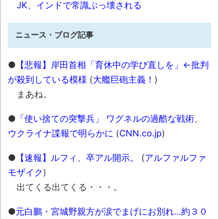
JK、インドで常識ぶっ壊される
ーヒーのパッケージが“一瞬怖い”と話題に
wwww
ニュース・ブログ記事
【悲報】男の趣味Tier表、ヤバすぎるｗｗｗ
ｗｗ
●
【悲報】岸田首相「育休中の学び直しを」←批判
「天才か」いや変態です、宝鐘マリンの
が殺到している模様
(
大艦巨砲主義！
)
ルアーを作ってタコを釣り上げた動画が葛飾北
斎も大喜びの構図過ぎておもろい件ほか、8月
まあね。
08日の新着CGまとめ
●
「使い捨ての突撃兵」 ワグネルの過酷な戦術、
8月26日にリメイク完結編「FF7リベレーシ
ウクライナ諜報で明らかに
(
CNN.co.jp
)
ョン」の新映像が公開！欧州gamescom 2026
にて
●
【速報】ルフィ、卒アル開示。
(
アルファルファ
この時期に避難所生活は大変だよな(´・ω・
モザイク
)
｀)
出てくる出てくる・・・。
レトロパソコンの雑誌掲載プログラムリス
●
元白鵬・宮城野親方が涙でまげにお別れ…約３０
トを打ち込んだゲームプレイ動画で当時が懐か