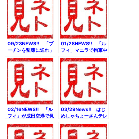
09/23NEWS!! 「プ
01/28NEWS!! 「ル
ーチンを塹壕に送れ」
フィ」マニラで拘束中
ロシア各地で抗議デモ
とか デヴィ夫人、ガ
とか 韓国大統領、カ
チで無敵すぎるｗと
メラに気付かず米国侮
か ゲーセンにも遂に
蔑発言とか 【悲報】
値上げの波！ 料金が
警察さん、交通取締り
倍にとか
中にタバコポイ捨てと
か
02/16NEWS!! 「ル
03/29News!! はじ
フィ」が成田空港で見
めしゃちょーさんテレ
せた謎のハンドサイン
ビで本名さらされると
に注目集まるとか
か ピエール瀧を逮捕
【衝撃】獣神サンダ
した麻薬取締官とは?