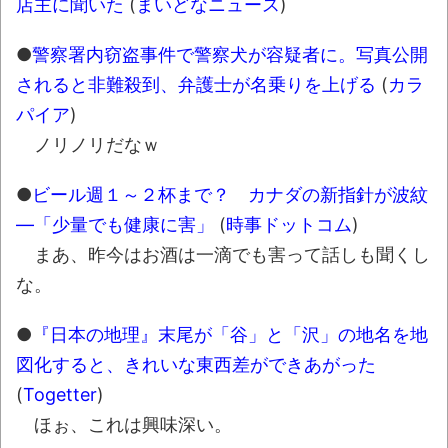
店主に聞いた
(
まいどなニュース
)
ナチスドイツは何故バルバロッサ作戦とか
●
警察署内窃盗事件で警察犬が容疑者に。写真公開
いう無茶に踏み切ってしまったのか
されると非難殺到、弁護士が名乗りを上げる
(
カラ
ブログお引越しのお知らせ
パイア
)
まるで親子のような子猫とシェパード
ノリノリだなｗ
【極画像】名古屋の地下鉄
wwwwwwwwwwww
●
ビール週１～２杯まで？ カナダの新指針が波紋
―「少量でも健康に害」
(
時事ドットコム
)
全方位青い芝包囲網すぎて色々見失う、新
まあ、昨今はお酒は一滴でも害って話しも聞くし
しい仕事観
な。
見ていると！悲しくなってしまう猫の画像
の数々！！
●
『日本の地理』末尾が「谷」と「沢」の地名を地
図化すると、きれいな東西差ができあがった
Powered by livedoor 相互RSS
(
Togetter
)
ほぉ、これは興味深い。