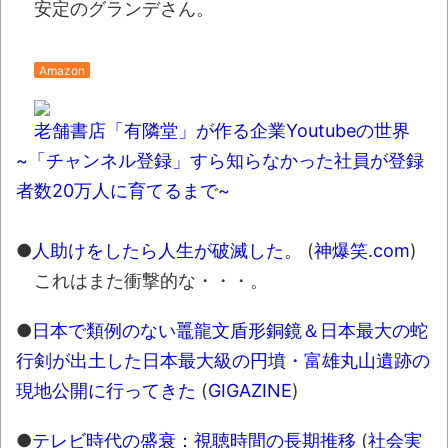
安定のグランデさん。
Amazon
老舗書店「有隣堂」が作る企業Youtubeの世界
~「チャンネル登録」すら知らなかった社員が登録
者数20万人に育てるまで~
●
人助けをしたら人生が破滅した。
(
神爆笑.com
)
これはまた衝撃的な・・・。
●
日本で類例のない鼉⿓⽂盾形銅鏡＆日本最大の蛇
行剣が出土した日本最大級の円墳・富雄丸山遺跡の
現地公開に行ってきた
(
GIGAZINE
)
●
テレビ時代の盛衰：視聴時間の長期推移
(
社会実