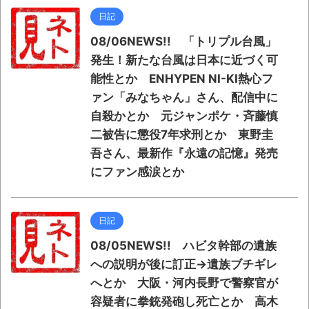
日記
08/06NEWS!! 「トリプル台風」
発生！新たな台風は日本に近づく可
能性とか ENHYPEN NI-KI熱心フ
ァン「みなちゃん」さん、配信中に
自殺かとか 元ジャンポケ・斉藤慎
二被告に懲役7年求刑とか 東野圭
吾さん、最新作『永遠の記憶』発売
にファン感涙とか
日記
08/05NEWS!! ハビタ幹部の遺族
への説明が後に訂正→遺族ブチギレ
へとか 大阪・河内長野で警察官が
容疑者に拳銃発砲し死亡とか 高木