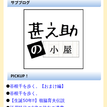
サブブログ
PICKUP！
●
谷根千を歩く。【おまけ編】
●
谷根千を歩く。
●
【生誕50年!!】嶺脇育夫伝説