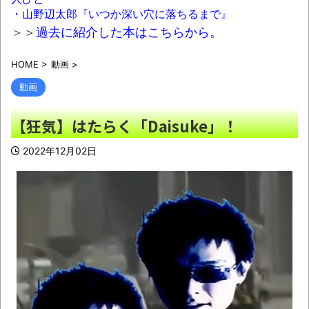
【画像あり】ついに国産リアルヒューマノ
・山野辺太郎『いつか深い穴に落ちるまで』
イドｷﾀ━━━━━━(ﾟ∀ﾟ)━━━━━━
＞＞
過去に紹介した本はこちらから。
!!!!!
NEW!
HOME
>
動画
>
【衝撃】ジャンプストアで大量注文→キャ
動画
ンセルを繰り返した32歳女を逮捕 238アカウ
ント、総額43億円超「注文したことで欲求が
【狂気】はたらく「Daisuke」！
満たされた」
NEW!
2022年12月02日
15年ぶりに歯医者行ってきた(´；ω；
｀)
NEW!
【画像】女性さん被災地に手作りおにぎり
を出荷ｗｗｗ
NEW!
高市首、自民党内で「独裁だ」と批判され
始める
NEW!
炎上覚悟で言うけど、手羽先って食べる
ときの面倒くささを美味しさが上回らないよ