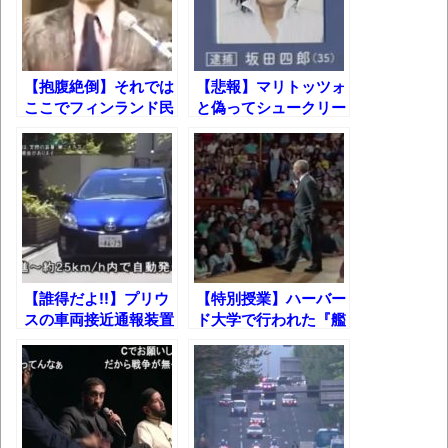
お前らの身体の悩み教えてくれ
『FF15』が発売10周年！ノクティスフィギ
ュアなどが当たる記念くじが登場です
【抱腹絶倒】それでは
【悲報】マリトッツォ
ここでフィンランド民
と偽ってシュークリー
みんななんだかんだ言ってお金持ってんじ
謡「しらけ鳥」をお聞
ム販売の男、逮捕!!
ゃん
きくださいｗ
「アメリカのヤンキーがアジア人にケンカ
を売った結果ｗｗｗ」 ほか
【読書感想】山野辺太郎『いつか深い穴に
落ちるまで』
【誰得だよ!!】プリウ
【特別授業】ハーバー
映画ちいかわ観に行ったので感想を書きま
スの車両接近通報装置
ド大学で行われた『艦
す(若干ネタバレあり) 26/07/25
を藤村くんにしてみた
これ』の講義ｗ
w【水曜どうでしょ
マケイン9巻＆アニメ公式ガイド感想
う】
独学で挑んだ2026年二級建築士学科試験結
果速報（仮）