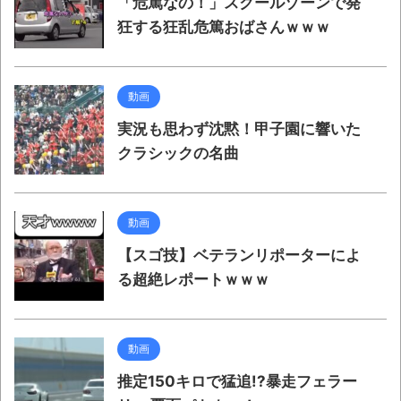
「危篤なの！」スクールゾーンで発
狂する狂乱危篤おばさんｗｗｗ
動画
実況も思わず沈黙！甲子園に響いた
クラシックの名曲
動画
【スゴ技】ベテランリポーターによ
る超絶レポートｗｗｗ
動画
推定150キロで猛追!?暴走フェラー