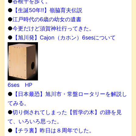
●
谷根千を歩く。
●
【生誕50年!!】嶺脇育夫伝説
●
江戸時代の6歳の幼女の遺書
●
今更だけど須賀神社行ってきた。
●
【旭川発】Cajon（カホン）6sesについて
6ses HP
●
【日本最恐】旭川市・常盤ロータリーを解説し
てみる。
●
切り倒されてしまった【哲学の木】の跡を見
て、いろいろ思った。
●
【チラ裏】昨日は８周年でした。