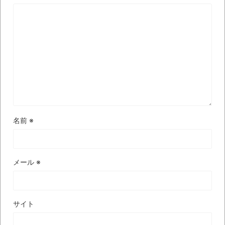
時代の流れ
【衝撃】道志村の骨や服、沢の上流から流
されてきた可能性・・・・・・・・・
オーストラリアの男性飛行家 太平洋横断
飛行
【中国】パトカーの前で好演技www当たり
屋やお煽り運転など盛りだくさん
名前
※
「ム、ムリです・・・」メガネ美人ナース
に入院中のオレのオナサポ懇願したら・・・
「ム、ムリです・・・」メガネ美人ナース
メール
※
に入院中のオレのオナサポ懇願したら・・・
ナチスドイツは何故バルバロッサ作戦とか
いう無茶に踏み切ってしまったのか
サイト
ブログお引越しのお知らせ