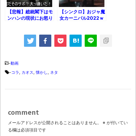
ブチギレ
【悲報】総統閣下はモ
【シンクロ】おジャ魔
ンハンの現状にお怒り
女カーニバル2022ｗ
長野県のなめこのデカさが規格外だったｗ
のようです!!
ｗｗ
ｗ
新装版「ご冗談でしょう、ファインマンさ
ん（上）（下）」発売
【画像】整形で2400万円超えの美女、水着
-
動画
グラビアに挑戦
-
コラ
,
カオス
,
懐かし
,
ネタ
歴ログは10周年ですがnoteに引っ越します
進撃の巨人シーズン7 ファイナルシーズンの
感想
comment
TBS「マツコの知らない世界」スタグル特
集でほとんど紹介されなかったJリーグ…なら
メールアドレスが公開されることはありません。
※
が付いてい
る欄は必須項目です
ば自分たちで紹介だ！