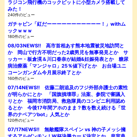
ラジコン飛行機のコックピットに小型カメラ搭載して
みた！
240件のビュー
ガチャピン「紅だーーーーーーーーーーー！」withム
ックｗｗｗ
180件のビュー
08/03NEWS!! 高市首相あす熊本地震被災地訪問と
か 岡山で行方不明だった2歳男児を無事発見とか サ
ッカー・板倉滉＆川口春奈が結婚&妊娠発表とか 糖尿
病治療薬「マンジャロ」25％値下げとか お台場ユニ
コーンガンダム今月展示終了とか
160件のビュー
07/14NEWS!! 佐藤二朗追及のフジ外部弁護士の素性
が明らかにとか 「国旗損壊罪」法案、参院で審議入
りとか 福岡市消防局、救急隊員のコンビニ利用認め
るとか 今後17年間アホのまま？数を数え続ける「世
界のナベアツbot」人気とか
120件のビュー
07/17NEWS!! 無敵艦隊スペイン vs 神の子メッシ擁
するアルゼンチン！W杯決勝カード決定とか 皇室典