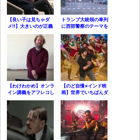
体験談：仕事で同じビルの中に入っている
グループ会社の嫁子 [ほのぼの]
【良い子は見ちゃダ
トランプ大統領の車列
葉月つばさちゃん、昔から見てるんだけど
メ!!】大きいのが正義
に西部警察のテーマを
かなりお姉さんになったね
か?小さいのが至高
付けてみた結果!!
か?究極のおっ○い談
壊れたエアコンと歌えないボク
義ｗ【ほとばしる語彙
力】
バージョンアップ情報更新 AOMEI
Backupper Standard 8.3.0 などバージョンア
ップ
高嶋ちさ子、ダウン症の姉が暴行事件！事
【わけわかめ】オンラ
【のど自慢×インド映
件の一部始終と衝撃の結末
イン講義をアフレコし
画】世界でいちばんダ
て意味不明にしてみた
サいシンクロムービ
【呆然】北海道旅行ワイ「ウニイクラ丼特
ｗ
ー！
盛で食うぞ！！！うおおおおおおお
お！！！！！」→結
果･････････････････････････････
【動画】カニ、ちょっかい出してきた陰に