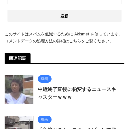
まるで親子のような子猫とシェパード
【極画像】名古屋の地下鉄
wwwwwwwwwwww
このサイトはスパムを低減するために Akismet を使っています。
全方位青い芝包囲網すぎて色々見失う、新
コメントデータの処理方法の詳細はこちらをご覧ください
。
しい仕事観
見ていると！悲しくなってしまう猫の画像
関連記事
の数々！！
Powered by livedoor 相互RSS
動画
中継終了直後に豹変するニュースキ
ャスターｗｗｗ
動画