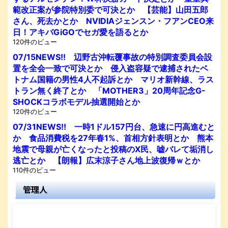
範改正案が参院特別委で可決とか 【芸能】山田五郎
さん、死去かとか NVIDIAジェンスン・フアンCEO来
日！アキバGiGOでセガ愛を語るとか
120件のビュー
07/15NEWS!! 辺野古沖転覆事故の特別調査委員会設
置を全会一致で可決とか 侵入盗容疑で逮捕されたベ
トナム国籍の男性4人不起訴とか マリオ新幹線、ラス
トラン無く終了とか 「MOTHER3」20周年記念G-
SHOCKコラボモデル抽選開始とか
120件のビュー
07/31NEWS!! 一時1ドル157円台、急速に円高進むと
か 食品消費税を27年春1%、首相方針表明とか 熊本
地震で母親が亡くなったと投稿のX民、嘘バレて垢消し
逃亡とか 【朗報】広末涼子さん地上波復帰ｗとか
110件のビュー
管理人