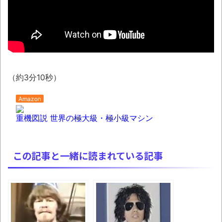
「これで11万取られたの!?」あるX民が玄関
ドアノブの修理を頼んだら…とんでもない事に
なった
NEW!
50歳になりました
08/06NEWS!! 「トリプル台風」発生！新
たな台風は日本に近づく可能性とか
（約3分10秒）
ENHYPEN NI-KI熱心ファン「みなちゃん」さ
Amazon
ん、配信中に自殺かとか 元ジャンポケ・斉藤
慎二被告に懲役7年求刑とか 東野圭吾さん、
重機図説 世界の極大級・極小級マシン
最新作『永遠の記憶』発売にファン感涙とか
YouTubeの広告に流れてきた“冷凍庫の霜取
この記事と一緒に読まれている記事
りスプレー”が詐欺丸出しだと話題にwwww
凡庸な悪
ロープと滑車と犬マスクでエクストリーム
変身。