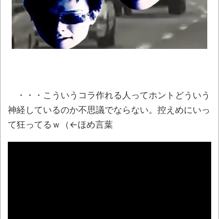
ね？「綺麗な食べ方はあるけどそれでも…」
NEW!
「題名のない音楽会」ゲーム音楽批判から
36年 ～因果な逆転劇～
NEW!
【悲報】町のお弁当屋さん「申し訳ないが
消費税1%になったらその分商品代を値上げす
・・・こういうコラ作れる人ってホントどういう
るわ」「うちも！」
NEW!
神経しているのか不思議でならない。控えめにいっ
【画像】福岡、こんなのが普通に走ってる
て狂ってるｗ（←ほめ言葉
ｗｗｗｗｗｗｗｗｗｗｗｗｗｗｗｗ
NEW!
「国旗損壊罪は違憲」憲法研究者199人、廃
止を求めて声明 ←なら国旗破損して逮捕され
て裁判すれば
NEW!
【動画】名古屋栄で不良外人が警察官を突
き飛ばす。逮捕しろやｗｗｗ
NEW!