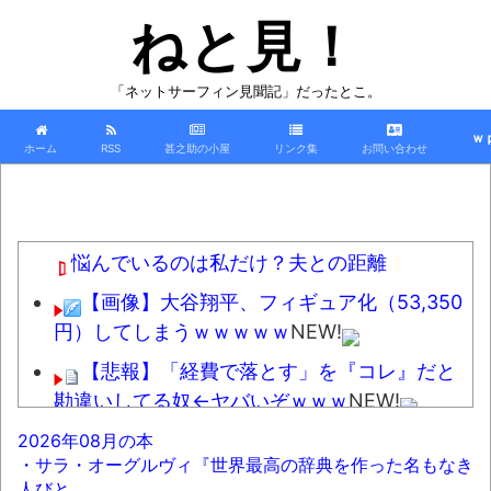
ねと見！
「ネットサーフィン見聞記」だったとこ。
ｗ
ホーム
RSS
甚之助の小屋
リンク集
お問い合わせ
悩んでいるのは私だけ？夫との距離
【画像】大谷翔平、フィギュア化（53,350
円）してしまうｗｗｗｗｗ
NEW!
【悲報】「経費で落とす」を『コレ』だと
勘違いしてる奴←ヤバいぞｗｗｗ
NEW!
週間少年ジャンプのグッズ(43億円分)を注
2026年08月の本
・サラ・オーグルヴィ『世界最高の辞典を作った名もなき
文してキャンセルした32歳女が逮捕
NEW!
人びと