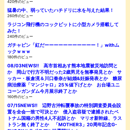
420件のビュー
猛暑の中、弱っていたハチドリに水を与えた結果！
260件のビュー
ラジコン飛行機のコックピットに小型カメラ搭載して
みた！
240件のビュー
ガチャピン「紅だーーーーーーーーーーー！」withム
ックｗｗｗ
180件のビュー
08/03NEWS!! 高市首相あす熊本地震被災地訪問と
か 岡山で行方不明だった2歳男児を無事発見とか サ
ッカー・板倉滉＆川口春奈が結婚&妊娠発表とか 糖尿
病治療薬「マンジャロ」25％値下げとか お台場ユニ
コーンガンダム今月展示終了とか
160件のビュー
07/15NEWS!! 辺野古沖転覆事故の特別調査委員会設
置を全会一致で可決とか 侵入盗容疑で逮捕されたベ
トナム国籍の男性4人不起訴とか マリオ新幹線、ラス
トラン無く終了とか 「MOTHER3」20周年記念G-