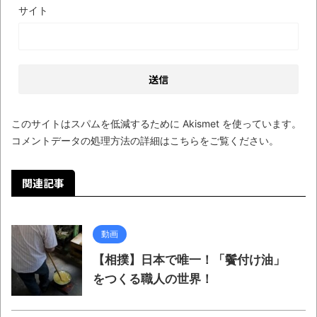
サイト
に入院中のオレのオナサポ懇願したら・・・
ナチスドイツは何故バルバロッサ作戦とか
いう無茶に踏み切ってしまったのか
ブログお引越しのお知らせ
まるで親子のような子猫とシェパード
このサイトはスパムを低減するために Akismet を使っています。
【極画像】名古屋の地下鉄
コメントデータの処理方法の詳細はこちらをご覧ください
。
wwwwwwwwwwww
全方位青い芝包囲網すぎて色々見失う、新
関連記事
しい仕事観
見ていると！悲しくなってしまう猫の画像
動画
の数々！！
【相撲】日本で唯一！「鬢付け油」
Powered by livedoor 相互RSS
をつくる職人の世界！