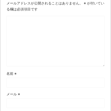
進撃の巨人シーズン7 ファイナルシーズンの
メールアドレスが公開されることはありません。
※
が付いてい
感想
る欄は必須項目です
TBS「マツコの知らない世界」スタグル特
集でほとんど紹介されなかったJリーグ…なら
ば自分たちで紹介だ！
時代の流れ
【衝撃】道志村の骨や服、沢の上流から流
されてきた可能性・・・・・・・・・
オーストラリアの男性飛行家 太平洋横断
飛行
名前
※
【中国】パトカーの前で好演技www当たり
屋やお煽り運転など盛りだくさん
「ム、ムリです・・・」メガネ美人ナース
メール
※
に入院中のオレのオナサポ懇願したら・・・
「ム、ムリです・・・」メガネ美人ナース