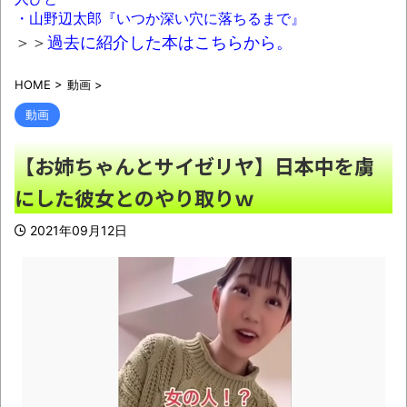
ｗ
NEW!
・山野辺太郎『いつか深い穴に落ちるまで』
トー横キッズ、大人に失望「相談しても具
＞＞
過去に紹介した本はこちらから。
体的に何もしてくれなくて傷つく。福祉は自由
HOME
>
動画
>
が奪われる」
NEW!
動画
スレッズ民「ここのローソンの店長マジで
ヤバい！こんなコンビニ二度と行かない！」と
【お姉ちゃんとサイゼリヤ】日本中を虜
ブチギレ→被害者アピするも「ヤバイのはお前
にした彼女とのやり取りｗ
だよ」とツッコミ殺到ｗｗｗｗｗｗｗ
NEW!
【悲報】民主党政権期、トヨタ本体すら営
2021年09月12日
業赤字になる「超円高」…中小企業の景況も厳
しい水準だった←これエグいよな
NEW!
【悲報】米農家「もう無理…」過去最大の在
庫を抱え新米収穫。新米価格安すぎて赤字にｗ
ｗｗ
NEW!
積水ハウス「地面師に55億円騙し取られ