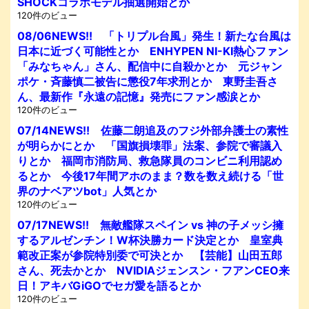
SHOCKコラボモデル抽選開始とか
120件のビュー
08/06NEWS!! 「トリプル台風」発生！新たな台風は
日本に近づく可能性とか ENHYPEN NI-KI熱心ファン
「みなちゃん」さん、配信中に自殺かとか 元ジャン
ポケ・斉藤慎二被告に懲役7年求刑とか 東野圭吾さ
ん、最新作『永遠の記憶』発売にファン感涙とか
120件のビュー
07/14NEWS!! 佐藤二朗追及のフジ外部弁護士の素性
が明らかにとか 「国旗損壊罪」法案、参院で審議入
りとか 福岡市消防局、救急隊員のコンビニ利用認め
るとか 今後17年間アホのまま？数を数え続ける「世
界のナベアツbot」人気とか
120件のビュー
07/17NEWS!! 無敵艦隊スペイン vs 神の子メッシ擁
するアルゼンチン！W杯決勝カード決定とか 皇室典
範改正案が参院特別委で可決とか 【芸能】山田五郎
さん、死去かとか NVIDIAジェンスン・フアンCEO来
日！アキバGiGOでセガ愛を語るとか
120件のビュー