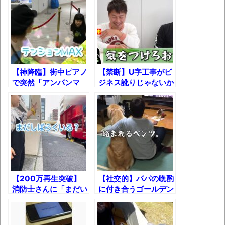
まっぷたつに…日本レトロゲーム協会がゲー
ムソフトCDの劣化について問題提起 他
別にどこの誰が一日何時間睡眠だろうがど
うでもいいじゃないですか
【神降臨】街中ピアノ
【禁断】U字工事がビ
8月26日にリメイク完結編「FF7リベレーシ
で突然「アンパンマ
ジネス訛りじゃないか
ョン」の新映像が公開！欧州gamescom 2026
ン」弾いたら可愛すぎ
検証した結果!!
にて
る女の子キターーー
www
凡庸な悪
お前らの身体の悩み教えてくれ
「アメリカのヤンキーがアジア人にケンカ
を売った結果ｗｗｗ」 ほか
【200万再生突破】
【社交的】パパの晩酌
【読書感想】山野辺太郎『いつか深い穴に
消防士さんに「まだい
に付き合うゴールデン
る？」と言われた子ど
レトリバーw
落ちるまで』
もが待っていた結果!!
映画ちいかわ観に行ったので感想を書きま