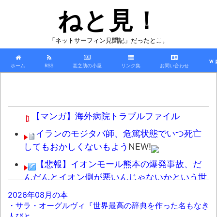
ねと見！
「ネットサーフィン見聞記」だったとこ。
ｗ
ホーム
RSS
甚之助の小屋
リンク集
お問い合わせ
【マンガ】海外病院トラブルファイル
イランのモジタバ師、危篤状態でいつ死亡
してもおかしくないもよう
NEW!
【悲報】イオンモール熊本の爆発事故、だ
んだんとイオン側が悪いんじゃないかという世
論になってしまう
NEW!
2026年08月の本
・サラ・オーグルヴィ『世界最高の辞典を作った名もなき
朝倉未来とかいう日本最強の格闘家ｗｗｗ
人びと