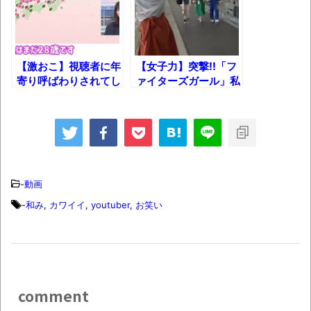
【呆然】北海道旅行ワイ「ウニイクラ丼特
盛で食うぞ！！！うおおおおおおお
お！！！！！」→結
【激おこ】視聴者に年
【女子力】突撃!!「フ
果･････････････････････････････
寄り呼ばわりされてし
ァイターズガール」私
【動画】カニ、ちょっかい出してきた陰に
まったお天気お姉さん
服チェック！
ｗ
ブチギレ
長野県のなめこのデカさが規格外だったｗ
ｗ
新装版「ご冗談でしょう、ファインマンさ
-
動画
ん（上）（下）」発売
-
和み
,
カワイイ
,
youtuber
,
お笑い
【画像】整形で2400万円超えの美女、水着
グラビアに挑戦
歴ログは10周年ですがnoteに引っ越します
comment