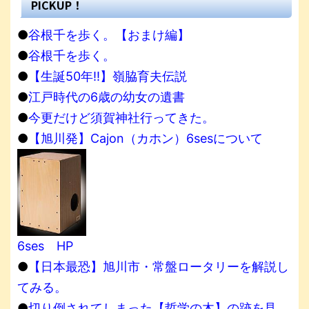
PICKUP！
●
谷根千を歩く。【おまけ編】
●
谷根千を歩く。
●
【生誕50年!!】嶺脇育夫伝説
●
江戸時代の6歳の幼女の遺書
●
今更だけど須賀神社行ってきた。
●
【旭川発】Cajon（カホン）6sesについて
6ses HP
●
【日本最恐】旭川市・常盤ロータリーを解説し
てみる。
●
切り倒されてしまった【哲学の木】の跡を見