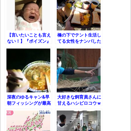
す(若干ネタバレあり) 26/07/25
マケイン9巻＆アニメ公式ガイド感想
独学で挑んだ2026年二級建築士学科試験結
果速報（仮）
【言いたいことも言え
橋の下でテント生活し
ない！】『ポイズン』
てる女性をナンパした
体験談：仕事で同じビルの中に入っている
で泣きやむ赤ちゃんｗ
ら夜明けのコーヒーが
グループ会社の嫁子 [ほのぼの]
飲めたw
葉月つばさちゃん、昔から見てるんだけど
かなりお姉さんになったね
壊れたエアコンと歌えないボク
バージョンアップ情報更新 AOMEI
深夜のゆるキャン&早
大好きな飼育員さんに
Backupper Standard 8.3.0 などバージョンア
朝フィッシングが最高
甘えるハシビロコウｗ
ップ
すぎた件ｗ
高嶋ちさ子、ダウン症の姉が暴行事件！事
件の一部始終と衝撃の結末