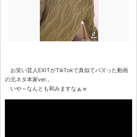
た…」ワイ「はえーかわいそう…会社滅茶苦茶
やろなぁ」
NEW!
【動画】大阪のゲリラ豪雨を生駒山の山頂
から撮影したビデオが美しい。
NEW!
【CN悲報】三峡ダム、全力放水開始ｗｗｗ
ｗｗｗｗｗｗｗｗｗｗｗｗ
NEW!
万年赤字のインドネシア新幹線。負債を埋
めるため政府が過半数の株式を引き受ける
お笑い芸人EXITがTikTokで真似てバズった動画
NEW!
の元ネタ本家ver.。
【うむ】スタバの「コーヒーが苦手な人の
いや～なんとも和みますなぁｗ
コーヒー」という看板を見た子供のツッコミが
的確すぎるｗｗｗ
NEW!
ある暑い日の１日
08/10NEWS!! 台風15号、11日に東北上陸
のおそれとか イオンモール爆発巡り遺族装う