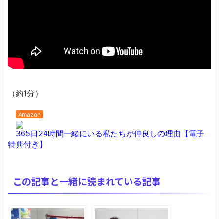
投稿拡散とか 夫・ひろゆき氏に西村ゆか氏
が“離婚”を提示とか 「タトゥー入れてる奴は
全員バカです」彫り師YouTuber・しげちさん
の動画話題とか
【衝撃】大分の海岸沿いにある「県道635号
線」は…海が荒れると地獄と化す
（約1分）
【08～10日の新刊】「あくまでクジャク
の話です。8」「アオイホノオ 33」「雷雷雷
Amazon
7」
365日24時間一緒にいる私たちが仲良しの理由【電子
琵琶湖三市同時花火大会、開催中止を発
特典付き】
表 場所時刻不明・許可なし・交通整理なし・
市が関与否定
この記事と一緒に読まれている記事
翻訳によると「怒った子どもが我慢に我慢
して放った究極の技 これだけは使いたくなか
ったのに・・・」とのこと。