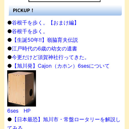
PICKUP！
●
谷根千を歩く。【おまけ編】
●
谷根千を歩く。
●
【生誕50年!!】嶺脇育夫伝説
●
江戸時代の6歳の幼女の遺書
●
今更だけど須賀神社行ってきた。
●
【旭川発】Cajon（カホン）6sesについて
6ses HP
●
【日本最恐】旭川市・常盤ロータリーを解説し
てみる。