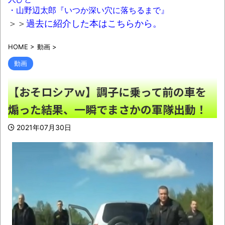
【悲報】みいちゃんの作者さん、泣いてし
・山野辺太郎『いつか深い穴に落ちるまで』
まう
NEW!
＞＞
過去に紹介した本はこちらから。
ホロライブ超人気VTuberさん、劇場版『メ
HOME
>
動画
>
イドインアビス 目覚める神秘』の主題歌を担
動画
当へ！！
NEW!
【動画】ショートスリーパー「寝たほうが
【おそロシアｗ】調子に乗って前の車を
いいよ」の一言にブチギレ・・・
NEW!
煽った結果、一瞬でまさかの軍隊出動！
【動画】エスカレーターに巻き込まれる
2021年07月30日
JKwwwwwwwwwx
NEW!
【衝撃】川口被告(19)に無期懲役 江別大学
生殺人事件、19歳で取り返しのつかない代償を
背負うことに
NEW!
【動画】自動ドアの仕組みを理解した富山
のツバメが賢い。
NEW!