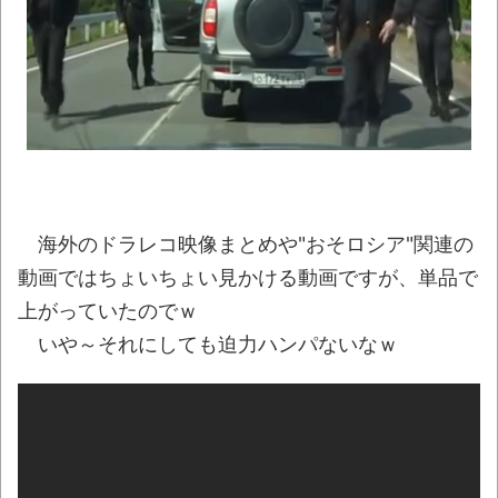
北海道江別大学生殺人事件、主犯格の川口
被告(19)に無期懲役の判決
NEW!
日本などのSNSを埋め尽くす「釜山病」と
は？「ソウル病」に続く新ワード！
NEW!
ウード&ギターで奏でるFF5「古代図書
館」！
NEW!
【動画】泳いでいる途中で足がつく事に気
付いたチワワが可愛すぎるｗｗｗｗ
NEW!
海外のドラレコ映像まとめや"おそロシア"関連の
動画ではちょいちょい見かける動画ですが、単品で
豚汁がたいへん好きなのだが、最近見か
けるようになった豚汁専門店の豚汁に不満を感
上がっていたのでｗ
じることがある「この工程はマストだ」「自分
いや～それにしても迫力ハンパないなｗ
の理想はこれだ！」
NEW!
レトロパソコンの雑誌掲載プログラムリス
トを打ち込んだゲームプレイ動画で当時が懐か
しい。
NEW!