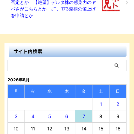
否定とか 【絶望】デルタ株の感染力のヤ
バさがこちらとか JT、173銘柄の値上げ
を申請とか
サイト内検索
2026年8月
月
火
水
木
金
土
日
1
2
3
4
5
6
7
8
9
10
11
12
13
14
15
16