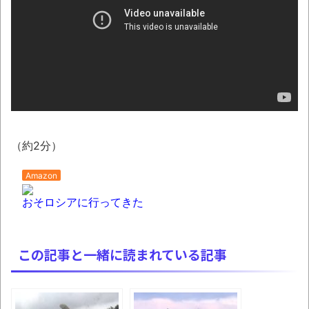
積水ハウス「地面師に55億円騙し取られ
た…」 ワイ「はえーかわいそう…会社滅茶苦茶
やろなぁ」
NEW!
「これで11万取られたの!?」あるX民が玄関
ドアノブの修理を頼んだら…とんでもない事に
なった
「題名のない音楽会」ゲーム音楽批判から
（約2分）
36年 ～因果な逆転劇～
50歳になりました
Amazon
凡庸な悪
おそロシアに行ってきた
お前らの身体の悩み教えてくれ
『FF15』が発売10周年！ノクティスフィギ
この記事と一緒に読まれている記事
ュアなどが当たる記念くじが登場です
みんななんだかんだ言ってお金持ってんじ