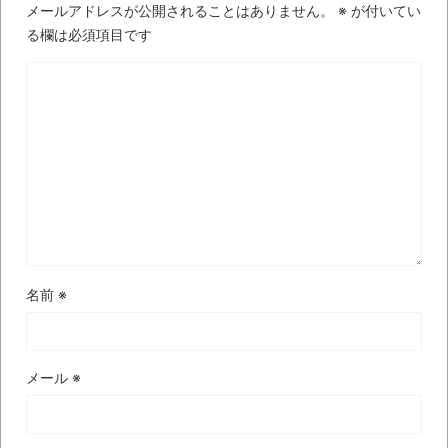
飛行
メールアドレスが公開されることはありません。
※
が付いてい
る欄は必須項目です
【中国】パトカーの前で好演技www当たり
屋やお煽り運転など盛りだくさん
「ム、ムリです・・・」メガネ美人ナース
に入院中のオレのオナサポ懇願したら・・・
「ム、ムリです・・・」メガネ美人ナース
に入院中のオレのオナサポ懇願したら・・・
ナチスドイツは何故バルバロッサ作戦とか
いう無茶に踏み切ってしまったのか
名前
※
ブログお引越しのお知らせ
まるで親子のような子猫とシェパード
【極画像】名古屋の地下鉄
メール
※
wwwwwwwwwwww
全方位青い芝包囲網すぎて色々見失う、新