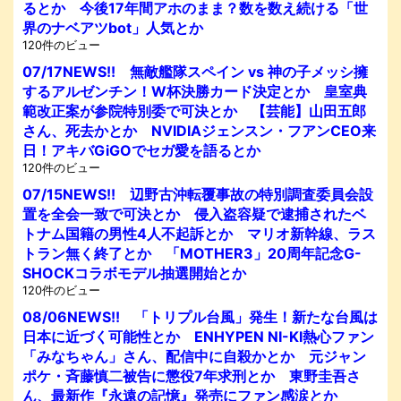
るとか 今後17年間アホのまま？数を数え続ける「世
界のナベアツbot」人気とか
120件のビュー
07/17NEWS!! 無敵艦隊スペイン vs 神の子メッシ擁
するアルゼンチン！W杯決勝カード決定とか 皇室典
範改正案が参院特別委で可決とか 【芸能】山田五郎
さん、死去かとか NVIDIAジェンスン・フアンCEO来
日！アキバGiGOでセガ愛を語るとか
120件のビュー
07/15NEWS!! 辺野古沖転覆事故の特別調査委員会設
置を全会一致で可決とか 侵入盗容疑で逮捕されたベ
トナム国籍の男性4人不起訴とか マリオ新幹線、ラス
トラン無く終了とか 「MOTHER3」20周年記念G-
SHOCKコラボモデル抽選開始とか
120件のビュー
08/06NEWS!! 「トリプル台風」発生！新たな台風は
日本に近づく可能性とか ENHYPEN NI-KI熱心ファン
「みなちゃん」さん、配信中に自殺かとか 元ジャン
ポケ・斉藤慎二被告に懲役7年求刑とか 東野圭吾さ
ん、最新作『永遠の記憶』発売にファン感涙とか