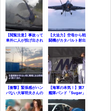
ゃん
「アメリカのヤンキーがアジア人にケンカ
を売った結果ｗｗｗ」 ほか
【読書感想】山野辺太郎『いつか深い穴に
落ちるまで』
【閲覧注意】事故って
【大迫力】空母から戦
車外に人が投げ出され
闘機がカタパルト射出
映画ちいかわ観に行ったので感想を書きま
る瞬間の映像!!
～ワイヤー着艦するま
す(若干ネタバレあり) 26/07/25
でのコックピットビュ
ー
マケイン9巻＆アニメ公式ガイド感想
独学で挑んだ2026年二級建築士学科試験結
果速報（仮）
体験談：仕事で同じビルの中に入っている
【衝撃】緊張感がハン
【海軍の本気！】第7
グループ会社の嫁子 [ほのぼの]
パない大塚明夫さんの
艦隊バンド「Sugar」
葉月つばさちゃん、昔から見てるんだけど
カーナビｗ
歌ってみた！
かなりお姉さんになったね