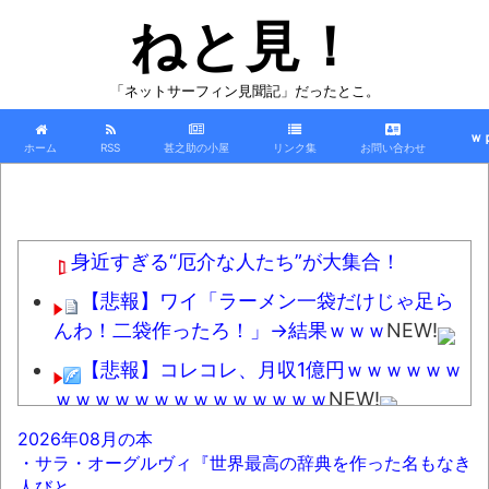
ねと見！
「ネットサーフィン見聞記」だったとこ。
ｗ
ホーム
RSS
甚之助の小屋
リンク集
お問い合わせ
身近すぎる“厄介な人たち”が大集合！
【悲報】ワイ「ラーメン一袋だけじゃ足ら
んわ！二袋作ったろ！」→結果ｗｗｗ
NEW!
【悲報】コレコレ、月収1億円ｗｗｗｗｗｗ
ｗｗｗｗｗｗｗｗｗｗｗｗｗｗ
NEW!
【悲報】コロオギ食を広めようとして倒産
2026年08月の本
・サラ・オーグルヴィ『世界最高の辞典を作った名もなき
した人、全く諦めて居なかった
NEW!
人びと