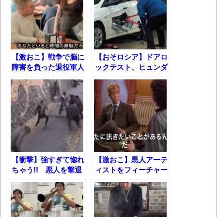
壊れたエアコンと歌えないボク
バージョンアップ情報更新 AOMEI
Backupper Standard 8.3.0 などバージョンア
ップ
【激おこ】戦争で脳に
【おそロシア】ドアロ
高嶋ちさ子、ダウン症の姉が暴行事件！事
障害を負った退役軍人
ックテスト、ヒュンダ
件の一部始終と衝撃の結末
を馬鹿にするウェイト
イのクルマ二台潰して
レス、それをみた客た
検証してみた結果!!
【呆然】北海道旅行ワイ「ウニイクラ丼特
ちは・・・
盛で食うぞ！！！うおおおおおおお
お！！！！！」→結
果･････････････････････････････
【動画】カニ、ちょっかい出してきた陰に
【衝撃】強すぎて惚れ
【激おこ】黒人アーテ
ブチギレ
ちゃう!! 悪人を撃退
ィストをフィーチャー
する女性たち
しないことについてテ
長野県のなめこのデカさが規格外だったｗ
レビマンを詰問するデ
ｗ
ヴィッド・ボウイ
新装版「ご冗談でしょう、ファインマンさ