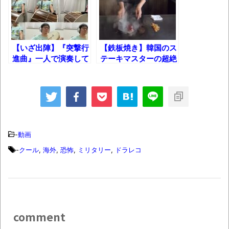
ん（上）（下）」発売
【画像】整形で2400万円超えの美女、水着
グラビアに挑戦
【いざ出陣】『突撃行
【鉄板焼き】韓国のス
進曲』一人で演奏して
テーキマスターの超絶
歴ログは10周年ですがnoteに引っ越します
みた！
技巧！
進撃の巨人シーズン7 ファイナルシーズンの
感想
TBS「マツコの知らない世界」スタグル特
-
動画
集でほとんど紹介されなかったJリーグ…なら
-
クール
,
海外
,
恐怖
,
ミリタリー
,
ドラレコ
ば自分たちで紹介だ！
時代の流れ
【衝撃】道志村の骨や服、沢の上流から流
されてきた可能性・・・・・・・・・
comment
オーストラリアの男性飛行家 太平洋横断