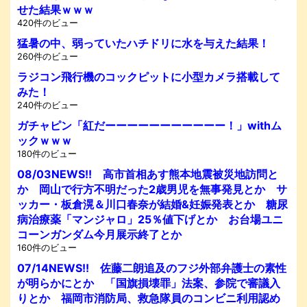
せた結果ｗｗｗ
420件のビュー
猛暑の中、弱っていたハチドリに水を与えた結果！
260件のビュー
ラジコン飛行機のコックピットに小型カメラ搭載して
みた！
240件のビュー
ガチャピン「紅だーーーーーーーーーーー！」withム
ックｗｗｗ
180件のビュー
08/03NEWS!! 高市首相あす熊本地震被災地訪問と
か 岡山で行方不明だった2歳男児を無事発見とか サ
ッカー・板倉滉＆川口春奈が結婚&妊娠発表とか 糖尿
病治療薬「マンジャロ」25％値下げとか お台場ユニ
コーンガンダム今月展示終了とか
160件のビュー
07/14NEWS!! 佐藤二朗追及のフジ外部弁護士の素性
が明らかにとか 「国旗損壊罪」法案、参院で審議入
りとか 福岡市消防局、救急隊員のコンビニ利用認め