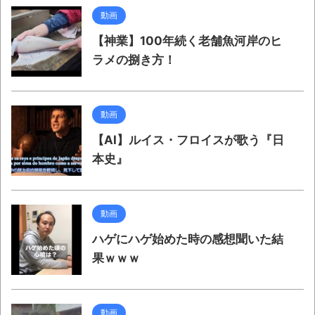
動画
【神業】100年続く老舗魚河岸のヒ
ラメの捌き方！
動画
【AI】ルイス・フロイスが歌う『日
本史』
動画
ハゲにハゲ始めた時の感想聞いた結
果ｗｗｗ
動画