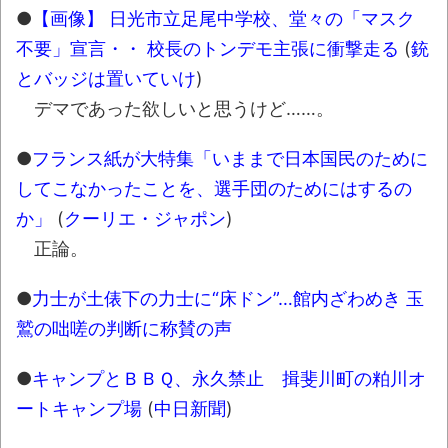
●
【画像】 日光市立足尾中学校、堂々の「マスク
かなりお姉さんになったね
不要」宣言・・ 校長のトンデモ主張に衝撃走る
(
銃
壊れたエアコンと歌えないボク
とバッジは置いていけ
)
バージョンアップ情報更新 AOMEI
デマであった欲しいと思うけど……。
Backupper Standard 8.3.0 などバージョンア
ップ
●
フランス紙が大特集「いままで日本国民のために
高嶋ちさ子、ダウン症の姉が暴行事件！事
してこなかったことを、選手団のためにはするの
件の一部始終と衝撃の結末
か」
(
クーリエ・ジャポン
)
正論。
【呆然】北海道旅行ワイ「ウニイクラ丼特
盛で食うぞ！！！うおおおおおおお
●
力士が土俵下の力士に“床ドン”…館内ざわめき 玉
お！！！！！」→結
鷲の咄嗟の判断に称賛の声
果･････････････････････････････
【動画】カニ、ちょっかい出してきた陰に
●
キャンプとＢＢＱ、永久禁止 揖斐川町の粕川オ
ブチギレ
ートキャンプ場
(
中日新聞
)
長野県のなめこのデカさが規格外だったｗ