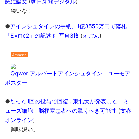
誌に論文
(
朝日新聞デジタル
)
みんななんだかんだ言ってお金持ってんじ
凄いな！
ゃん
●
アインシュタインの手紙、1億3550万円で落札
「アメリカのヤンキーがアジア人にケンカ
「E=mc2」の記述も 写真3枚
(
えごん
)
を売った結果ｗｗｗ」 ほか
【読書感想】山野辺太郎『いつか深い穴に
Amazon
落ちるまで』
映画ちいかわ観に行ったので感想を書きま
Qqwer アルバートアインシュタイン ユーモア
す(若干ネタバレあり) 26/07/25
ポスター
マケイン9巻＆アニメ公式ガイド感想
独学で挑んだ2026年二級建築士学科試験結
●
たった1回の投与で回復…東北大が発表した「ミ
果速報（仮）
ューズ細胞」脳梗塞患者への驚くべき可能性
(
文春
体験談：仕事で同じビルの中に入っている
オンライン
)
グループ会社の嫁子 [ほのぼの]
興味深い。
葉月つばさちゃん、昔から見てるんだけど