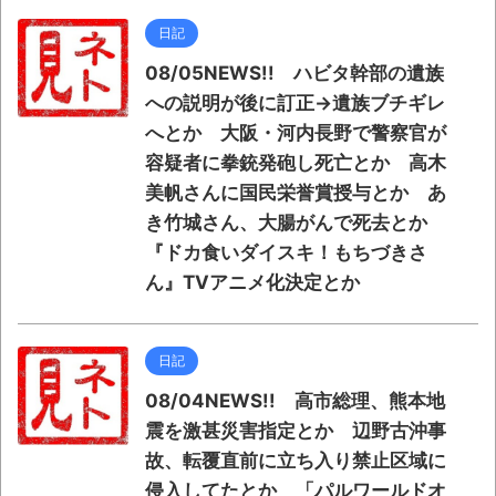
日記
08/05NEWS!! ハビタ幹部の遺族
への説明が後に訂正→遺族ブチギレ
へとか 大阪・河内長野で警察官が
容疑者に拳銃発砲し死亡とか 高木
美帆さんに国民栄誉賞授与とか あ
き竹城さん、大腸がんで死去とか
『ドカ食いダイスキ！もちづきさ
ん』TVアニメ化決定とか
日記
08/04NEWS!! 高市総理、熊本地
震を激甚災害指定とか 辺野古沖事
故、転覆直前に立ち入り禁止区域に
侵入してたとか 「パルワールドオ