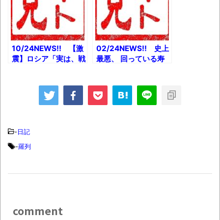
追い出したシンガポー
とか Adoさん、信じ
ルのやり方とか
られない過去が発覚ｗ
とか
10/24NEWS!! 【激
02/24NEWS!! 史上
震】ロシア「実は、戦
最悪、 回っている寿
争してました…被害受
司に除菌剤を吹き付け
けてます」とか 「ア
るテロ動画流出とか
カハラだ」群馬大医学
【緊急】すき家、値上
部「3分の1が留年」
げとか 【悲報】令和
異常事態とか 【悲
納豆、全活動を制限さ
報】鉄道マニア、昔か
れて返金できないと判
らマナーが悪かったと
明とか
-
日記
か
-
羅列
comment