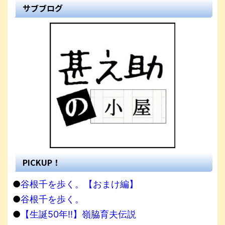
サブブログ
PICKUP！
●
谷根千を歩く。【おまけ編】
●
谷根千を歩く。
●
【生誕50年!!】嶺脇育夫伝説