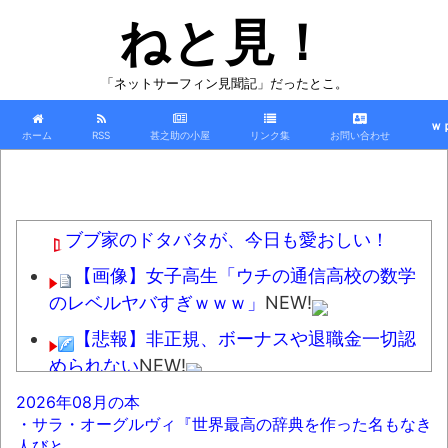
ねと見！
「ネットサーフィン見聞記」だったとこ。
ｗ
ホーム
RSS
甚之助の小屋
リンク集
お問い合わせ
ブブ家のドタバタが、今日も愛おしい！
【画像】女子高生「ウチの通信高校の数学
のレベルヤバすぎｗｗｗ」
NEW!
【悲報】非正規、ボーナスや退職金一切認
められない
NEW!
軟体動物みたいに柔らかい手を持つ人、話
2026年08月の本
・サラ・オーグルヴィ『世界最高の辞典を作った名もなき
題にｗｗｗｗ「脳が理解を拒む」「ミギー」
人びと