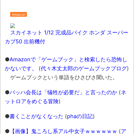
wwwwwwwwwwww
全方位青い芝包囲網すぎて色々見失う、新
Amazon
しい仕事観
見ていると！悲しくなってしまう猫の画像
スカイネット 1/12 完成品バイク ホンダ スーパー
の数々！！
カブ50 出前機付
Powered by livedoor 相互RSS
●
Amazonで「ゲームブック」と検索したら恐怖し
かないです。
(
代々木丈太郎のゲームブックブログ
)
ゲームブックという単語をひさびさ聞いた。
●
バッハ会長は「犠牲が必要だ」と言ったのか
(
ネ
ットロアをめぐる冒険
)
●
書くことがなくなった
(
phaの日記
)
●
【画像】鬼ころし系アル中女子ｗｗｗｗｗｗ
(
ア