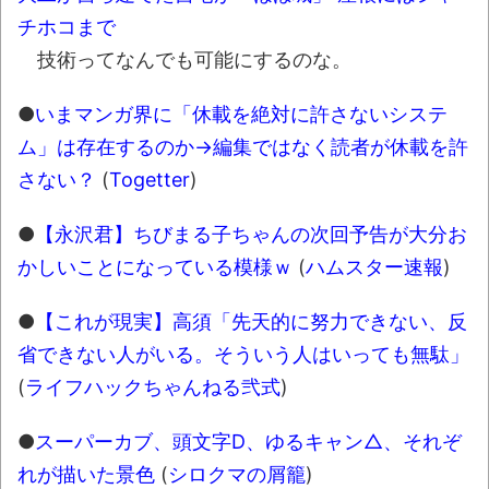
されてきた可能性・・・・・・・・・
チホコまで
オーストラリアの男性飛行家 太平洋横断
技術ってなんでも可能にするのな。
飛行
【中国】パトカーの前で好演技www当たり
●
いまマンガ界に「休載を絶対に許さないシステ
屋やお煽り運転など盛りだくさん
ム」は存在するのか→編集ではなく読者が休載を許
「ム、ムリです・・・」メガネ美人ナース
さない？
(
Togetter
)
に入院中のオレのオナサポ懇願したら・・・
●
【永沢君】ちびまる子ちゃんの次回予告が大分お
「ム、ムリです・・・」メガネ美人ナース
かしいことになっている模様ｗ
(
ハムスター速報
)
に入院中のオレのオナサポ懇願したら・・・
ナチスドイツは何故バルバロッサ作戦とか
●
【これが現実】高須「先天的に努力できない、反
いう無茶に踏み切ってしまったのか
省できない人がいる。そういう人はいっても無駄」
ブログお引越しのお知らせ
(
ライフハックちゃんねる弐式
)
まるで親子のような子猫とシェパード
●
スーパーカブ、頭文字D、ゆるキャン△、それぞ
【極画像】名古屋の地下鉄
れが描いた景色
(
シロクマの屑籠
)