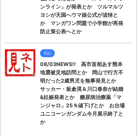
ンライン」が発表とか ツルマルツ
ヨシが天国へウマ娘公式が追悼と
か マンガワン問題で小学館が再発
防止策公表へとか
日記
08/03NEWS!! 高市首相あす熊本
地震被災地訪問とか 岡山で行方不
明だった2歳男児を無事発見とか
サッカー・板倉滉＆川口春奈が結婚
&妊娠発表とか 糖尿病治療薬「マ
ンジャロ」25％値下げとか お台場
ユニコーンガンダム今月展示終了と
か