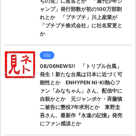
ちの党」に改名とか 「週刊少年ジ
ャンプ」発行部数が初の100万部割
れとか 「プチプチ」川上産業が
「プチプチ株式会社」に社名変更と
か
日記
08/06NEWS!! 「トリプル台風」
発生！新たな台風は日本に近づく可
能性とか ENHYPEN NI-KI熱心フ
ァン「みなちゃん」さん、配信中に
自殺かとか 元ジャンポケ・斉藤慎
二被告に懲役7年求刑とか 東野圭
吾さん、最新作『永遠の記憶』発売
にファン感涙とか