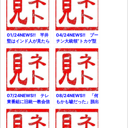
の経過を見たので書い
とか 「私とお姉ちゃ
ていくとか
んは皇室しか知らな
い」佳子さまが漏らし
た不満とか
01/24NEWS!! 平井
04/24NEWS!! プー
堅はインド人が見たら
チン大統領“トカゲ型
どこの国の人だと思う
宇宙人説”濃厚！ 元夫
のかとか 【悲報】お
人が証言とか 松本人
でんつんつん男
志さん爆問太田の嫁と
YouTubeチャンネル
の衝撃の過去ｗとか
開設とか 噂のミノキ
【悲報】元ハロプロが
シジル飲んでるんやが
生活保護の果てに自己
ヤバいとか
破産とか
07/24NEWS!! テレ
08/24NEWS!! 「何
東番組に旧統一教会信
もかも嘘だった」脱出
者が多数出演かとか
ロシア兵、ウクライナ
【悲報】SODの女子
戦争を批判とか 旧統
社員シリーズはヤラ
一教会問題の裏で山上
セ！とか 統一教会を
容疑者の崇拝者が続出