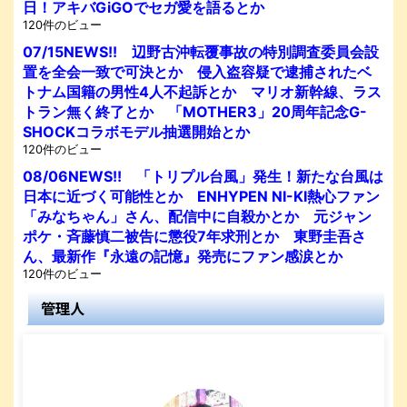
日！アキバGiGOでセガ愛を語るとか
120件のビュー
07/15NEWS!! 辺野古沖転覆事故の特別調査委員会設
置を全会一致で可決とか 侵入盗容疑で逮捕されたベ
トナム国籍の男性4人不起訴とか マリオ新幹線、ラス
トラン無く終了とか 「MOTHER3」20周年記念G-
SHOCKコラボモデル抽選開始とか
120件のビュー
08/06NEWS!! 「トリプル台風」発生！新たな台風は
日本に近づく可能性とか ENHYPEN NI-KI熱心ファン
「みなちゃん」さん、配信中に自殺かとか 元ジャン
ポケ・斉藤慎二被告に懲役7年求刑とか 東野圭吾さ
ん、最新作『永遠の記憶』発売にファン感涙とか
120件のビュー
管理人