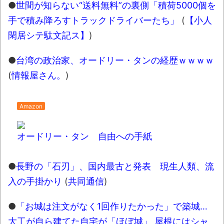
ｗ
●
世間が知らない“送料無料”の裏側「積荷5000個を
手で積み降ろすトラックドライバーたち」
(
【小人
新装版「ご冗談でしょう、ファインマンさ
閑居シテ駄文記ス】
)
ん（上）（下）」発売
【画像】整形で2400万円超えの美女、水着
●
台湾の政治家、オードリー・タンの経歴ｗｗｗｗ
グラビアに挑戦
(
情報屋さん。
)
歴ログは10周年ですがnoteに引っ越します
Amazon
進撃の巨人シーズン7 ファイナルシーズンの
感想
オードリー・タン 自由への手紙
TBS「マツコの知らない世界」スタグル特
集でほとんど紹介されなかったJリーグ…なら
●
長野の「石刃」、国内最古と発表 現生人類、流
ば自分たちで紹介だ！
入の手掛かり
(
共同通信
)
時代の流れ
●
「お城は注文がなく1回作りたかった」で築城…
【衝撃】道志村の骨や服、沢の上流から流
大工が自ら建てた自宅が「ほぼ城」 屋根にはシャ