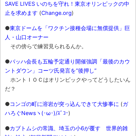
8月26日にリメイク完結編「FF7リベレーシ
SAVE LIVES いのちを守れ！東京オリンピックの中
ョン」の新映像が公開！欧州gamescom 2026
止を求めます
(
Change.org
)
にて
NEW!
この時期に避難所生活は大変だよな(´・ω・
●
東京ドームを「ワクチン接種会場に無償提供」巨
｀)
人・山口オーナー
その傍らで練習見られるんか。
ウード&ギターで奏でるFF5「古代図書
館」！
●
バッハ会長も五輪予定通り開催強調「最後のカウ
レトロパソコンの雑誌掲載プログラムリス
ントダウン」コーツ氏発言を“後押し”
トを打ち込んだゲームプレイ動画で当時が懐か
ホントＩＯＣはオリンピックやってどうしたいん
しい。
だ？
「題名のない音楽会」ゲーム音楽批判から
36年 ～因果な逆転劇～
●
コンゴの町に溶岩が突っ込んできて大惨事に
(
ガ
50歳になりました
ハろぐNewsヽ(･ω･)/ｽﾞｺｰ
)
凡庸な悪
●
カブトムシの常識、埼玉の小6が覆す 世界的雑
お前らの身体の悩み教えてくれ