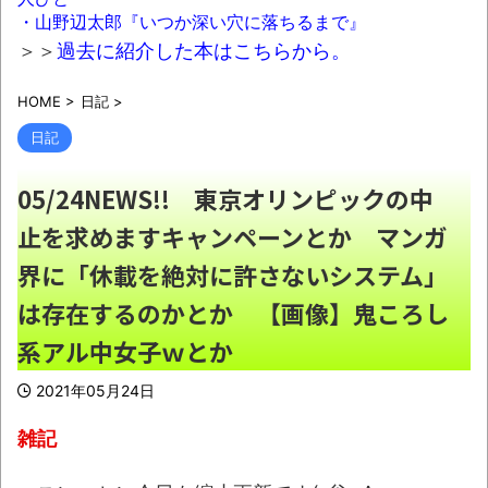
NEW!
・山野辺太郎『いつか深い穴に落ちるまで』
【悲報】週刊少年ジャンプ、史上初の100万
＞＞
過去に紹介した本はこちらから。
部割れ
NEW!
HOME
>
日記
>
【悲報】日本のライオンさん、溶ける
NEW!
日記
京大病院、脳腫瘍摘出手術で誤って腫瘍の
05/24NEWS!! 東京オリンピックの中
無い部位を摘出 脳幹など損傷受け植物状態に
止を求めますキャンペーンとか マンガ
NEW!
界に「休載を絶対に許さないシステム」
彼氏が『この車』買おうとして私とケンカ
は存在するのかとか 【画像】鬼ころし
になってるんだけどｗｗｗｗｗｗ
NEW!
系アル中女子ｗとか
【悲報】ロシア、じわじわと逝き始める
NEW!
2021年05月24日
【画像】思わず保存したくなる「笑える画
雑記
像・最高な画像」貼っていけｗｗｗｗｗ
NEW!