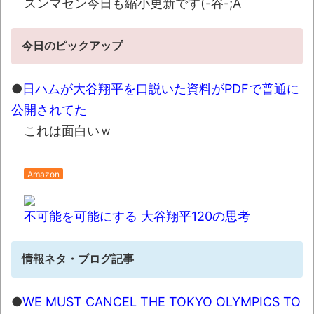
スンマセン今日も縮小更新です(-谷-;A
【動画】ロシア軍のドローンをネット発射
装置で撃墜するウクライナ。
NEW!
今日のピックアップ
【動画】「昔のアイドルは個人情報がガバ
ガバだった」を誇張した昭和風AI動画が秀逸す
●
日ハムが大谷翔平を口説いた資料がPDFで普通に
ぎるｗｗｗ
NEW!
公開されてた
「ぞわっとした…」カルディで売っているコ
これは面白いｗ
ーヒーのパッケージが“一瞬怖い”と話題に
wwww
NEW!
Amazon
【悲報】男の趣味Tier表、ヤバすぎるｗｗｗ
ｗｗ
NEW!
不可能を可能にする 大谷翔平120の思考
「天才か」いや変態です、宝鐘マリンの
ルアーを作ってタコを釣り上げた動画が葛飾北
情報ネタ・ブログ記事
斎も大喜びの構図過ぎておもろい件ほか、8月
08日の新着CGまとめ
NEW!
●
WE MUST CANCEL THE TOKYO OLYMPICS TO