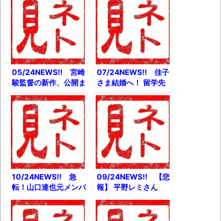
05/24NEWS!! 宮崎
07/24NEWS!! 佳子
駿監督の新作、公開ま
さま結婚へ！ 留学先
で少なくともあと3年
で“理系男子”と愛育ま
とか コロナ禍で『紅
れるとか 38歳エロ
白』中止か「目玉なし
漫画家、大腸ガンにな
ヒット曲なし」とか
るとか 錦帯橋をバイ
『ピロティ』で盛り上
クで渡った男に１億６
がる人達とか
千万円賠償の可能性と
か
10/24NEWS!! 急
09/24NEWS!! 【悲
転！山口達也元メンバ
報】 平野レミさん
ー 株式会社ＴＯＫＩ
NHKの生放送でNGワ
Ｏに合流とか 知人が
ード連呼とか 北海道
統合失調症になるまで
で惑星「ニビル」激撮