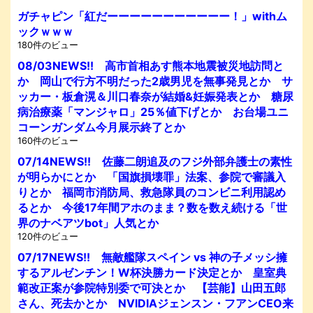
ガチャピン「紅だーーーーーーーーーーー！」withム
ックｗｗｗ
180件のビュー
08/03NEWS!! 高市首相あす熊本地震被災地訪問と
か 岡山で行方不明だった2歳男児を無事発見とか サ
ッカー・板倉滉＆川口春奈が結婚&妊娠発表とか 糖尿
病治療薬「マンジャロ」25％値下げとか お台場ユニ
コーンガンダム今月展示終了とか
160件のビュー
07/14NEWS!! 佐藤二朗追及のフジ外部弁護士の素性
が明らかにとか 「国旗損壊罪」法案、参院で審議入
りとか 福岡市消防局、救急隊員のコンビニ利用認め
るとか 今後17年間アホのまま？数を数え続ける「世
界のナベアツbot」人気とか
120件のビュー
07/17NEWS!! 無敵艦隊スペイン vs 神の子メッシ擁
するアルゼンチン！W杯決勝カード決定とか 皇室典
範改正案が参院特別委で可決とか 【芸能】山田五郎
さん、死去かとか NVIDIAジェンスン・フアンCEO来