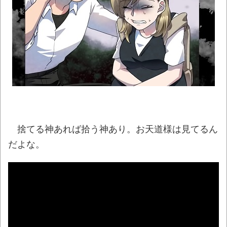
【衝撃】秋田県の超エリート幹部、オンラ
イン会見に「バスローブ姿＋タバコ」で登場し
大問題に
NEW!
【群馬】デカいNinja乗りさん、後方確認し
ない軽四に当てられてしまう。
NEW!
【悲報】ショートスリーパー堀大輔さん、
「寝た方がいい」などと誹謗中傷され配信中に
泣き出してしまう
NEW!
捨てる神あれば拾う神あり。お天道様は見てるん
翻訳によると「怒った子どもが我慢に我慢
だよな。
して放った究極の技 これだけは使いたくなか
ったのに・・・」とのこと。
NEW!
ロシアさん、国民の財産を没収しはじめる
NEW!
08/09NEWS!! 及川光博56歳、結婚を発表