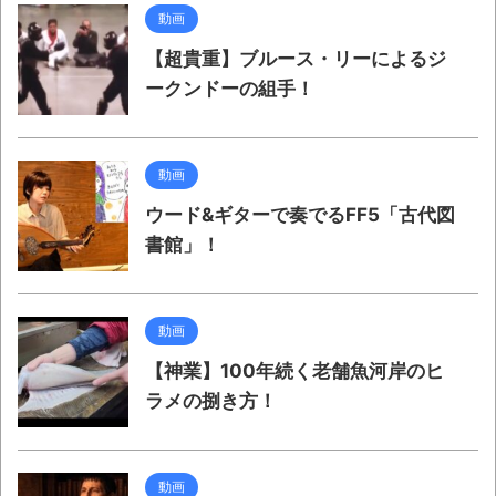
動画
【超貴重】ブルース・リーによるジ
ークンドーの組手！
動画
ウード&ギターで奏でるFF5「古代図
書館」！
動画
【神業】100年続く老舗魚河岸のヒ
ラメの捌き方！
動画