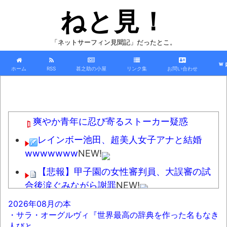
ねと見！
「ネットサーフィン見聞記」だったとこ。
ｗ
ホーム
RSS
甚之助の小屋
リンク集
お問い合わせ
爽やか青年に忍び寄るストーカー疑惑
レインボー池田、超美人女子アナと結婚
wwwwwww
NEW!
【悲報】甲子園の女性審判員、大誤審の試
合後涙ぐみながら謝罪
NEW!
共産党「これは酷い…京都市でマイナンバー
2026年08月の本
・サラ・オーグルヴィ『世界最高の辞典を作った名もなき
カードを持たない29万人がポイント給付事業か
人びと