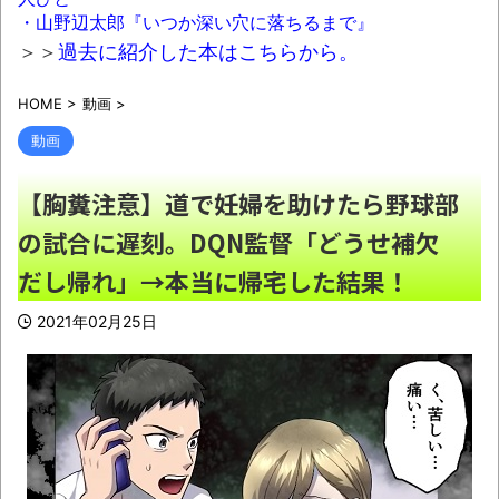
ら排除された」
NEW!
・山野辺太郎『いつか深い穴に落ちるまで』
【天才】雪が溶けると何になる？理系「水
＞＞
過去に紹介した本はこちらから。
になるでしょw」文系ワイ「はぁ～…」→結果
HOME
>
動画
>
ｗｗｗ
NEW!
動画
【画像】かつての天下人「マックスむら
い」の現在(イマ)ｗｗｗ
NEW!
【胸糞注意】道で妊婦を助けたら野球部
【AI利用調査】8割がGemini利用、
の試合に遅刻。DQN監督「どうせ補欠
ChatGPTは68%に
NEW!
だし帰れ」→本当に帰宅した結果！
「いいとも」出演者、中居正広さんの”裏側
の部分”を暴露
NEW!
2021年02月25日
夫婦で老後2000万円貯めるの言うほど無理
か？
NEW!
【驚愕】ゲーセンの人気音ゲー『太鼓の達
人』のフォントが今月から変わる!? その理由が
残念すぎた
NEW!