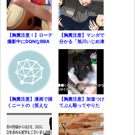
うでもいいじゃないですか
8月26日にリメイク完結編「FF7リベレーシ
ョン」の新映像が公開！欧州gamescom 2026
にて
【胸糞注意！】ローテ
【胸糞注意】マンガで
凡庸な悪
撮影中にDQNなBBA
分かる「旭川いじめ凍
に絡まれた挙句スマホ
死事件」戦慄の全容!!
お前らの身体の悩み教えてくれ
が……
「アメリカのヤンキーがアジア人にケンカ
を売った結果ｗｗｗ」 ほか
【読書感想】山野辺太郎『いつか深い穴に
落ちるまで』
映画ちいかわ観に行ったので感想を書きま
【胸糞注意】漫画で描
【胸糞注意】加速つけ
くニートの（笑えな
てぶん殴ってやりた
す(若干ネタバレあり) 26/07/25
い）生活
い！ 家賃滞納男vsお
マケイン9巻＆アニメ公式ガイド感想
人よし大家さん
独学で挑んだ2026年二級建築士学科試験結