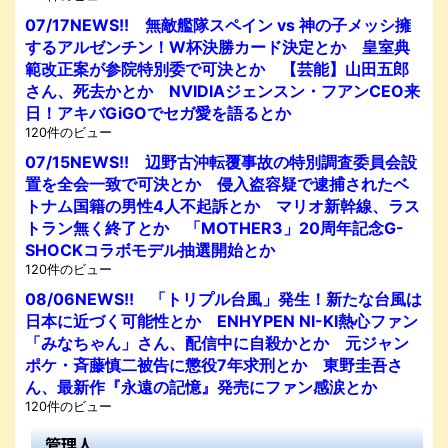
07/17NEWS!! 無敵艦隊スペイン vs 神の子メッシ擁
するアルゼンチン！W杯決勝カード決定とか 皇室典
範改正案が参院特別委で可決とか 【芸能】山田五郎
さん、死去かとか NVIDIAジェンスン・フアンCEO来
日！アキバGiGOでセガ愛を語るとか
120件のビュー
07/15NEWS!! 辺野古沖転覆事故の特別調査委員会設
置を全会一致で可決とか 侵入盗容疑で逮捕されたベ
トナム国籍の男性4人不起訴とか マリオ新幹線、ラス
トラン無く終了とか 「MOTHER3」20周年記念G-
SHOCKコラボモデル抽選開始とか
120件のビュー
08/06NEWS!! 「トリプル台風」発生！新たな台風は
日本に近づく可能性とか ENHYPEN NI-KI熱心ファン
「みなちゃん」さん、配信中に自殺かとか 元ジャン
ポケ・斉藤慎二被告に懲役7年求刑とか 東野圭吾さ
ん、最新作『永遠の記憶』発売にファン感涙とか
120件のビュー
管理人