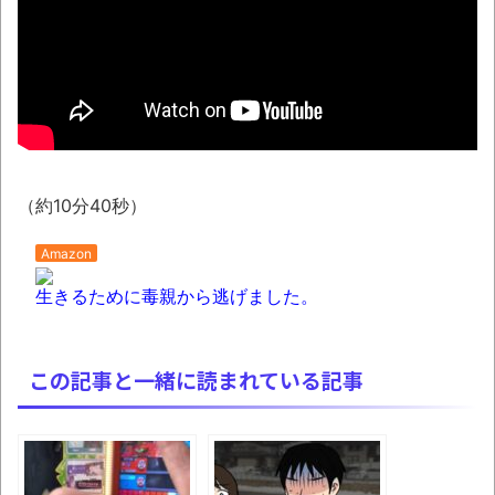
とか 甲子園の女性審判、大誤審で炎上とか
神田明神納涼祭り2026開催、オタクの夏の風
物詩「アニソン盆踊り」大盛況とか 金ローで
二宮和也主演『8番出口』本編ノーカット＆地
上波初放送決定とか
わずか３センチ！ 極小カブトムシ発見
【衝撃】韓国で売っている目覚まし時計の
（約10分40秒）
デザインが悪夢すぎるwww
Amazon
話題のセクシーホラー『スパンキング除
生きるために毒親から逃げました。
霊師』人妻霊の服が消えるバグが発生「丸裸に
なる現象を泣きながら修正しました」と現在は
アプデ済み。ほか、8月09日の新着CGまとめ
この記事と一緒に読まれている記事
まっぷたつに…日本レトロゲーム協会がゲー
ムソフトCDの劣化について問題提起 他
別にどこの誰が一日何時間睡眠だろうがど