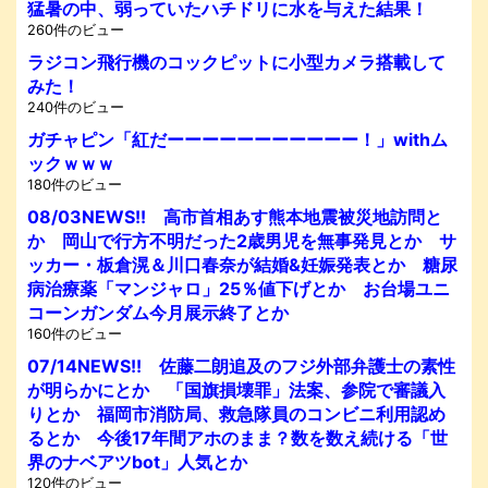
猛暑の中、弱っていたハチドリに水を与えた結果！
260件のビュー
ラジコン飛行機のコックピットに小型カメラ搭載して
みた！
240件のビュー
ガチャピン「紅だーーーーーーーーーーー！」withム
ックｗｗｗ
180件のビュー
08/03NEWS!! 高市首相あす熊本地震被災地訪問と
か 岡山で行方不明だった2歳男児を無事発見とか サ
ッカー・板倉滉＆川口春奈が結婚&妊娠発表とか 糖尿
病治療薬「マンジャロ」25％値下げとか お台場ユニ
コーンガンダム今月展示終了とか
160件のビュー
07/14NEWS!! 佐藤二朗追及のフジ外部弁護士の素性
が明らかにとか 「国旗損壊罪」法案、参院で審議入
りとか 福岡市消防局、救急隊員のコンビニ利用認め
るとか 今後17年間アホのまま？数を数え続ける「世
界のナベアツbot」人気とか
120件のビュー