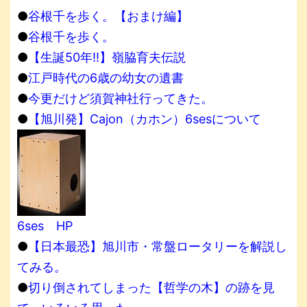
●
谷根千を歩く。【おまけ編】
●
谷根千を歩く。
●
【生誕50年!!】嶺脇育夫伝説
●
江戸時代の6歳の幼女の遺書
●
今更だけど須賀神社行ってきた。
●
【旭川発】Cajon（カホン）6sesについて
6ses HP
●
【日本最恐】旭川市・常盤ロータリーを解説し
てみる。
●
切り倒されてしまった【哲学の木】の跡を見