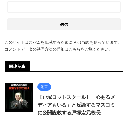
ブログお引越しのお知らせ
まるで親子のような子猫とシェパード
【極画像】名古屋の地下鉄
wwwwwwwwwwww
全方位青い芝包囲網すぎて色々見失う、新
このサイトはスパムを低減するために Akismet を使っています。
コメントデータの処理方法の詳細はこちらをご覧ください
。
しい仕事観
見ていると！悲しくなってしまう猫の画像
関連記事
の数々！！
Powered by livedoor 相互RSS
動画
【戸塚ヨットスクール】「心あるメ
ディアもいる」と反論するマスコミ
に公開説教する戸塚宏元校長！