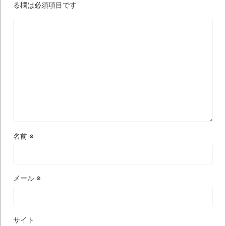
ば自分たちで紹介だ！
る欄は必須項目です
時代の流れ
【衝撃】道志村の骨や服、沢の上流から流
されてきた可能性・・・・・・・・・
オーストラリアの男性飛行家 太平洋横断
飛行
【中国】パトカーの前で好演技www当たり
屋やお煽り運転など盛りだくさん
「ム、ムリです・・・」メガネ美人ナース
名前
※
に入院中のオレのオナサポ懇願したら・・・
「ム、ムリです・・・」メガネ美人ナース
メール
※
に入院中のオレのオナサポ懇願したら・・・
ナチスドイツは何故バルバロッサ作戦とか
いう無茶に踏み切ってしまったのか
サイト