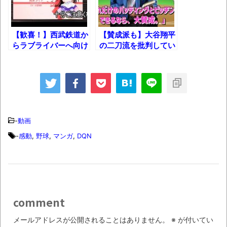
ルな大学を取材した結
果とか
【動画】カニ、ちょっかい出してきた陰に
ブチギレ
【歓喜！】西武鉄道か
【賛成派も】大谷翔平
長野県のなめこのデカさが規格外だったｗ
らラブライバーへ向け
の二刀流を批判してい
た伝説のアナウンスｗ
たプロ野球選手たち！
ｗ
新装版「ご冗談でしょう、ファインマンさ
ん（上）（下）」発売
【画像】整形で2400万円超えの美女、水着
-
動画
グラビアに挑戦
-
感動
,
野球
,
マンガ
,
DQN
歴ログは10周年ですがnoteに引っ越します
進撃の巨人シーズン7 ファイナルシーズンの
感想
comment
TBS「マツコの知らない世界」スタグル特
集でほとんど紹介されなかったJリーグ…なら
メールアドレスが公開されることはありません。
※
が付いてい