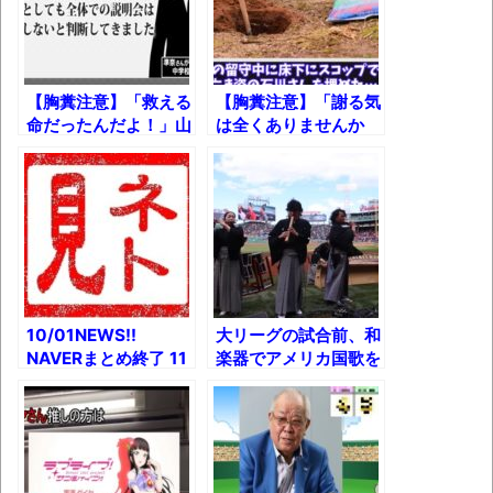
果速報（仮）
体験談：仕事で同じビルの中に入っている
グループ会社の嫁子 [ほのぼの]
【胸糞注意】「救える
【胸糞注意】「謝る気
葉月つばさちゃん、昔から見てるんだけど
命だったんだよ！」山
は全くありませんか
かなりお姉さんになったね
形13歳女児イジメ飛
ら…」時効後しれっと
び降り自殺事件、保護
自首した犯人が語った
壊れたエアコンと歌えないボク
者会の音声
未解決事件、その真相
とは!?
バージョンアップ情報更新 AOMEI
Backupper Standard 8.3.0 などバージョンア
ップ
高嶋ちさ子、ダウン症の姉が暴行事件！事
10/01NEWS!!
大リーグの試合前、和
件の一部始終と衝撃の結末
NAVERまとめ終了 11
楽器でアメリカ国歌を
年で180万本の記事と
演奏してみた！
【呆然】北海道旅行ワイ「ウニイクラ丼特
か ロシア村長選で役
盛で食うぞ！！！うおおおおおおお
場の清掃係が当選と
か 【胸糞注意】アメ
お！！！！！」→結
リカでもっともリベラ
果･････････････････････････････