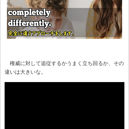
【動画】ロシア軍のドローンをネット発射
装置で撃墜するウクライナ。
NEW!
【動画】「昔のアイドルは個人情報がガバ
ガバだった」を誇張した昭和風AI動画が秀逸す
ぎるｗｗｗ
NEW!
「ぞわっとした…」カルディで売っているコ
ーヒーのパッケージが“一瞬怖い”と話題に
権威に対して追従するかうまく立ち回るか、その
wwww
NEW!
違いは大きいな。
【悲報】男の趣味Tier表、ヤバすぎるｗｗｗ
ｗｗ
NEW!
「天才か」いや変態です、宝鐘マリンの
ルアーを作ってタコを釣り上げた動画が葛飾北
斎も大喜びの構図過ぎておもろい件ほか、8月
08日の新着CGまとめ
NEW!