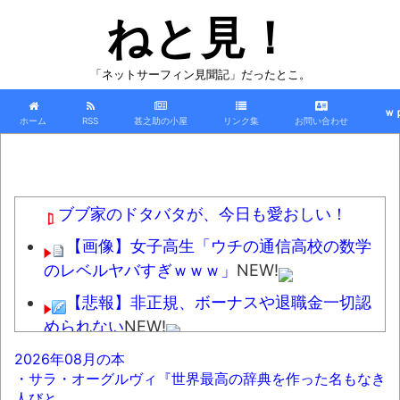
ねと見！
「ネットサーフィン見聞記」だったとこ。
ｗ
ホーム
RSS
甚之助の小屋
リンク集
お問い合わせ
ブブ家のドタバタが、今日も愛おしい！
【画像】女子高生「ウチの通信高校の数学
のレベルヤバすぎｗｗｗ」
NEW!
【悲報】非正規、ボーナスや退職金一切認
められない
NEW!
軟体動物みたいに柔らかい手を持つ人、話
2026年08月の本
・サラ・オーグルヴィ『世界最高の辞典を作った名もなき
題にｗｗｗｗ「脳が理解を拒む」「ミギー」
人びと