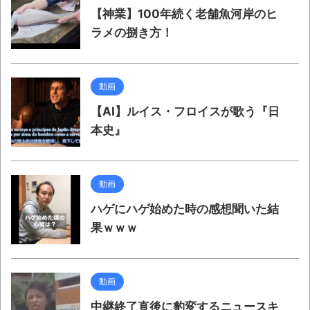
【神業】100年続く老舗魚河岸のヒ
ラメの捌き方！
動画
【AI】ルイス・フロイスが歌う『日
本史』
動画
ハゲにハゲ始めた時の感想聞いた結
果ｗｗｗ
動画
中継終了直後に豹変するニュースキ