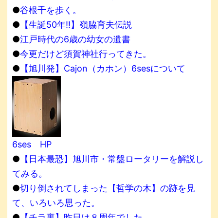
●
谷根千を歩く。
●
【生誕50年!!】嶺脇育夫伝説
●
江戸時代の6歳の幼女の遺書
●
今更だけど須賀神社行ってきた。
●
【旭川発】Cajon（カホン）6sesについて
6ses HP
●
【日本最恐】旭川市・常盤ロータリーを解説し
てみる。
●
切り倒されてしまった【哲学の木】の跡を見
て、いろいろ思った。
●
【チラ裏】昨日は８周年でした。