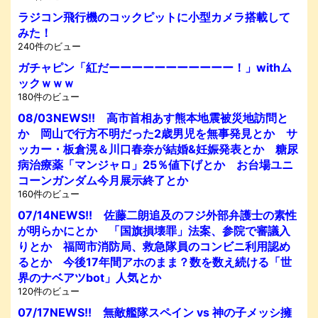
ラジコン飛行機のコックピットに小型カメラ搭載して
みた！
240件のビュー
ガチャピン「紅だーーーーーーーーーーー！」withム
ックｗｗｗ
180件のビュー
08/03NEWS!! 高市首相あす熊本地震被災地訪問と
か 岡山で行方不明だった2歳男児を無事発見とか サ
ッカー・板倉滉＆川口春奈が結婚&妊娠発表とか 糖尿
病治療薬「マンジャロ」25％値下げとか お台場ユニ
コーンガンダム今月展示終了とか
160件のビュー
07/14NEWS!! 佐藤二朗追及のフジ外部弁護士の素性
が明らかにとか 「国旗損壊罪」法案、参院で審議入
りとか 福岡市消防局、救急隊員のコンビニ利用認め
るとか 今後17年間アホのまま？数を数え続ける「世
界のナベアツbot」人気とか
120件のビュー
07/17NEWS!! 無敵艦隊スペイン vs 神の子メッシ擁