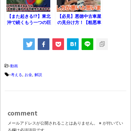
ｗ
新装版「ご冗談でしょう、ファインマンさ
【また起きる!?】東北
【必見】悪徳中古車屋
ん（上）（下）」発売
沖で続くもう一つの巨
の見分け方！【粗悪車
大地震の予兆、その真
を買わされる前に】
【画像】整形で2400万円超えの美女、水着
実!!
グラビアに挑戦
歴ログは10周年ですがnoteに引っ越します
-
動画
進撃の巨人シーズン7 ファイナルシーズンの
-
考える
,
お金
,
解説
感想
TBS「マツコの知らない世界」スタグル特
集でほとんど紹介されなかったJリーグ…なら
ば自分たちで紹介だ！
comment
時代の流れ
【衝撃】道志村の骨や服、沢の上流から流
メールアドレスが公開されることはありません。
※
が付いてい
る欄は必須項目です