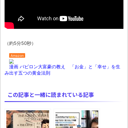
8月26日にリメイク完結編「FF7リベレーシ
ョン」の新映像が公開！欧州gamescom 2026
にて
この時期に避難所生活は大変だよな(´・ω・
｀)
（約5分50秒）
ウード&ギターで奏でるFF5「古代図書
館」！
Amazon
レトロパソコンの雑誌掲載プログラムリス
漫画 バビロン大富豪の教え 「お金」と「幸せ」を生
トを打ち込んだゲームプレイ動画で当時が懐か
み出す五つの黄金法則
しい。
「題名のない音楽会」ゲーム音楽批判から
この記事と一緒に読まれている記事
36年 ～因果な逆転劇～
50歳になりました
凡庸な悪
お前らの身体の悩み教えてくれ