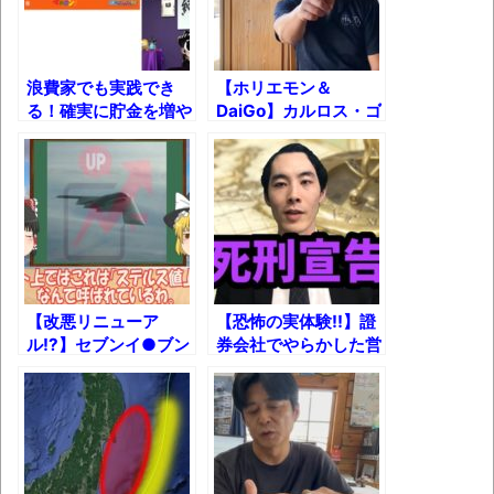
かなりお姉さんになったね
壊れたエアコンと歌えないボク
浪費家でも実践でき
【ホリエモン＆
バージョンアップ情報更新 AOMEI
る！確実に貯金を増や
DaiGo】カルロス・ゴ
す方法！
ーンの日本脱出はなぜ
Backupper Standard 8.3.0 などバージョンア
起きたのか ＋ 出国前
ップ
にカルロス・ゴーンさ
んに会いました
高嶋ちさ子、ダウン症の姉が暴行事件！事
件の一部始終と衝撃の結末
【呆然】北海道旅行ワイ「ウニイクラ丼特
盛で食うぞ！！！うおおおおおおお
【改悪リニューア
【恐怖の実体験!!】證
お！！！！！」→結
ル!?】セブンイ●ブン
券会社でやらかした営
果･････････････････････････････
の見た目騙し弁当たち
業失敗エピソード3選
の真実を語る！
【動画】カニ、ちょっかい出してきた陰に
ブチギレ
長野県のなめこのデカさが規格外だったｗ