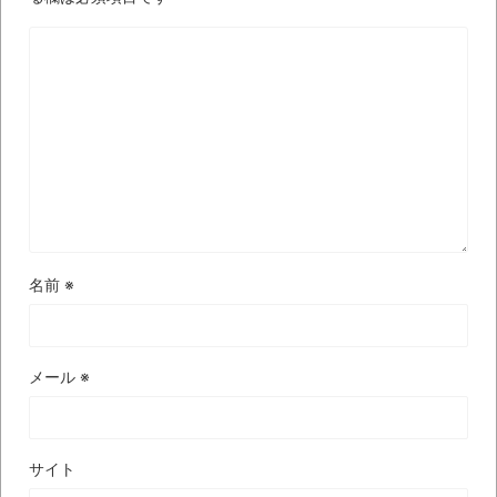
されてきた可能性・・・・・・・・・
オーストラリアの男性飛行家 太平洋横断
飛行
【中国】パトカーの前で好演技www当たり
屋やお煽り運転など盛りだくさん
「ム、ムリです・・・」メガネ美人ナース
に入院中のオレのオナサポ懇願したら・・・
「ム、ムリです・・・」メガネ美人ナース
に入院中のオレのオナサポ懇願したら・・・
名前
※
ナチスドイツは何故バルバロッサ作戦とか
いう無茶に踏み切ってしまったのか
メール
※
ブログお引越しのお知らせ
まるで親子のような子猫とシェパード
【極画像】名古屋の地下鉄
サイト