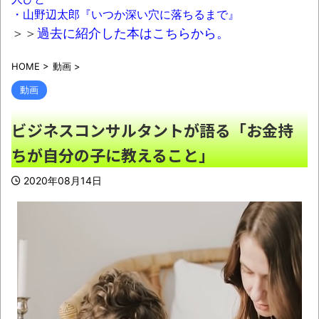
NEW!
・山野辺太郎『いつか深い穴に落ちるまで』
【悲報】週刊少年ジャンプ、史上初の100万
＞＞
過去に紹介した本はこちらから。
部割れ
NEW!
HOME
>
動画
>
【悲報】日本のライオンさん、溶ける
NEW!
動画
京大病院、脳腫瘍摘出手術で誤って腫瘍の
ビジネスコンサルタントが語る「お金持
無い部位を摘出 脳幹など損傷受け植物状態に
ちが自分の子に教えること」
NEW!
2020年08月14日
彼氏が『この車』買おうとして私とケンカ
になってるんだけどｗｗｗｗｗｗ
NEW!
【悲報】ロシア、じわじわと逝き始める
NEW!
【画像】思わず保存したくなる「笑える画
像・最高な画像」貼っていけｗｗｗｗｗ
NEW!