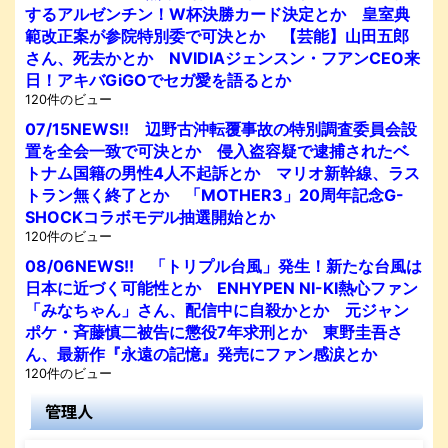
するアルゼンチン！W杯決勝カード決定とか 皇室典
範改正案が参院特別委で可決とか 【芸能】山田五郎
さん、死去かとか NVIDIAジェンスン・フアンCEO来
日！アキバGiGOでセガ愛を語るとか
120件のビュー
07/15NEWS!! 辺野古沖転覆事故の特別調査委員会設
置を全会一致で可決とか 侵入盗容疑で逮捕されたベ
トナム国籍の男性4人不起訴とか マリオ新幹線、ラス
トラン無く終了とか 「MOTHER3」20周年記念G-
SHOCKコラボモデル抽選開始とか
120件のビュー
08/06NEWS!! 「トリプル台風」発生！新たな台風は
日本に近づく可能性とか ENHYPEN NI-KI熱心ファン
「みなちゃん」さん、配信中に自殺かとか 元ジャン
ポケ・斉藤慎二被告に懲役7年求刑とか 東野圭吾さ
ん、最新作『永遠の記憶』発売にファン感涙とか
120件のビュー
管理人