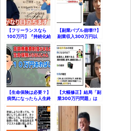
みんななんだかんだ言ってお金持ってんじ
ゃん
「アメリカのヤンキーがアジア人にケンカ
【フリーランスなら
【副業バブル崩壊!?】
を売った結果ｗｗｗ」 ほか
100万円】『持続化給
副業収入300万円以
付金』を受け取ると税
下の会社員、大増税
【読書感想】山野辺太郎『いつか深い穴に
務調査で狙われる!?
へ！
落ちるまで』
映画ちいかわ観に行ったので感想を書きま
す(若干ネタバレあり) 26/07/25
マケイン9巻＆アニメ公式ガイド感想
【生命保険は必要？】
【大幅修正】結局「副
独学で挑んだ2026年二級建築士学科試験結
病気になったら人生終
業300万円問題」は
果速報（仮）
了「高額療養費制度」
どうなるのか？新たな
廃止論争とは？
基準「帳簿の有無」と
体験談：仕事で同じビルの中に入っている
は？
グループ会社の嫁子 [ほのぼの]
葉月つばさちゃん、昔から見てるんだけど