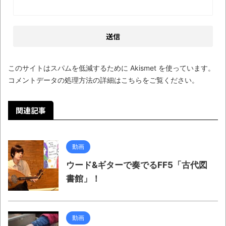
wwwwwwwwwwww
全方位青い芝包囲網すぎて色々見失う、新
しい仕事観
見ていると！悲しくなってしまう猫の画像
の数々！！
このサイトはスパムを低減するために Akismet を使っています。
コメントデータの処理方法の詳細はこちらをご覧ください
。
Powered by livedoor 相互RSS
関連記事
動画
ウード&ギターで奏でるFF5「古代図
書館」！
動画