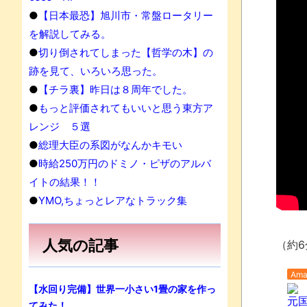
●
【日本最恐】旭川市・常盤ロータリー
を解説してみる。
●
切り倒されてしまった【哲学の木】の
跡を見て、いろいろ思った。
●
【チラ裏】昨日は８周年でした。
●
もっと評価されてもいいと思う東方ア
レンジ ５選
●
総理大臣の系図がなんかキモい
●
時給250万円のドミノ・ピザのアルバ
イトの結果！！
●
YMO,ちょっとレアなトラック集
人気の記事
（約6
Ama
【水回り完備】世界一小さい1畳の家を作っ
元国
てみた！