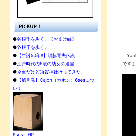
PICKUP！
●
谷根千を歩く。【おまけ編】
●
谷根千を歩く。
●
【生誕50年!!】嶺脇育夫伝説
You
●
江戸時代の6歳の幼女の遺書
ですよ
●
今更だけど須賀神社行ってきた。
●
【旭川発】Cajon（カホン）6sesにつ
いて
果
6ses HP