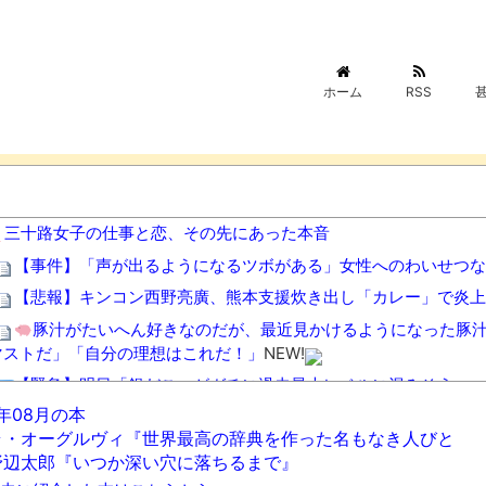
ホーム
RSS
三十路女子の仕事と恋、その先にあった本音
【事件】「声が出るようになるツボがある」女性へのわいせつな
【悲報】キンコン西野亮廣、熊本支援炊き出し「カレー」で炎上
豚汁がたいへん好きなのだが、最近見かけるようになった豚
マストだ」「自分の理想はこれだ！」
NEW!
【緊急】明日「銀だこ」がガチに過去最大レベルに混みそうwwwww
6年08月の本
レトロパソコンの雑誌掲載プログラムリストを打ち込んだゲーム
ラ・オーグルヴィ『世界最高の辞典を作った名もなき人びと
【朗報】八田與一容疑者、詰む 情報提供が累計1万3600件超
野辺太郎『いつか深い穴に落ちるまで』
結局 男も女もよく笑う奴がモテるんだよ
NEW!