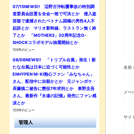
07/15NEWS!! 辺野古沖転覆事故の特別調
査委員会設置を全会一致で可決とか 侵入盗
容疑で逮捕されたベトナム国籍の男性4人不
起訴とか マリオ新幹線、ラストラン無く終
了とか 「MOTHER3」20周年記念G-
SHOCKコラボモデル抽選開始とか
120件のビュー
08/06NEWS!! 「トリプル台風」発生！新
たな台風は日本に近づく可能性とか
名前
ENHYPEN NI-KI熱心ファン「みなちゃん」
さん、配信中に自殺かとか 元ジャンポケ・
斉藤慎二被告に懲役7年求刑とか 東野圭吾
メー
さん、最新作『永遠の記憶』発売にファン感
涙とか
120件のビュー
サイ
管理人