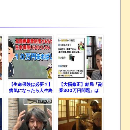
】
【生命保険は必要？】
【大幅修正】結局「副
病気になったら人生終
業300万円問題」は
了「高額療養費制度」
どうなるのか？新たな
廃止論争とは？
基準「帳簿の有無」と
は？