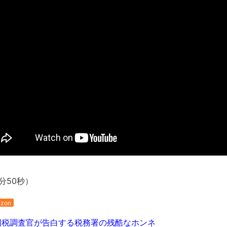
長野県のなめこのデカさが規格外だったｗｗ
新装版「ご冗談でしょう、ファインマンさん（上）（下）」発売
【画像】整形で2400万円超えの美女、水着グラビアに挑戦
歴ログは10周年ですがnoteに引っ越します
進撃の巨人シーズン7 ファイナルシーズンの感想
TBS「マツコの知らない世界」スタグル特集でほとんど紹介さ
時代の流れ
【衝撃】道志村の骨や服、沢の上流から流されてきた可能性・・
オーストラリアの男性飛行家 太平洋横断飛行
【中国】パトカーの前で好演技www当たり屋やお煽り運転など
「ム、ムリです・・・」メガネ美人ナースに入院中のオレのオナ
「ム、ムリです・・・」メガネ美人ナースに入院中のオレのオナ
分50秒）
ナチスドイツは何故バルバロッサ作戦とかいう無茶に踏み切って
zon
ブログお引越しのお知らせ
まるで親子のような子猫とシェパード
税調査官が告白する税務署の残酷なホンネ