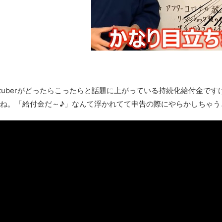
お前らの身体の悩み教えてくれ
『FF15』が発売10周年！ノクティスフィギュアなどが当たる記
みんななんだかんだ言ってお金持ってんじゃん
「アメリカのヤンキーがアジア人にケンカを売った結果ｗｗｗ」
【読書感想】山野辺太郎『いつか深い穴に落ちるまで』
映画ちいかわ観に行ったので感想を書きます(若干ネタバレあり) 26/
マケイン9巻＆アニメ公式ガイド感想
tuberがどったらこったらと話題に上がっている持続化給付金で
ね。「給付金だ～♪」なんて浮かれてて申告の際にやらかしちゃう
独学で挑んだ2026年二級建築士学科試験結果速報（仮）
体験談：仕事で同じビルの中に入っているグループ会社の嫁子 [
葉月つばさちゃん、昔から見てるんだけどかなりお姉さんになっ
壊れたエアコンと歌えないボク
バージョンアップ情報更新 AOMEI Backupper Standard 8.3
高嶋ちさ子、ダウン症の姉が暴行事件！事件の一部始終と衝撃の
【呆然】北海道旅行ワイ「ウニイクラ丼特盛で食うぞ！！！うお
･････････････････････････････
【動画】カニ、ちょっかい出してきた陰にブチギレ