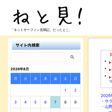
「ネットサーフィン見聞記」だったとこ。
サイト内検索
2026年8月
月
火
水
木
金
土
日
1
2
202
・サ
3
4
5
6
7
8
9
・山