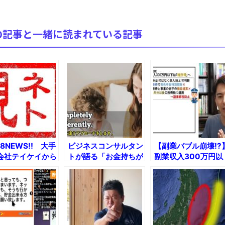
【極画像】名古屋の地下鉄wwwwwwwwwwww
全方位青い芝包囲網すぎて色々見失う、新しい仕事観
の記事と一緒に読まれている記事
見ていると！悲しくなってしまう猫の画像の数々！！
red by livedoor 相互RSS
28NEWS!! 大手
ビジネスコンサルタン
【副業バブル崩壊!?
会社テイケイから
トが語る「お金持ちが
副業収入300万円以
名で怪文書レベル
自分の子に教えるこ
下の会社員、大増税
議文が届くとか
と」
へ！
ナ「持続化給付
を769億円で受注
のは“幽霊法人"だ
とか