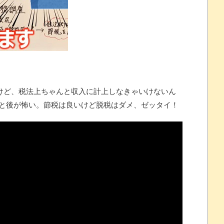
念くじが登場です
 ほか
07/25
すけど、税法上ちゃんと収入に計上しなきゃいけないん
と後が怖い。節税は良いけど脱税はダメ、ゼッタイ！
ほのぼの]
たね
.0 などバージョンアップ
結末
おおおおおおお！！！！！」→結