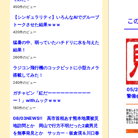
450件のビュー
【シンギュラリティ】いろんなAIでグループ
こ
トークさせた結果ｗｗｗ
420件のビュー
Powe
猛暑の中、弱っていたハチドリに水を与えた
結果！
260件のビュー
ラジコン飛行機のコックピットに小型カメラ
搭載してみた！
240件のビュー
05/
ガチャピン「紅だーーーーーーーーーー
警備
ー！」withムックｗｗｗ
社長
180件のビュー
の抗
コロ
08/03NEWS!! 高市首相あす熊本地震被災
金」
地訪問とか 岡山で行方不明だった2歳男児
した
を無事発見とか サッカー・板倉滉＆川口春
った