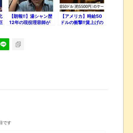
北
【朗報!!】湯シャン歴
【アメリカ】時給50
巨
12年の現役理容師が
ドルの衝撃!!賃上げの
真
語る湯シャンの真実！
ワケとは？
【五つの質問からメカ
ニズムまで】
目です