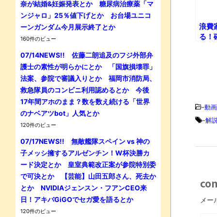
奈が結婚&妊娠発表とか 糖尿病治療薬「マ
ンジャロ」25％値下げとか お台場ユニコ
浪費
ーンガンダム今月展示終了とか
る！
160件のビュー
す方
07/14NEWS!! 佐藤二朗追及のフジ外部弁
護士の素性が明らかにとか 「国旗損壊罪」
法案、参院で審議入りとか 福岡市消防局、
救急隊員のコンビニ利用認めるとか 今後
17年間アホのまま？数を数え続ける「世界
-
動画
のナベアツbot」人気とか
-
解
120件のビュー
07/17NEWS!! 無敵艦隊スペイン vs 神の
子メッシ擁するアルゼンチン！W杯決勝カ
ード決定とか 皇室典範改正案が参院特別委
で可決とか 【芸能】山田五郎さん、死去か
co
とか NVIDIAジェンスン・フアンCEO来
日！アキバGiGOでセガ愛を語るとか
メー
120件のビュー