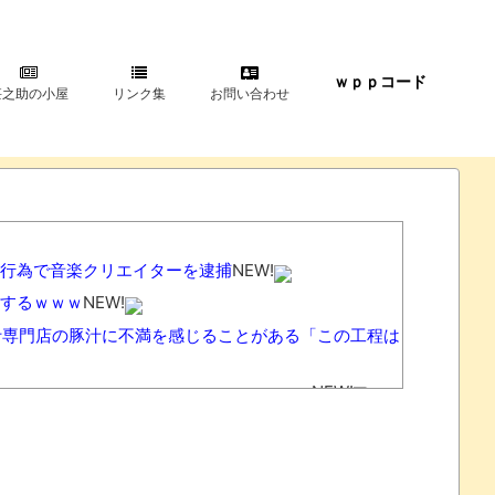
ｗｐｐコード
甚之助の小屋
リンク集
お問い合わせ
行為で音楽クリエイターを逮捕
NEW!
するｗｗｗ
NEW!
汁専門店の豚汁に不満を感じることがある「この工程は
wwwwwwwwwwwwwwwwwwwww
NEW!
プレイ動画で当時が懐かしい。
NEW!
え 目撃情報は「関東」が最多
NEW!