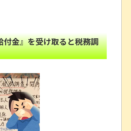
わいそう…会社滅茶苦茶やろなぁ」
NEW!
めにあるだけ」
NEW!
給付金』を受け取ると税務調
何？
NEW!
oﾟ)
NEW!
海高気圧」が襲来ｗｗｗ
NEW!
避難所めぐる格差とか れいわ新選組、「いのちの党」に改
「プチプチ」川上産業が「プチプチ株式会社」に社名変
頼んだら…とんでもない事になった
劇～