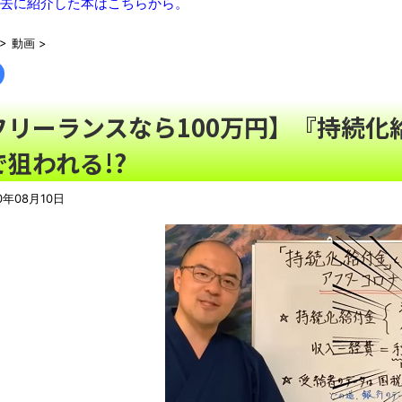
去に紹介した本はこちらから。
中居正広さん、ひそかに◯◯していた・・・
NEW!
>
動画
>
Uber配達員からのお願い
NEW!
積水ハウス「地面師に55億円騙し取られた…」 ワイ「はえーか
兵庫斎藤知事、県の海外事務所を全廃へ「公務員が海外で遊ぶた
フリーランスなら100万円】『持続化
【徹底議論】近代日本史で最も取り返しのつかなかった失敗って
で狙われる!?
【動画】高速道路を走行中の車からリアガラスが飛んでくる事故(ﾟ
【朗報】月曜から東日本をガツンと冷やしてくれる「オホーツク
0年08月10日
【動画】熊本地震発生時の手術室の様子が公開される
08/07NEWS!! 男女同室で「着替えられない」雑魚寝も…
名とか 「週刊少年ジャンプ」発行部数が初の100万部割れとか 
更とか
「これで11万取られたの!?」あるX民が玄関ドアノブの修理を
「題名のない音楽会」ゲーム音楽批判から36年 ～因果な逆転
50歳になりました
凡庸な悪