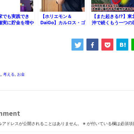
家でも実践でき
【ホリエモン＆
【また起きる!?】東
確実に貯金を増や
DaiGo】カルロス・ゴ
沖で続くもう一つの
法！
ーンの日本脱出はなぜ
大地震の予兆、その
起きたのか ＋ 出国前
実!!
にカルロス・ゴーンさ
んに会いました
説
,
考える
,
お金
mment
ルアドレスが公開されることはありません。
※
が付いている欄は必須項