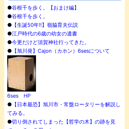
●
谷根千を歩く。【おまけ編】
●
谷根千を歩く。
●
【生誕50年!!】嶺脇育夫伝説
●
江戸時代の6歳の幼女の遺書
●
今更だけど須賀神社行ってきた。
●
【旭川発】Cajon（カホン）6sesについて
6ses HP
●
【日本最恐】旭川市・常盤ロータリーを解説し
てみる。
●
切り倒されてしまった【哲学の木】の跡を見