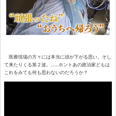
NEW!
【動画】両方馬鹿（笑）ミニストップでト
ラックと衝突したドラレコが（ノ∇`）
NEW!
【真顔】あるスーパーの「チャイルドシー
ト付きカート」に描かれたキャラの目が死んで
いると話題にｗｗ
NEW!
「これで11万取られたの!?」あるX民が玄関
医療現場の方々には本当に頭が下がる思い。そし
ドアノブの修理を頼んだら…とんでもない事に
て来たりくる第２波。……ホントあの政治家どもは
なった
NEW!
これをみても何も思わないのだろうか？
【07日の新刊】「魔女と傭兵 9」「転生
したら第七王子だったので、気ままに魔術を極
めます 24」「ポンコツ魔王の田舎暮らし 6」
【悲報】クロちゃん、まともになってしま
う