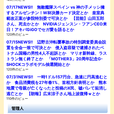
07/17NEWS!! 無敵艦隊スペイン vs 神の子メッシ擁
するアルゼンチン！W杯決勝カード決定とか 皇室典
範改正案が参院特別委で可決とか 【芸能】山田五郎
さん、死去かとか NVIDIAジェンスン・フアンCEO来
日！アキバGiGOでセガ愛を語るとか
120件のビュー
07/15NEWS!! 辺野古沖転覆事故の特別調査委員会設
置を全会一致で可決とか 侵入盗容疑で逮捕されたベ
トナム国籍の男性4人不起訴とか マリオ新幹線、ラス
トラン無く終了とか 「MOTHER3」20周年記念G-
SHOCKコラボモデル抽選開始とか
120件のビュー
07/31NEWS!! 一時1ドル157円台、急速に円高進むと
か 食品消費税を27年春1%、首相方針表明とか 熊本
地震で母親が亡くなったと投稿のX民、嘘バレて垢消し
逃亡とか 【朗報】広末涼子さん地上波復帰ｗとか
110件のビュー
管理人