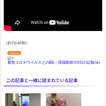
【AI】ルイス・フロイスが歌う『日本史』
週間少年ジャンプのグッズ(43億円分)を注
文してキャンセルした32歳女が逮捕
「題名のない音楽会」ゲーム音楽批判から
36年 ～因果な逆転劇～
（約7分40秒）
50歳になりました
凡庸な悪
Amazon
<
ロープと滑車と犬マスクでエクストリーム
新型コロナウイルスとの闘い 現場医師120日の記録/a>
変身。
お前らの身体の悩み教えてくれ
この記事と一緒に読まれている記事
『FF15』が発売10周年！ノクティスフィギ
ュアなどが当たる記念くじが登場です
みんななんだかんだ言ってお金持ってんじ