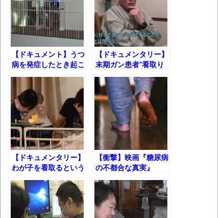
ゃん
「アメリカのヤンキーがアジア人にケンカ
を売った結果ｗｗｗ」 ほか
【読書感想】山野辺太郎『いつか深い穴に
【ドキュメント】うつ
【ドキュメンタリー】
落ちるまで』
病を発症したとき起こ
末期ガン患者“看取り
ること
医師”田中雅博の死ま
映画ちいかわ観に行ったので感想を書きま
での450日【ありの
す(若干ネタバレあり) 26/07/25
ままの最期】
マケイン9巻＆アニメ公式ガイド感想
独学で挑んだ2026年二級建築士学科試験結
果速報（仮）
【ドキュメンタリー】
【衝撃】映画『糖尿病
体験談：仕事で同じビルの中に入っている
わが子を看取るという
の不都合な真実』
グループ会社の嫁子 [ほのぼの]
こと……
葉月つばさちゃん、昔から見てるんだけど
かなりお姉さんになったね