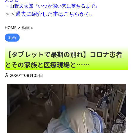
【動画】熊本地震の瞬間の手術室の防犯カ
・山野辺太郎『いつか深い穴に落ちるまで』
メラ映像、公開される
NEW!
＞＞
過去に紹介した本はこちらから。
熊本県内で◯◯者が現れまくり、通報頻
HOME
>
動画
>
発！災害支援にも悪影響が及んでしまう…
NEW!
動画
意識高い系「インドに５年住んだら人生観
【タブレットで最期の別れ】コロナ患者
かわる」←これｗｗｗ
NEW!
とその家族と医療現場と……
健康診断の結果が悪すぎてワロタァ！
NEW!
2020年08月05日
【画像】このボケて、破壊力ありすぎてク
ッソワロタｗｗｗｗｗｗｗｗｗ
NEW!
【有能】政府「トラックはサービスエリア
利用有料化すればサボらず走るし流問題解決じ
ゃね？」
NEW!
【描込】なんだよこの漫画ｗｗｗ【注意】