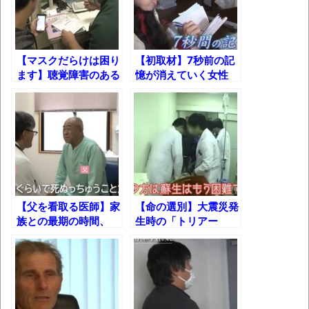
壊れたエアコンと歌えないボク
バージョンアップ情報更新 AOMEI
Backupper Standard 8.3.0 などバージョンア
【マスクだらけは困り
【初取材】7秒前の記
ップ
ます】聴覚障害のある
憶が消えていく女性
医師は音のない世界で
「全てをメモに残す生
高嶋ちさ子、ダウン症の姉が暴行事件！事
どう診療するのか？
活」
件の一部始終と衝撃の結末
【コロナ禍】
【呆然】北海道旅行ワイ「ウニイクラ丼特
盛で食うぞ！！！うおおおおおおお
お！！！！！」→結
果･････････････････････････････
【父を看取る医師】家
【命の選別】大震災発
【動画】カニ、ちょっかい出してきた陰に
族との最期の時間、
生時の「トリアー
ブチギレ
訪問診療を続ける息子
ジ」！若い世代へ映像
の決断とは？
で伝えたかったことと
長野県のなめこのデカさが規格外だったｗ
は？【阪神淡路大震
ｗ
災】
新装版「ご冗談でしょう、ファインマンさ