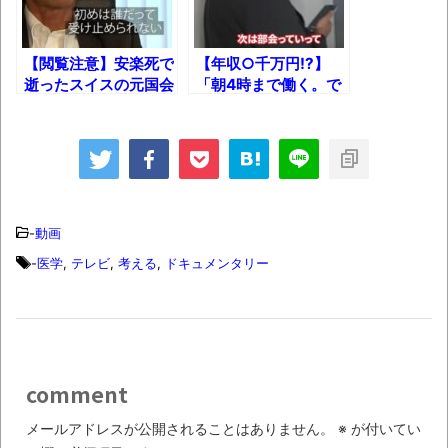
ん（上）（下）」発売
【画像】整形で2400万円超えの美女、水着
【閲覧注意】安楽死で
【年収○千万円!?】
グラビアに挑戦
逝ったスイスの元国会
「朝4時まで働く。で
議員、その衝撃の最
も最高に幸せ。」テレ
歴ログは10周年ですがnoteに引っ越します
期。……
東社員の凄まじい1
日！
進撃の巨人シーズン7 ファイナルシーズンの
感想
-
動画
TBS「マツコの知らない世界」スタグル特
-
医学
,
テレビ
,
考える
,
ドキュメンタリー
集でほとんど紹介されなかったJリーグ…なら
ば自分たちで紹介だ！
時代の流れ
【衝撃】道志村の骨や服、沢の上流から流
comment
されてきた可能性・・・・・・・・・
メールアドレスが公開されることはありません。
※
が付いてい
オーストラリアの男性飛行家 太平洋横断