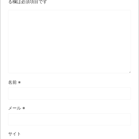
る欄は必須項目です
飛行
【中国】パトカーの前で好演技www当たり
屋やお煽り運転など盛りだくさん
「ム、ムリです・・・」メガネ美人ナース
に入院中のオレのオナサポ懇願したら・・・
「ム、ムリです・・・」メガネ美人ナース
に入院中のオレのオナサポ懇願したら・・・
ナチスドイツは何故バルバロッサ作戦とか
いう無茶に踏み切ってしまったのか
名前
※
ブログお引越しのお知らせ
まるで親子のような子猫とシェパード
メール
※
【極画像】名古屋の地下鉄
wwwwwwwwwwww
サイト
全方位青い芝包囲網すぎて色々見失う、新