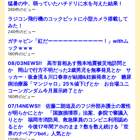
猛暑の中、弱っていたハチドリに水を与えた結果！
260件のビュー
ラジコン飛行機のコックピットに小型カメラ搭載して
みた！
240件のビュー
ガチャピン「紅だーーーーーーーーーーー！」withム
ックｗｗｗ
180件のビュー
08/03NEWS!! 高市首相あす熊本地震被災地訪問と
か 岡山で行方不明だった2歳男児を無事発見とか サ
ッカー・板倉滉＆川口春奈が結婚&妊娠発表とか 糖尿
病治療薬「マンジャロ」25％値下げとか お台場ユニ
コーンガンダム今月展示終了とか
160件のビュー
07/14NEWS!! 佐藤二朗追及のフジ外部弁護士の素性
が明らかにとか 「国旗損壊罪」法案、参院で審議入
りとか 福岡市消防局、救急隊員のコンビニ利用認め
るとか 今後17年間アホのまま？数を数え続ける「世
界のナベアツbot」人気とか
120件のビュー