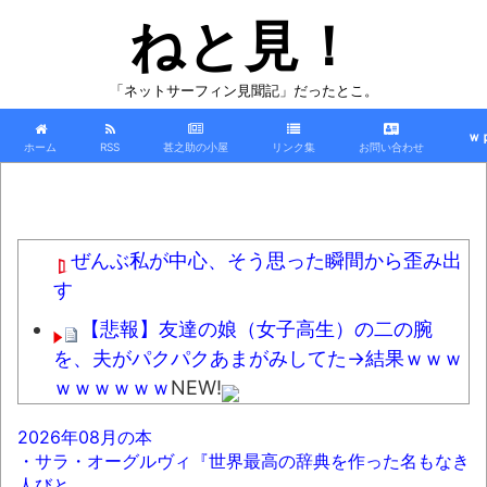
ねと見！
「ネットサーフィン見聞記」だったとこ。
ｗ
ホーム
RSS
甚之助の小屋
リンク集
お問い合わせ
ぜんぶ私が中心、そう思った瞬間から歪み出
す
【悲報】友達の娘（女子高生）の二の腕
を、夫がパクパクあまがみしてた→結果ｗｗｗ
ｗｗｗｗｗｗ
NEW!
【悲報】60代男さん、小学生に秘めた夢を
2026年08月の本
語って通報されるｗｗｗｗｗｗｗ
NEW!
・サラ・オーグルヴィ『世界最高の辞典を作った名もなき
人びと