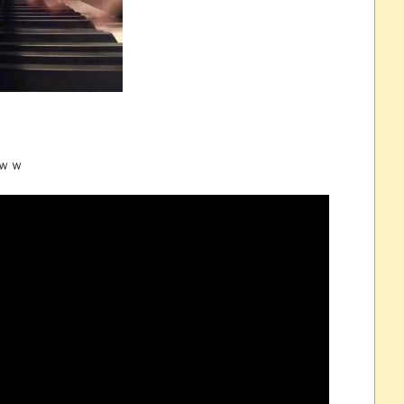
プレイ動画で当時が懐かしい。
 ほか
07/25
ｗｗ
ほのぼの]
たね
.0 などバージョンアップ
結末
おおおおおおお！！！！！」→結