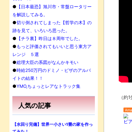
●
【日本最恐】旭川市・常盤ロータリー
を解説してみる。
●
切り倒されてしまった【哲学の木】の
跡を見て、いろいろ思った。
●
【チラ裏】昨日は８周年でした。
●
もっと評価されてもいいと思う東方ア
レンジ ５選
●
総理大臣の系図がなんかキモい
●
時給250万円のドミノ・ピザのアルバ
イトの結果！！
●
YMO,ちょっとレアなトラック集
（約1
人気の記事
Ama
ピアノ
【水回り完備】世界一小さい1畳の家を作っ
てみた！