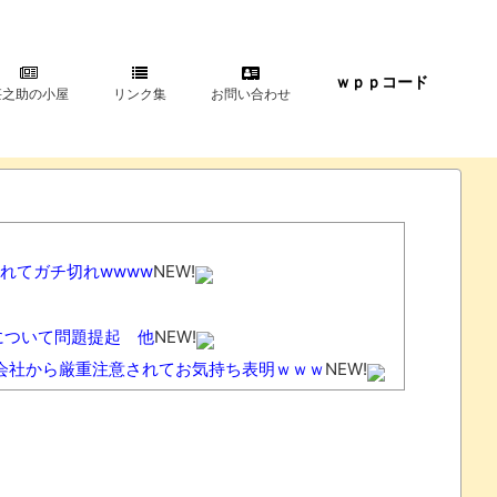
ｗｐｐコード
甚之助の小屋
リンク集
お問い合わせ
れてガチ切れwwww
NEW!
について問題提起 他
NEW!
会社から厳重注意されてお気持ち表明ｗｗｗ
NEW!
3度現地入り「誰にも知られなくて良い」
NEW!