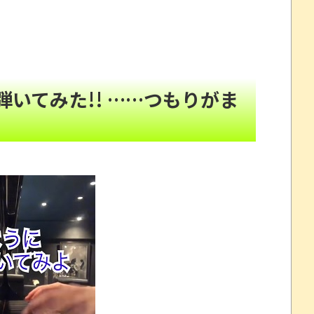
状態に・・・お前らの想像の5倍は酷い
NEW!
ートに遭遇したｗｗｗｗ
NEW!
すか
NEW!
まれた壇上でスピーチする人が総理大臣」
NEW!
いてみた!! ……つもりがま
年間320万になったので変更に
NEW!
ベルなの(ドン引き
NEW!
とか 【甲子園】有明、被災地・熊本に届ける劇的逆転勝
ドーミュージアム、公式ページ以外で購入したチケット
イナ。
“一瞬怖い”と話題にwwww
を釣り上げた動画が葛飾北斎も大喜びの構図過ぎておも
州gamescom 2026にて