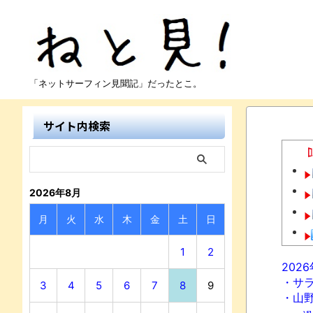
「ネットサーフィン見聞記」だったとこ。
サイト内検索
2026年8月
月
火
水
木
金
土
日
1
2
202
・サ
3
4
5
6
7
8
9
・山