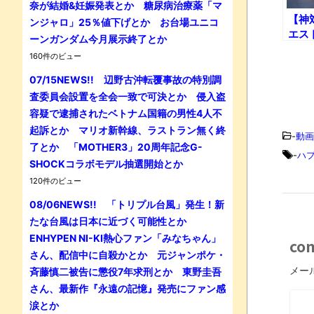
奈が結婚&妊娠発表とか 糖尿病治療薬「マ
【神
ンジャロ」25％値下げとか お台場ユニコ
エス
ーンガンダム今月展示終了とか
ン『
160件のビュー
た!!
07/15NEWS!! 辺野古沖転覆事故の特別調
査委員会設置を全会一致で可決とか 侵入盗
容疑で逮捕されたベトナム国籍の男性4人不
起訴とか マリオ新幹線、ラストラン無く終
-
動画
了とか 「MOTHER3」20周年記念G-
-
ハ
SHOCKコラボモデル抽選開始とか
120件のビュー
08/06NEWS!! 「トリプル台風」発生！新
たな台風は日本に近づく可能性とか
ENHYPEN NI-KI熱心ファン「みなちゃん」
co
さん、配信中に自殺かとか 元ジャンポケ・
メー
斉藤慎二被告に懲役7年求刑とか 東野圭吾
さん、最新作『永遠の記憶』発売にファン感
涙とか