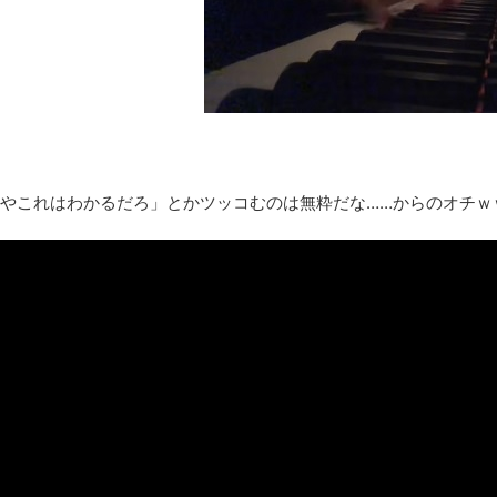
レトロパソコンの雑誌掲載プログラムリストを打ち込んだゲーム
凡庸な悪
お前らの身体の悩み教えてくれ
「アメリカのヤンキーがアジア人にケンカを売った結果ｗｗｗ」
【読書感想】山野辺太郎『いつか深い穴に落ちるまで』
映画ちいかわ観に行ったので感想を書きます(若干ネタバレあり) 26/
マケイン9巻＆アニメ公式ガイド感想
やこれはわかるだろ」とかツッコむのは無粋だな……からのオチｗ
独学で挑んだ2026年二級建築士学科試験結果速報（仮）
体験談：仕事で同じビルの中に入っているグループ会社の嫁子 [
葉月つばさちゃん、昔から見てるんだけどかなりお姉さんになっ
壊れたエアコンと歌えないボク
バージョンアップ情報更新 AOMEI Backupper Standard 8.3
高嶋ちさ子、ダウン症の姉が暴行事件！事件の一部始終と衝撃の
【呆然】北海道旅行ワイ「ウニイクラ丼特盛で食うぞ！！！うお
･････････････････････････････
【動画】カニ、ちょっかい出してきた陰にブチギレ