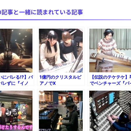
【極画像】名古屋の地下鉄wwwwwwwwwwww
の記事と一緒に読まれている記事
全方位青い芝包囲網すぎて色々見失う、新しい仕事観
見ていると！悲しくなってしまう猫の画像の数々！！
red by livedoor 相互RSS
いにバレる!?】バ
1億円のクリスタルピ
【伝説のテケテケ】
バレずに『イノ
アノでX
でベンチャーズ『パ
ボンバイエ』を弾
JAPAN『Forever
プライン』弾いてみ
法ｗ
Love』弾いてみた
た！
【さなゑちゃん】