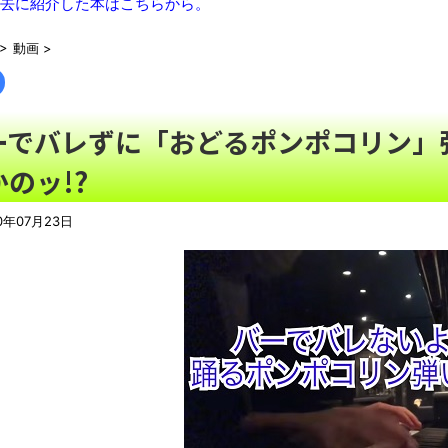
京大病院、脳腫瘍手術でとんでもないミスをやらかし患者を植物
去に紹介した本はこちらから。
【誰!?】インドで道に迷ってたら…すごくシュールなウォールア
>
動画
>
別にどこの誰が一日何時間睡眠だろうがどうでもいいじゃないで
【大悲報】日本さん、ガチで滅びそう…
NEW!
パさん「平和を願う式典なのに防弾ガラスと防弾バッグSPで囲
ーでバレずに「おどるポンポコリン」弾
【悲報】太鼓の達人、お馴染みのフォントの使用料が年間6万から
のッ!?
【悲報】韓国人「え待って、何で日本の避難所って10年前と同レ
ナナフシモドキと公園へ
NEW!
0年07月23日
08/08NEWS!! 高市首相の熊本視察「PR動画」批判相次ぐ
利とか KDDI、楽天へのローミングを9月末終了とか ニンテン
は無効にとか
NEW!
【動画】ロシア軍のドローンをネット発射装置で撃墜するウクラ
「ぞわっとした…」カルディで売っているコーヒーのパッケージが
「天才か」いや変態です、宝鐘マリンのルアーを作ってタコ
ろい件ほか、8月08日の新着CGまとめ
8月26日にリメイク完結編「FF7リベレーション」の新映像が公開！欧