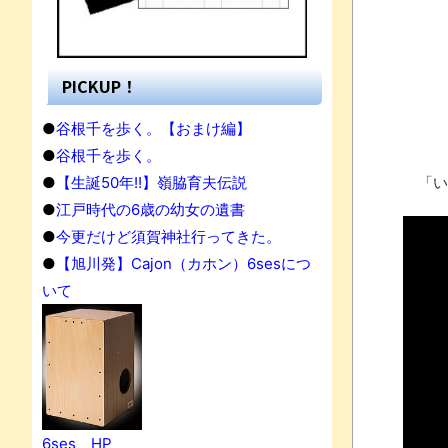
PICKUP！
●
谷根千を歩く。【おまけ編】
●
谷根千を歩く。
●
【生誕50年!!】嶺脇育夫伝説
「い
●
江戸時代の6歳の幼女の遺書
●
今更だけど須賀神社行ってきた。
●
【旭川発】Cajon（カホン）6sesにつ
いて
果
6ses HP