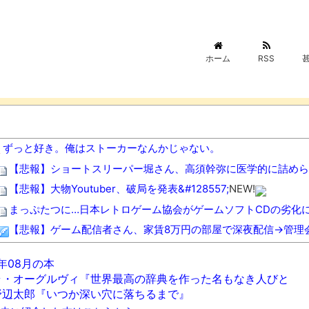
ホーム
RSS
ずっと好き。俺はストーカーなんかじゃない。
【悲報】ショートスリーパー堀さん、高須幹弥に医学的に詰めら
【悲報】大物Youtuber、破局を発表&#128557;
NEW!
まっぷたつに…日本レトロゲーム協会がゲームソフトCDの劣化
【悲報】ゲーム配信者さん、家賃8万円の部屋で深夜配信→管理
【胸熱】中居正広、熊本に人知れず支援か 10年前の震災では
6年08月の本
歯磨きしても口臭い奴ｗｗｗｗｗｗｗｗ
NEW!
ラ・オーグルヴィ『世界最高の辞典を作った名もなき人びと
【画像】トクリュウのボス怖すぎてワロタｗｗｗｗｗ
NEW!
野辺太郎『いつか深い穴に落ちるまで』