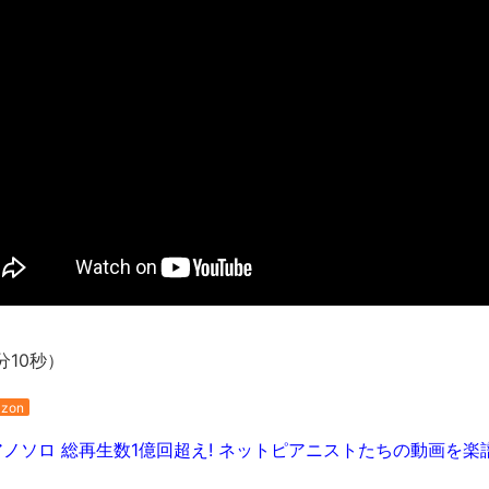
長野県のなめこのデカさが規格外だったｗｗ
新装版「ご冗談でしょう、ファインマンさん（上）（下）」発売
【画像】整形で2400万円超えの美女、水着グラビアに挑戦
歴ログは10周年ですがnoteに引っ越します
進撃の巨人シーズン7 ファイナルシーズンの感想
TBS「マツコの知らない世界」スタグル特集でほとんど紹介さ
時代の流れ
【衝撃】道志村の骨や服、沢の上流から流されてきた可能性・・
オーストラリアの男性飛行家 太平洋横断飛行
【中国】パトカーの前で好演技www当たり屋やお煽り運転など
「ム、ムリです・・・」メガネ美人ナースに入院中のオレのオナ
分10秒）
「ム、ムリです・・・」メガネ美人ナースに入院中のオレのオナ
ナチスドイツは何故バルバロッサ作戦とかいう無茶に踏み切って
zon
ブログお引越しのお知らせ
ソロ 総再生数1億回超え! ネットピアニストたちの動画を楽譜
まるで親子のような子猫とシェパード