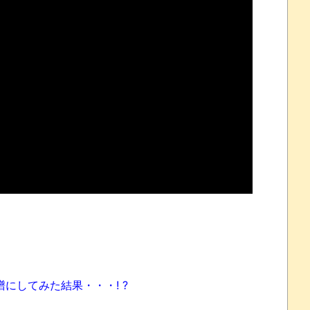
れなかったJリーグ…ならば自分たちで紹介だ！
・・・・・・・
盛りだくさん
サポ懇願したら・・・
サポ懇願したら・・・
しまったのか
にしてみた結果・・・! ?