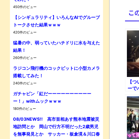
450件のビュー
こ
【シンギュラリティ】いろんなAIでグループ
トークさせた結果ｗｗｗ
420件のビュー
Powe
猛暑の中、弱っていたハチドリに水を与えた
結果！
260件のビュー
ラジコン飛行機のコックピットに小型カメラ
搭載してみた！
【つ
240件のビュー
ーで
ガチャピン「紅だーーーーーーーーーー
キ 
ー！」withムックｗｗｗ
く方
180件のビュー
08/03NEWS!! 高市首相あす熊本地震被災
地訪問とか 岡山で行方不明だった2歳男児
を無事発見とか サッカー・板倉滉＆川口春