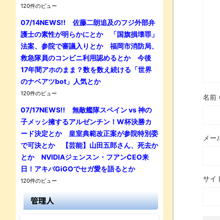
120件のビュー
07/14NEWS!! 佐藤二朗追及のフジ外部弁
護士の素性が明らかにとか 「国旗損壊罪」
法案、参院で審議入りとか 福岡市消防局、
救急隊員のコンビニ利用認めるとか 今後
17年間アホのまま？数を数え続ける「世界
のナベアツbot」人気とか
120件のビュー
名前
07/17NEWS!! 無敵艦隊スペイン vs 神の
子メッシ擁するアルゼンチン！W杯決勝カ
ード決定とか 皇室典範改正案が参院特別委
メー
で可決とか 【芸能】山田五郎さん、死去か
とか NVIDIAジェンスン・フアンCEO来
日！アキバGiGOでセガ愛を語るとか
サイ
120件のビュー
管理人