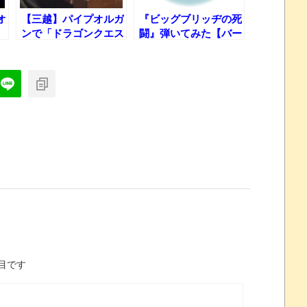
オ
【三越】パイプオルガ
『ビッグブリッヂの死
ンで「ドラゴンクエス
闘』弾いてみた【バー
い
ト序曲」弾いてみた！
バリー君島ver】
目です