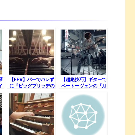
琴
【FFⅤ】バーでバレず
【超絶技巧】ギターで
イ
に『ビッグブリッヂの
ベートーヴェンの『月
死闘』を弾く方法ｗ
光』弾いてみた