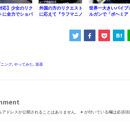
対応】少女のリク
外国の方のリクエスト
世界一大きいパイプ
トに全力でショパ
に応えて『ラフマニノ
ルガンで「ボヘミア
革命』弾いてみ
フ神曲メドレー』弾い
ン・ラプソディ」弾
てみた！
てみた！
プニング
,
やってみた
,
楽器
mment
ルアドレスが公開されることはありません。
※
が付いている欄は必須項