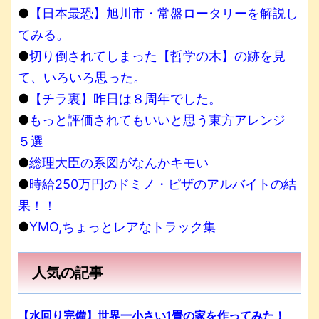
●
【日本最恐】旭川市・常盤ロータリーを解説し
てみる。
●
切り倒されてしまった【哲学の木】の跡を見
て、いろいろ思った。
●
【チラ裏】昨日は８周年でした。
●
もっと評価されてもいいと思う東方アレンジ
５選
●
総理大臣の系図がなんかキモい
●
時給250万円のドミノ・ピザのアルバイトの結
果！！
●
YMO,ちょっとレアなトラック集
人気の記事
【水回り完備】世界一小さい1畳の家を作ってみた！