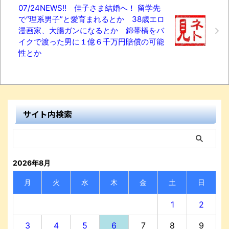
07/24NEWS!! 佳子さま結婚へ！ 留学先
で“理系男子”と愛育まれるとか 38歳エロ
漫画家、大腸ガンになるとか 錦帯橋をバ
イクで渡った男に１億６千万円賠償の可能
性とか
サイト内検索
2026年8月
月
火
水
木
金
土
日
1
2
3
4
5
6
7
8
9