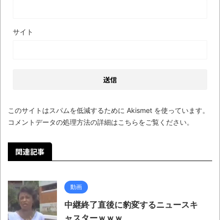
まるで親子のような子猫とシェパード
【極画像】名古屋の地下鉄
サイト
wwwwwwwwwwww
全方位青い芝包囲網すぎて色々見失う、新
しい仕事観
見ていると！悲しくなってしまう猫の画像
の数々！！
このサイトはスパムを低減するために Akismet を使っています。
コメントデータの処理方法の詳細はこちらをご覧ください
。
Powered by livedoor 相互RSS
関連記事
動画
中継終了直後に豹変するニュースキ
ャスターｗｗｗ