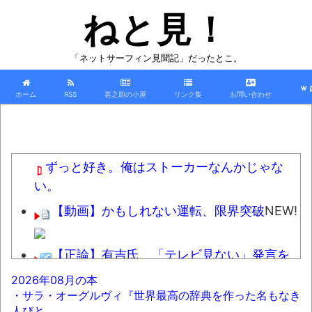
ねと見！
「ネットサーフィン見聞記」だったとこ。
ｗ
ホーム
RSS
甚之助の小屋
リンク集
お問い合わせ
ずっと好き。俺はストーカーなんかじゃな
い。
【動画】かもしれない運転、限界突破
NEW!
【正論】有吉氏、「テレビ見ない」発言を
する無神経な一般人に憤慨
NEW!
2026年08月の本
・サラ・オーグルヴィ『世界最高の辞典を作った名もなき
【悲報】町のお弁当屋さん「申し訳ないが
人びと