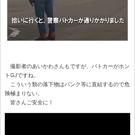
【動画】名古屋栄で不良外人が警察官を突
き飛ばす。逮捕しろやｗｗｗ
NEW!
橋本環奈さん、撮影中にとんでもない事件
に出くわす…警察も出動
NEW!
「これで11万取られたの!?」あるX民が玄関
ドアノブの修理を頼んだら…とんでもない事に
なった
NEW!
撮影者のあいかわさんもですが、パトカーがホン
健康診断の結果が悪すぎてワロタァ！
NEW!
トGJですね。
こういう類の落下物はパンク等に直結するので危
ゲオのレトロゲーム販売がみせた劇的な復
険極まりない。
活劇 他
NEW!
皆さんご安全に！
特定外来カミキリムシに1匹300円の賞金を
かけた高崎市、初日に1170匹持ち込まれる
NEW!