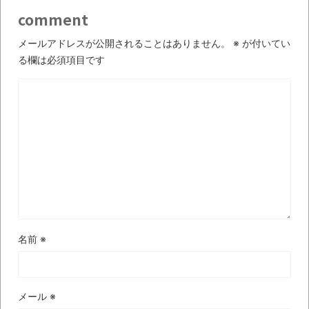
時代の流れ
comment
【衝撃】道志村の骨や服、沢の上流から流
メールアドレスが公開されることはありません。
※
が付いてい
されてきた可能性・・・・・・・・・
る欄は必須項目です
オーストラリアの男性飛行家 太平洋横断
飛行
【中国】パトカーの前で好演技www当たり
屋やお煽り運転など盛りだくさん
「ム、ムリです・・・」メガネ美人ナース
に入院中のオレのオナサポ懇願したら・・・
「ム、ムリです・・・」メガネ美人ナース
に入院中のオレのオナサポ懇願したら・・・
名前
※
ナチスドイツは何故バルバロッサ作戦とか
いう無茶に踏み切ってしまったのか
メール
※
ブログお引越しのお知らせ