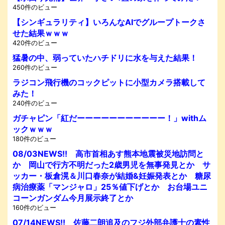
450件のビュー
【シンギュラリティ】いろんなAIでグループトークさ
せた結果ｗｗｗ
420件のビュー
猛暑の中、弱っていたハチドリに水を与えた結果！
260件のビュー
ラジコン飛行機のコックピットに小型カメラ搭載して
みた！
240件のビュー
ガチャピン「紅だーーーーーーーーーーー！」withム
ックｗｗｗ
180件のビュー
08/03NEWS!! 高市首相あす熊本地震被災地訪問と
か 岡山で行方不明だった2歳男児を無事発見とか サ
ッカー・板倉滉＆川口春奈が結婚&妊娠発表とか 糖尿
病治療薬「マンジャロ」25％値下げとか お台場ユニ
コーンガンダム今月展示終了とか
160件のビュー
07/14NEWS!! 佐藤二朗追及のフジ外部弁護士の素性