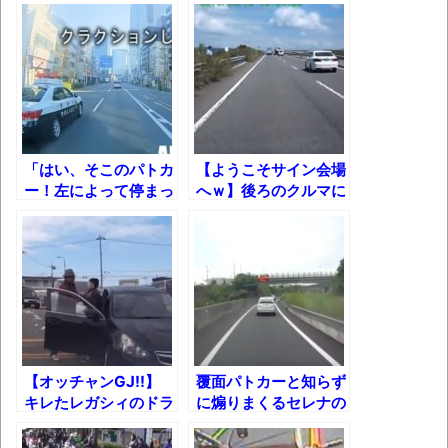
体験談：仕事で同じビルの中に入っている
グループ会社の嫁子 [ほのぼの]
葉月つばさちゃん、昔から見てるんだけど
かなりお姉さんになったね
壊れたエアコンと歌えないボク
「はい、そこのパトカ
【ようこそサイン会場
バージョンアップ情報更新 AOMEI
ー！左によって停まっ
へｗ】後ろのクルマに
Backupper Standard 8.3.0 などバージョンア
てください！」
道を譲ったら……
ップ
高嶋ちさ子、ダウン症の姉が暴行事件！事
件の一部始終と衝撃の結末
【呆然】北海道旅行ワイ「ウニイクラ丼特
盛で食うぞ！！！うおおおおおおお
【オッチャンGJ!!】
覆面パトカーと知らず
お！！！！！」→結
キレたレガシィのドラ
に煽りまくるセレナの
果･････････････････････････････
イバーにくだった天罰
運命!!
ｗ
【動画】カニ、ちょっかい出してきた陰に