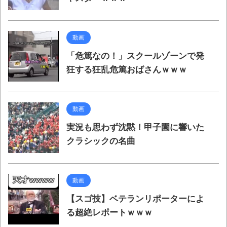
動画
「危篤なの！」スクールゾーンで発
狂する狂乱危篤おばさんｗｗｗ
動画
実況も思わず沈黙！甲子園に響いた
クラシックの名曲
動画
【スゴ技】ベテランリポーターによ
る超絶レポートｗｗｗ