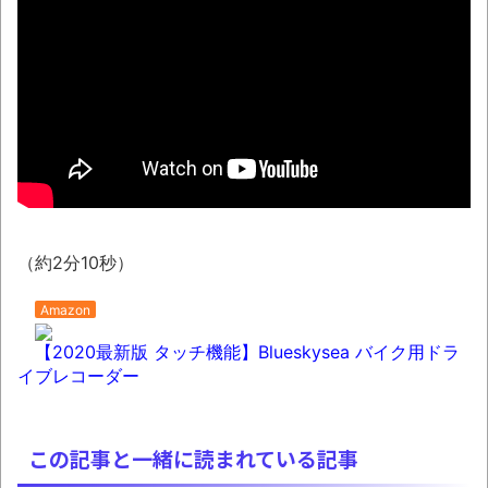
50歳になりました
NEW!
08/06NEWS!! 「トリプル台風」発生！新
たな台風は日本に近づく可能性とか
ENHYPEN NI-KI熱心ファン「みなちゃん」さ
ん、配信中に自殺かとか 元ジャンポケ・斉藤
慎二被告に懲役7年求刑とか 東野圭吾さん、
最新作『永遠の記憶』発売にファン感涙とか
YouTubeの広告に流れてきた“冷凍庫の霜取
りスプレー”が詐欺丸出しだと話題にwwww
（約2分10秒）
【06日の新刊】「妹は知っている 8」
Amazon
「ヤニねこ 13」「平成敗残兵すみれちゃん
【2020最新版 タッチ機能】Blueskysea バイク用ドラ
11」「税金で買った本 20」
イブレコーダー
凡庸な悪
ロープと滑車と犬マスクでエクストリーム
この記事と一緒に読まれている記事
変身。