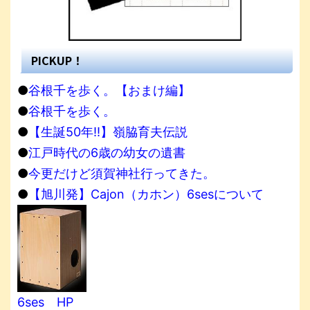
PICKUP！
●
谷根千を歩く。【おまけ編】
●
谷根千を歩く。
●
【生誕50年!!】嶺脇育夫伝説
●
江戸時代の6歳の幼女の遺書
●
今更だけど須賀神社行ってきた。
●
【旭川発】Cajon（カホン）6sesについて
6ses HP