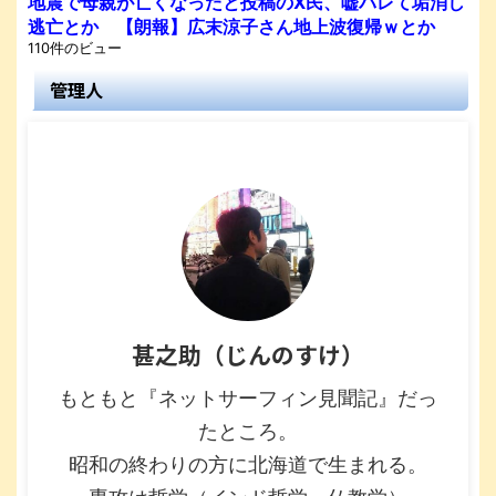
地震で母親が亡くなったと投稿のX民、嘘バレて垢消し
逃亡とか 【朗報】広末涼子さん地上波復帰ｗとか
110件のビュー
管理人
甚之助（じんのすけ）
もともと『ネットサーフィン見聞記』だっ
たところ。
昭和の終わりの方に北海道で生まれる。