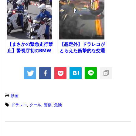
ブチギレ
長野県のなめこのデカさが規格外だったｗ
ｗ
新装版「ご冗談でしょう、ファインマンさ
【まさかの緊急走行禁
【想定外】ドラレコが
ん（上）（下）」発売
止】警視庁初のBMW
とらえた衝撃的な交通
【画像】整形で2400万円超えの美女、水着
電動白バイ出動＆先導
事故13連発!!
シーン!!
グラビアに挑戦
歴ログは10周年ですがnoteに引っ越します
進撃の巨人シーズン7 ファイナルシーズンの
-
動画
感想
-
ドラレコ
,
クール
,
警察
,
危険
TBS「マツコの知らない世界」スタグル特
集でほとんど紹介されなかったJリーグ…なら
ば自分たちで紹介だ！