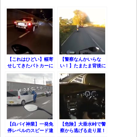
お前らの身体の悩み教えてくれ
『FF15』が発売10周年！ノクティスフィギ
ュアなどが当たる記念くじが登場です
みんななんだかんだ言ってお金持ってんじ
ゃん
「アメリカのヤンキーがアジア人にケンカ
【これはひどい】幅寄
【警察なんかいらな
を売った結果ｗｗｗ」 ほか
せしてきたパトカーに
い！】たまたま背後に
「てめぇナメてんじゃ
いたライダーが当て逃
【読書感想】山野辺太郎『いつか深い穴に
ねえぞ！」と暴言吐か
げを追跡した結果！
落ちるまで』
れた結果!!
映画ちいかわ観に行ったので感想を書きま
す(若干ネタバレあり) 26/07/25
マケイン9巻＆アニメ公式ガイド感想
独学で挑んだ2026年二級建築士学科試験結
【白バイ神業】一発免
【危険】大垂水峠で警
果速報（仮）
停レベルのスピード違
察から逃げる走り屋！
反車の末路……