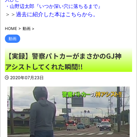
消費税1%になったらその分商品代を値上げす
・山野辺太郎『いつか深い穴に落ちるまで』
るわ」「うちも！」
NEW!
＞＞
過去に紹介した本はこちらから。
なぁ、永久機関ってなんで絶対に作れない
HOME
>
動画
>
ん？
NEW!
動画
【画像】福岡、こんなのが普通に走ってる
ｗｗｗｗｗｗｗｗｗｗｗｗｗｗｗｗ
NEW!
【実録】警察パトカーがまさかのGJ神
兵庫斎藤知事、県の海外事務所を全廃へ
アシストしてくれた瞬間!!
「公務員が海外で遊ぶためにあるだけ」
NEW!
2020年07月23日
「国旗損壊罪は違憲」憲法研究者199人、廃
止を求めて声明 ←なら国旗破損して逮捕され
て裁判すれば
NEW!
歯科衛生士「糸ようじだけではダメです。
ちゃんとフロスしてね(怒」俺「マ、マジです
か…」
NEW!