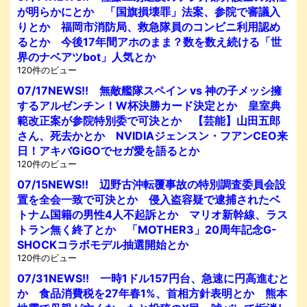
が明らかにとか 「国旗損壊罪」法案、参院で審議入
りとか 福岡市消防局、救急隊員のコンビニ利用認め
るとか 今後17年間アホのまま？数を数え続ける「世
界のナベアツbot」人気とか
120件のビュー
07/17NEWS!! 無敵艦隊スペイン vs 神の子メッシ擁
するアルゼンチン！W杯決勝カード決定とか 皇室典
範改正案が参院特別委で可決とか 【芸能】山田五郎
さん、死去かとか NVIDIAジェンスン・フアンCEO来
日！アキバGiGOでセガ愛を語るとか
120件のビュー
07/15NEWS!! 辺野古沖転覆事故の特別調査委員会設
置を全会一致で可決とか 侵入盗容疑で逮捕されたベ
トナム国籍の男性4人不起訴とか マリオ新幹線、ラス
トラン無く終了とか 「MOTHER3」20周年記念G-
SHOCKコラボモデル抽選開始とか
120件のビュー
07/31NEWS!! 一時1ドル157円台、急速に円高進むと
か 食品消費税を27年春1%、首相方針表明とか 熊本