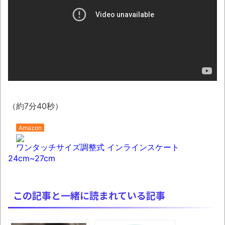
ーヒーのパッケージが“一瞬怖い”と話題に
wwww
【悲報】男の趣味Tier表、ヤバすぎるｗｗｗ
ｗｗ
「天才か」いや変態です、宝鐘マリンの
ルアーを作ってタコを釣り上げた動画が葛飾北
斎も大喜びの構図過ぎておもろい件ほか、8月
（約7分40秒）
08日の新着CGまとめ
8月26日にリメイク完結編「FF7リベレーシ
Amazon
ョン」の新映像が公開！欧州gamescom 2026
ワンタッチサイズ調整式 インラインスケート
にて
24cm~27cm
この時期に避難所生活は大変だよな(´・ω・
｀)
この記事と一緒に読まれている記事
レトロパソコンの雑誌掲載プログラムリス
トを打ち込んだゲームプレイ動画で当時が懐か