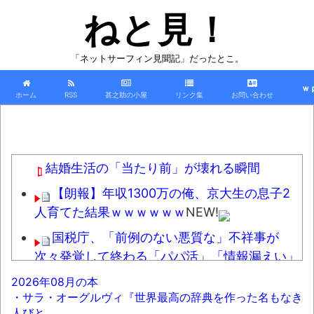
ねと見！
「ネットサーフィン見聞記」だったとこ。
ｗ
ホーム
RSS
甚之助の小屋
リンク集
お問い合わせ
結婚生活の「当たり前」が壊れる瞬間
【朗報】年収1300万の俺、京大生の息子2
人育てた結果ｗｗｗｗｗｗ
NEW!
国税庁、「前例のない悪質な」不祥事が
次々発覚して終わる「パパ活」「情報漏えい」
「脱税」などなど
NEW!
2026年08月の本
・サラ・オーグルヴィ『世界最高の辞典を作った名もなき
ワイ、「着衣おっばい」でしか抜けない体
人びと