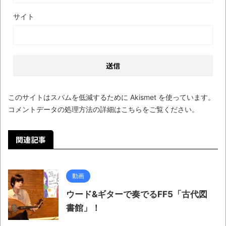
ナチスドイツは何故バルバロッサ作戦とか
サイト
いう無茶に踏み切ってしまったのか
ブログお引越しのお知らせ
まるで親子のような子猫とシェパード
【極画像】名古屋の地下鉄
wwwwwwwwwwww
このサイトはスパムを低減するために Akismet を使っています。
コメントデータの処理方法の詳細はこちらをご覧ください
。
全方位青い芝包囲網すぎて色々見失う、新
しい仕事観
関連記事
見ていると！悲しくなってしまう猫の画像
の数々！！
動画
Powered by livedoor 相互RSS
ウード&ギターで奏でるFF5「古代図
書館」！