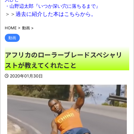
質になってしまうｗｗｗｗｗ
NEW!
・山野辺太郎『いつか深い穴に落ちるまで』
08/08NEWS!! 高市首相の熊本視察「PR動
＞＞
過去に紹介した本はこちらから。
画」批判相次ぐとか 【甲子園】有明、被災
HOME
>
動画
>
地・熊本に届ける劇的逆転勝利とか KDDI、
楽天へのローミングを9月末終了とか ニンテ
動画
ンドーミュージアム、公式ページ以外で購入し
アフリカのローラーブレードスペシャリ
たチケットは無効にとか
NEW!
ストが教えてくれたこと
「吉野家」「松屋」「すき家」←この3つが
並んでたらお前らが入る店ｗｗｗｗｗｗｗｗｗ
2020年01月30日
ｗｗｗｗｗｗｗｗｗｗｗｗｗｗｗｗｗｗｗｗ
NEW!
しずかちゃんはA型、スネ夫はB型、のび太
はO型、ドラえもんは？医師国家試験で必ず出
題ｗｗｗｗｗ
NEW!
人気YouTuberさん、動画内で最悪の秘密が