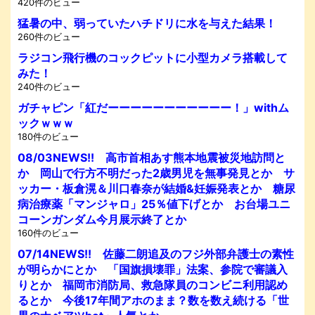
420件のビュー
猛暑の中、弱っていたハチドリに水を与えた結果！
260件のビュー
ラジコン飛行機のコックピットに小型カメラ搭載して
みた！
240件のビュー
ガチャピン「紅だーーーーーーーーーーー！」withム
ックｗｗｗ
180件のビュー
08/03NEWS!! 高市首相あす熊本地震被災地訪問と
か 岡山で行方不明だった2歳男児を無事発見とか サ
ッカー・板倉滉＆川口春奈が結婚&妊娠発表とか 糖尿
病治療薬「マンジャロ」25％値下げとか お台場ユニ
コーンガンダム今月展示終了とか
160件のビュー
07/14NEWS!! 佐藤二朗追及のフジ外部弁護士の素性
が明らかにとか 「国旗損壊罪」法案、参院で審議入
りとか 福岡市消防局、救急隊員のコンビニ利用認め
るとか 今後17年間アホのまま？数を数え続ける「世