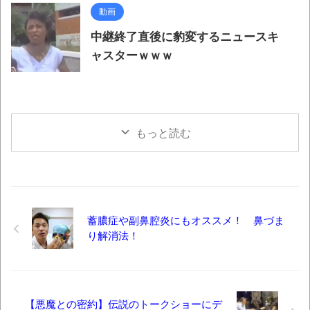
動画
中継終了直後に豹変するニュースキ
ャスターｗｗｗ
もっと読む
蓄膿症や副鼻腔炎にもオススメ！ 鼻づま
り解消法！
【悪魔との密約】伝説のトークショーにデ