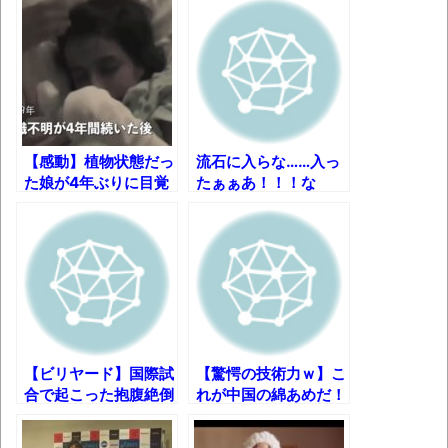
しい。
「題名のない音楽会」ゲーム音楽批判から
36年 ～因果な逆転劇～
50歳になりました
凡庸な悪
【感動】植物状態だっ
流石に入らな……入っ
た娘が4年ぶりに目覚
たぁぁあ！！！な
お前らの身体の悩み教えてくれ
め、家族に放った信じ
NBAスーパープレイ
みんななんだかんだ言ってお金持ってんじ
られない一言！
集
ゃん
「アメリカのヤンキーがアジア人にケンカ
を売った結果ｗｗｗ」 ほか
【読書感想】山野辺太郎『いつか深い穴に
落ちるまで』
【ビリヤード】国際試
【驚愕の技術力ｗ】こ
合で起こった抱腹絶倒
れが中国の綿あめだ！
映画ちいかわ観に行ったので感想を書きま
セーフティ合戦ｗ
す(若干ネタバレあり) 26/07/25