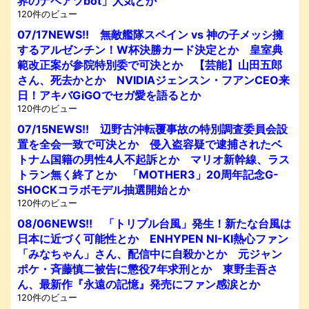
界のナベアツbot」人気とか
120件のビュー
07/17NEWS!! 無敵艦隊スペイン vs 神の子メッシ擁
するアルゼンチン！W杯決勝カード決定とか 皇室典
範改正案が参院特別委で可決とか 【芸能】山田五郎
さん、死去かとか NVIDIAジェンスン・フアンCEO来
日！アキバGiGOでセガ愛を語るとか
120件のビュー
07/15NEWS!! 辺野古沖転覆事故の特別調査委員会設
置を全会一致で可決とか 侵入盗容疑で逮捕されたベ
トナム国籍の男性4人不起訴とか マリオ新幹線、ラス
トラン無く終了とか 「MOTHER3」20周年記念G-
SHOCKコラボモデル抽選開始とか
120件のビュー
08/06NEWS!! 「トリプル台風」発生！新たな台風は
日本に近づく可能性とか ENHYPEN NI-KI熱心ファン
「みなちゃん」さん、配信中に自殺かとか 元ジャン
ポケ・斉藤慎二被告に懲役7年求刑とか 東野圭吾さ
ん、最新作『永遠の記憶』発売にファン感涙とか
120件のビュー