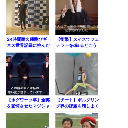
マケイン9巻＆アニメ公式ガイド感想
独学で挑んだ2026年二級建築士学科試験結
果速報（仮）
体験談：仕事で同じビルの中に入っている
24時間耐久縄跳びギ
【衝撃】スイスでフェ
グループ会社の嫁子 [ほのぼの]
ネス世界記録に挑んだ
デラーをdisるとこう
男～プロなわとびプレ
なるｗ【キング・オ
葉月つばさちゃん、昔から見てるんだけど
ーヤー生山ヒジキのド
ブ・テニス】
かなりお姉さんになったね
キュメント～
壊れたエアコンと歌えないボク
バージョンアップ情報更新 AOMEI
Backupper Standard 8.3.0 などバージョンア
ップ
【ホグワーツ卒】全英
【チート】ボルダリン
を驚愕させたマジシャ
グ界の課題を壊しまく
高嶋ちさ子、ダウン症の姉が暴行事件！事
ンＸの究極の魔法!!
るドイツの巨人ヤンホ
件の一部始終と衝撃の結末
イヤー選手！
【呆然】北海道旅行ワイ「ウニイクラ丼特