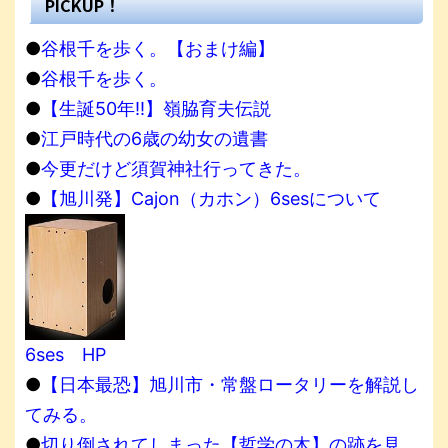
PICKUP！
●
谷根千を歩く。【おまけ編】
●
谷根千を歩く。
●
【生誕50年!!】嶺脇育夫伝説
●
江戸時代の6歳の幼女の遺書
●
今更だけど須賀神社行ってきた。
●
【旭川発】Cajon（カホン）6sesについて
6ses HP
●
【日本最恐】旭川市・常盤ロータリーを解説し
てみる。
●
切り倒されてしまった【哲学の木】の跡を見