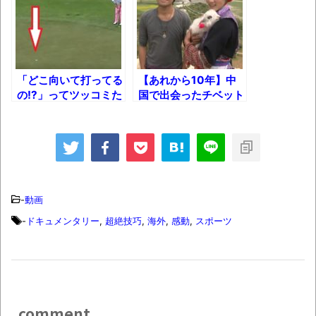
盛で食うぞ！！！うおおおおおおお
お！！！！！」→結
果･････････････････････････････
【動画】カニ、ちょっかい出してきた陰に
「どこ向いて打ってる
【あれから10年】中
ブチギレ
の!?」ってツッコミた
国で出会ったチベット
くなるプロゴルファー
族の美少女の今と
長野県のなめこのデカさが規格外だったｗ
ｗｗｗ
は・・・？
ｗ
新装版「ご冗談でしょう、ファインマンさ
ん（上）（下）」発売
-
動画
【画像】整形で2400万円超えの美女、水着
-
ドキュメンタリー
,
超絶技巧
,
海外
,
感動
,
スポーツ
グラビアに挑戦
歴ログは10周年ですがnoteに引っ越します
進撃の巨人シーズン7 ファイナルシーズンの
comment