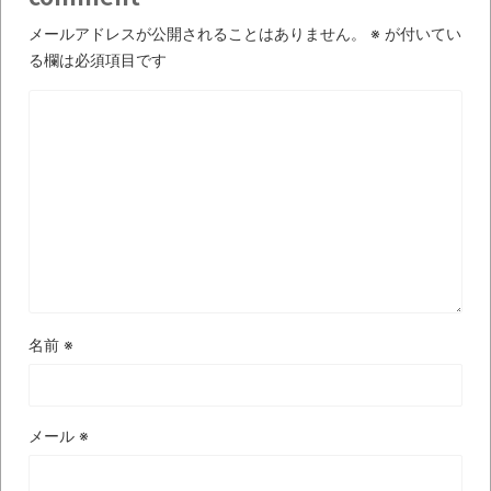
感想
メールアドレスが公開されることはありません。
※
が付いてい
TBS「マツコの知らない世界」スタグル特
る欄は必須項目です
集でほとんど紹介されなかったJリーグ…なら
ば自分たちで紹介だ！
時代の流れ
【衝撃】道志村の骨や服、沢の上流から流
されてきた可能性・・・・・・・・・
オーストラリアの男性飛行家 太平洋横断
飛行
【中国】パトカーの前で好演技www当たり
屋やお煽り運転など盛りだくさん
名前
※
「ム、ムリです・・・」メガネ美人ナース
に入院中のオレのオナサポ懇願したら・・・
メール
※
「ム、ムリです・・・」メガネ美人ナース
に入院中のオレのオナサポ懇願したら・・・