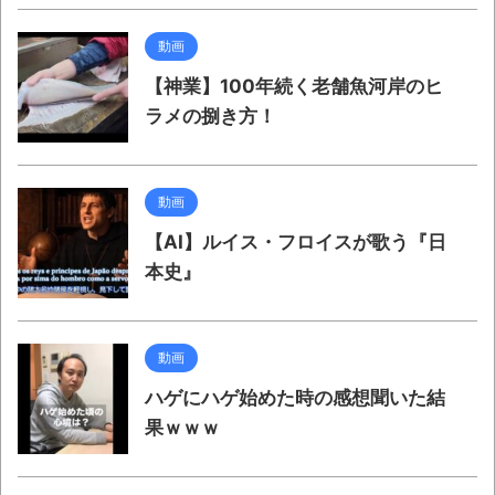
動画
【神業】100年続く老舗魚河岸のヒ
ラメの捌き方！
動画
【AI】ルイス・フロイスが歌う『日
本史』
動画
ハゲにハゲ始めた時の感想聞いた結
果ｗｗｗ