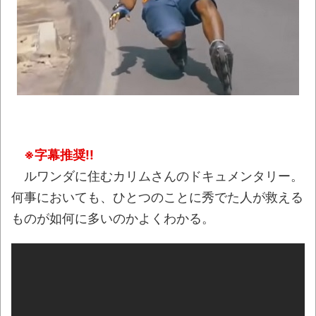
バレて終わる・・・
NEW!
京大病院、脳腫瘍摘出手術で誤って腫瘍の
無い部位を摘出 脳幹など損傷受け植物状態に
NEW!
【悲報】ロシア、じわじわと逝き始める
NEW!
【画像】思わず保存したくなる「笑える画
像・最高な画像」貼っていけｗｗｗｗｗ
NEW!
※字幕推奨!!
ルワンダに住むカリムさんのドキュメンタリー。
【動画】ロシア軍のドローンをネット発射
何事においても、ひとつのことに秀でた人が救える
装置で撃墜するウクライナ。
ものが如何に多いのかよくわかる。
【動画】「昔のアイドルは個人情報がガバ
ガバだった」を誇張した昭和風AI動画が秀逸す
ぎるｗｗｗ
「ぞわっとした…」カルディで売っているコ