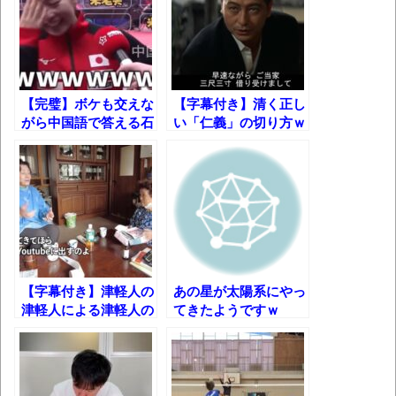
バージョンアップ情報更新 AOMEI
Backupper Standard 8.3.0 などバージョンア
ップ
高嶋ちさ子、ダウン症の姉が暴行事件！事
【完璧】ボケも交えな
【字幕付き】清く正し
件の一部始終と衝撃の結末
がら中国語で答える石
い「仁義」の切り方ｗ
川佳純ｗ【字幕付き】
【呆然】北海道旅行ワイ「ウニイクラ丼特
盛で食うぞ！！！うおおおおおおお
お！！！！！」→結
果･････････････････････････････
【動画】カニ、ちょっかい出してきた陰に
ブチギレ
【字幕付き】津軽人の
あの星が太陽系にやっ
長野県のなめこのデカさが規格外だったｗ
津軽人による津軽人の
てきたようですｗ
ための本気の津軽弁！
ｗ
新装版「ご冗談でしょう、ファインマンさ
ん（上）（下）」発売