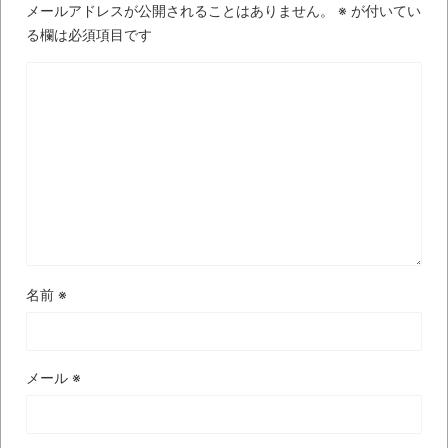
メールアドレスが公開されることはありません。
※
が付いてい
【中国】パトカーの前で好演技www当たり
る欄は必須項目です
屋やお煽り運転など盛りだくさん
「ム、ムリです・・・」メガネ美人ナース
に入院中のオレのオナサポ懇願したら・・・
「ム、ムリです・・・」メガネ美人ナース
に入院中のオレのオナサポ懇願したら・・・
ナチスドイツは何故バルバロッサ作戦とか
いう無茶に踏み切ってしまったのか
ブログお引越しのお知らせ
名前
※
まるで親子のような子猫とシェパード
【極画像】名古屋の地下鉄
wwwwwwwwwwww
メール
※
全方位青い芝包囲網すぎて色々見失う、新
しい仕事観