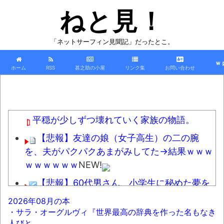
ねと見！
「ネットサーフィン見聞記」だったとこ。
ｗ
ホーム
RSS
甚之助の小屋
リンク集
お問い合わせ
平穏が少しずつ壊れていく家族の物語。
【悲報】友達の娘（女子高生）の二の腕
を、夫がパクパクあまがみしてた→結果ｗｗｗ
ｗｗｗｗｗｗ
NEW!
【悲報】60代男さん、小学生に秘めた夢を
語って通報されるｗｗｗｗｗｗｗ
NEW!
2026年08月の本
・サラ・オーグルヴィ『世界最高の辞典を作った名もなき
【動画】熊本地震の瞬間の手術室の防犯カ
人びと