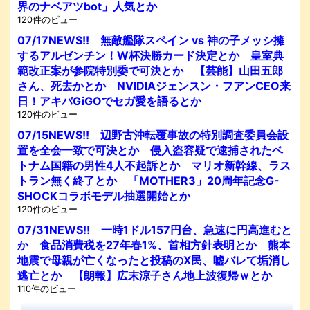
界のナベアツbot」人気とか
120件のビュー
07/17NEWS!! 無敵艦隊スペイン vs 神の子メッシ擁
するアルゼンチン！W杯決勝カード決定とか 皇室典
範改正案が参院特別委で可決とか 【芸能】山田五郎
さん、死去かとか NVIDIAジェンスン・フアンCEO来
日！アキバGiGOでセガ愛を語るとか
120件のビュー
07/15NEWS!! 辺野古沖転覆事故の特別調査委員会設
置を全会一致で可決とか 侵入盗容疑で逮捕されたベ
トナム国籍の男性4人不起訴とか マリオ新幹線、ラス
トラン無く終了とか 「MOTHER3」20周年記念G-
SHOCKコラボモデル抽選開始とか
120件のビュー
07/31NEWS!! 一時1ドル157円台、急速に円高進むと
か 食品消費税を27年春1%、首相方針表明とか 熊本
地震で母親が亡くなったと投稿のX民、嘘バレて垢消し
逃亡とか 【朗報】広末涼子さん地上波復帰ｗとか
110件のビュー