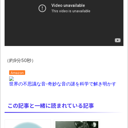
【AI】ルイス・フロイスが歌う『日本史』
週間少年ジャンプのグッズ(43億円分)を注
文してキャンセルした32歳女が逮捕
「題名のない音楽会」ゲーム音楽批判から
36年 ～因果な逆転劇～
50歳になりました
凡庸な悪
（約9分50秒）
ロープと滑車と犬マスクでエクストリーム
Amazon
変身。
世界の不思議な音-奇妙な音の謎を科学で解き明かす
お前らの身体の悩み教えてくれ
『FF15』が発売10周年！ノクティスフィギ
ュアなどが当たる記念くじが登場です
この記事と一緒に読まれている記事
みんななんだかんだ言ってお金持ってんじ
ゃん