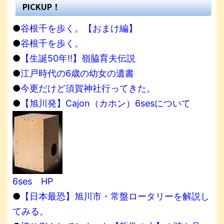
PICKUP！
●
谷根千を歩く。【おまけ編】
●
谷根千を歩く。
●
【生誕50年!!】嶺脇育夫伝説
●
江戸時代の6歳の幼女の遺書
●
今更だけど須賀神社行ってきた。
●
【旭川発】Cajon（カホン）6sesについて
6ses HP
●
【日本最恐】旭川市・常盤ロータリーを解説し
てみる。