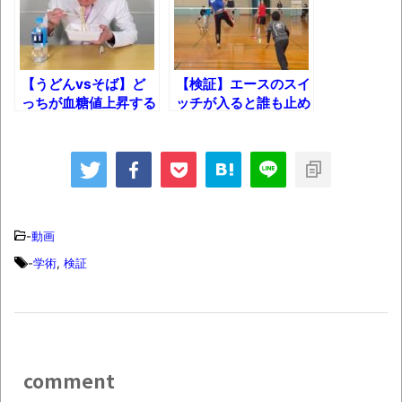
【画像】整形で2400万円超えの美女、水着
グラビアに挑戦
歴ログは10周年ですがnoteに引っ越します
【うどんvsそば】ど
【検証】エースのスイ
っちが血糖値上昇する
ッチが入ると誰も止め
か内科医が身体を張っ
られない説ｗ【バレー
進撃の巨人シーズン7 ファイナルシーズンの
て検証してみた！
ボール】
感想
TBS「マツコの知らない世界」スタグル特
集でほとんど紹介されなかったJリーグ…なら
-
動画
ば自分たちで紹介だ！
-
学術
,
検証
時代の流れ
【衝撃】道志村の骨や服、沢の上流から流
されてきた可能性・・・・・・・・・
オーストラリアの男性飛行家 太平洋横断
comment
飛行