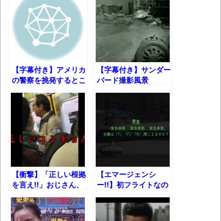
「アメリカのヤンキーがアジア人にケンカ
を売った結果ｗｗｗ」 ほか
【読書感想】山野辺太郎『いつか深い穴に
落ちるまで』
映画ちいかわ観に行ったので感想を書きま
【字幕付き】アメリカ
【字幕付き】サンダー
の警察を挑発するとこ
バード撮影風景
す(若干ネタバレあり) 26/07/25
うなる。
マケイン9巻＆アニメ公式ガイド感想
独学で挑んだ2026年二級建築士学科試験結
果速報（仮）
体験談：仕事で同じビルの中に入っている
グループ会社の嫁子 [ほのぼの]
【衝撃】「正しい根拠
【エマージェンシ
葉月つばさちゃん、昔から見てるんだけど
を言え!!」おじさん、
ー!!】初フライトなの
かなりお姉さんになったね
現る【字幕付き】
に同乗する教官が意識
を失くしてしまった結
壊れたエアコンと歌えないボク
果!!【字幕付き】