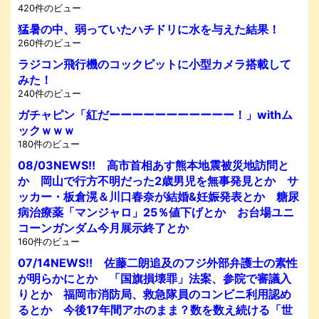
420件のビュー
猛暑の中、弱っていたハチドリに水を与えた結果！
260件のビュー
ラジコン飛行機のコックピットに小型カメラ搭載して
みた！
240件のビュー
ガチャピン「紅だーーーーーーーーーーー！」withム
ックｗｗｗ
180件のビュー
08/03NEWS!! 高市首相あす熊本地震被災地訪問と
か 岡山で行方不明だった2歳男児を無事発見とか サ
ッカー・板倉滉＆川口春奈が結婚&妊娠発表とか 糖尿
病治療薬「マンジャロ」25％値下げとか お台場ユニ
コーンガンダム今月展示終了とか
160件のビュー
07/14NEWS!! 佐藤二朗追及のフジ外部弁護士の素性
が明らかにとか 「国旗損壊罪」法案、参院で審議入
りとか 福岡市消防局、救急隊員のコンビニ利用認め
るとか 今後17年間アホのまま？数を数え続ける「世