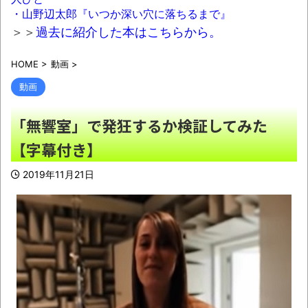
メラ映像、公開される
NEW!
・山野辺太郎『いつか深い穴に落ちるまで』
熊本県内で◯◯者が現れまくり、通報頻
＞＞
過去に紹介した本はこちらから。
発！災害支援にも悪影響が及んでしまう…
HOME
>
動画
>
NEW!
動画
意識高い系「インドに５年住んだら人生観
かわる」←これｗｗｗ
NEW!
「無響室」で発狂するか検証してみた
健康診断の結果が悪すぎてワロタァ！
NEW!
【字幕付き】
2019年11月21日
【画像】このボケて、破壊力ありすぎてク
ッソワロタｗｗｗｗｗｗｗｗｗ
NEW!
【有能】政府「トラックはサービスエリア
利用有料化すればサボらず走るし流問題解決じ
ゃね？」
NEW!
【描込】なんだよこの漫画ｗｗｗ【注意】
NEW!