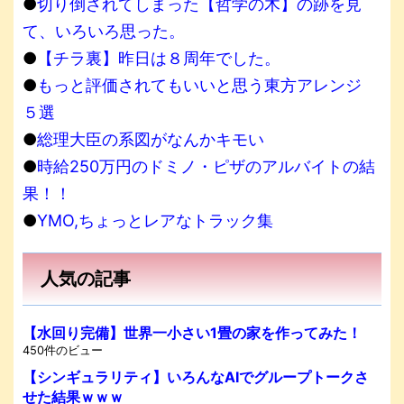
●
切り倒されてしまった【哲学の木】の跡を見
て、いろいろ思った。
●
【チラ裏】昨日は８周年でした。
●
もっと評価されてもいいと思う東方アレンジ
５選
●
総理大臣の系図がなんかキモい
●
時給250万円のドミノ・ピザのアルバイトの結
果！！
●
YMO,ちょっとレアなトラック集
人気の記事
【水回り完備】世界一小さい1畳の家を作ってみた！
450件のビュー
【シンギュラリティ】いろんなAIでグループトークさ
せた結果ｗｗｗ