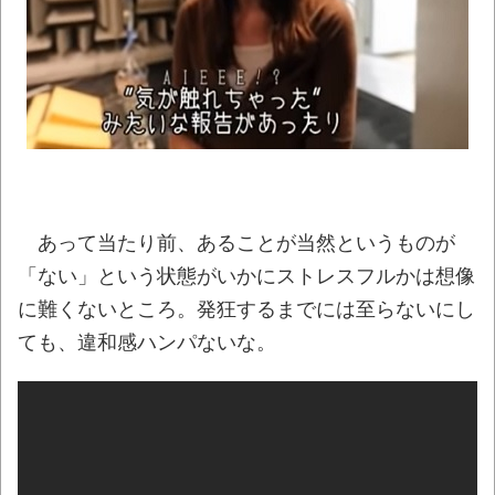
【動画】両方馬鹿（笑）ミニストップでト
ラックと衝突したドラレコが（ノ∇`）
NEW!
【真顔】あるスーパーの「チャイルドシー
ト付きカート」に描かれたキャラの目が死んで
いると話題にｗｗ
NEW!
「これで11万取られたの!?」あるX民が玄関
ドアノブの修理を頼んだら…とんでもない事に
あって当たり前、あることが当然というものが
なった
「ない」という状態がいかにストレスフルかは想像
【07日の新刊】「魔女と傭兵 9」「転生
に難くないところ。発狂するまでには至らないにし
したら第七王子だったので、気ままに魔術を極
ても、違和感ハンパないな。
めます 24」「ポンコツ魔王の田舎暮らし 6」
【悲報】クロちゃん、まともになってしま
う