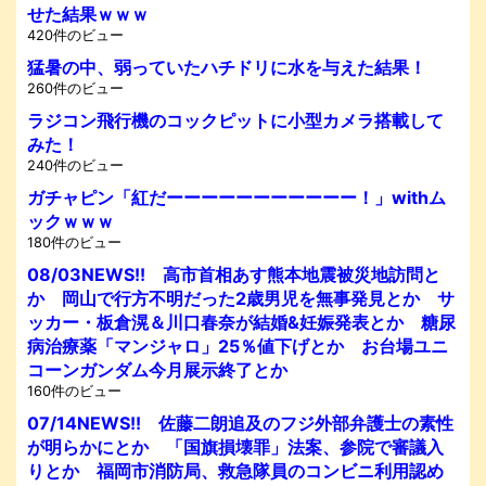
せた結果ｗｗｗ
420件のビュー
猛暑の中、弱っていたハチドリに水を与えた結果！
260件のビュー
ラジコン飛行機のコックピットに小型カメラ搭載して
みた！
240件のビュー
ガチャピン「紅だーーーーーーーーーーー！」withム
ックｗｗｗ
180件のビュー
08/03NEWS!! 高市首相あす熊本地震被災地訪問と
か 岡山で行方不明だった2歳男児を無事発見とか サ
ッカー・板倉滉＆川口春奈が結婚&妊娠発表とか 糖尿
病治療薬「マンジャロ」25％値下げとか お台場ユニ
コーンガンダム今月展示終了とか
160件のビュー
07/14NEWS!! 佐藤二朗追及のフジ外部弁護士の素性
が明らかにとか 「国旗損壊罪」法案、参院で審議入
りとか 福岡市消防局、救急隊員のコンビニ利用認め