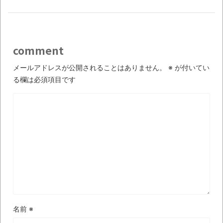
新装版「ご冗談でしょう、ファインマンさ
ん（上）（下）」発売
【画像】整形で2400万円超えの美女、水着
comment
グラビアに挑戦
メールアドレスが公開されることはありません。
※
が付いてい
歴ログは10周年ですがnoteに引っ越します
る欄は必須項目です
進撃の巨人シーズン7 ファイナルシーズンの
感想
TBS「マツコの知らない世界」スタグル特
集でほとんど紹介されなかったJリーグ…なら
ば自分たちで紹介だ！
時代の流れ
【衝撃】道志村の骨や服、沢の上流から流
名前
※
されてきた可能性・・・・・・・・・