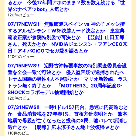
るとか 今後17年間アホのまま？数を数え続ける「世
界のナベアツbot」人気とか
120件のビュー
07/17NEWS!! 無敵艦隊スペイン vs 神の子メッシ擁
するアルゼンチン！W杯決勝カード決定とか 皇室典
範改正案が参院特別委で可決とか 【芸能】山田五郎
さん、死去かとか NVIDIAジェンスン・フアンCEO来
日！アキバGiGOでセガ愛を語るとか
120件のビュー
07/15NEWS!! 辺野古沖転覆事故の特別調査委員会設
置を全会一致で可決とか 侵入盗容疑で逮捕されたベ
トナム国籍の男性4人不起訴とか マリオ新幹線、ラス
トラン無く終了とか 「MOTHER3」20周年記念G-
SHOCKコラボモデル抽選開始とか
120件のビュー
07/31NEWS!! 一時1ドル157円台、急速に円高進むと
か 食品消費税を27年春1%、首相方針表明とか 熊本
地震で母親が亡くなったと投稿のX民、嘘バレて垢消し
逃亡とか 【朗報】広末涼子さん地上波復帰ｗとか
110件のビュー