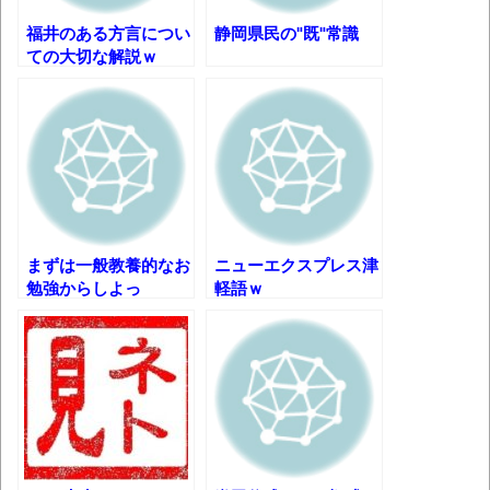
みんななんだかんだ言ってお金持ってんじ
ゃん
福井のある方言につい
静岡県民の"既"常識
ての大切な解説ｗ
「アメリカのヤンキーがアジア人にケンカ
を売った結果ｗｗｗ」 ほか
【読書感想】山野辺太郎『いつか深い穴に
落ちるまで』
映画ちいかわ観に行ったので感想を書きま
す(若干ネタバレあり) 26/07/25
まずは一般教養的なお
ニューエクスプレス津
マケイン9巻＆アニメ公式ガイド感想
勉強からしよっ
軽語ｗ
か……？
独学で挑んだ2026年二級建築士学科試験結
果速報（仮）
体験談：仕事で同じビルの中に入っている
グループ会社の嫁子 [ほのぼの]
葉月つばさちゃん、昔から見てるんだけど
かなりお姉さんになったね