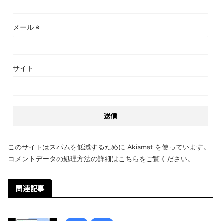
オーストラリアの男性飛行家 太平洋横断
飛行
メール
※
【中国】パトカーの前で好演技www当たり
屋やお煽り運転など盛りだくさん
「ム、ムリです・・・」メガネ美人ナース
サイト
に入院中のオレのオナサポ懇願したら・・・
「ム、ムリです・・・」メガネ美人ナース
に入院中のオレのオナサポ懇願したら・・・
ナチスドイツは何故バルバロッサ作戦とか
いう無茶に踏み切ってしまったのか
このサイトはスパムを低減するために Akismet を使っています。
コメントデータの処理方法の詳細はこちらをご覧ください
。
ブログお引越しのお知らせ
まるで親子のような子猫とシェパード
関連記事
【極画像】名古屋の地下鉄
wwwwwwwwwwww