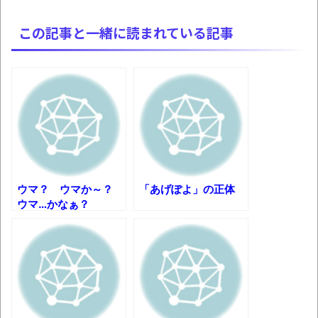
週間少年ジャンプのグッズ(43億円分)を注
文してキャンセルした32歳女が逮捕
この記事と一緒に読まれている記事
炎上覚悟で言うけど、手羽先って食べる
ときの面倒くささを美味しさが上回らないよ
ね？「綺麗な食べ方はあるけどそれでも…」
「題名のない音楽会」ゲーム音楽批判から
36年 ～因果な逆転劇～
50歳になりました
凡庸な悪
ウマ？ ウマか～？
「あげぽよ」の正体
ウマ…かなぁ？
ロープと滑車と犬マスクでエクストリーム
変身。
お前らの身体の悩み教えてくれ
『FF15』が発売10周年！ノクティスフィギ
ュアなどが当たる記念くじが登場です