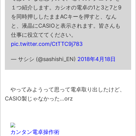
間続けてしまう
NEW!
１つ紹介します。カシオの電卓の1と3と7と9
スーパーで店員に酷い仕打ちを受けたんだ
を同時押ししたままACキーを押すと、なん
けど聞いてくれる？
NEW!
と、液晶にCASIOと表示されます。皆さんも
ニコニコ出身者が豪華すぎると話題に な
仕事に役立ててください。
んでyoutubeに負けたのか・・・
NEW!
pic.twitter.com/CtTTC9j783
【動画】野菜売りのおじさんにドローンを
— サシシ (@sashishi_EN)
2018年4月18日
特攻させるおそロシア。
NEW!
【衝撃ドラレコ】交通量の多い道路で度胸
試し!? とんでもない小学生が目撃される
NEW!
やってみようって思って電卓取り出したけど、
専門家「日本車はダサい、見てて恥ずかし
CASIO製じゃなかった…orz
い」
NEW!
【AI】ルイス・フロイスが歌う『日本史』
NEW!
カンタン電卓操作術