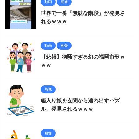
動画
画像
全方位青い芝包囲網すぎて色々見失う、新
しい仕事観
世界で一番『無駄な階段』が発見さ
れるｗｗｗ
見ていると！悲しくなってしまう猫の画像
の数々！！
動画
画像
Powered by livedoor 相互RSS
【悲報】物騒すぎる幻の福岡市歌ｗ
ｗｗ
画像
箱入り娘を玄関から連れ出すパズ
ル、発見されるｗｗｗ
画像