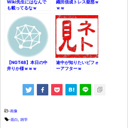
Wiki先生にはなんで
織田信成トレス疑惑ｗ
も載ってるなｗ
ｗｗ
壊れたエアコンと歌えないボク
バージョンアップ情報更新 AOMEI
Backupper Standard 8.3.0 などバージョンア
ップ
高嶋ちさ子、ダウン症の姉が暴行事件！事
件の一部始終と衝撃の結末
【NGT48】本日の中
途中が知りたいビフォ
【呆然】北海道旅行ワイ「ウニイクラ丼特
井りか様ｗｗｗ
ーアフターｗ
盛で食うぞ！！！うおおおおおおお
お！！！！！」→結
果･････････････････････････････
【動画】カニ、ちょっかい出してきた陰に
ブチギレ
-
画像
長野県のなめこのデカさが規格外だったｗ
-
面白
,
雑学
ｗ