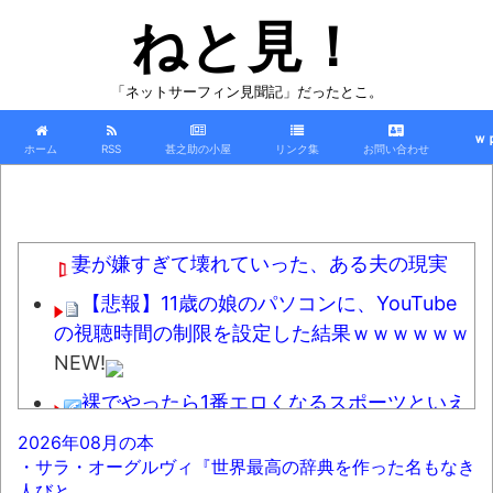
ねと見！
「ネットサーフィン見聞記」だったとこ。
ｗ
ホーム
RSS
甚之助の小屋
リンク集
お問い合わせ
妻が嫌すぎて壊れていった、ある夫の現実
【悲報】11歳の娘のパソコンに、YouTube
の視聴時間の制限を設定した結果ｗｗｗｗｗｗ
NEW!
裸でやったら1番エロくなるスポーツといえ
ばｗｗｗ
NEW!
2026年08月の本
・サラ・オーグルヴィ『世界最高の辞典を作った名もなき
「これで11万取られたの!?」あるX民が玄関
人びと