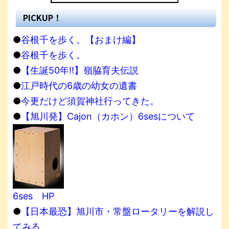
PICKUP！
●
谷根千を歩く。【おまけ編】
●
谷根千を歩く。
●
【生誕50年!!】嶺脇育夫伝説
●
江戸時代の6歳の幼女の遺書
●
今更だけど須賀神社行ってきた。
●
【旭川発】Cajon（カホン）6sesについて
6ses HP
●
【日本最恐】旭川市・常盤ロータリーを解説し
てみる。