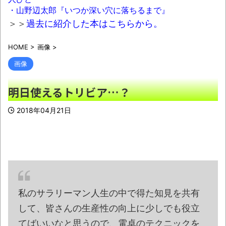
ドアノブの修理を頼んだら…とんでもない事に
・山野辺太郎『いつか深い穴に落ちるまで』
なった
NEW!
＞＞
過去に紹介した本はこちらから。
大阪人「大阪のたこ焼きは最高や！」僕
HOME
>
画像
>
「具体的に他と何が違うの？」大阪人「…」→
結果ｗｗｗ
NEW!
画像
野田クリスタルさん「イラストレーターの
明日使えるトリビア…？
人が『AIに仕事を奪われる』って言ってるけ
ど、あなた達は"仕事を奪う側"じゃない？」
2018年04月21日
NEW!
【社会】無期刑の仮釈放、2025年は「4
人」もいたと判明
NEW!
うじきつよし「自民党に投票した皆さん
へ」
NEW!
私のサラリーマン人生の中で得た知見を共有
【狂気】米政府「黒人の梅毒患者399人を治
して、皆さんの生産性の向上に少しでも役立
療せず放置したらどうなるか見たろ！」→40年
てばいいなと思うので、電卓のテクニックを