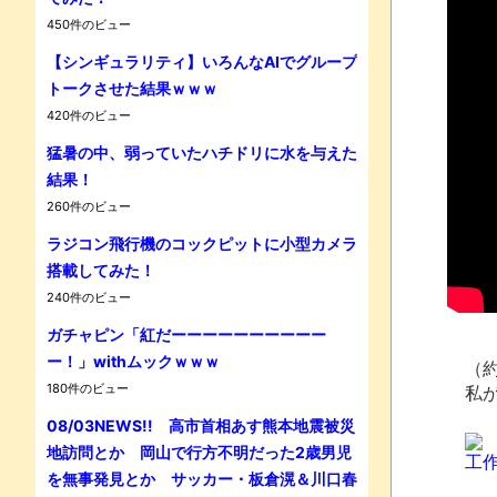
450件のビュー
【シンギュラリティ】いろんなAIでグループ
トークさせた結果ｗｗｗ
420件のビュー
猛暑の中、弱っていたハチドリに水を与えた
Powe
結果！
260件のビュー
ラジコン飛行機のコックピットに小型カメラ
搭載してみた！
240件のビュー
ガチャピン「紅だーーーーーーーーーー
ー！」withムックｗｗｗ
（約
180件のビュー
私が
08/03NEWS!! 高市首相あす熊本地震被災
地訪問とか 岡山で行方不明だった2歳男児
工作
を無事発見とか サッカー・板倉滉＆川口春