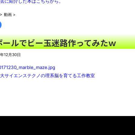
去に紹介した本はこちらから。
ゲオのレトロゲーム販売がみせた劇的な復活劇 他
NEW!
>
動画
>
【悲報】有吉、一般人に「ド正論」を叩きつけて炎上ｗｗｗｗｗ
【悲報】週刊少年ジャンプ、史上初の100万部割れ 全盛期653
EW!
ボールでビー玉迷路作ってみたｗ
特定外来カミキリムシに1匹300円の賞金をかけた高崎市、初日に
共産党「日本共産党は中抜きしません！安心して災害救援募金を
7年12月30日
【画像】日本さん、避難所が各国と比べて優秀過ぎると話題に
N
50歳になりました
NEW!
大サイエンステクノの理系脳を育てる工作教室
08/06NEWS!! 「トリプル台風」発生！新たな台風は日本に近づ
ゃん」さん、配信中に自殺かとか 元ジャンポケ・斉藤慎二被告に
憶』発売にファン感涙とか
NEW!
【話題】河内長野市で警官が包丁男に発砲したシーンのモザ無し
YouTubeの広告に流れてきた“冷凍庫の霜取りスプレー”が詐欺
【06日の新刊】「妹は知っている 8」「ヤニねこ 13」「平成
凡庸な悪
ロープと滑車と犬マスクでエクストリーム変身。