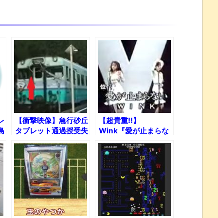
レ
【衝撃映像】急行砂丘
【超貴重!!】
島
タブレット通過授受失
Wink『愛が止まらな
敗……からの緊急停
い』最初で最後のパー
車!!
ト入れ替えｗ