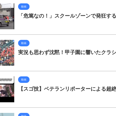
動画
「危篤なの！」スクールゾーンで発狂す
動画
実況も思わず沈黙！甲子園に響いたクラ
動画
【スゴ技】ベテランリポーターによる超