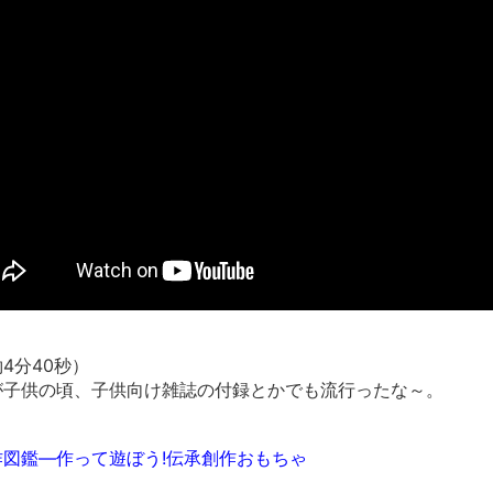
まるで親子のような子猫とシェパード
【極画像】名古屋の地下鉄wwwwwwwwwwww
全方位青い芝包囲網すぎて色々見失う、新しい仕事観
見ていると！悲しくなってしまう猫の画像の数々！！
red by livedoor 相互RSS
4分40秒）
子供の頃、子供向け雑誌の付録とかでも流行ったな～。
図鑑―作って遊ぼう!伝承創作おもちゃ