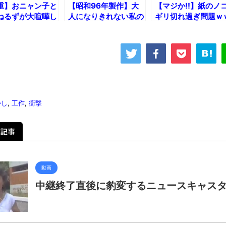
重】おニャン子と
【昭和96年製作】大
【マジか!!】紙のノ
ねるずが大喧嘩し
人になりきれない私の
ギリ切れ過ぎ問題ｗ
説の放送事故！
ライスカレー
ｗ
やけにゃんにゃ
かし
,
工作
,
衝撃
記事
動画
中継終了直後に豹変するニュースキャス