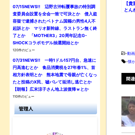
【貴
07/15NEWS!! 辺野古沖転覆事故の特別調
とん
査委員会設置を全会一致で可決とか 侵入盗
た伝
容疑で逮捕されたベトナム国籍の男性4人不
【夕
起訴とか マリオ新幹線、ラストラン無く終
ん】
了とか 「MOTHER3」20周年記念G-
SHOCKコラボモデル抽選開始とか
120件のビュー
-
動画
07/31NEWS!! 一時1ドル157円台、急速に
-
懐
円高進むとか 食品消費税を27年春1%、首
相方針表明とか 熊本地震で母親が亡くなっ
関連
たと投稿のX民、嘘バレて垢消し逃亡とか
【朗報】広末涼子さん地上波復帰ｗとか
110件のビュー
管理人