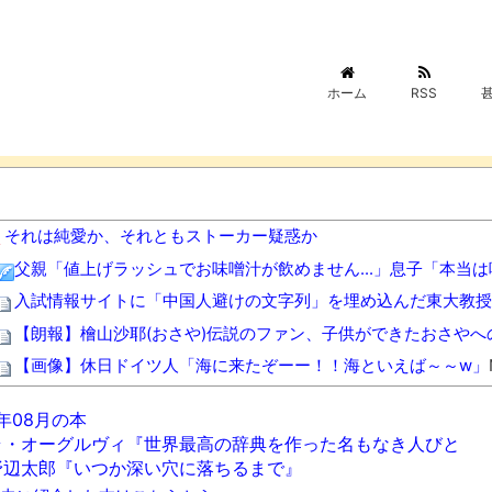
ホーム
RSS
それは純愛か、それともストーカー疑惑か
父親「値上げラッシュでお味噌汁が飲めません...」息子「本当
入試情報サイトに「中国人避けの文字列」を埋め込んだ東大教授
【朗報】檜山沙耶(おさや)伝説のファン、子供ができたおさや
【画像】休日ドイツ人「海に来たぞーー！！海といえば～～w」
衆院選でほぼ全ての野党「消費税減税するので投票よろしく！！
6年08月の本
るんだ！！」
NEW!
ラ・オーグルヴィ『世界最高の辞典を作った名もなき人びと
【悲報】牛丼屋の吉野家さん遂に越えてはいけない壁を越えてし
野辺太郎『いつか深い穴に落ちるまで』
【意外】日本で唯一「38度以上」を観測したことのない都道府