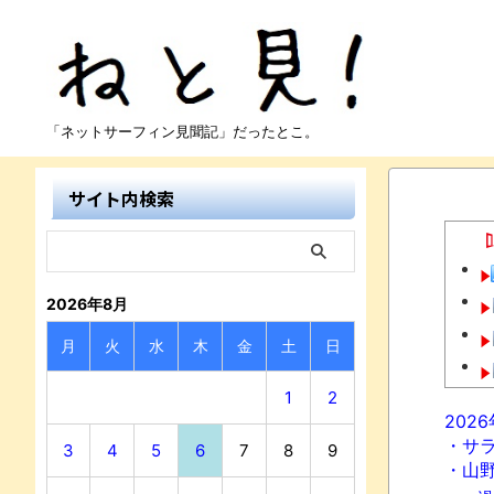
「ネットサーフィン見聞記」だったとこ。
サイト内検索
2026年8月
月
火
水
木
金
土
日
1
2
202
・サ
3
4
5
6
7
8
9
・山