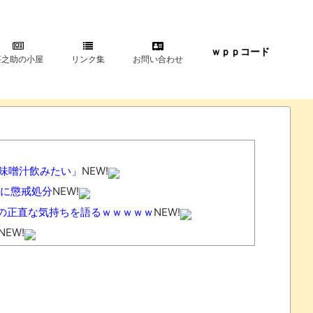
ｗｐｐコード
甚之助の小屋
リンク集
お問い合わせ
は味噌汁飲みたい」
NEW!
に懲戒処分
NEW!
への正直な気持ちを語るｗｗｗｗｗ
NEW!
NEW!
」→現在の野党「消費税減税やめろ！！財源はどうす
まう…
NEW!
県がコチラ
NEW!