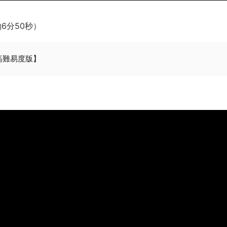
【動画】カニ、ちょっかい出してきた陰にブチギレ
長野県のなめこのデカさが規格外だったｗｗ
6分50秒）
新装版「ご冗談でしょう、ファインマンさん（上）（下）」発売
【画像】整形で2400万円超えの美女、水着グラビアに挑戦
高難易度版】
歴ログは10周年ですがnoteに引っ越します
進撃の巨人シーズン7 ファイナルシーズンの感想
TBS「マツコの知らない世界」スタグル特集でほとんど紹介さ
時代の流れ
【衝撃】道志村の骨や服、沢の上流から流されてきた可能性・・
オーストラリアの男性飛行家 太平洋横断飛行
【中国】パトカーの前で好演技www当たり屋やお煽り運転など
「ム、ムリです・・・」メガネ美人ナースに入院中のオレのオナ
「ム、ムリです・・・」メガネ美人ナースに入院中のオレのオナ
ナチスドイツは何故バルバロッサ作戦とかいう無茶に踏み切って
ブログお引越しのお知らせ