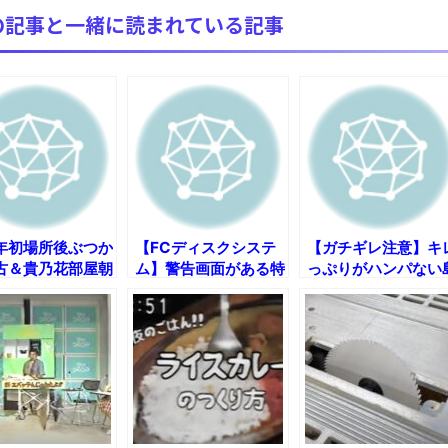
の記事と一緒に読まれている記事
年初場所後ぶつか
【FCディスクシステ
【ガチギレ注意】キ
古＆貴乃花部屋朝
ム】警告画面がある特
っぷりがハンパない
【まとめ】
別なソフト4選
田紳助