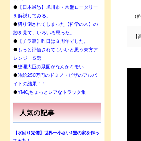
●
【日本最恐】旭川市・常盤ロータリー
を解説してみる。
（約
●
切り倒されてしまった【哲学の木】の
跡を見て、いろいろ思った。
【
●
【チラ裏】昨日は８周年でした。
●
もっと評価されてもいいと思う東方ア
レンジ ５選
●
総理大臣の系図がなんかキモい
●
時給250万円のドミノ・ピザのアルバ
イトの結果！！
●
YMO,ちょっとレアなトラック集
人気の記事
【水回り完備】世界一小さい1畳の家を作っ
てみた！