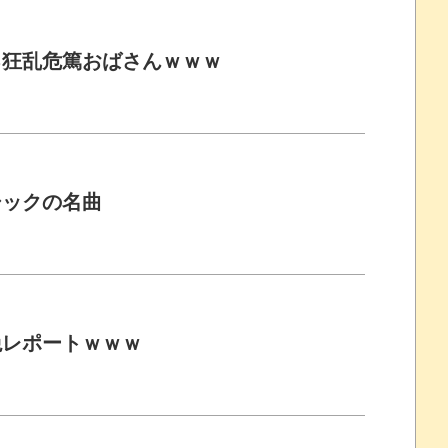
る狂乱危篤おばさんｗｗｗ
シックの名曲
絶レポートｗｗｗ