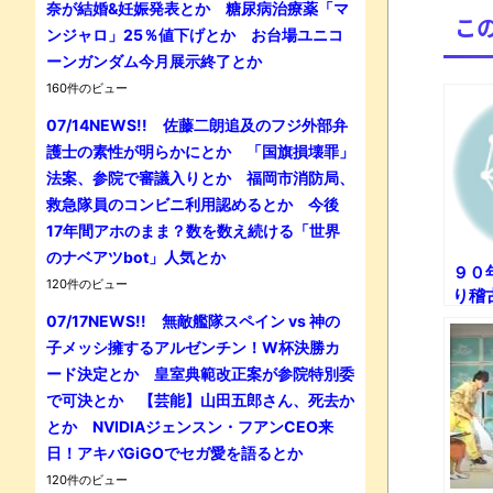
奈が結婚&妊娠発表とか 糖尿病治療薬「マ
こ
ンジャロ」25％値下げとか お台場ユニコ
ーンガンダム今月展示終了とか
160件のビュー
07/14NEWS!! 佐藤二朗追及のフジ外部弁
護士の素性が明らかにとか 「国旗損壊罪」
法案、参院で審議入りとか 福岡市消防局、
救急隊員のコンビニ利用認めるとか 今後
17年間アホのまま？数を数え続ける「世界
のナベアツbot」人気とか
９０
120件のビュー
り稽
稽古
07/17NEWS!! 無敵艦隊スペイン vs 神の
子メッシ擁するアルゼンチン！W杯決勝カ
ード決定とか 皇室典範改正案が参院特別委
で可決とか 【芸能】山田五郎さん、死去か
とか NVIDIAジェンスン・フアンCEO来
日！アキバGiGOでセガ愛を語るとか
120件のビュー