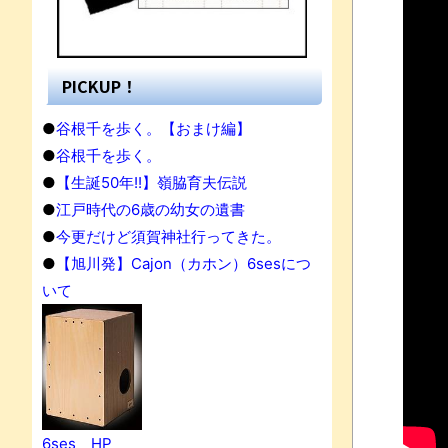
PICKUP！
●
谷根千を歩く。【おまけ編】
●
谷根千を歩く。
●
【生誕50年!!】嶺脇育夫伝説
●
江戸時代の6歳の幼女の遺書
●
今更だけど須賀神社行ってきた。
●
【旭川発】Cajon（カホン）6sesにつ
いて
果
6ses HP