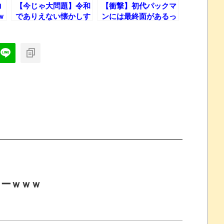
コ
【今じゃ大問題】令和
【衝撃】初代パックマ
ｗ
でありえない懐かしす
ンには最終面があるっ
ぎる「昭和の習慣」
てホント!?
20選!!
ターｗｗｗ