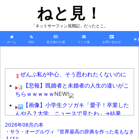
ねと見！
「ネットサーフィン見聞記」だったとこ。
ｗ
ホーム
RSS
甚之助の小屋
リンク集
お問い合わせ
ぜんぶ私が中心、そう思われたくないのに
【悲報】既婚者と未婚者の人生の違いがこ
ちらｗｗｗｗｗ
NEW!
【画像】小学生クソガキ「愛子！卒業した
んやろ？大学 ニュースで見たわ」→結果
wwwwwwww
NEW!
2026年08月の本
・サラ・オーグルヴィ『世界最高の辞典を作った名もなき
【時代】府中本町駅が構内に掲示した書道
人びと