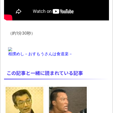
TBS「マツコの知らない世界」スタグル特
集でほとんど紹介されなかったJリーグ…なら
ば自分たちで紹介だ！
時代の流れ
（約1分30秒）
【衝撃】道志村の骨や服、沢の上流から流
されてきた可能性・・・・・・・・・
オーストラリアの男性飛行家 太平洋横断
相撲めし－おすもうさんは食道楽－
飛行
【中国】パトカーの前で好演技www当たり
この記事と一緒に読まれている記事
屋やお煽り運転など盛りだくさん
「ム、ムリです・・・」メガネ美人ナース
に入院中のオレのオナサポ懇願したら・・・
「ム、ムリです・・・」メガネ美人ナース
に入院中のオレのオナサポ懇願したら・・・