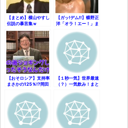
ナチスドイツは何故バルバロッサ作戦とか
いう無茶に踏み切ってしまったのか
【まとめ】横山やすし
【ガッ!デム!!】蝶野正
ブログお引越しのお知らせ
伝説の暴言集ｗ
洋「オラ！エー！」ま
まるで親子のような子猫とシェパード
とめ
【極画像】名古屋の地下鉄
wwwwwwwwwwww
全方位青い芝包囲網すぎて色々見失う、新
しい仕事観
見ていると！悲しくなってしまう猫の画像
【おそロシア】支持率
【１秒一気】世界最速
の数々！！
まさかの125％!?岡田
（？）一気飲み！まと
斗司夫が語る「ウラジ
め
ミール・プーチン」ま
Powered by livedoor 相互RSS
とめ