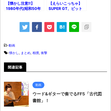
【懐かし注意!!】
【えらいこっちゃ】
1980年代(昭和50年
SUPER GT、ピット
代)生まれが「あった
大混乱！のわちゃわち
なあ」と感じるものま
ゃシーンまとめｗ
とめｗ
-
動画
-
懐かし
,
まとめ
,
相撲
,
衝撃
関連記事
動画
ウード&ギターで奏でるFF5「古代図
書館」！