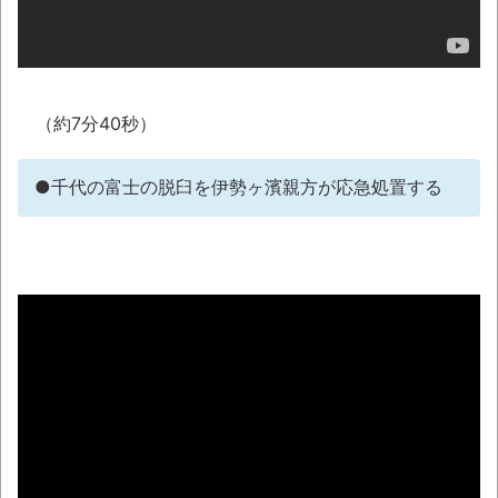
お！！！！！」→結
果･････････････････････････････
【動画】カニ、ちょっかい出してきた陰に
ブチギレ
（約7分40秒）
長野県のなめこのデカさが規格外だったｗ
●千代の富士の脱臼を伊勢ヶ濱親方が応急処置する
ｗ
新装版「ご冗談でしょう、ファインマンさ
ん（上）（下）」発売
【画像】整形で2400万円超えの美女、水着
グラビアに挑戦
歴ログは10周年ですがnoteに引っ越します
進撃の巨人シーズン7 ファイナルシーズンの
感想