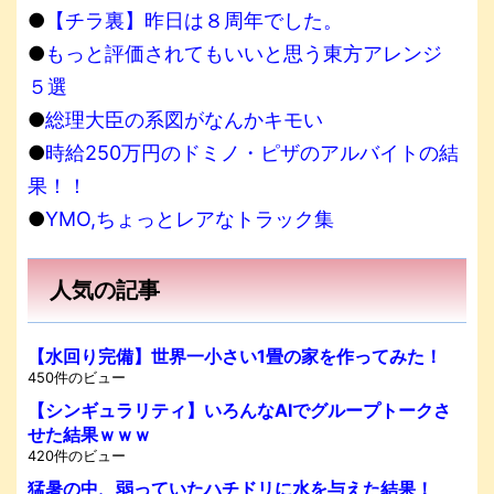
●
【チラ裏】昨日は８周年でした。
●
もっと評価されてもいいと思う東方アレンジ
５選
●
総理大臣の系図がなんかキモい
●
時給250万円のドミノ・ピザのアルバイトの結
果！！
●
YMO,ちょっとレアなトラック集
人気の記事
【水回り完備】世界一小さい1畳の家を作ってみた！
450件のビュー
【シンギュラリティ】いろんなAIでグループトークさ
せた結果ｗｗｗ
420件のビュー
猛暑の中、弱っていたハチドリに水を与えた結果！