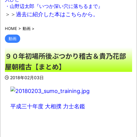
作品が「30代未満には伝わらない」と話題にｗ
・山野辺太郎『いつか深い穴に落ちるまで』
ｗｗ
NEW!
＞＞
過去に紹介した本はこちらから。
【朗報】年収1300万の俺、京大生の息子2
HOME
>
動画
>
人育てた結果ｗｗｗｗｗｗ
NEW!
動画
国税庁、「前例のない悪質な」不祥事が
次々発覚して終わる「パパ活」「情報漏えい」
９０年初場所後ぶつかり稽古＆貴乃花部
「脱税」などなど
NEW!
屋朝稽古【まとめ】
【画像】ツーブロックの効果が凄過ぎるｗ
ｗｗｗｗｗｗｗｗｗ
NEW!
2018年02月03日
08/08NEWS!! 高市首相の熊本視察「PR動
画」批判相次ぐとか 【甲子園】有明、被災
地・熊本に届ける劇的逆転勝利とか KDDI、
平成三十年度 大相撲 力士名鑑
楽天へのローミングを9月末終了とか ニンテ
ンドーミュージアム、公式ページ以外で購入し
たチケットは無効にとか
NEW!