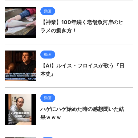
動画
【神業】100年続く老舗魚河岸のヒ
ラメの捌き方！
動画
【AI】ルイス・フロイスが歌う『日
本史』
動画
ハゲにハゲ始めた時の感想聞いた結
果ｗｗｗ