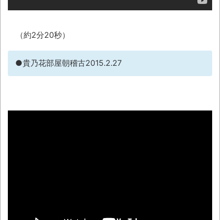
「題名のない音楽会」ゲーム音楽批判から
36年 ～因果な逆転劇～
（約2分20秒）
50歳になりました
凡庸な悪
●貴乃花部屋朝稽古2015.2.27
お前らの身体の悩み教えてくれ
みんななんだかんだ言ってお金持ってんじ
ゃん
「アメリカのヤンキーがアジア人にケンカ
を売った結果ｗｗｗ」 ほか
【読書感想】山野辺太郎『いつか深い穴に
落ちるまで』
映画ちいかわ観に行ったので感想を書きま
す(若干ネタバレあり) 26/07/25
マケイン9巻＆アニメ公式ガイド感想