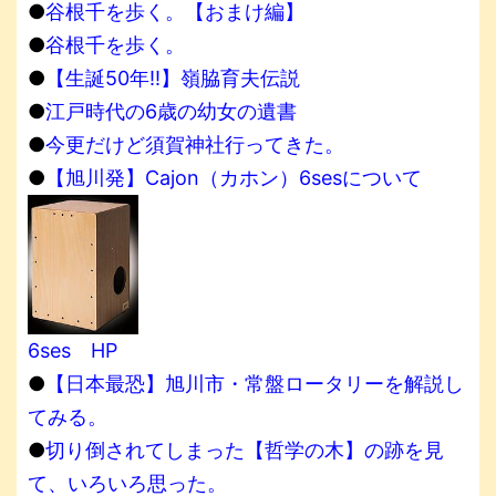
●
谷根千を歩く。【おまけ編】
●
谷根千を歩く。
●
【生誕50年!!】嶺脇育夫伝説
●
江戸時代の6歳の幼女の遺書
●
今更だけど須賀神社行ってきた。
●
【旭川発】Cajon（カホン）6sesについて
6ses HP
●
【日本最恐】旭川市・常盤ロータリーを解説し
てみる。
●
切り倒されてしまった【哲学の木】の跡を見
て、いろいろ思った。