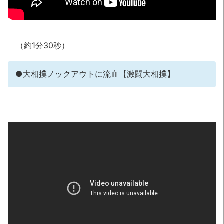
独学で挑んだ2026年二級建築士学科試験結
果速報（仮）
（約1分30秒）
体験談：仕事で同じビルの中に入っている
グループ会社の嫁子 [ほのぼの]
●大相撲ノックアウトに流血【激闘大相撲】
葉月つばさちゃん、昔から見てるんだけど
かなりお姉さんになったね
壊れたエアコンと歌えないボク
バージョンアップ情報更新 AOMEI
Backupper Standard 8.3.0 などバージョンア
ップ
高嶋ちさ子、ダウン症の姉が暴行事件！事
件の一部始終と衝撃の結末
【呆然】北海道旅行ワイ「ウニイクラ丼特
盛で食うぞ！！！うおおおおおおお