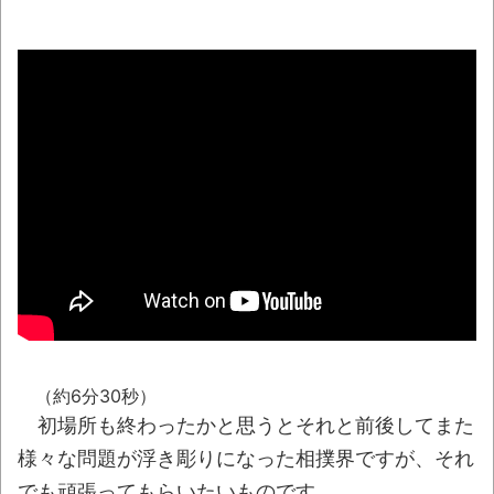
「吉野家」「松屋」「すき家」←この3つが
並んでたらお前らが入る店ｗｗｗｗｗｗｗｗｗ
ｗｗｗｗｗｗｗｗｗｗｗｗｗｗｗｗｗｗｗｗ
NEW!
人気YouTuberさん、動画内で最悪の秘密が
バレて終わる・・・
NEW!
京大病院、脳腫瘍摘出手術で誤って腫瘍の
無い部位を摘出 脳幹など損傷受け植物状態に
NEW!
【悲報】ロシア、じわじわと逝き始める
NEW!
【画像】思わず保存したくなる「笑える画
（約6分30秒）
像・最高な画像」貼っていけｗｗｗｗｗ
初場所も終わったかと思うとそれと前後してまた
【動画】ロシア軍のドローンをネット発射
様々な問題が浮き彫りになった相撲界ですが、それ
装置で撃墜するウクライナ。
でも頑張ってもらいたいものです。