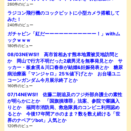
260件のビュー
ラジコン飛行機のコックピットに小型カメラ搭載して
みた！
240件のビュー
ガチャピン「紅だーーーーーーーーーーー！」withム
ックｗｗｗ
180件のビュー
08/03NEWS!! 高市首相あす熊本地震被災地訪問と
か 岡山で行方不明だった2歳男児を無事発見とか サ
ッカー・板倉滉＆川口春奈が結婚&妊娠発表とか 糖尿
病治療薬「マンジャロ」25％値下げとか お台場ユニ
コーンガンダム今月展示終了とか
160件のビュー
07/14NEWS!! 佐藤二朗追及のフジ外部弁護士の素性
が明らかにとか 「国旗損壊罪」法案、参院で審議入
りとか 福岡市消防局、救急隊員のコンビニ利用認め
るとか 今後17年間アホのまま？数を数え続ける「世
界のナベアツbot」人気とか
120件のビュー