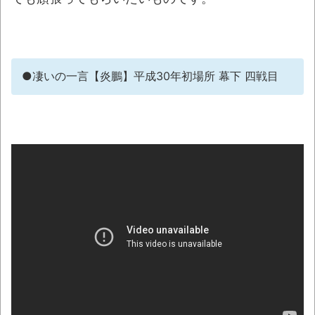
「ぞわっとした…」カルディで売っているコ
ーヒーのパッケージが“一瞬怖い”と話題に
wwww
●凄いの一言【炎鵬】平成30年初場所 幕下 四戦目
「天才か」いや変態です、宝鐘マリンの
ルアーを作ってタコを釣り上げた動画が葛飾北
斎も大喜びの構図過ぎておもろい件ほか、8月
08日の新着CGまとめ
8月26日にリメイク完結編「FF7リベレーシ
ョン」の新映像が公開！欧州gamescom 2026
にて
この時期に避難所生活は大変だよな(´・ω・
｀)
レトロパソコンの雑誌掲載プログラムリス
トを打ち込んだゲームプレイ動画で当時が懐か
しい。