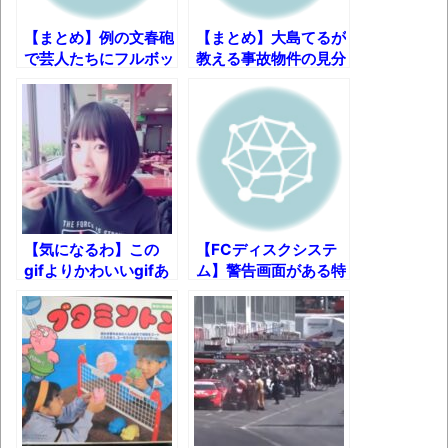
【まとめ】例の文春砲
【まとめ】大島てるが
で芸人たちにフルボッ
教える事故物件の見分
コにされていた
け方 ほか【秋のライ
NGT48中井りか様ｗ
フハック・雑学集】
【気になるわ】この
【FCディスクシステ
gifよりかわいいgifあ
ム】警告画面がある特
るんか？【まとめ】
別なソフト4選