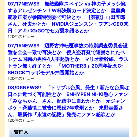
07/17NEWS!! 無敵艦隊スペイン vs 神の子メッシ擁
するアルゼンチン！W杯決勝カード決定とか 皇室典
範改正案が参院特別委で可決とか 【芸能】山田五郎
さん、死去かとか NVIDIAジェンスン・フアンCEO来
日！アキバGiGOでセガ愛を語るとか
120件のビュー
07/15NEWS!! 辺野古沖転覆事故の特別調査委員会設
置を全会一致で可決とか 侵入盗容疑で逮捕されたベ
トナム国籍の男性4人不起訴とか マリオ新幹線、ラス
トラン無く終了とか 「MOTHER3」20周年記念G-
SHOCKコラボモデル抽選開始とか
120件のビュー
08/06NEWS!! 「トリプル台風」発生！新たな台風は
日本に近づく可能性とか ENHYPEN NI-KI熱心ファン
「みなちゃん」さん、配信中に自殺かとか 元ジャン
ポケ・斉藤慎二被告に懲役7年求刑とか 東野圭吾さ
ん、最新作『永遠の記憶』発売にファン感涙とか
120件のビュー
管理人