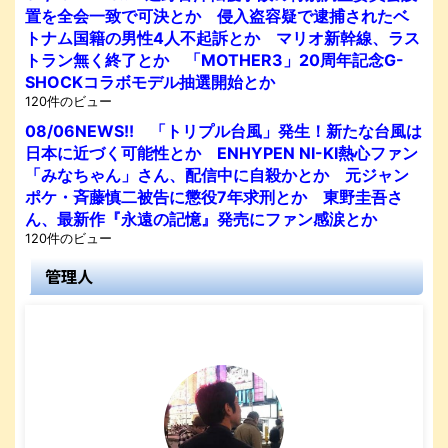
置を全会一致で可決とか 侵入盗容疑で逮捕されたベ
トナム国籍の男性4人不起訴とか マリオ新幹線、ラス
トラン無く終了とか 「MOTHER3」20周年記念G-
SHOCKコラボモデル抽選開始とか
120件のビュー
08/06NEWS!! 「トリプル台風」発生！新たな台風は
日本に近づく可能性とか ENHYPEN NI-KI熱心ファン
「みなちゃん」さん、配信中に自殺かとか 元ジャン
ポケ・斉藤慎二被告に懲役7年求刑とか 東野圭吾さ
ん、最新作『永遠の記憶』発売にファン感涙とか
120件のビュー
管理人