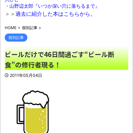
て言うけど・・・
NEW!
・山野辺太郎『いつか深い穴に落ちるまで』
【人口激変】日本人が減り「外国人が増え
＞＞
過去に紹介した本はこちらから。
た」自治体ランキング、1位大阪市 2位横浜市 3
HOME
>
個別記事
>
位名古屋市 4位京都市 5位川口市 日本人の不
安高まる
NEW!
個別記事
38歳女ですが結婚する気全くないんだよね
ビールだけで46日間過ごす“ビール断
www
NEW!
食”の修行者現る！
有名配信者さん、ジャングリア沖縄を酷評
「ほんとーにおもんない！カス！」→炎上→逆
2011年05月04日
に配信でブチギレ反論！絶叫しながら熱弁「誰
かが声を上げないといけない！」
NEW!
【九州名物】鶏刺し食べた医師、全身麻痺
へ「死んだほうが良かった」
NEW!
【悲報】「果糖」が「がん転移」を促すと
判明
NEW!