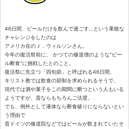
【酷暑】もし井上陽水が「少年時代」を令
和に作詞してたらこうなるｗｗｗ
NEW!
日本「輸入に頼りまくりです」高市「円安
46日間、ビールだけを飲んで過ごす…という果敢な
ホクホク！ホクホクゥ！」←
NEW!
チャレンジをしたのは
「オッス！はるかちゃん」全巻99円、
アメリカ在のＪ．ウィルソンさん。
「拳闘暗黒伝セスタス」全巻70％オフほか【新
今年の復活祭前に、 かつての修道僧のような“ビー
着Kindleセール 8月07日まとめ】
NEW!
ル断食”に挑戦したとのこと。
【動画】よく助けられたな。岐阜の川で外
復活祭に先立つ「四旬節」と呼ばれる46日間、
国人が溺れてしまう事故。
NEW!
キリスト教では飲食の節制を求められるそうで、
懲役7年を求刑 元ジャンポケ・斉藤被告か
現代では酒や菓子をこの期間に断つという人もいる
ら性的暴行被害の女性「安心して眠りたい」
ようですが、昔ならもちろんご法度。
NEW!
でも、例外として液体なら断食破りにならないとい
北海道江別大学生殺人事件、主犯格の川口
う理由で
被告(19)に無期懲役の判決
NEW!
昔ドイツの修道院などではビールが飲まれていたそ