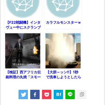
されてきた可能性・・・・・・・・・
オーストラリアの男性飛行家 太平洋横断
飛行
【F22戦闘機】インタ
カラフルモンスターｗ
【中国】パトカーの前で好演技www当たり
ヴュー中にスクランブ
屋やお煽り運転など盛りだくさん
ル警報が鳴り響いた結
果!!
「ム、ムリです・・・」メガネ美人ナース
に入院中のオレのオナサポ懇願したら・・・
「ム、ムリです・・・」メガネ美人ナース
に入院中のオレのオナサポ懇願したら・・・
ナチスドイツは何故バルバロッサ作戦とか
【検証】西アフリカ伝
【大胆～ッン!!】1秒
いう無茶に踏み切ってしまったのか
統料理の丸焼「スモー
で洗車しようとしたら
キー」は本当に不衛生
こうなったｗ
ブログお引越しのお知らせ
なのか？
まるで親子のような子猫とシェパード
【極画像】名古屋の地下鉄