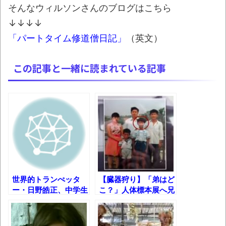
そんなウィルソンさんのブログはこちら
かなりお姉さんになったね
↓↓↓↓
壊れたエアコンと歌えないボク
「パートタイム修道僧日記」
（英文）
バージョンアップ情報更新 AOMEI
Backupper Standard 8.3.0 などバージョンア
この記事と一緒に読まれている記事
ップ
高嶋ちさ子、ダウン症の姉が暴行事件！事
件の一部始終と衝撃の結末
【呆然】北海道旅行ワイ「ウニイクラ丼特
盛で食うぞ！！！うおおおおおおお
お！！！！！」→結
果･････････････････････････････
世界的トランぺッタ
【臓器狩り】「弟はど
【動画】カニ、ちょっかい出してきた陰に
ー・日野皓正、中学生
こ？」人体標本展へ兄
ブチギレ
に往復ビンタ
がDNA鑑定を要求し
たニュース映像
長野県のなめこのデカさが規格外だったｗ