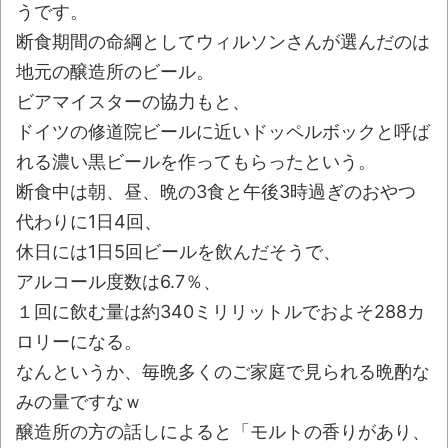
ウード&ギターで奏でるFF5「古代図書
うです。
館」！
NEW!
断食期間の命綱としてウィルソンさんが選んだのは
レトロパソコンの雑誌掲載プログラムリス
地元の醸造所のビール。
トを打ち込んだゲームプレイ動画で当時が懐か
ビアマイスターの協力もと、
しい。
ドイツの修道院ビールに近いドッペルボックと呼ば
「これで11万取られたの!?」あるX民が玄関
れる濃い黒ビールを作ってもらったという。
ドアノブの修理を頼んだら…とんでもない事に
断食中は朝、昼、晩の3食と午後3時過ぎのおやつ
なった
代わりに1日4回、
「題名のない音楽会」ゲーム音楽批判から
休日には1日5回ビールを飲んだそうで、
36年 ～因果な逆転劇～
アルコール度数は6.7％、
50歳になりました
１回に飲む量は約340ミリリットルでおよそ288カ
ロリーになる。
凡庸な悪
なんというか、毎晩多くのご家庭で見られる晩酌な
お前らの身体の悩み教えてくれ
みの量ですなｗ
『FF15』が発売10周年！ノクティスフィギ
醸造所の方の話しによると「モルトの香りがあり、
ュアなどが当たる記念くじが登場です