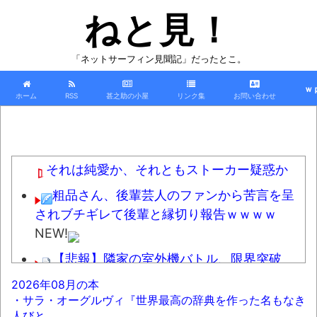
ねと見！
「ネットサーフィン見聞記」だったとこ。
ｗ
ホーム
RSS
甚之助の小屋
リンク集
お問い合わせ
それは純愛か、それともストーカー疑惑か
粗品さん、後輩芸人のファンから苦言を呈
されブチギレて後輩と縁切り報告ｗｗｗｗ
NEW!
【悲報】隣家の室外機バトル、限界突破
NEW!
2026年08月の本
・サラ・オーグルヴィ『世界最高の辞典を作った名もなき
「怒ったら6秒我慢すれば怒りは収まる」っ
人びと