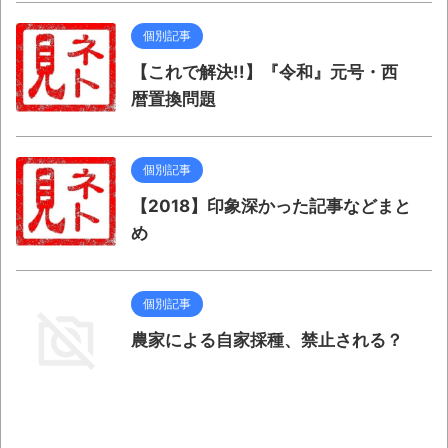
個別記事
【これで解決!!】『令和』元号・西
暦置換問題
個別記事
【2018】印象深かった記事などまと
め
個別記事
農家による自家採種、禁止される？