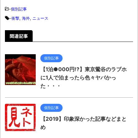
wwwwwwwwwwww
-
個別記事
全方位青い芝包囲網すぎて色々見失う、新
-
衝撃
,
海外
,
ニュース
しい仕事観
見ていると！悲しくなってしまう猫の画像
関連記事
の数々！！
Powered by livedoor 相互RSS
個別記事
【1泊●000円!?】東京鶯谷のラブホ
に1人で泊まったら色々ヤバかっ
た・・・
個別記事
【2019】印象深かった記事などまと
め