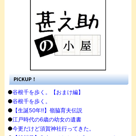
PICKUP！
●
谷根千を歩く。【おまけ編】
●
谷根千を歩く。
●
【生誕50年!!】嶺脇育夫伝説
●
江戸時代の6歳の幼女の遺書
●
今更だけど須賀神社行ってきた。