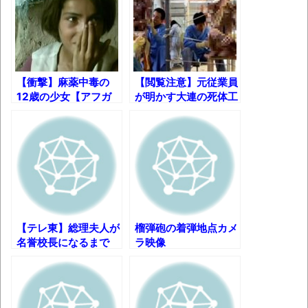
ｗ
新装版「ご冗談でしょう、ファインマンさ
ん（上）（下）」発売
【画像】整形で2400万円超えの美女、水着
【衝撃】麻薬中毒の
【閲覧注意】元従業員
グラビアに挑戦
12歳の少女【アフガ
が明かす大連の死体工
ニスタン】
場の衝撃の内幕!!
歴ログは10周年ですがnoteに引っ越します
進撃の巨人シーズン7 ファイナルシーズンの
感想
TBS「マツコの知らない世界」スタグル特
集でほとんど紹介されなかったJリーグ…なら
【テレ東】総理夫人が
榴弾砲の着弾地点カメ
ば自分たちで紹介だ！
名誉校長になるまで
ラ映像
時代の流れ
【衝撃】道志村の骨や服、沢の上流から流