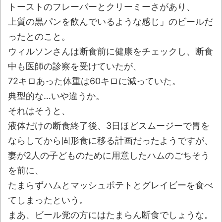
トーストのフレーバーとクリーミーさがあり、
みんななんだかんだ言ってお金持ってんじ
上質の黒パンを飲んでいるような感じ」のビールだ
ゃん
ったとのこと。
「アメリカのヤンキーがアジア人にケンカ
ウィルソンさんは断食前に健康をチェックし、断食
を売った結果ｗｗｗ」 ほか
中も医師の診察を受けていたが、
【読書感想】山野辺太郎『いつか深い穴に
72キロあった体重は60キロに減っていた。
落ちるまで』
典型的な…いや違うか。
映画ちいかわ観に行ったので感想を書きま
それはそうと、
す(若干ネタバレあり) 26/07/25
液体だけの断食終了後、3日ほどスムージーで胃を
マケイン9巻＆アニメ公式ガイド感想
ならしてから固形食に移る計画だったようですが、
妻が2人の子どものために用意したハムのごちそう
独学で挑んだ2026年二級建築士学科試験結
を前に、
果速報（仮）
たまらずハムとマッシュポテトとグレイビーを食べ
体験談：仕事で同じビルの中に入っている
てしまったという。
グループ会社の嫁子 [ほのぼの]
まあ、ビール党の方にはたまらん断食でしょうな。
葉月つばさちゃん、昔から見てるんだけど