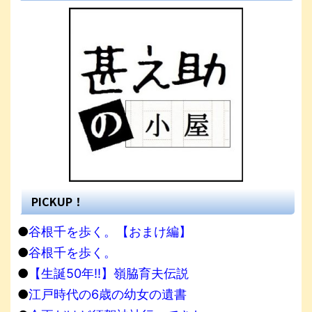
PICKUP！
●
谷根千を歩く。【おまけ編】
●
谷根千を歩く。
●
【生誕50年!!】嶺脇育夫伝説
●
江戸時代の6歳の幼女の遺書