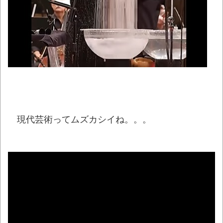
38歳女ですが結婚する気全くないんだよね
www
NEW!
【九州名物】鶏刺し食べた医師、全身麻痺
へ「死んだほうが良かった」
NEW!
【悲報】「果糖」が「がん転移」を促すと
判明
NEW!
【酷暑】もし井上陽水が「少年時代」を令
和に作詞してたらこうなるｗｗｗ
NEW!
現代芸術ってムズカシイね。。。
【動画】よく助けられたな。岐阜の川で外
国人が溺れてしまう事故。
NEW!
懲役7年を求刑 元ジャンポケ・斉藤被告か
ら性的暴行被害の女性「安心して眠りたい」
NEW!
北海道江別大学生殺人事件、主犯格の川口
被告(19)に無期懲役の判決
NEW!