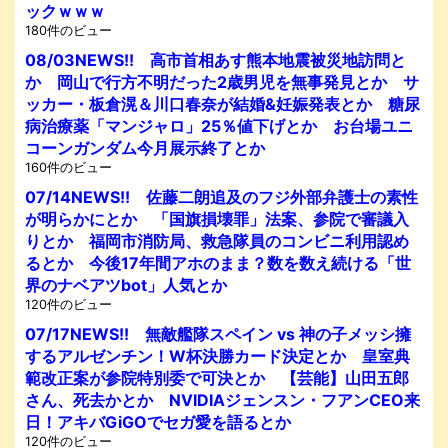
ックｗｗｗ
180件のビュー
08/03NEWS!! 高市首相あす熊本地震被災地訪問と
か 岡山で行方不明だった2歳男児を無事発見とか サ
ッカー・板倉滉＆川口春奈が結婚&妊娠発表とか 糖尿
病治療薬「マンジャロ」25％値下げとか お台場ユニ
コーンガンダム今月展示終了とか
160件のビュー
07/14NEWS!! 佐藤二朗追及のフジ外部弁護士の素性
が明らかにとか 「国旗損壊罪」法案、参院で審議入
りとか 福岡市消防局、救急隊員のコンビニ利用認め
るとか 今後17年間アホのまま？数を数え続ける「世
界のナベアツbot」人気とか
120件のビュー
07/17NEWS!! 無敵艦隊スペイン vs 神の子メッシ擁
するアルゼンチン！W杯決勝カード決定とか 皇室典
範改正案が参院特別委で可決とか 【芸能】山田五郎
さん、死去かとか NVIDIAジェンスン・フアンCEO来
日！アキバGiGOでセガ愛を語るとか
120件のビュー