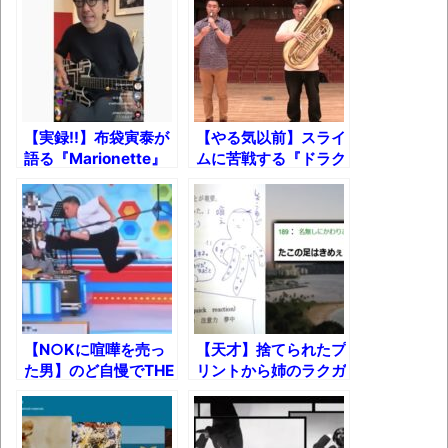
葉月つばさちゃん、昔から見てるんだけど
かなりお姉さんになったね
壊れたエアコンと歌えないボク
バージョンアップ情報更新 AOMEI
【実録!!】布袋寅泰が
【やる気以前】スライ
Backupper Standard 8.3.0 などバージョンア
語る『Marionette』
ムに苦戦する『ドラク
ップ
の秘密
エ序曲』ｗ
高嶋ちさ子、ダウン症の姉が暴行事件！事
件の一部始終と衝撃の結末
【呆然】北海道旅行ワイ「ウニイクラ丼特
盛で食うぞ！！！うおおおおおおお
お！！！！！」→結
【N○Kに喧嘩を売っ
【天才】捨てられたプ
果･････････････････････････････
た男】のど自慢でTHE
リントから姉のラクガ
BLUE
キを晒すｗｗｗ
【動画】カニ、ちょっかい出してきた陰に
HERTS『TRAIN
ブチギレ
TRAIN』歌って飛ん