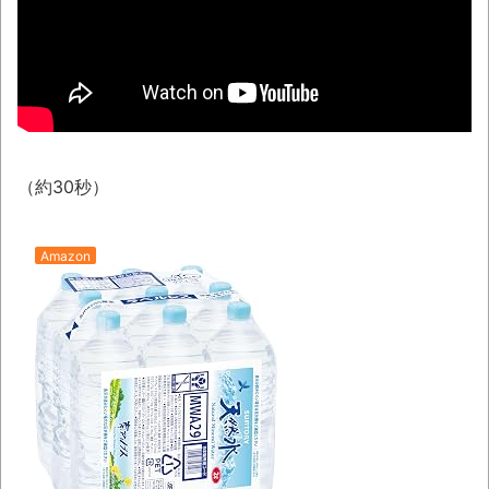
ウード&ギターで奏でるFF5「古代図書
館」！
レトロパソコンの雑誌掲載プログラムリス
トを打ち込んだゲームプレイ動画で当時が懐か
しい。
（約30秒）
「これで11万取られたの!?」あるX民が玄関
ドアノブの修理を頼んだら…とんでもない事に
なった
Amazon
「題名のない音楽会」ゲーム音楽批判から
36年 ～因果な逆転劇～
50歳になりました
凡庸な悪
お前らの身体の悩み教えてくれ
『FF15』が発売10周年！ノクティスフィギ