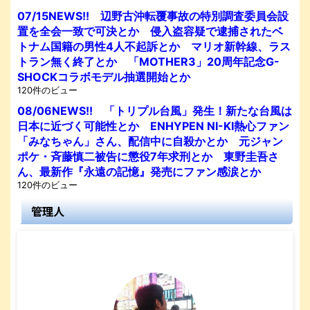
07/15NEWS!! 辺野古沖転覆事故の特別調査委員会設
置を全会一致で可決とか 侵入盗容疑で逮捕されたベ
トナム国籍の男性4人不起訴とか マリオ新幹線、ラス
トラン無く終了とか 「MOTHER3」20周年記念G-
SHOCKコラボモデル抽選開始とか
120件のビュー
08/06NEWS!! 「トリプル台風」発生！新たな台風は
日本に近づく可能性とか ENHYPEN NI-KI熱心ファン
「みなちゃん」さん、配信中に自殺かとか 元ジャン
ポケ・斉藤慎二被告に懲役7年求刑とか 東野圭吾さ
ん、最新作『永遠の記憶』発売にファン感涙とか
120件のビュー
管理人