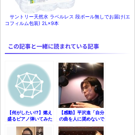
ュアなどが当たる記念くじが登場です
サントリー天然水 ラベルレス 段ボール無しでお届け(エ
みんななんだかんだ言ってお金持ってんじ
コフィルム包装) 2L×9本
ゃん
「アメリカのヤンキーがアジア人にケンカ
を売った結果ｗｗｗ」 ほか
この記事と一緒に読まれている記事
【読書感想】山野辺太郎『いつか深い穴に
落ちるまで』
映画ちいかわ観に行ったので感想を書きま
す(若干ネタバレあり) 26/07/25
マケイン9巻＆アニメ公式ガイド感想
独学で挑んだ2026年二級建築士学科試験結
果速報（仮）
【何がしたい!?】燃え
【感動】平沢進「自分
盛るピアノ弾いてみた
の曲を人に奨めないで
体験談：仕事で同じビルの中に入っている
ｗ
ほしい」
グループ会社の嫁子 [ほのぼの]