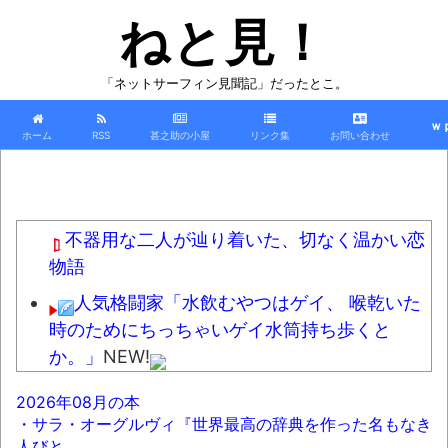
ねと見！
「ネットサーフィン見聞記」だったとこ。
ｗ
ホーム
RSS
甚之助の小屋
リンク集
お問い合わせ
不器用な二人が辿り着いた、切なく温かい恋
物語
人気格闘家「水飲むやつはゲイ、 喉乾いた
時のためにちっちゃいゲイ水筒持ち歩くと
か。」
NEW!
【短期セール】「一勝千金 6」「MAJOR
2026年08月の本
2nd（32）」「球詠 19」ほか、最新巻も50％
・サラ・オーグルヴィ『世界最高の辞典を作った名もなき
還元！【Amazonマンガ毎週末セール アツいス
人びと