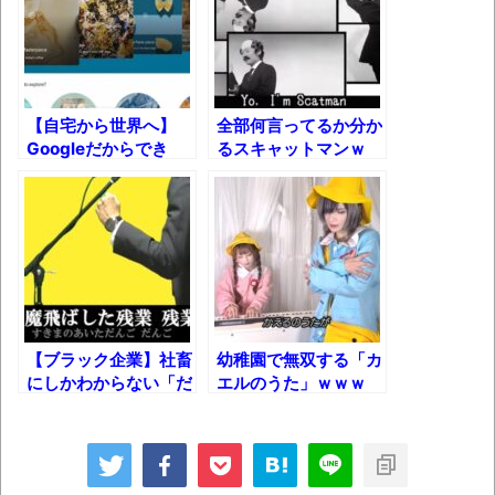
でみた！
長野県のなめこのデカさが規格外だったｗ
ｗ
新装版「ご冗談でしょう、ファインマンさ
ん（上）（下）」発売
【自宅から世界へ】
全部何言ってるか分か
【画像】整形で2400万円超えの美女、水着
Googleだからでき
るスキャットマンｗ
る、至極のWEBサイ
グラビアに挑戦
ト！
歴ログは10周年ですがnoteに引っ越します
進撃の巨人シーズン7 ファイナルシーズンの
感想
TBS「マツコの知らない世界」スタグル特
【ブラック企業】社畜
幼稚園で無双する「カ
にしかわからない「だ
エルのうた」ｗｗｗ
集でほとんど紹介されなかったJリーグ…なら
んご３兄弟」ｗｗｗ
ば自分たちで紹介だ！
【替え歌】
時代の流れ