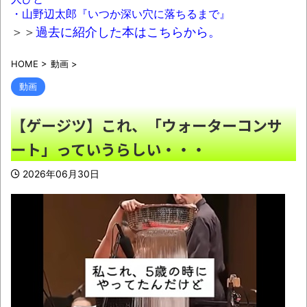
・山野辺太郎『いつか深い穴に落ちるまで』
ポーツ漫画】
NEW!
＞＞
過去に紹介した本はこちらから。
【ないわ】ヨメ実家でハムスターみたいに
ご飯食べて嫁にマジでキレられた結果ｗｗｗ
HOME
>
動画
>
NEW!
動画
【甲子園】青森山田が暑さ対策でユニ一
【ゲージツ】これ、「ウォーターコンサ
新 ボタン廃止でTシャツ素材ｗｗｗ
NEW!
ート」っていうらしい・・・
元れいわ新選組代表・山本太郎さん、現在
の様子がこちらｗｗｗｗｗ
NEW!
2026年06月30日
【悲報】隣家の室外機バトル、限界突破
NEW!
【人口激変】日本人が減り「外国人が増え
た」自治体ランキング、1位大阪市 2位横浜市 3
位名古屋市 4位京都市 5位川口市 日本人の不
安高まる
NEW!