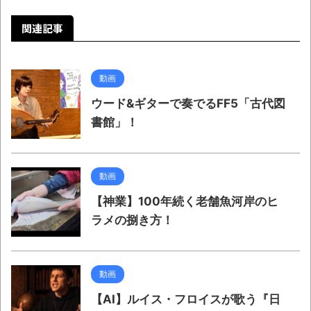
関連記事
動画
ウード&ギターで奏でるFF5「古代図
書館」！
動画
【神業】100年続く老舗魚河岸のヒ
ラメの捌き方！
動画
【AI】ルイス・フロイスが歌う『日