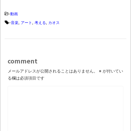
【衝撃】道志村の骨や服、沢の上流から流
されてきた可能性・・・・・・・・・
-
動画
オーストラリアの男性飛行家 太平洋横断
-
音楽
,
アート
,
考える
,
カオス
飛行
【中国】パトカーの前で好演技www当たり
屋やお煽り運転など盛りだくさん
「ム、ムリです・・・」メガネ美人ナース
comment
に入院中のオレのオナサポ懇願したら・・・
メールアドレスが公開されることはありません。
※
が付いてい
「ム、ムリです・・・」メガネ美人ナース
る欄は必須項目です
に入院中のオレのオナサポ懇願したら・・・
ナチスドイツは何故バルバロッサ作戦とか
いう無茶に踏み切ってしまったのか
ブログお引越しのお知らせ
まるで親子のような子猫とシェパード