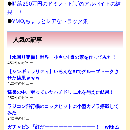
●
時給250万円のドミノ・ピザのアルバイトの結
果！！
●
YMO,ちょっとレアなトラック集
人気の記事
【水回り完備】世界一小さい1畳の家を作ってみた！
450件のビュー
【シンギュラリティ】いろんなAIでグループトークさ
せた結果ｗｗｗ
420件のビュー
猛暑の中、弱っていたハチドリに水を与えた結果！
260件のビュー
ラジコン飛行機のコックピットに小型カメラ搭載して
みた！
240件のビュー
ガチャピン「紅だーーーーーーーーーーー！」withム