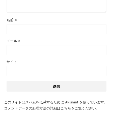
【極画像】名古屋の地下鉄
wwwwwwwwwwww
全方位青い芝包囲網すぎて色々見失う、新
名前
※
しい仕事観
見ていると！悲しくなってしまう猫の画像
の数々！！
メール
※
Powered by livedoor 相互RSS
サイト
このサイトはスパムを低減するために Akismet を使っています。
コメントデータの処理方法の詳細はこちらをご覧ください
。