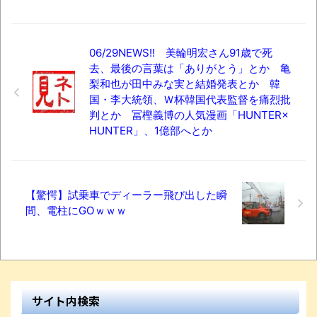
06/29NEWS!! 美輪明宏さん91歳で死
去、最後の言葉は「ありがとう」とか 亀
梨和也が田中みな実と結婚発表とか 韓
国・李大統領、Ｗ杯韓国代表監督を痛烈批
判とか 冨樫義博の人気漫画「HUNTER×
HUNTER」、1億部へとか
【驚愕】試乗車でディーラー飛び出した瞬
間、電柱にGOｗｗｗ
サイト内検索