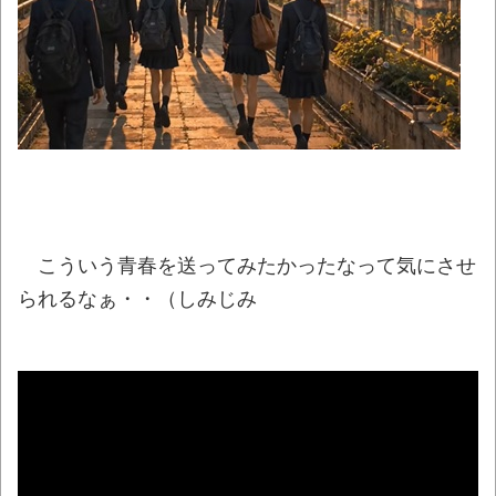
神田明神納涼祭り2026開催、オタクの夏の風
物詩「アニソン盆踊り」大盛況とか 金ローで
二宮和也主演『8番出口』本編ノーカット＆地
上波初放送決定とか
NEW!
【画像】おしゃれなイギリス酒場「当店で
ぬいぐるみの撮影は禁止にします」ぬい活民
「ｲﾗｯ！！！！！」
NEW!
わずか３センチ！ 極小カブトムシ発見
こういう青春を送ってみたかったなって気にさせ
NEW!
られるなぁ・・（しみじみ
【腹筋崩壊】見た瞬間吹いた画像を貼って
いくスレｗｗｗｗ
【九州名物】鶏刺し食べた医師、全身麻痺
へ…「死んだほうが良かったと思っていた」
【黒豆】なんだよこの漫画ｗｗｗ【注意】