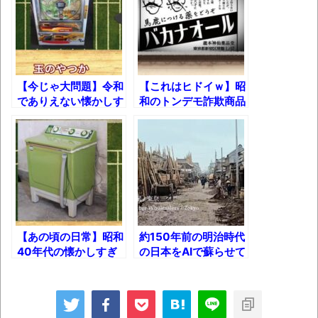
お！！！！！」→結
果･････････････････････････････
【動画】カニ、ちょっかい出してきた陰に
ブチギレ
【今じゃ大問題】令和
【これはヒドイｗ】昭
長野県のなめこのデカさが規格外だったｗ
でありえない懐かしす
和のトンデモ詐欺商品
ぎる「昭和の習慣」
８選！
ｗ
20選!!
新装版「ご冗談でしょう、ファインマンさ
ん（上）（下）」発売
【画像】整形で2400万円超えの美女、水着
グラビアに挑戦
歴ログは10周年ですがnoteに引っ越します
【あの頃の日常】昭和
約150年前の明治時代
40年代の懐かしすぎ
の日本をAIで蘇らせて
る生活用品たち！
みた！
進撃の巨人シーズン7 ファイナルシーズンの
感想