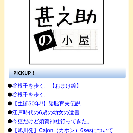
PICKUP！
●
谷根千を歩く。【おまけ編】
●
谷根千を歩く。
●
【生誕50年!!】嶺脇育夫伝説
●
江戸時代の6歳の幼女の遺書
●
今更だけど須賀神社行ってきた。
●
【旭川発】Cajon（カホン）6sesについて