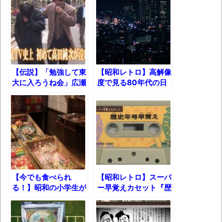
独学で挑んだ2026年二級建築士学科試験結
果速報（仮）
体験談：仕事で同じビルの中に入っている
グループ会社の嫁子 [ほのぼの]
【伝説】「勉強して東
【昭和レトロ】高解像
葉月つばさちゃん、昔から見てるんだけど
大に入ろうね会」広瀬
度で見る80年代の日
かなりお姉さんになったね
君まとめ【元気がでる
本の風景
TV】
壊れたエアコンと歌えないボク
バージョンアップ情報更新 AOMEI
Backupper Standard 8.3.0 などバージョンア
ップ
高嶋ちさ子、ダウン症の姉が暴行事件！事
【今でも食べられ
【昭和レトロ】スーパ
件の一部始終と衝撃の結末
る！】昭和の小学生が
ー早覚えカセット『歴
食べていた”美味すぎ
史年号早覚え』
【呆然】北海道旅行ワイ「ウニイクラ丼特
た”駄菓子12選ｗ
盛で食うぞ！！！うおおおおおおお