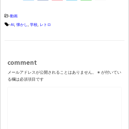
TBS「マツコの知らない世界」スタグル特
集でほとんど紹介されなかったJリーグ…なら
-
動画
ば自分たちで紹介だ！
-
AI
,
懐かし
,
学校
,
レトロ
時代の流れ
【衝撃】道志村の骨や服、沢の上流から流
されてきた可能性・・・・・・・・・
オーストラリアの男性飛行家 太平洋横断
comment
飛行
メールアドレスが公開されることはありません。
※
が付いてい
【中国】パトカーの前で好演技www当たり
る欄は必須項目です
屋やお煽り運転など盛りだくさん
「ム、ムリです・・・」メガネ美人ナース
に入院中のオレのオナサポ懇願したら・・・
「ム、ムリです・・・」メガネ美人ナース
に入院中のオレのオナサポ懇願したら・・・