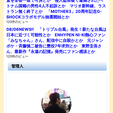
置を全会一致で可決とか 侵入盗容疑で逮捕されたベ
トナム国籍の男性4人不起訴とか マリオ新幹線、ラス
トラン無く終了とか 「MOTHER3」20周年記念G-
SHOCKコラボモデル抽選開始とか
120件のビュー
08/06NEWS!! 「トリプル台風」発生！新たな台風は
日本に近づく可能性とか ENHYPEN NI-KI熱心ファン
「みなちゃん」さん、配信中に自殺かとか 元ジャン
ポケ・斉藤慎二被告に懲役7年求刑とか 東野圭吾さ
ん、最新作『永遠の記憶』発売にファン感涙とか
120件のビュー
管理人