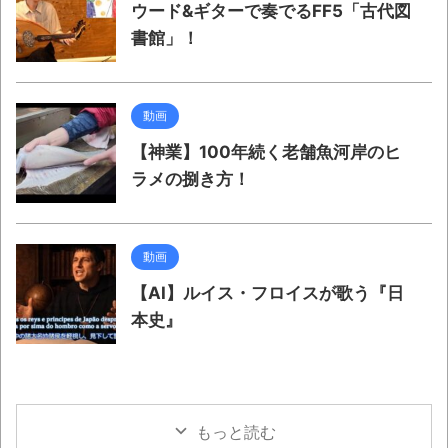
ウード&ギターで奏でるFF5「古代図
書館」！
動画
【神業】100年続く老舗魚河岸のヒ
ラメの捌き方！
動画
【AI】ルイス・フロイスが歌う『日
本史』
もっと読む