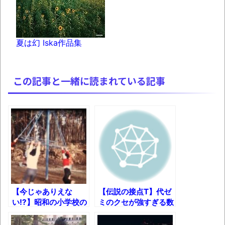
別にどこの誰が一日何時間睡眠だろうがど
うでもいいじゃないですか
夏は幻 Iska作品集
8月26日にリメイク完結編「FF7リベレーシ
ョン」の新映像が公開！欧州gamescom 2026
にて
この記事と一緒に読まれている記事
凡庸な悪
お前らの身体の悩み教えてくれ
「アメリカのヤンキーがアジア人にケンカ
を売った結果ｗｗｗ」 ほか
【読書感想】山野辺太郎『いつか深い穴に
落ちるまで』
映画ちいかわ観に行ったので感想を書きま
【今じゃありえな
【伝説の接点T】代ゼ
い!?】昭和の小学校の
ミのクセが強すぎる数
す(若干ネタバレあり) 26/07/25
校庭にあった遊具た
学教師ｗ
マケイン9巻＆アニメ公式ガイド感想
ち！