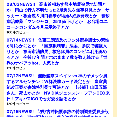
08/03NEWS!! 高市首相あす熊本地震被災地訪問と
か 岡山で行方不明だった2歳男児を無事発見とか サ
ッカー・板倉滉＆川口春奈が結婚&妊娠発表とか 糖尿
病治療薬「マンジャロ」25％値下げとか お台場ユニ
コーンガンダム今月展示終了とか
160件のビュー
07/14NEWS!! 佐藤二朗追及のフジ外部弁護士の素性
が明らかにとか 「国旗損壊罪」法案、参院で審議入
りとか 福岡市消防局、救急隊員のコンビニ利用認め
るとか 今後17年間アホのまま？数を数え続ける「世
界のナベアツbot」人気とか
120件のビュー
07/17NEWS!! 無敵艦隊スペイン vs 神の子メッシ擁
するアルゼンチン！W杯決勝カード決定とか 皇室典
範改正案が参院特別委で可決とか 【芸能】山田五郎
さん、死去かとか NVIDIAジェンスン・フアンCEO来
日！アキバGiGOでセガ愛を語るとか
120件のビュー
07/15NEWS!! 辺野古沖転覆事故の特別調査委員会設