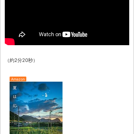
【動画】DJI Neo2で釣りの自撮りをしよう
とした男の悲劇（ノ∇`）
【衝撃】韓国で売っている目覚まし時計の
デザインが悪夢すぎるwww
話題のセクシーホラー『スパンキング除
霊師』人妻霊の服が消えるバグが発生「丸裸に
なる現象を泣きながら修正しました」と現在は
（約2分20秒）
アプデ済み。ほか、8月09日の新着CGまとめ
シカ「ヒマワリ全部喰った」 郡山布引風
Amazon
の高原まつり中止
レトロパソコンに勝手移植の「ギャラガ」
「ボスコニアン」「ムーンパトロール」
「1942」「タイムパイロット」が凄い。
まっぷたつに…日本レトロゲーム協会がゲー
ムソフトCDの劣化について問題提起 他