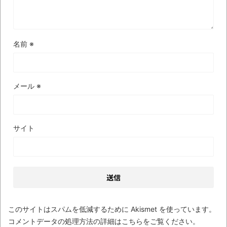
ナチスドイツは何故バルバロッサ作戦とか
いう無茶に踏み切ってしまったのか
ブログお引越しのお知らせ
名前
※
まるで親子のような子猫とシェパード
【極画像】名古屋の地下鉄
wwwwwwwwwwww
メール
※
全方位青い芝包囲網すぎて色々見失う、新
しい仕事観
サイト
見ていると！悲しくなってしまう猫の画像
の数々！！
Powered by livedoor 相互RSS
このサイトはスパムを低減するために Akismet を使っています。
コメントデータの処理方法の詳細はこちらをご覧ください
。