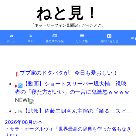
ねと見！
「ネットサーフィン見聞記」だったとこ。
ｗ
ホーム
RSS
甚之助の小屋
リンク集
お問い合わせ
ブブ家のドタバタが、今日も愛おしい！
【動画】ショートスリーパー堀大輔、視聴
者の「寝た方がいい」の一言に鬼激怒ｗｗｗｗ
NEW!
【悲報】佐藤二朗さん主演の「踊る」スピ
ンオフ作品、結局撮影中止が決定
2026年08月の本
wwwwwwwwwwww
NEW!
・サラ・オーグルヴィ『世界最高の辞典を作った名もなき
人びと