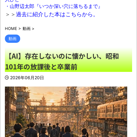
Z世代「遅刻した時に怒ってくる上司は無
・山野辺太郎『いつか深い穴に落ちるまで』
能。過ぎた事ネチネチ言っても前に進まない」
＞＞
過去に紹介した本はこちらから。
NEW!
HOME
>
動画
>
人生終わってる派遣社員だけどこれからど
う生きていくべきかな？
NEW!
動画
「アニソンで全力で盆踊りして盛り上がる
【AI】存在しないのに懐かしい、昭和
日本人たち。伝統もオタクもこの熱量、素晴ら
101年の放課後と卒業前
しい」→女さんブチギレ「これを見て『日本の
品格が落ちた』と思いました」
NEW!
2026年06月20日
【画像】日本って45年前から変わらないん
だなｗｗｗｗｗ
NEW!
【動画】大分の海岸沿いにある「県道635号
線」は…天気が荒れると地獄と化す
NEW!
08/09NEWS!! 及川光博56歳、結婚を発表
とか 甲子園の女性審判、大誤審で炎上とか