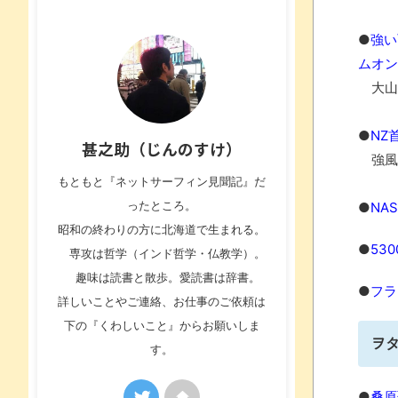
●
強い
ムオン
大山
●
NZ
甚之助（じんのすけ）
強風
もともと『ネットサーフィン見聞記』だ
ったところ。
●
NA
昭和の終わりの方に北海道で生まれる。
●
53
専攻は哲学（インド哲学・仏教学）。
趣味は読書と散歩。愛読書は辞書。
●
フラ
詳しいことやご連絡、お仕事のご依頼は
下の『くわしいこと』からお願いしま
ヲ
す。
●
桑原