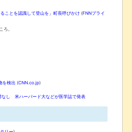
あることを認識して登山を」町長呼びかけ
(
FNNプライ
ころ。
物を検出
(
CNN.co.jp
)
響なし 米ハーバード大などが医学誌で発表
タリー
)