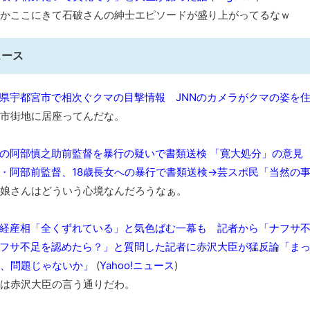
8月26日にリメイク完結編「FF7リベレーション」の新映像が公開！欧
かここにきて石破さんの紳士エピソードが盛り上がってるなｗ
凡庸な悪
お前らの身体の悩み教えてくれ
ュース
「アメリカのヤンキーがアジア人にケンカを売った結果ｗｗｗ」
【読書感想】山野辺太郎『いつか深い穴に落ちるまで』
県宇都宮市で相次ぐクマの目撃情報 JNNのカメラがクマの姿を
映画ちいかわ観に行ったので感想を書きます(若干ネタバレあり) 26/
市街地に居座ってんだな。
マケイン9巻＆アニメ公式ガイド感想
独学で挑んだ2026年二級建築士学科試験結果速報（仮）
の阿部慎之助前監督を暴行の疑いで書類送検 「寛大処分」の意見
体験談：仕事で同じビルの中に入っているグループ会社の嫁子 [
・阿部前監督、18歳長女への暴行で書類送検→芸スポ民「当然の
葉月つばさちゃん、昔から見てるんだけどかなりお姉さんになっ
娘さんはどういう心境なんだろうなぁ。
壊れたエアコンと歌えないボク
バージョンアップ情報更新 AOMEI Backupper Standard 8.3
経産相「全くずれている」と気色ばむ一幕も 記者から「ナフサ
フサ不足を認めたら？」と質問した記者に赤沢大臣が猛反論「ま
高嶋ちさ子、ダウン症の姉が暴行事件！事件の一部始終と衝撃の
、問題じゃないか」
(
Yahoo!ニュース
)
【呆然】北海道旅行ワイ「ウニイクラ丼特盛で食うぞ！！！うお
･････････････････････････････
は赤沢大臣の言う通りだわ。
【動画】カニ、ちょっかい出してきた陰にブチギレ