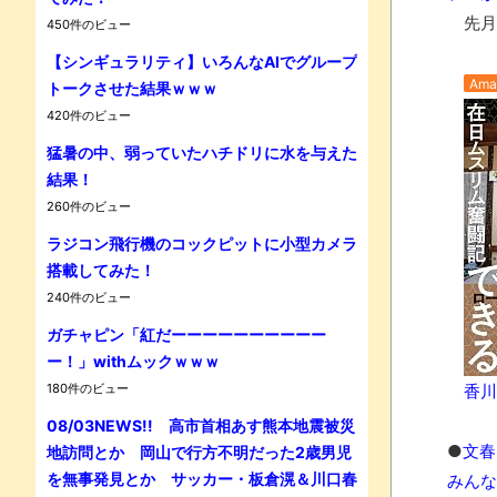
先月
450件のビュー
【シンギュラリティ】いろんなAIでグループ
Ama
トークさせた結果ｗｗｗ
420件のビュー
Powe
猛暑の中、弱っていたハチドリに水を与えた
結果！
260件のビュー
ラジコン飛行機のコックピットに小型カメラ
搭載してみた！
240件のビュー
ガチャピン「紅だーーーーーーーーーー
ー！」withムックｗｗｗ
180件のビュー
香川
08/03NEWS!! 高市首相あす熊本地震被災
●
文春
地訪問とか 岡山で行方不明だった2歳男児
を無事発見とか サッカー・板倉滉＆川口春
みんな