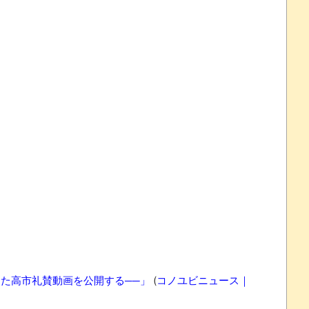
た高市礼賛動画を公開する──」
(
コノユビニュース｜