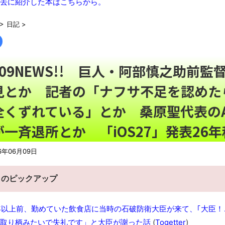
去に紹介した本はこちらから。
「いったい何があった…」8月7日に“重大告知”を予告していた
>
日記
>
【動画】移民受け入れ派のパヨおば、自分の家に来られたら全力
シカ「ヒマワリ全部喰った」 郡山布引風の高原まつり中止
NEW
【悲報】「THE NORTH FACE」の人気が低下
NEW!
6/09NEWS!! 巨人・阿部慎之助前
最近Amazonの配送遅くない？
NEW!
見とか 記者の「ナフサ不足を認めた
レトロパソコンに勝手移植の「ギャラガ」「ボスコニアン」「ム
凄い。
NEW!
全くずれている」とか 桑原聖代表のArt
キュウリって中華スープにすると良い出汁が出てめっちゃ美
ピ」いろいろ
NEW!
が一斉退所とか 「iOS27」発表26
【戸塚ヨットスクール】「心あるメディアもいる」と反論する
6年06月09日
【動画】タイのティパンコーン王子が日本人女性とデートか？
N
まっぷたつに…日本レトロゲーム協会がゲームソフトCDの劣化
日のピックアップ
別にどこの誰が一日何時間睡眠だろうがどうでもいいじゃないで
ナナフシモドキと公園へ
年以上前、勤めていた飲食店に当時の石破防衛大臣が来て、｢大臣！
「ぞわっとした…」カルディで売っているコーヒーのパッケージが
取り柄みたいで失礼です」と大臣が謝った話
(
Togetter
)