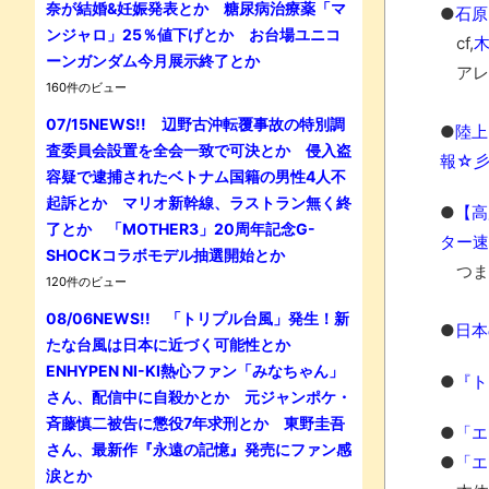
奈が結婚&妊娠発表とか 糖尿病治療薬「マ
●
石原
ンジャロ」25％値下げとか お台場ユニコ
cf,
ーンガンダム今月展示終了とか
アレ
160件のビュー
07/15NEWS!! 辺野古沖転覆事故の特別調
●
陸上
査委員会設置を全会一致で可決とか 侵入盗
報☆
容疑で逮捕されたベトナム国籍の男性4人不
起訴とか マリオ新幹線、ラストラン無く終
●
【高
了とか 「MOTHER3」20周年記念G-
ター速
SHOCKコラボモデル抽選開始とか
つま
120件のビュー
08/06NEWS!! 「トリプル台風」発生！新
●
日本
たな台風は日本に近づく可能性とか
ENHYPEN NI-KI熱心ファン「みなちゃん」
●
『ト
さん、配信中に自殺かとか 元ジャンポケ・
斉藤慎二被告に懲役7年求刑とか 東野圭吾
●
「エ
さん、最新作『永遠の記憶』発売にファン感
●
「エ
涙とか