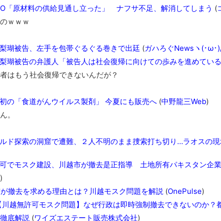
TO「原材料の供給見通し立った」 ナフサ不足、解消してしまう
(
長野県のなめこのデカさが規格外だったｗｗ
のｗｗｗ
新装版「ご冗談でしょう、ファインマンさん（上）（下）」発売
【画像】整形で2400万円超えの美女、水着グラビアに挑戦
梨瑚被告、左手を包帯ぐるぐる巻きで出廷
(
ガハろぐNewsヽ(･ω･)/
歴ログは10周年ですがnoteに引っ越します
梨瑚被告の弁護人「被告人は社会復帰に向けての歩みを進めてい
進撃の巨人シーズン7 ファイナルシーズンの感想
者はもう社会復帰できないんだが？
TBS「マツコの知らない世界」スタグル特集でほとんど紹介さ
時代の流れ
初の「食道がんウイルス製剤」 今夏にも販売へ
(
中野龍三Web
)
【衝撃】道志村の骨や服、沢の上流から流されてきた可能性・・
ん。
オーストラリアの男性飛行家 太平洋横断飛行
ルド探索の洞窟で遭難、２人不明のまま捜索打ち切り…ラオスの現
【中国】パトカーの前で好演技www当たり屋やお煽り運転など
「ム、ムリです・・・」メガネ美人ナースに入院中のオレのオナ
可でモスク建設、川越市が撤去是正指導 土地所有パキスタン企
「ム、ムリです・・・」メガネ美人ナースに入院中のオレのオナ
)
ナチスドイツは何故バルバロッサ作戦とかいう無茶に踏み切って
市が撤去を求める理由とは？川越モスク問題を解説
(
OnePulse
)
ブログお引越しのお知らせ
【川越無許可モスク問題】なぜ行政は即時強制撤去できないのか？都
まるで親子のような子猫とシェパード
徹底解説
(
ワイズエステート販売株式会社
)