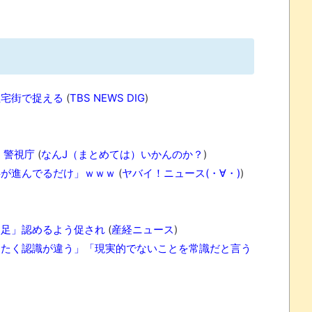
州gamescom 2026にて
 ほか
住宅街で捉える
(
TBS NEWS DIG
)
07/25
 警視庁
(
なんJ（まとめては）いかんのか？
)
ほのぼの]
事が進んでるだけ」ｗｗｗ
(
ヤバイ！ニュース(・∀・)
)
たね
.0 などバージョンアップ
不足」認めるよう促され
(
産経ニュース
)
ったく認識が違う」「現実的でないことを常識だと言う
結末
おおおおおおお！！！！！」→結