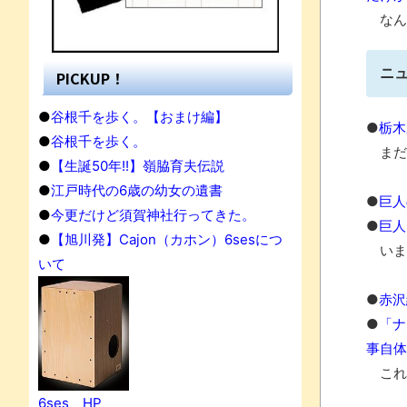
なん
ニ
PICKUP！
●
谷根千を歩く。【おまけ編】
●
栃木
●
谷根千を歩く。
まだ
●
【生誕50年!!】嶺脇育夫伝説
●
江戸時代の6歳の幼女の遺書
●
巨人
●
今更だけど須賀神社行ってきた。
●
巨人
●
【旭川発】Cajon（カホン）6sesにつ
いま
いて
●
赤沢
●
「ナ
事自体
果
これ
6ses HP