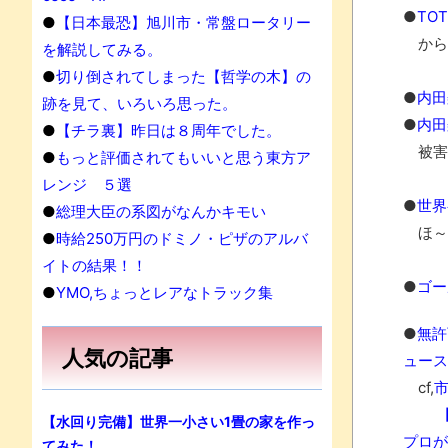
●
TO
●
【日本最恐】旭川市・常盤ロータリー
から
を解説してみる。
●
切り倒されてしまった【哲学の木】の
●
内田
跡を見て、いろいろ思った。
●
内田
●
【チラ裏】昨日は８周年でした。
被害
●
もっと評価されてもいいと思う東方ア
レンジ ５選
●
世界
●
総理大臣の系図がなんかキモい
ほ～
●
時給250万円のドミノ・ピザのアルバ
イトの結果！！
●
ゴー
●
YMO,ちょっとレアなトラック集
●
無許
人気の記事
ュース
cf,
【水回り完備】世界一小さい1畳の家を作っ
プロが
てみた！