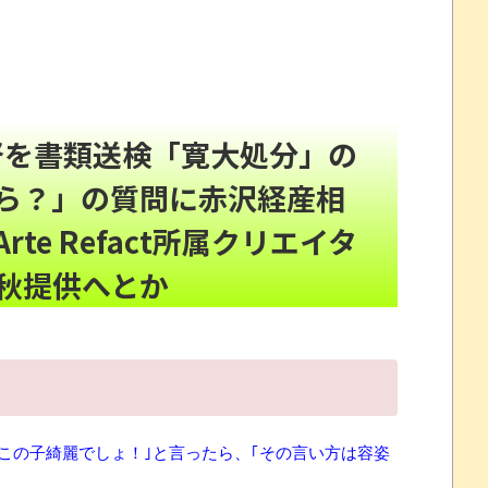
パチ屋の答え合わせが酷すぎるｗｗ
NEW!
で拒否るｗｗｗｗｗｗｗｗｗｗ
NEW!
!
監督を書類送検「寛大処分」の
ら？」の質問に赤沢経産相
ーンパトロール」「1942」「タイムパイロット」が
e Refact所属クリエイタ
味いんですよ→味噌汁や炒め物など、「きゅうりレシ
年秋提供へとか
マスコミに公開説教する戸塚宏元校長！
NEW!
EW!
について問題提起 他
すか
この子綺麗でしょ！｣と言ったら、｢その言い方は容姿
“一瞬怖い”と話題にwwww