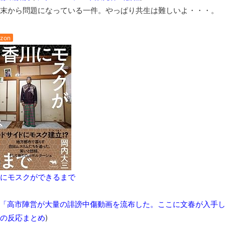
【極画像】名古屋の地下鉄wwwwwwwwwwww
末から問題になっている一件。やっぱり共生は難しいよ・・・。
全方位青い芝包囲網すぎて色々見失う、新しい仕事観
見ていると！悲しくなってしまう猫の画像の数々！！
zon
red by livedoor 相互RSS
にモスクができるまで
「高市陣営が大量の誹謗中傷動画を流布した。ここに文春が入手し
の反応まとめ
)