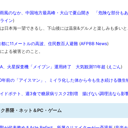
雨風のなか、中国地方最高峰・大山で夏山開き 「危険な部分も
ライン
)
は日本海一望できるし、下山後には温泉&グルメと楽しみも多いと
首都に11メートルの高波、住民数百人避難
(
AFPBB News
)
による被害とのこと。
SA、火星探査機「メイブン」運用終了 大気観測11年超
(
えごん
)
00年前の「アイスマン」、ミイラ化した体から今も生き続ける微生
イドポテト、週3食で糖尿病リスク2割増 揚げない調理法なら影
タク界隈・ネット＆PC・ゲーム
聖が代表務めるArte Refact、所属クリエイターが一斉退所
(
音楽ナ