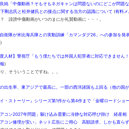
良純「中傷動画？そもそもネガキャンは問題ないのにどこが問題な
木下剛志氏と松井健氏との接点に関する当方の認識について
(
有料メ
？ 誹謗中傷動画がいつのまにか礼賛動画に・・・。
自衛隊が米比海兵隊との実動訓練「カマンダグ26」への参加を発表
彡
)
度人材】警視庁「もう僕たちでは外国人犯罪者に対応できません！”イ
報
)
り、そういうことですね。。。
の出生率、東アジアで最高に。一部の西洋諸国も上回る（他の国
イ・ストーリー』シリーズ第1作から第4作まで「金曜ロードショー
アコン2027年問題」駆け込み需要に冷静な対応呼び掛け 経産相
アコン修理が安い」ネット広告にご用心 高額請求、しかも直らず