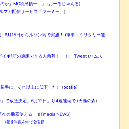
のか」MC羽鳥慎一「」
(
おーるじゃんる
)
ルマガ配信サービス「フーミー」
)
…6月15日からルソン島で実施！
(
軍事・ミリタリー速
ボ語”の通訳できる人急募！！！」 Tweet
(
ハムス
が勝手に、それ以上に低下した）
(
posfie
)
」で放送決定。6月12日より4週連続で
(
天涯の森
)
「今の機器使える」
(
ITmedia NEWS
)
 相談件数4年で2倍超