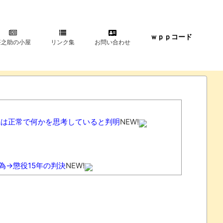
ｗｐｐコード
甚之助の小屋
リンク集
お問い合わせ
識は正常で何かを思考していると判明
NEW!
為→懲役15年の判決
NEW!
EW!
『ちょんまげ小僧』さん、とんでもないことになっていた