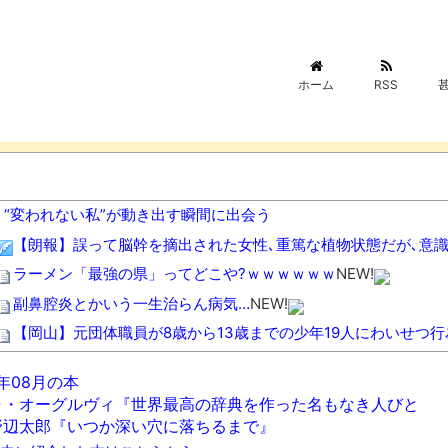
ホーム
RSS
“変われない私”が動き出す瞬間に出会う
【朗報】誤って脳幹を摘出された女性､重篤な植物状態だが､意
ラーメン「最強の県」ってどこや?ｗｗｗｗｗｗ
NEW!
副鼻腔炎とかいう一生治らん病気…
NEW!
【岡山】元団体職員が8歳から13歳までの少年19人にわいせつ行
【悲報】X「アスペの検査した結果wwwwwwwww」
NEW!
6年08月の本
【動画】ラッキースケベにニヤニヤが止まらない男ｗｗｗｗｗ
N
ラ・オーグルヴィ『世界最高の辞典を作った名もなき人びと
数年前に「ひき肉です！」で一世を風靡した人気YouTuber
野辺太郎『いつか深い穴に落ちるまで』
EW!