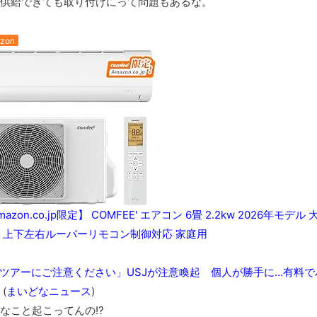
供給できても取り付けにって問題もあるな。
zon
zon.co.jp限定】 COMFEE' エアコン 6畳 2.2kw 2026年
 上下左右ルーバーリモコン制御対応 家庭用
ツアーにご注意ください」USJが注意喚起 個人が勝手に…有料
(
まいどなニュース
)
こと起こってんの!?