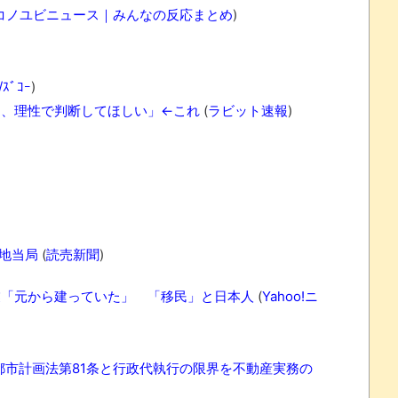
コノユビニュース｜みんなの反応まとめ
)
ｽﾞｺｰ
)
る、理性で判断してほしい」←これ
(
ラビット速報
)
れなかったJリーグ…ならば自分たちで紹介だ！
・・・・・・・
地当局
(
読売新聞
)
盛りだくさん
サポ懇願したら・・・
業「元から建っていた」 「移民」と日本人
(
Yahoo!ニ
サポ懇願したら・・・
しまったのか
市計画法第81条と行政代執行の限界を不動産実務の