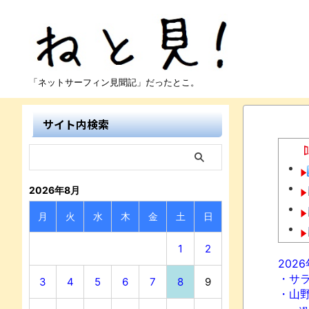
「ネットサーフィン見聞記」だったとこ。
サイト内検索
2026年8月
月
火
水
木
金
土
日
1
2
202
・サ
3
4
5
6
7
8
9
・山
N