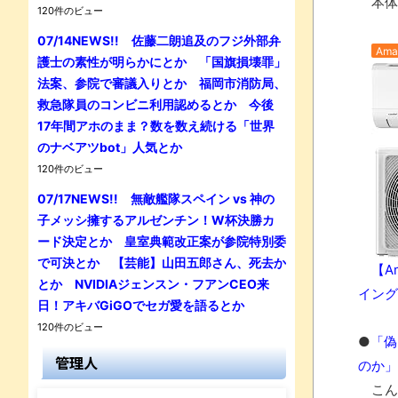
本体
120件のビュー
07/14NEWS!! 佐藤二朗追及のフジ外部弁
Ama
護士の素性が明らかにとか 「国旗損壊罪」
法案、参院で審議入りとか 福岡市消防局、
救急隊員のコンビニ利用認めるとか 今後
17年間アホのまま？数を数え続ける「世界
のナベアツbot」人気とか
120件のビュー
07/17NEWS!! 無敵艦隊スペイン vs 神の
子メッシ擁するアルゼンチン！W杯決勝カ
ード決定とか 皇室典範改正案が参院特別委
で可決とか 【芸能】山田五郎さん、死去か
【Ama
とか NVIDIAジェンスン・フアンCEO来
イング
日！アキバGiGOでセガ愛を語るとか
120件のビュー
●
「偽
管理人
のか」
こんな