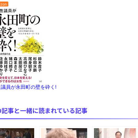
zon
全方位青い芝包囲網すぎて色々見失う、新しい仕事観
見ていると！悲しくなってしまう猫の画像の数々！！
red by livedoor 相互RSS
議員が永田町の壁を砕く!
の記事と一緒に読まれている記事