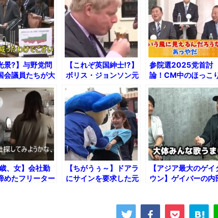
光景?】与野党問
【これぞ英国紳士!?】
参院選2025党首討
国会議員たちが大
ボリス・ジョンソン元
論！CM中のほっこ
面目に話しを聞い
首相の面白すぎた瞬間
トークｗｗｗ
風景【大門みきし
まとめｗ
】
4歳、女】会社勤
【ちがうぅ～】ドアラ
【アジア最大のゲイ
諦めたフリーター
にサインを要求した元
ウン】ゲイバーの内
ーニングルーティ
なつリーダーの末路ｗ
事情と新宿二丁目の
き方！