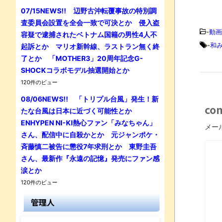
07/15NEWS!! 辺野古沖転覆事故の特別調
査委員会設置を全会一致で可決とか 侵入盗
-
動画
容疑で逮捕されたベトナム国籍の男性4人不
-
和
起訴とか マリオ新幹線、ラストラン無く終
了とか 「MOTHER3」20周年記念G-
SHOCKコラボモデル抽選開始とか
120件のビュー
08/06NEWS!! 「トリプル台風」発生！新
co
たな台風は日本に近づく可能性とか
ENHYPEN NI-KI熱心ファン「みなちゃん」
メー
さん、配信中に自殺かとか 元ジャンポケ・
斉藤慎二被告に懲役7年求刑とか 東野圭吾
さん、最新作『永遠の記憶』発売にファン感
涙とか
120件のビュー
管理人