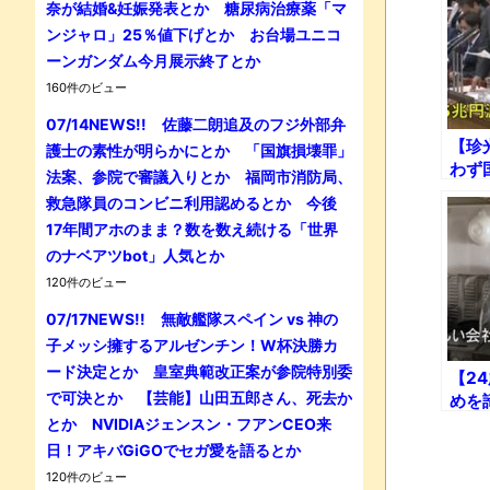
奈が結婚&妊娠発表とか 糖尿病治療薬「マ
ンジャロ」25％値下げとか お台場ユニコ
ーンガンダム今月展示終了とか
160件のビュー
07/14NEWS!! 佐藤二朗追及のフジ外部弁
【珍
護士の素性が明らかにとか 「国旗損壊罪」
わず
法案、参院で審議入りとか 福岡市消防局、
変真
救急隊員のコンビニ利用認めるとか 今後
てる
17年間アホのまま？数を数え続ける「世界
議員
のナベアツbot」人気とか
120件のビュー
07/17NEWS!! 無敵艦隊スペイン vs 神の
子メッシ擁するアルゼンチン！W杯決勝カ
ード決定とか 皇室典範改正案が参院特別委
【2
で可決とか 【芸能】山田五郎さん、死去か
めを
のモ
とか NVIDIAジェンスン・フアンCEO来
ン
日！アキバGiGOでセガ愛を語るとか
120件のビュー