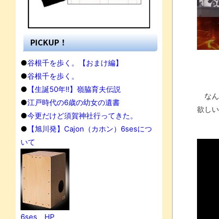
PICKUP！
●
谷根千を歩く。【おまけ編】
●
谷根千を歩く。
●
【生誕50年!!】嶺脇育夫伝説
なん
●
江戸時代の6歳の幼女の遺書
欲しい
●
今更だけど須賀神社行ってきた。
●
【旭川発】Cajon（カホン）6sesにつ
いて
果
6ses HP