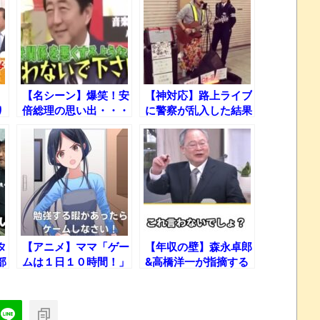
【名シーン】爆笑！安
【神対応】路上ライブ
り
倍総理の思い出・・・
に警察が乱入した結果
ｗ
タ
【アニメ】ママ「ゲー
【年収の壁】森永卓郎
部
ムは１日１０時間！」
&高橋洋一が指摘する
歩
「財務省」が隠し続け
る真実とは？【国民民
主党】