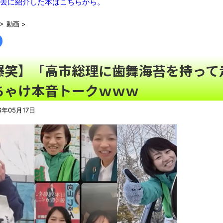
【画像】あのちゃん、なんか別人になる
NEW!
去に紹介した本はこちらから。
【悲報】女がドン引きするほど嫌いな趣味ワースト5，発表され
>
動画
>
元ジャンポケ斉藤被告、ガチでぶっ壊れてしまう
NEW!
「これはレジェンド…」あるX民の暗室から発掘されたというノ
【相撲】日本で唯一！「鬢付け油」をつくる職人の世界！
NEW!
爆笑】「高市総理に歯舞海苔を持って
【珍事】サッカーの試合が原因で交通事故が起きてしまう。
NEW
ちゃけ本音トークｗｗｗ
シカ「全部喰った」 祭り中止
【最終日】「一勝千金 6」「MAJOR 2nd（32）」「球詠 1
6年05月17日
ール アツいスポーツ漫画】
翻訳によると「怒った子どもが我慢に我慢して放った究極の技 
わずか３センチ！ 極小カブトムシ発見
【衝撃】韓国で売っている目覚まし時計のデザインが悪夢すぎる
まっぷたつに…日本レトロゲーム協会がゲームソフトCDの劣化
別にどこの誰が一日何時間睡眠だろうがどうでもいいじゃないで
8月26日にリメイク完結編「FF7リベレーション」の新映像が公開！欧