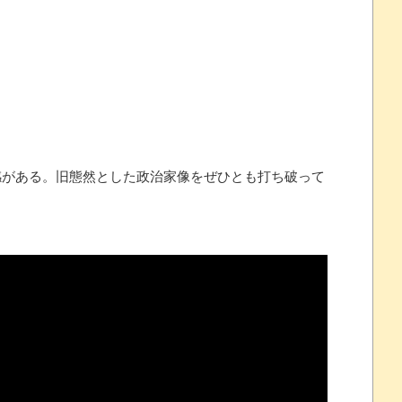
 ほか
07/25
がある。旧態然とした政治家像をぜひとも打ち破って
ほのぼの]
たね
.0 などバージョンアップ
結末
おおおおおおお！！！！！」→結