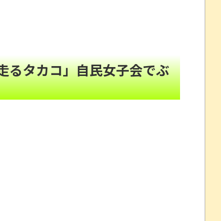
る
NEW!
ベルティグッズが昭和すぎるｗｗｗ
NEW!
走るタカコ」自民女子会でぶ
!
9」ほか、最新巻も50％還元！【Amazonマンガ毎週末セ
これだけは使いたくなかったのに・・・」とのこと。
www
について問題提起 他
すか
州gamescom 2026にて