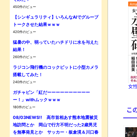
Ama
450件のビュー
【シンギュラリティ】いろんなAIでグループ
トークさせた結果ｗｗｗ
Powe
420件のビュー
猛暑の中、弱っていたハチドリに水を与えた
結果！
260件のビュー
ラジコン飛行機のコックピットに小型カメラ
搭載してみた！
240件のビュー
女性
ガチャピン「紅だーーーーーーーーーー
ー！」withムックｗｗｗ
180件のビュー
こ
08/03NEWS!! 高市首相あす熊本地震被災
地訪問とか 岡山で行方不明だった2歳男児
を無事発見とか サッカー・板倉滉＆川口春