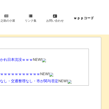
ｗｐｐコード
甚之助の小屋
リンク集
お問い合わせ
かれ日本沈没ｗｗｗ
NEW!
ｗｗｗｗｗｗｗｗｗｗｗ
NEW!
なし・交通整理なし・市が関与否定
NEW!
1000ページもの法解釈書を読んだ」
NEW!
にも入れないヤツは運転すんなよ」
NEW!
」←強権国家でも止められないのかよ
NEW!