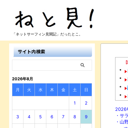
「ネットサーフィン見聞記」だったとこ。
サイト内検索
2026年8月
月
火
水
木
金
土
日
1
2
202
・サ
3
4
5
6
7
8
9
・山