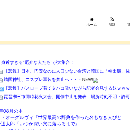
ホーム
RSS
身近すぎる“厄介な人たち”が大集合！
【悲報】日本、円安なのに人口少ない台湾と韓国に「輸出額」抜
靖国神社、コスプレ軍装を禁止へ・・・
NEW!
【悲報】バスローブ着てタバコ吸いながら記者会見する奴ｗｗｗ
琵琶湖三市同時花火大会、開催中止を発表 場所時刻不明・許可
警視庁の担当者「飯塚幸三を逮捕しなくていい理由を考えるために
6年08月の本
カズレーザー、車の任意保険を巡り持論「強制しろよ！」「保険
ラ・オーグルヴィ『世界最高の辞典を作った名もなき人びと
日本韓国台湾「少子化です」←わかる 中国北朝鮮「少子化です
野辺太郎『いつか深い穴に落ちるまで』