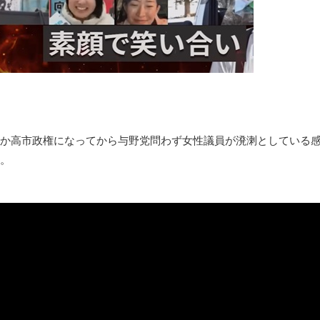
凡庸な悪
お前らの身体の悩み教えてくれ
「アメリカのヤンキーがアジア人にケンカを売った結果ｗｗｗ」
【読書感想】山野辺太郎『いつか深い穴に落ちるまで』
映画ちいかわ観に行ったので感想を書きます(若干ネタバレあり) 26/
マケイン9巻＆アニメ公式ガイド感想
独学で挑んだ2026年二級建築士学科試験結果速報（仮）
か高市政権になってから与野党問わず女性議員が溌溂としている感
体験談：仕事で同じビルの中に入っているグループ会社の嫁子 [
。
葉月つばさちゃん、昔から見てるんだけどかなりお姉さんになっ
壊れたエアコンと歌えないボク
バージョンアップ情報更新 AOMEI Backupper Standard 8.3
高嶋ちさ子、ダウン症の姉が暴行事件！事件の一部始終と衝撃の
【呆然】北海道旅行ワイ「ウニイクラ丼特盛で食うぞ！！！うお
･････････････････････････････
【動画】カニ、ちょっかい出してきた陰にブチギレ
長野県のなめこのデカさが規格外だったｗｗ