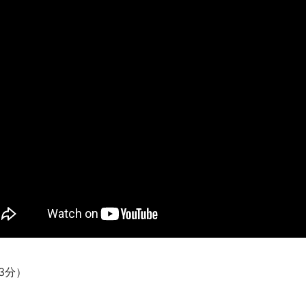
新装版「ご冗談でしょう、ファインマンさん（上）（下）」発売
【画像】整形で2400万円超えの美女、水着グラビアに挑戦
歴ログは10周年ですがnoteに引っ越します
進撃の巨人シーズン7 ファイナルシーズンの感想
TBS「マツコの知らない世界」スタグル特集でほとんど紹介さ
時代の流れ
【衝撃】道志村の骨や服、沢の上流から流されてきた可能性・・
オーストラリアの男性飛行家 太平洋横断飛行
【中国】パトカーの前で好演技www当たり屋やお煽り運転など
「ム、ムリです・・・」メガネ美人ナースに入院中のオレのオナ
「ム、ムリです・・・」メガネ美人ナースに入院中のオレのオナ
ナチスドイツは何故バルバロッサ作戦とかいう無茶に踏み切って
ブログお引越しのお知らせ
3分）
まるで親子のような子猫とシェパード
【極画像】名古屋の地下鉄wwwwwwwwwwww