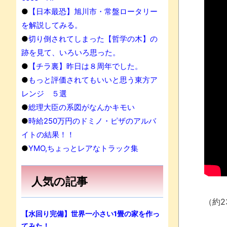
●
【日本最恐】旭川市・常盤ロータリー
を解説してみる。
●
切り倒されてしまった【哲学の木】の
跡を見て、いろいろ思った。
●
【チラ裏】昨日は８周年でした。
●
もっと評価されてもいいと思う東方ア
レンジ ５選
●
総理大臣の系図がなんかキモい
●
時給250万円のドミノ・ピザのアルバ
イトの結果！！
●
YMO,ちょっとレアなトラック集
人気の記事
（約2
【水回り完備】世界一小さい1畳の家を作っ
てみた！