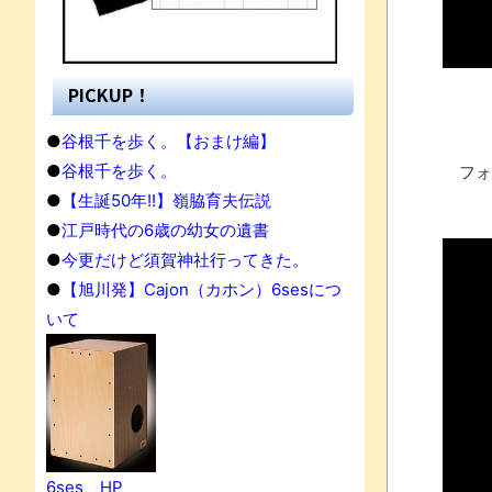
PICKUP！
●
谷根千を歩く。【おまけ編】
●
谷根千を歩く。
フォ
●
【生誕50年!!】嶺脇育夫伝説
●
江戸時代の6歳の幼女の遺書
●
今更だけど須賀神社行ってきた。
●
【旭川発】Cajon（カホン）6sesにつ
いて
果
6ses HP