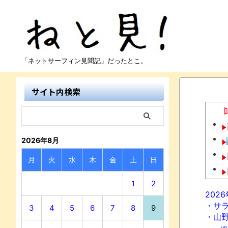
「ネットサーフィン見聞記」だったとこ。
サイト内検索
2026年8月
月
火
水
木
金
土
日
1
2
202
・サ
3
4
5
6
7
8
9
・山