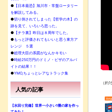
●
【日本最恐】旭川市・常盤ロータリー
を解説してみる。
●
切り倒されてしまった【哲学の木】の
跡を見て、いろいろ思った。
●
【チラ裏】昨日は８周年でした。
●
もっと評価されてもいいと思う東方ア
レンジ ５選
●
総理大臣の系図がなんかキモい
●
時給250万円のドミノ・ピザのアルバ
イトの結果！！
●
YMO,ちょっとレアなトラック集
（約1
人気の記事
Ama
【水回り完備】世界一小さい1畳の家を作っ
てみた！