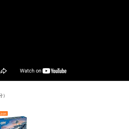
長野県のなめこのデカさが規格外だったｗｗ
新装版「ご冗談でしょう、ファインマンさん（上）（下）」発売
【画像】整形で2400万円超えの美女、水着グラビアに挑戦
歴ログは10周年ですがnoteに引っ越します
進撃の巨人シーズン7 ファイナルシーズンの感想
TBS「マツコの知らない世界」スタグル特集でほとんど紹介さ
時代の流れ
【衝撃】道志村の骨や服、沢の上流から流されてきた可能性・・
オーストラリアの男性飛行家 太平洋横断飛行
【中国】パトカーの前で好演技www当たり屋やお煽り運転など
「ム、ムリです・・・」メガネ美人ナースに入院中のオレのオナ
分）
「ム、ムリです・・・」メガネ美人ナースに入院中のオレのオナ
ナチスドイツは何故バルバロッサ作戦とかいう無茶に踏み切って
zon
ブログお引越しのお知らせ
まるで親子のような子猫とシェパード