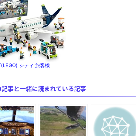
【極画像】名古屋の地下鉄wwwwwwwwwwww
全方位青い芝包囲網すぎて色々見失う、新しい仕事観
見ていると！悲しくなってしまう猫の画像の数々！！
red by livedoor 相互RSS
LEGO) シティ 旅客機
の記事と一緒に読まれている記事