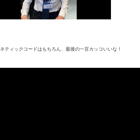
8月26日にリメイク完結編「FF7リベレーション」の新映像が公開！欧
凡庸な悪
お前らの身体の悩み教えてくれ
「アメリカのヤンキーがアジア人にケンカを売った結果ｗｗｗ」
【読書感想】山野辺太郎『いつか深い穴に落ちるまで』
映画ちいかわ観に行ったので感想を書きます(若干ネタバレあり) 26/
ネティックコードはもちろん、最後の一言カッコいいな！
マケイン9巻＆アニメ公式ガイド感想
独学で挑んだ2026年二級建築士学科試験結果速報（仮）
体験談：仕事で同じビルの中に入っているグループ会社の嫁子 [
葉月つばさちゃん、昔から見てるんだけどかなりお姉さんになっ
壊れたエアコンと歌えないボク
バージョンアップ情報更新 AOMEI Backupper Standard 8.3
高嶋ちさ子、ダウン症の姉が暴行事件！事件の一部始終と衝撃の
【呆然】北海道旅行ワイ「ウニイクラ丼特盛で食うぞ！！！うお
･････････････････････････････
【動画】カニ、ちょっかい出してきた陰にブチギレ