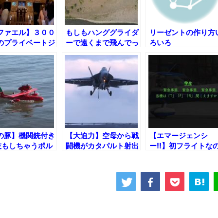
ファエル】３００
もしもハンググライダ
リーゼントの作り方
のプライベートジ
ーで遠くまで飛んでっ
ろいろ
ト操縦してみた！
た後、どうやって帰る
のか？
の豚】機関銃付き
【大迫力】空母から戦
【エマージェンシ
技もしちゃうポル
闘機がカタパルト射出
ー!!】初フライトな
ロッソが乗ってた
～ワイヤー着艦するま
に同乗する教官が意
機RC！
でのコックピットビュ
を失くしてしまった
ー
果!!【字幕付き】