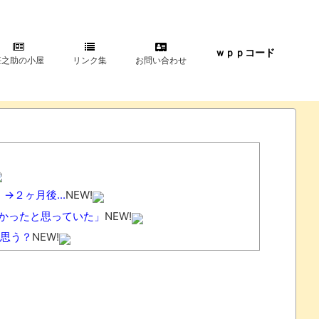
ｗｐｐコード
甚之助の小屋
リンク集
お問い合わせ
２ヶ月後...
NEW!
かったと思っていた」
NEW!
思う？
NEW!
う」なった・・・
NEW!
`）
NEW!