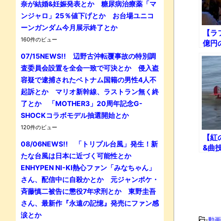
奈が結婚&妊娠発表とか 糖尿病治療薬「マ
ンジャロ」25％値下げとか お台場ユニコ
ーンガンダム今月展示終了とか
【ラ
160件のビュー
億円
ェッ
07/15NEWS!! 辺野古沖転覆事故の特別調
査委員会設置を全会一致で可決とか 侵入盗
容疑で逮捕されたベトナム国籍の男性4人不
起訴とか マリオ新幹線、ラストラン無く終
了とか 「MOTHER3」20周年記念G-
SHOCKコラボモデル抽選開始とか
120件のビュー
【紅
08/06NEWS!! 「トリプル台風」発生！新
&曲
たな台風は日本に近づく可能性とか
コ・
ENHYPEN NI-KI熱心ファン「みなちゃん」
飛行
さん、配信中に自殺かとか 元ジャンポケ・
斉藤慎二被告に懲役7年求刑とか 東野圭吾
さん、最新作『永遠の記憶』発売にファン感
涙とか
-
動画