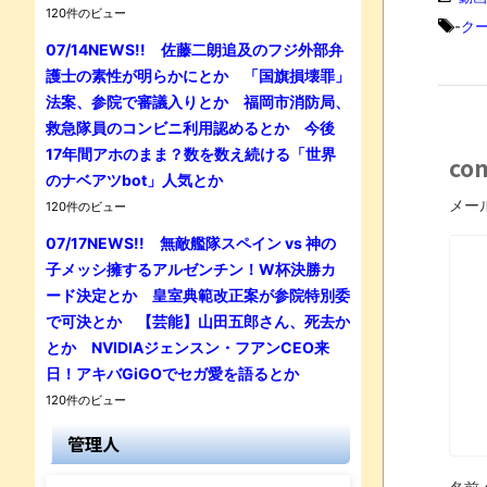
120件のビュー
-
ク
07/14NEWS!! 佐藤二朗追及のフジ外部弁
護士の素性が明らかにとか 「国旗損壊罪」
法案、参院で審議入りとか 福岡市消防局、
救急隊員のコンビニ利用認めるとか 今後
17年間アホのまま？数を数え続ける「世界
co
のナベアツbot」人気とか
メー
120件のビュー
07/17NEWS!! 無敵艦隊スペイン vs 神の
子メッシ擁するアルゼンチン！W杯決勝カ
ード決定とか 皇室典範改正案が参院特別委
で可決とか 【芸能】山田五郎さん、死去か
とか NVIDIAジェンスン・フアンCEO来
日！アキバGiGOでセガ愛を語るとか
120件のビュー
管理人