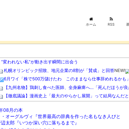
ホーム
RSS
“変われない私”が動き出す瞬間に出会う
札幌オリンピック招致、地元企業の8割が「賛成」と回答
NEW!
6月ワイ「株で500万儲けたわ このままなら仕事辞めれるかも」→
【九州名物】鶏刺し食べた医師、全身麻痺へ…「死んだほうが良
【徹底議論】漫画史上「最大のやらかし展開」って結局なんだと
【黒豆】なんだよこの漫画ｗｗｗ【注意】
NEW!
6年08月の本
【衝撃】ワイ、保険金2億円と遺産6000万円を相続したら「こ
ラ・オーグルヴィ『世界最高の辞典を作った名もなき人びと
【動画】DJI Neo2で釣りの自撮りをしようとした男の悲劇（ノ∇
野辺太郎『いつか深い穴に落ちるまで』