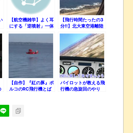
い
【航空機雑学】よく耳
【飛行時間たったの3
にする「逆噴射」一体
分!!】北大東空港離陸
どんな仕組みなの？
から南大東空港着陸ま
での一部始終ｗ
【自作】『紅の豚』ポ
パイロットが教える飛
の
ルコのRC飛行機とば
行機の急旋回のやり
識
してみた！
方！
結