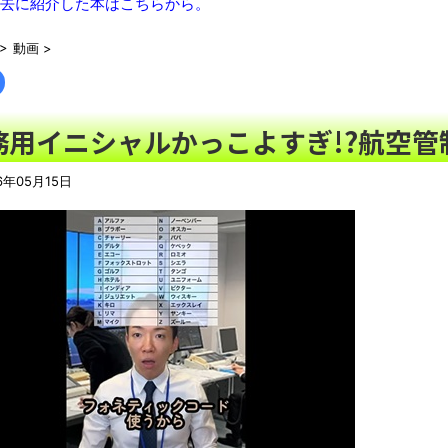
【朗報】Twitter(X)、転載やヘイターが暴れすぎて収益化が9/
去に紹介した本はこちらから。
非正規が給料上がらないのって当たり前じゃね
NEW!
>
動画
>
絵師「アナログ絵で独学でここまで成長しましたー！」→AIイ
終えようと思います」→しかし・・・
NEW!
【豪快】ある蕎麦屋の店頭サンプルが“誇張しすぎ”だと話題にｗ
務用イニシャルかっこよすぎ!?航空
【衝撃】韓国で売っている目覚まし時計のデザインが悪夢すぎる
元アイドル「CEOと寝たからセンターが取れた」 裏話を暴露
6年05月15日
話題のセクシーホラー『スパンキング除霊師』人妻霊の服が
ました」と現在はアプデ済み。ほか、8月09日の新着CGまとめ
NEW
シカ「ヒマワリ全部喰った」 郡山布引風の高原まつり中止
レトロパソコンに勝手移植の「ギャラガ」「ボスコニアン」「ム
凄い。
【戸塚ヨットスクール】「心あるメディアもいる」と反論する
まっぷたつに…日本レトロゲーム協会がゲームソフトCDの劣化
別にどこの誰が一日何時間睡眠だろうがどうでもいいじゃないで
ナナフシモドキと公園へ