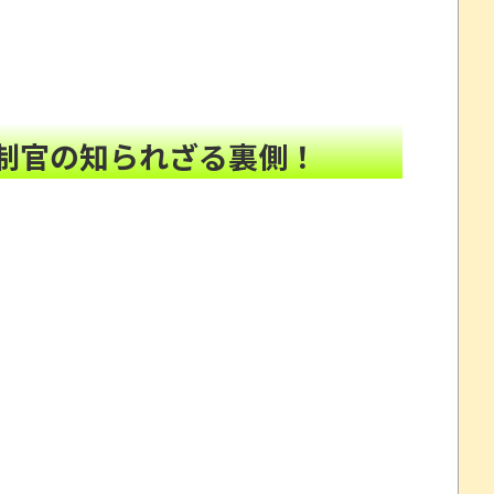
7に終わるｗｗｗｗｗ
NEW!
ラストだろと批判殺到→絵師「本日をもちまして全てを
ｗｗｗ
NEW!
管制官の知られざる裏側！
www
NEW!
してしまいアイドル業界騒然・・・
NEW!
消えるバグが発生「丸裸になる現象を泣きながら修正し
!
ーンパトロール」「1942」「タイムパイロット」が
マスコミに公開説教する戸塚宏元校長！
について問題提起 他
すか