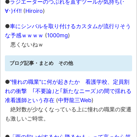
●
ラジエーターのつぶれを直すツールが気持ち(･
∀･)ｲｲ!!
(
Hiroiro
)
●
車にシンバルを取り付けるカスタムが流行りそう
な予感ｗｗｗｗ
(
1000mg
)
悪くないねｗ
ブログ記事・まとめ その他
●
“憧れの職業"に何が起きたか 看護学校、定員割
れの衝撃 ｢不要論｣と｢新たなニーズ｣の間で揺れる
准看護師という存在
(
中野龍三Web
)
絶対数が少なくなっている上に憧れの職業の変遷
も激しいご時世。
●
「雨の匂いがするから降るかも」って言ったら笑