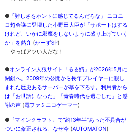
●
「難しさをホントに感じてるんだろな」 ニコニ
コ超会議に登壇した小野田大臣が「サポートはする
けれど、いかに邪魔をしないように盛り上げていく
か」を熱弁
(
かーずSP
)
やっぱアツい人だな！
●
オンライン人狼サイト「るる鯖」が2026年5月に
閉鎖へ。2009年の公開から長年プレイヤーに親し
まれた歴史あるサーバーが幕を下ろす。利用者から
は「お世話になった」「青春時代を過ごした」と感
謝の声
(
電ファミニコゲーマー
)
●
『マインクラフト』で"約13年半"あった不具合が
ついに修正される。なぜ今
(
AUTOMATON
)