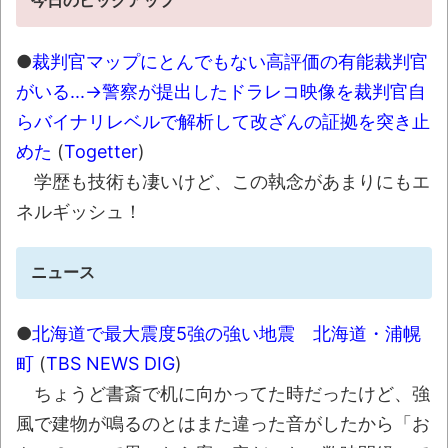
【悲報】日本の気候ぶっ壊れるｗｗｗｗｗ
今日のピックアップ
NEW!
●
裁判官マップにとんでもない高評価の有能裁判官
08/07NEWS!! 男女同室で「着替えられな
い」雑魚寝も…避難所めぐる格差とか れいわ
がいる...→警察が提出したドラレコ映像を裁判官自
新選組、「いのちの党」に改名とか 「週刊少
らバイナリレベルで解析して改ざんの証拠を突き止
年ジャンプ」発行部数が初の100万部割れと
めた
(
Togetter
)
か 「プチプチ」川上産業が「プチプチ株式会
学歴も技術も凄いけど、この執念があまりにもエ
社」に社名変更とか
NEW!
ネルギッシュ！
ウーバーイーツで月100万稼いで人生1発逆
転した男がこちら
NEW!
ニュース
【有能】政府「トラックはサービスエリア
利用有料化すればサボらず走るし流問題解決じ
●
北海道で最大震度5強の強い地震 北海道・浦幌
ゃね？」
町
(
TBS NEWS DIG
)
【描込】なんだよこの漫画ｗｗｗ【注意】
ちょうど書斎で机に向かってた時だったけど、強
風で建物が鳴るのとはまた違った音がしたから「お