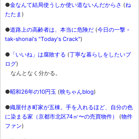
●
金なんて結局使うしか使い道ないんだからさ
(
ね
たたま
)
●
道路上の高齢者は、本当に危険だ
(
今日の一撃 -
tak-shonai's "Today's Crack"
)
●
「いいね」は腐敗する
(
丁寧な暮らしをしたいブ
ログ
)
なんとなく分かる。
●
昭和26年の10円玉
(
映ちゃんblog
)
●
織屋付き町家が五棟。手を入れるほど、自分の色
に染まる家（京都市北区74㎡〜の売買物件）
(
物件
ファン
)