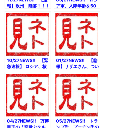
報】欧州 陥落！！！
ア軍、入隊年齢を50
とか 中3刺殺事件、
歳まで引き上げへと
被害者と犯人生徒が一
か 木村拓哉がジャニ
緒に写っている写真を
ーズ退所か？とか
入手とか 生田絵梨
『くまのプーさん』の
花“純白ドレス”の卒業
ホラー映画が制作進行
記念本表紙&タイトル
中とか
解禁とか
10/27NEWS!! 【緊
01/27NEWS!! 【悲
急速報】 ロシア、核
報】サザエさん、つい
ミサイル発射！とか
にスポンサーが1社に
【悲報】増税メガネの
なるとか 長野駅前殺
定額減税、年収600
傷事件、矢口雄資容疑
万円以上は対象外と
者（46）を逮捕と
か 2023ドラフト主
か 「誹謗中傷大国ニ
な指名漏れ選手一覧と
ッポン」トレンド入
か 近畿大、ウナギ完
り、自民・松川るいが
全養殖に成功とか
問題提起とか 【ホロ
ライブ】沙花叉クロヱ
04/27NEWS!! 万博
05/27NEWS!! トラ
卒業ライブとか
目玉の「空飛ぶクル
ンプ氏、プーチン氏の