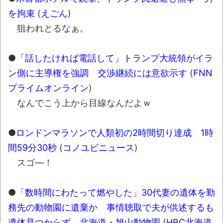
ュアなどが当たる記念くじが登場です
を拘束
(
えごん
)
狙われとるなぁ。
みんななんだかんだ言ってお金持ってんじ
ゃん
●
「話したければ電話して」トランプ大統領がイラ
「アメリカのヤンキーがアジア人にケンカ
ン側に主導権を強調 交渉継続には意欲示す
(
FNN
を売った結果ｗｗｗ」 ほか
プライムオンライン
)
【読書感想】山野辺太郎『いつか深い穴に
なんでこう上から目線なんだよｗ
落ちるまで』
映画ちいかわ観に行ったので感想を書きま
●
ロンドンマラソンで人類初の2時間切り達成 1時
す(若干ネタバレあり) 26/07/25
間59分30秒
(
コノユビニュース
)
マケイン9巻＆アニメ公式ガイド感想
スゴ―！
独学で挑んだ2026年二級建築士学科試験結
果速報（仮）
●
「数時間にわたって燃やした」30代妻の遺体を勤
体験談：仕事で同じビルの中に入っている
務先の動物園に遺棄か 事情聴取で夫が供述するも
グループ会社の嫁子 [ほのぼの]
遺体見つからず 北海道・旭山動物園
(
HBC北海道