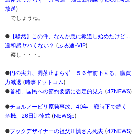
葉月つばさちゃん、昔から見てるんだけど
放送
)
かなりお姉さんになったね
でしょうね。
壊れたエアコンと歌えないボク
●
【騒然】この件、なんか急に報道し始めたけど…
バージョンアップ情報更新 AOMEI
違和感ヤバくない？
(
ぶる速-VIP
)
Backupper Standard 8.3.0 などバージョンア
ップ
察し・・・。
高嶋ちさ子、ダウン症の姉が暴行事件！事
●
円の実力、凋落止まらず ５６年前下回る、購買
件の一部始終と衝撃の結末
力減退
(
時事ドットコム
)
【呆然】北海道旅行ワイ「ウニイクラ丼特
●
首相、国民への節約要請に否定的見方
(
47NEWS
)
盛で食うぞ！！！うおおおおおおお
お！！！！！」→結
●
チョルノービリ原発事故、40年 戦時下で続く
果･････････････････････････････
危機、26日追悼式
(
NEWSjp
)
【動画】カニ、ちょっかい出してきた陰に
ブチギレ
●
ブックデザイナーの祖父江慎さん死去
(
47NEWS
)