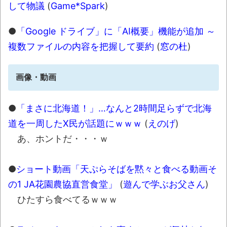
して物議
(
Game*Spark
)
●
「Google ドライブ」に「AI概要」機能が追加 ～
複数ファイルの内容を把握して要約
(
窓の杜
)
画像・動画
●
「まさに北海道！」…なんと2時間足らずで北海
道を一周したX民が話題にｗｗｗ
(
えのげ
)
あ、ホントだ・・・ｗ
●
ショート動画「天ぷらそばを黙々と食べる動画そ
の1 JA花園農協直営食堂」
(
遊んで学ぶお父さん
)
ひたすら食べてるｗｗｗ