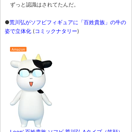
ずっと認識はされてたんだ。
●
荒川弘がソフビフィギュアに「百姓貴族」の牛の
姿で立体化
(
コミックナタリー
)
Amazon
Loop’ 百姓貴族 ソフビ 荒川弘 Aタイプ（笑顔）