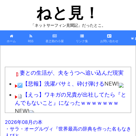
ねと見！
「ネットサーフィン見聞記」だったとこ。
ｗ
ホーム
RSS
甚之助の小屋
リンク集
お問い合わせ
妻との生活が、夫をうつへ追い込んだ現実
【悲報】洗濯バサミ、砕け弾ける
NEW!
【えっ】ワキガの兄貴が出社してたら『と
んでもないこと』になったｗｗｗｗｗｗｗ
NEW!
【悲報】週間少年ジャンプのグッズ(43億円
2026年08月の本
・サラ・オーグルヴィ『世界最高の辞典を作った名もなき
分)を注文し全てキャンセルした女を逮捕
NEW!
人びと