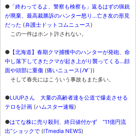
【極画像】名古屋の地下鉄
●
「終わってるよ、警察も検察も」返るはずの猟銃
wwwwwwwwwwww
が廃棄、最高裁勝訴のハンター怒り…亡き友の形見
全方位青い芝包囲網すぎて色々見失う、新
だった
(
弁護士ドットコムニュース
)
しい仕事観
この一件はホント許されない。
見ていると！悲しくなってしまう猫の画像
の数々！！
●
【北海道】春期クマ捕獲中のハンターが発砲、命
中し落下してきたクマが起き上がり襲ってくる…顔
Powered by livedoor 相互RSS
面や頭部に重傷
(
痛いニュース(ﾉ∀`)
)
そして春先にはこういう事故もまた多い。
●
LUUPさん 大量の高齢者達を公道で爆走させる
テロを計画
(
ハムスター速報
)
●
はてな株に売り殺到、終日値付かず “11億円流
出”ショックで
(
ITmedia NEWS
)