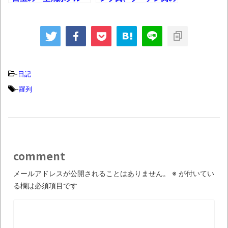
マ」、部品落下で飛行
行動「気にくわない」
中止とか トランプ氏
大規模空爆を非難と
とゼレンスキー氏、ロ
か 日テレ、8月15日
ーマ教皇の葬儀前に協
に「火垂るの墓」放送
議とか 「マンガ図書
とか 「博多の女性は
館Z」ついにサービス
きれい」国民民主の榛
再開とか 「ニコニコ
葉氏、演説でとか
-
日記
超会議2025」コスプ
「スイッチ2」
-
羅列
レ＆コンパニオンフォ
Amazon招待販売、5
トレポートとか
月26日にも当選メー
ル送信とか
comment
メールアドレスが公開されることはありません。
※
が付いてい
る欄は必須項目です