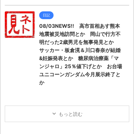
日記
08/03NEWS!! 高市首相あす熊本
地震被災地訪問とか 岡山で行方不
明だった2歳男児を無事発見とか
サッカー・板倉滉＆川口春奈が結婚
&妊娠発表とか 糖尿病治療薬「マ
ンジャロ」25％値下げとか お台場
ユニコーンガンダム今月展示終了と
か
もっと読む