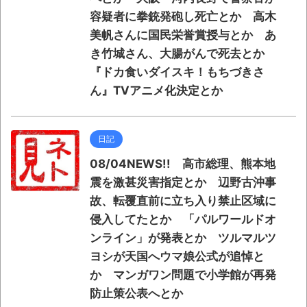
容疑者に拳銃発砲し死亡とか 高木
美帆さんに国民栄誉賞授与とか あ
き竹城さん、大腸がんで死去とか
『ドカ食いダイスキ！もちづきさ
ん』TVアニメ化決定とか
日記
08/04NEWS!! 高市総理、熊本地
震を激甚災害指定とか 辺野古沖事
故、転覆直前に立ち入り禁止区域に
侵入してたとか 「パルワールドオ
ンライン」が発表とか ツルマルツ
ヨシが天国へウマ娘公式が追悼と
か マンガワン問題で小学館が再発
防止策公表へとか