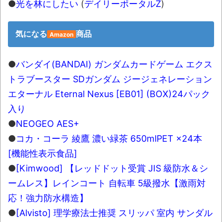
●
光を林にしたい
(
デイリーポータルZ
)
気になる
商品
Amazon
●
バンダイ(BANDAI) ガンダムカードゲーム エクス
トラブースター SDガンダム ジージェネレーション
エターナル Eternal Nexus [EB01] (BOX)24パック
入り
●
NEOGEO AES+
●
コカ・コーラ 綾鷹 濃い緑茶 650mlPET ×24本
[機能性表示食品]
●
[Kimwood] 【レッドドット受賞 JIS 級防水＆シ
ームレス】レインコート 自転車 5級撥水【激雨対
応！強力防水構造】
●
[Alvisto] 理学療法士推奨 スリッパ 室内 サンダル