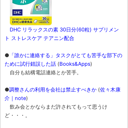
DHC リラックスの素 30日分(60粒) サプリメン
ト ストレスケア テアニン配合
●
「誰かに連絡する」タスクがとても苦手な部下の
ために試行錯誤した話
(
Books&Apps
)
自分も結構電話連絡とか苦手。
●
調整さんの利用を会社は禁止すべきか
(
佐々木康
介｜note
)
飲み会とかならまだ許されてもって思うけ
ど・・・。