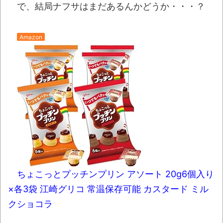
【衝撃】道志村の骨や服、沢の上流から流
で、結局ナフサはまだあるんかどうか・・・？
されてきた可能性・・・・・・・・・
オーストラリアの男性飛行家 太平洋横断
Amazon
飛行
【中国】パトカーの前で好演技www当たり
屋やお煽り運転など盛りだくさん
「ム、ムリです・・・」メガネ美人ナース
に入院中のオレのオナサポ懇願したら・・・
「ム、ムリです・・・」メガネ美人ナース
に入院中のオレのオナサポ懇願したら・・・
ナチスドイツは何故バルバロッサ作戦とか
いう無茶に踏み切ってしまったのか
ちょこっとプッチンプリン アソート 20g6個入り
ブログお引越しのお知らせ
×各3袋 江崎グリコ 常温保存可能 カスタード ミル
クショコラ
まるで親子のような子猫とシェパード