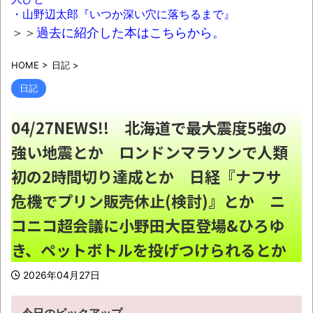
・山野辺太郎『いつか深い穴に落ちるまで』
【正論】女さん「男は尽くしてくれる女を
＞＞
過去に紹介した本はこちらから。
好きにならない」
NEW!
HOME
>
日記
>
世界の「変わった自動販売機」を貼ってい
日記
く【珍百景】
NEW!
【動画】ロシアの空挺兵、パラシュートが
04/27NEWS!! 北海道で最大震度5強の
開かずに墜落してしまう。
NEW!
強い地震とか ロンドンマラソンで人類
参政党・神谷代表、食料品消費減税を「天
初の2時間切り達成とか 日経『ナフサ
下の愚策だ」と痛烈批判！
NEW!
危機でプリン販売休止(検討)』とか ニ
「ぞわっとした…」カルディで売っているコ
コニコ超会議に小野田大臣登場&ひろゆ
ーヒーのパッケージが“一瞬怖い”と話題にｗｗ
ｗｗ
NEW!
き、ペットボトルを投げつけられるとか
【動画】熊本地震発生時の手術室の様子が
2026年04月27日
公開される
NEW!