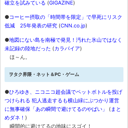
確立を試みている
(
GIGAZINE
)
●
コーヒー摂取の「時間帯を限定」で早死にリスク
低減 25年発表の研究
(
CNN.co.jp
)
●
地図にない島を南極で発見！汚れた氷山ではなく
未記録の陸地だった
(
カラパイア
)
ほ～ん。
ヲタク界隈・ネット＆PC・ゲーム
●
ひろゆき、ニコニコ超会議でペットボトルを投げ
つけられる 犯人逃走するも横山緑にぶつかり運営
に無事確保「あの瞬間で避けてるのやばい」
(
まと
めダネ！
)
瞬間的に避けてるの地味にスゴイ！