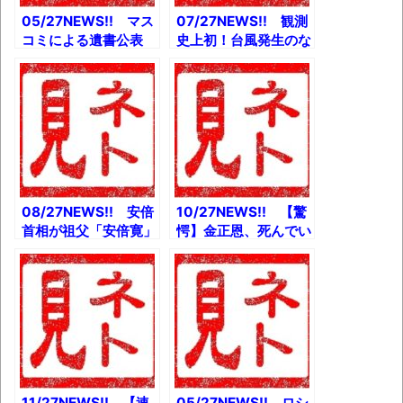
05/27NEWS!! マス
07/27NEWS!! 観測
コミによる遺書公表
史上初！台風発生のな
木村花さんの母「触れ
い7月とか 「24時間
ないでほしいと 泣い
テレビ」で志村けんさ
て頼んだ結果がこれで
ん物語とか 【水は天
すか」とか 中傷民ガ
敵】夏のレジャーに誘
チで逮捕へ 所属団体
わないで！薄毛男子の
｢法的措置を」とか
悲痛な叫びとか
08/27NEWS!! 安倍
10/27NEWS!! 【驚
首相が祖父「安倍寛」
愕】金正恩、死んでい
のことを口にしない理
たとか 眞子さん結婚
由とか 鼻の穴に入れ
会見で戦慄タネ明かし
て取れなくなった
ネットで「怖い」の声
LEGOパーツ2年後に
とか 【閲覧注意】小
無事出てくるとか
泉進次郎さん不審者に
Windows 95が25周
絡まれ神対応ｗとか
年にとか
11/27NEWS!! 【速
05/27NEWS!! ロシ