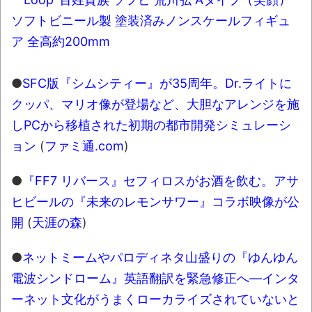
ソフトビニール製 塗装済みノンスケールフィギュ
ア 全高約200mm
●
SFC版『シムシティー』が35周年。Dr.ライトに
クッパ、マリオ像が登場など、大胆なアレンジを施
しPCから移植された初期の都市開発シミュレーシ
ョン
(
ファミ通.com
)
●
『FF7 リバース』セフィロスがお酒を飲む。アサ
ヒビールの『未来のレモンサワー』コラボ映像が公
開
(
天涯の森
)
●
ネットミームやパロディネタ山盛りの『ゆんゆん
電波シンドローム』英語翻訳を緊急修正へ―インタ
ーネット文化がうまくローカライズされていないと