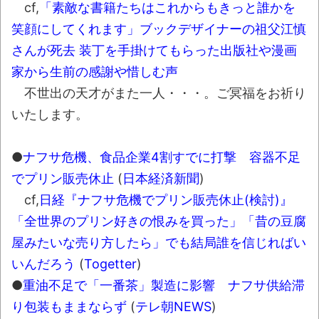
長野県のなめこのデカさが規格外だったｗ
cf,
「素敵な書籍たちはこれからもきっと誰かを
ｗ
笑顔にしてくれます」ブックデザイナーの祖父江慎
さんが死去 装丁を手掛けてもらった出版社や漫画
新装版「ご冗談でしょう、ファインマンさ
ん（上）（下）」発売
家から生前の感謝や惜しむ声
不世出の天才がまた一人・・・。ご冥福をお祈り
【画像】整形で2400万円超えの美女、水着
いたします。
グラビアに挑戦
歴ログは10周年ですがnoteに引っ越します
●
ナフサ危機、食品企業4割すでに打撃 容器不足
でプリン販売休止
(
日本経済新聞
)
進撃の巨人シーズン7 ファイナルシーズンの
cf,
日経『ナフサ危機でプリン販売休止(検討)』
感想
「全世界のプリン好きの恨みを買った」「昔の豆腐
TBS「マツコの知らない世界」スタグル特
屋みたいな売り方したら」でも結局誰を信じればい
集でほとんど紹介されなかったJリーグ…なら
いんだろう
(
Togetter
)
ば自分たちで紹介だ！
●
重油不足で「一番茶」製造に影響 ナフサ供給滞
時代の流れ
り包装もままならず
(
テレ朝NEWS
)