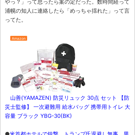
「これで11万取られたの!?」あるX民が玄関
やっ？」って思ったら案の定だった。数時間経って
ドアノブの修理を頼んだら…とんでもない事に
浦幌の知人に連絡したら「めっちゃ揺れた」って言
なった
ってた。
【07日の新刊】「魔女と傭兵 9」「転生
したら第七王子だったので、気ままに魔術を極
Amazon
めます 24」「ポンコツ魔王の田舎暮らし 6」
「題名のない音楽会」ゲーム音楽批判から
36年 ～因果な逆転劇～
50歳になりました
凡庸な悪
山善(YAMAZEN) 防災リュック 30点 セット 【防
ロープと滑車と犬マスクでエクストリーム
災士監修】 一次避難用 給水バッグ 携帯用トイレ 大
変身。
容量 ブラック YBG-30(BK)
お前らの身体の悩み教えてくれ
『FF15』が発売10周年！ノクティスフィギ
●
米首都ホテルで銃撃、トランプ氏退避し無事 男