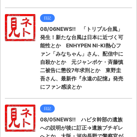
日記
08/06NEWS!! 「トリプル台風」
発生！新たな台風は日本に近づく可
能性とか ENHYPEN NI-KI熱心フ
ァン「みなちゃん」さん、配信中に
自殺かとか 元ジャンポケ・斉藤慎
二被告に懲役7年求刑とか 東野圭
吾さん、最新作『永遠の記憶』発売
にファン感涙とか
日記
08/05NEWS!! ハビタ幹部の遺族
への説明が後に訂正→遺族ブチギレ
へとか 大阪・河内長野で警察官が