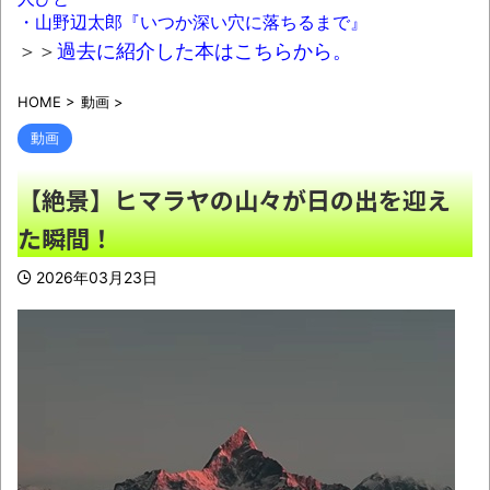
になるでしょw」文系ワイ「はぁ～…」→結果
・山野辺太郎『いつか深い穴に落ちるまで』
ｗｗｗ
NEW!
＞＞
過去に紹介した本はこちらから。
【画像】女さん「貧乳だから男水着で市民
HOME
>
動画
>
プールいったら周りがコソコソしだしてやばい
wwwwwwww」5万いいね
NEW!
動画
【AI利用調査】8割がGemini利用、
【絶景】ヒマラヤの山々が日の出を迎え
ChatGPTは68%に
NEW!
た瞬間！
新聞「被災地の熊本にミサイルを積んだ軍
用機が居るのは危険！日本を守る前に日常を守
2026年03月23日
れ！」
NEW!
【動画】ヘビさん、カニに襲い掛かるも一
方的に敗北ｗｗｗｗｗ
NEW!
【悲報】牛丼屋の吉野家さん遂に越えては
いけない壁を越えてしまう…
NEW!
【群馬】デカいNinja乗りさん、後方確認し