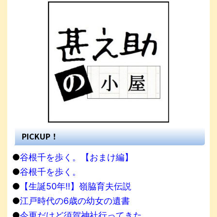
PICKUP！
●
谷根千を歩く。【おまけ編】
●
谷根千を歩く。
●
【生誕50年!!】嶺脇育夫伝説
●
江戸時代の6歳の幼女の遺書
●
今更だけど須賀神社行ってきた。