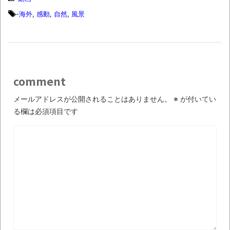
いう無茶に踏み切ってしまったのか
-
海外
,
感動
,
自然
,
風景
ブログお引越しのお知らせ
まるで親子のような子猫とシェパード
【極画像】名古屋の地下鉄
wwwwwwwwwwww
comment
全方位青い芝包囲網すぎて色々見失う、新
メールアドレスが公開されることはありません。
※
が付いてい
しい仕事観
る欄は必須項目です
見ていると！悲しくなってしまう猫の画像
の数々！！
Powered by livedoor 相互RSS