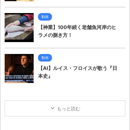
動画
【神業】100年続く老舗魚河岸のヒ
ラメの捌き方！
動画
【AI】ルイス・フロイスが歌う『日
本史』
もっと読む