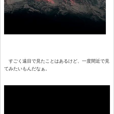
ない軽四に当てられてしまう。
NEW!
【やあ】東急ハンズ渋谷店の前にある木
が“くつろぎすぎ”だと話題にｗｗｗ
NEW!
【悲痛】溺れた11歳息子を助けようと川へ…
40歳父親が死亡 息子は母親が救助 愛知
NEW!
【悲報】ショートスリーパー堀大輔さん、
「寝た方がいい」などと誹謗中傷され配信中に
すごく遠目で見たことはあるけど、一度間近で見
泣き出してしまう
NEW!
てみたいもんだなぁ。
翻訳によると「怒った子どもが我慢に我慢
して放った究極の技 これだけは使いたくなか
ったのに・・・」とのこと。
NEW!
ロシアさん、国民の財産を没収しはじめる
NEW!