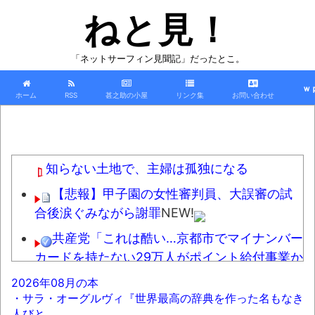
ねと見！
「ネットサーフィン見聞記」だったとこ。
ｗ
ホーム
RSS
甚之助の小屋
リンク集
お問い合わせ
知らない土地で、主婦は孤独になる
【悲報】甲子園の女性審判員、大誤審の試
合後涙ぐみながら謝罪
NEW!
共産党「これは酷い…京都市でマイナンバー
カードを持たない29万人がポイント給付事業か
ら排除された」
NEW!
2026年08月の本
・サラ・オーグルヴィ『世界最高の辞典を作った名もなき
【天才】雪が溶けると何になる？理系「水
人びと