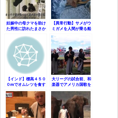
果･････････････････････････････
【動画】カニ、ちょっかい出してきた陰に
ブチギレ
妊娠中の母クマを助け
【異常行動】サメがウ
た男性に訪れたまさか
ミガメを人間が乗る船
長野県のなめこのデカさが規格外だったｗ
の出来事とは・・・!?
に押し込んだまさかの
ｗ
理由とは・・・!?
新装版「ご冗談でしょう、ファインマンさ
ん（上）（下）」発売
【画像】整形で2400万円超えの美女、水着
グラビアに挑戦
【インド】標高４５０
大リーグの試合前、和
歴ログは10周年ですがnoteに引っ越します
０mでオムレツを食す
楽器でアメリカ国歌を
演奏してみた！
進撃の巨人シーズン7 ファイナルシーズンの
感想
TBS「マツコの知らない世界」スタグル特