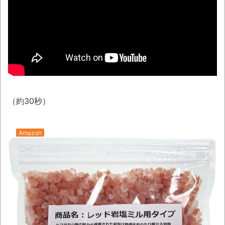
08/09NEWS!! 及川光博56歳、結婚を発表
とか 甲子園の女性審判、大誤審で炎上とか
神田明神納涼祭り2026開催、オタクの夏の風
物詩「アニソン盆踊り」大盛況とか 金ローで
二宮和也主演『8番出口』本編ノーカット＆地
上波初放送決定とか
NEW!
わずか３センチ！ 極小カブトムシ発見
（約30秒）
【衝撃】韓国で売っている目覚まし時計の
デザインが悪夢すぎるwww
Amazon
話題のセクシーホラー『スパンキング除
霊師』人妻霊の服が消えるバグが発生「丸裸に
なる現象を泣きながら修正しました」と現在は
アプデ済み。ほか、8月09日の新着CGまとめ
まっぷたつに…日本レトロゲーム協会がゲー
ムソフトCDの劣化について問題提起 他