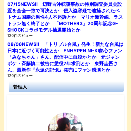
07/15NEWS!! 辺野古沖転覆事故の特別調査委員会設
置を全会一致で可決とか 侵入盗容疑で逮捕されたベ
トナム国籍の男性4人不起訴とか マリオ新幹線、ラス
トラン無く終了とか 「MOTHER3」20周年記念G-
SHOCKコラボモデル抽選開始とか
120件のビュー
08/06NEWS!! 「トリプル台風」発生！新たな台風は
日本に近づく可能性とか ENHYPEN NI-KI熱心ファン
「みなちゃん」さん、配信中に自殺かとか 元ジャン
ポケ・斉藤慎二被告に懲役7年求刑とか 東野圭吾さ
ん、最新作『永遠の記憶』発売にファン感涙とか
120件のビュー
管理人