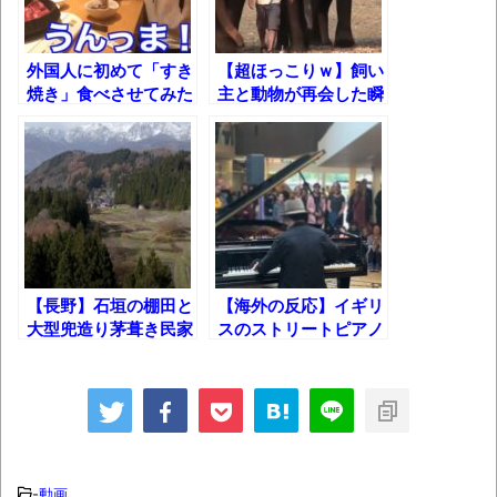
集でほとんど紹介されなかったJリーグ…なら
ば自分たちで紹介だ！
外国人に初めて「すき
【超ほっこりｗ】飼い
時代の流れ
焼き」食べさせてみた
主と動物が再会した瞬
ら感動しすぎて泣きか
間!!
【衝撃】道志村の骨や服、沢の上流から流
けたw
されてきた可能性・・・・・・・・・
オーストラリアの男性飛行家 太平洋横断
飛行
【中国】パトカーの前で好演技www当たり
屋やお煽り運転など盛りだくさん
【長野】石垣の棚田と
【海外の反応】イギリ
大型兜造り茅葺き民家
スのストリートピアノ
「ム、ムリです・・・」メガネ美人ナース
の里をめぐる散歩
で「イギリス神曲メド
に入院中のオレのオナサポ懇願したら・・・
レー」即興で弾いた結
果！
「ム、ムリです・・・」メガネ美人ナース
に入院中のオレのオナサポ懇願したら・・・
ナチスドイツは何故バルバロッサ作戦とか
-
動画