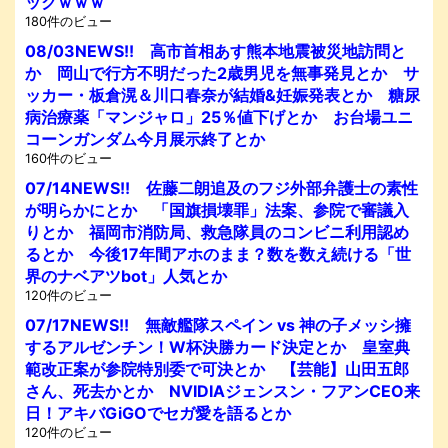
ックｗｗｗ
180件のビュー
08/03NEWS!! 高市首相あす熊本地震被災地訪問と
か 岡山で行方不明だった2歳男児を無事発見とか サ
ッカー・板倉滉＆川口春奈が結婚&妊娠発表とか 糖尿
病治療薬「マンジャロ」25％値下げとか お台場ユニ
コーンガンダム今月展示終了とか
160件のビュー
07/14NEWS!! 佐藤二朗追及のフジ外部弁護士の素性
が明らかにとか 「国旗損壊罪」法案、参院で審議入
りとか 福岡市消防局、救急隊員のコンビニ利用認め
るとか 今後17年間アホのまま？数を数え続ける「世
界のナベアツbot」人気とか
120件のビュー
07/17NEWS!! 無敵艦隊スペイン vs 神の子メッシ擁
するアルゼンチン！W杯決勝カード決定とか 皇室典
範改正案が参院特別委で可決とか 【芸能】山田五郎
さん、死去かとか NVIDIAジェンスン・フアンCEO来
日！アキバGiGOでセガ愛を語るとか
120件のビュー