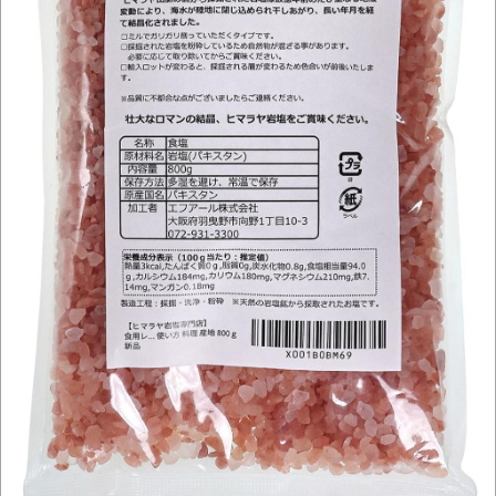
別にどこの誰が一日何時間睡眠だろうがど
うでもいいじゃないですか
8月26日にリメイク完結編「FF7リベレーシ
ョン」の新映像が公開！欧州gamescom 2026
にて
凡庸な悪
お前らの身体の悩み教えてくれ
「アメリカのヤンキーがアジア人にケンカ
を売った結果ｗｗｗ」 ほか
【読書感想】山野辺太郎『いつか深い穴に
落ちるまで』
映画ちいかわ観に行ったので感想を書きま
す(若干ネタバレあり) 26/07/25
マケイン9巻＆アニメ公式ガイド感想