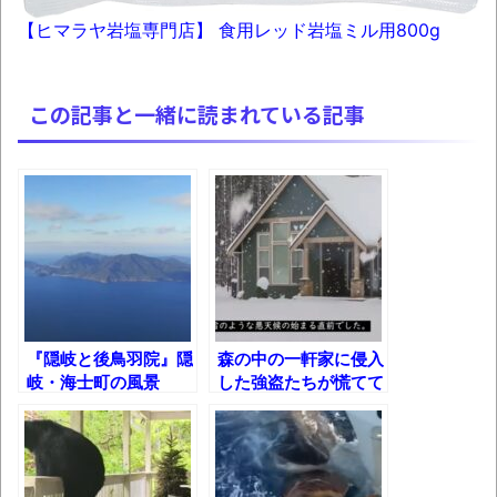
独学で挑んだ2026年二級建築士学科試験結
【ヒマラヤ岩塩専門店】 食用レッド岩塩ミル用800g
果速報（仮）
体験談：仕事で同じビルの中に入っている
グループ会社の嫁子 [ほのぼの]
この記事と一緒に読まれている記事
葉月つばさちゃん、昔から見てるんだけど
かなりお姉さんになったね
壊れたエアコンと歌えないボク
バージョンアップ情報更新 AOMEI
Backupper Standard 8.3.0 などバージョンア
ップ
高嶋ちさ子、ダウン症の姉が暴行事件！事
『隠岐と後鳥羽院』隠
森の中の一軒家に侵入
岐・海士町の風景
した強盗たちが慌てて
件の一部始終と衝撃の結末
逃げようとしたまさか
【呆然】北海道旅行ワイ「ウニイクラ丼特
の理由・・・！
盛で食うぞ！！！うおおおおおおお
お！！！！！」→結